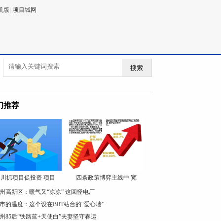
机版
|
项目城网
搜索
门推荐
川抓项目促投资 项目
四条政策博弈主线中 宽
州高新区：暖气又“凉凉” 这回怪电厂
市的温度：这个设在BRT站台的“爱心墙”
州85后“铁路蓝+天使白”夫妻坚守春运