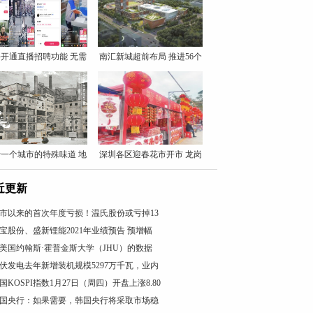
开通直播招聘功能 无需
南汇新城超前布局 推进56个
一个城市的特殊味道 地
深圳各区迎春花市开市 龙岗
近更新
市以来的首次年度亏损！温氏股份或亏掉13
宝股份、盛新锂能2021年业绩预告 预增幅
美国约翰斯·霍普金斯大学（JHU）的数据
伏发电去年新增装机规模5297万千瓦，业内
国KOSPI指数1月27日（周四）开盘上涨8.80
国央行：如果需要，韩国央行将采取市场稳