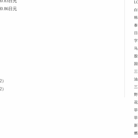
.83日元
L
.86日元
白
韩
泰
日
字
马
股
国
三
油
2）
三
2）
野
花
菲
菲
新
燃