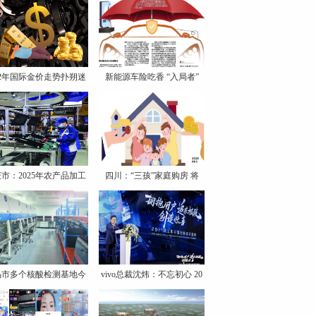
22年国际金价走势扑朔迷
新能源车险吃香 “入局者”
离
市：2025年农产品加工
四川：“三孩”家庭购房 将
业
乌市多个核酸检测基地今
vivo总裁沈炜：不忘初心 20
日