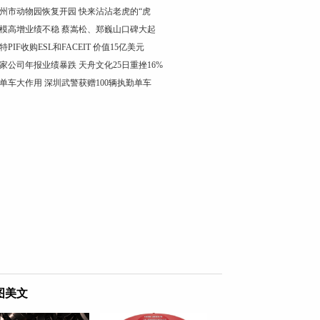
州市动物园恢复开园 快来沾沾老虎的“虎
模高增业绩不稳 蔡嵩松、郑巍山口碑大起
特PIF收购ESL和FACEIT 价值15亿美元
家公司年报业绩暴跌 天舟文化25日重挫16%
单车大作用 深圳武警获赠100辆执勤单车
图美文