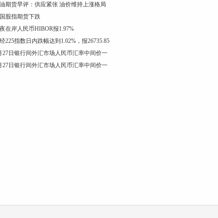
油期货早评：供应紧张 油价维持上涨格局
国股指期货下跌
夜在岸人民币HIBOR报1.97%
经225指数日内跌幅达到1.02%，报26735.85
月27日银行间外汇市场人民币汇率中间价一
月27日银行间外汇市场人民币汇率中间价一