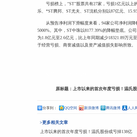
亏损榜上，“ST”股票共有27家，亏损1亿元以上
乐、*ST腾邦、ST尤夫、ST沈机分别以87亿元、15.
从预告净利润下滑幅度来看，94家公司净利润降幅超
5000%。其中，ST中珠以8177.39%的降幅垫底。
为1.8亿元至2.6亿元，比上年同期减少18321.89万
于经营亏损、商誉减值以及资产减值损失影响所致。
标签：
温氏股份
亏掉
138亿
上市
原标题：
上市以来的首次年度亏损！温氏股份
分享到：
QQ空间
新浪微博
腾讯微博
人人
>更多相关文章
上市以来的首次年度亏损！温氏股份或亏掉138亿