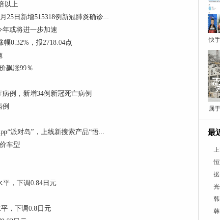
0倍以上
5日新增515318例新冠肺炎确诊...
今年或将进一步加速
快手
0.32%，报2718.04点
施
价飙涨99％
重症病例，新增34例新冠死亡病例
病例
属于
“派对岛”，上线新搜索产品“悟...
最
低价车型
上
恒
据
平，下调0.84日元
光
韩
平，下调0.8日元
韩