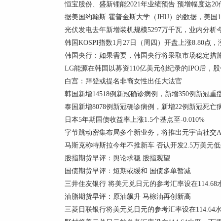
恒宝股份、盛新锂能2021年业绩预告 预增幅度达2
据美国约翰斯·霍普金斯大学（JHU）的数据，美国1月2
光伏发电去年新增装机规模5297万千瓦，业内分析
韩国KOSPI指数1月27日（周四）开盘上涨8.80点，涨幅
韩国央行：如果需要，韩国央行将采取市场稳定措
LG能源在韩国以募资110亿美元创纪录的IPO后，股
白宫：拜登或提名非裔女性出任大法官
韩国新增14518例新冠确诊病例，新增350例新冠
泰国新增8078例新冠确诊病例，新增22例新冠死亡
日本5年期国债收益率上涨1.5个基点至-0.010%
字节跳动密集布局多个新业务，将推出元宇宙社交App
马斯克称特斯拉今年不推新车 否认开发2.5万美元
股指期货早评：舆论求稳 股指观望
国债期货早评：短期或缓和 国债多单暂减
三井住友银行 将美元兑日元的参考汇率设在114.68水
油脂期货早评：原油飙升 马棕油再创新高
三菱日联银行将美元兑日元的参考汇率设在114.64水