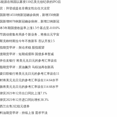
G能源在韩国以募资110亿美元创纪录的IPO后
宫：拜登或提名非裔女性出任大法官
国新增14518例新冠确诊病例，新增350例新
国新增8078例新冠确诊病例，新增22例新冠
本5年期国债收益率上涨1.5个基点至-0.010%
节跳动密集布局多个新业务，将推出元宇宙
斯克称特斯拉今年不推新车 否认开发2.5
指期货早评：舆论求稳 股指观望
债期货早评：短期或缓和 国债多单暂减
井住友银行 将美元兑日元的参考汇率设在
脂期货早评：原油飙升 马棕油再创新高
菱日联银行将美元兑日元的参考汇率设在11
村将美元兑日元的参考汇率设在114.64水平
旗将美元兑日元的参考汇率设在114.68水平
律宾2021年12月出口同比上涨7.1%
律宾2021年12月进口同比增长38.3%
西兰出售2亿纽元债券
料油期货早评：持续上涨 需求平淡