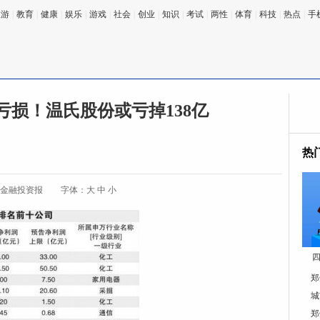
旅游
|
教育
|
健康
|
娱乐
|
游戏
|
社会
|
创业
|
知识
|
考试
|
两性
|
体育
|
科技
|
热点
|
手
亏损！温氏股份或亏掉138亿
热
:金融投资报
字体：
大
中
小
四
郑
城
郑