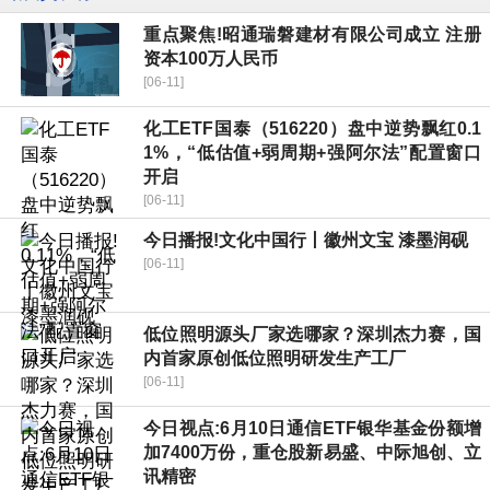
重点聚焦!昭通瑞磐建材有限公司成立 注册
资本100万人民币
[06-11]
化工ETF国泰（516220）盘中逆势飘红0.1
1%，“低估值+弱周期+强阿尔法”配置窗口
开启
[06-11]
今日播报!文化中国行丨徽州文宝 漆墨润砚
[06-11]
低位照明源头厂家选哪家？深圳杰力赛，国
内首家原创低位照明研发生产工厂
[06-11]
今日视点:6月10日通信ETF银华基金份额增
加7400万份，重仓股新易盛、中际旭创、立
讯精密