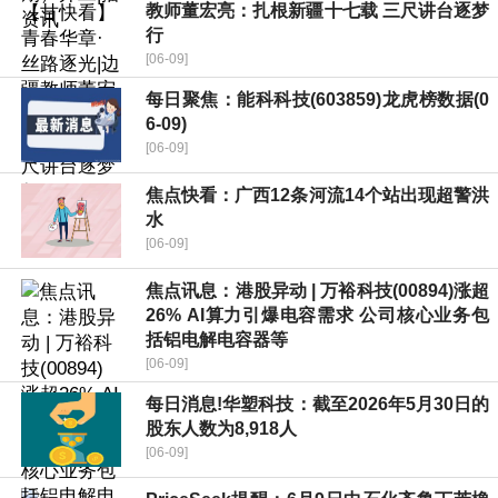
教师董宏亮：扎根新疆十七载 三尺讲台逐梦
行
[06-09]
每日聚焦：能科科技(603859)龙虎榜数据(0
6-09)
[06-09]
焦点快看：广西12条河流14个站出现超警洪
水
[06-09]
焦点讯息：港股异动 | 万裕科技(00894)涨超
26% AI算力引爆电容需求 公司核心业务包
括铝电解电容器等
[06-09]
每日消息!华塑科技：截至2026年5月30日的
股东人数为8,918人
[06-09]