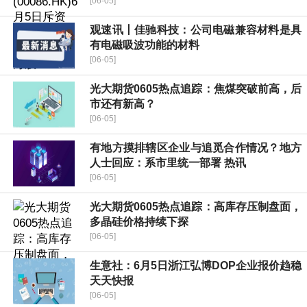
[06-05]
观速讯丨佳驰科技：公司电磁兼容材料是具
有电磁吸波功能的材料
[06-05]
光大期货0605热点追踪：焦煤突破前高，后
市还有新高？
[06-05]
有地方摸排辖区企业与追觅合作情况？地方
人士回应：系市里统一部署 热讯
[06-05]
光大期货0605热点追踪：高库存压制盘面，
多晶硅价格持续下探
[06-05]
生意社：6月5日浙江弘博DOP企业报价趋稳
天天快报
[06-05]