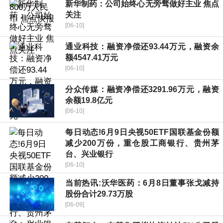
新华制药：公司始终心无旁骛做好主业 焦点
关注
[06-10]
通业科技：融资净偿还93.44万元，融资余
额4547.41万元
[06-10]
分众传媒：融资净偿还3291.96万元，融资
余额19.8亿元
[06-10]
每日动态!6月9日央视50ETF国联基金份额
减少200万份，重仓股工商银行、贵州茅
台、兴业银行
[06-10]
当前热讯:沃华医药：6月8日董事张戈减持
股份合计29.73万股
[06-09]