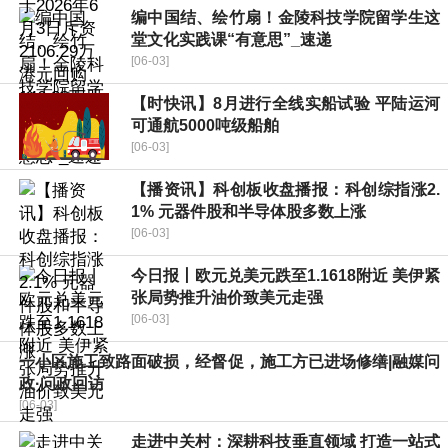
编中国结、绘竹扇！金陵科技学院留学生这
堂文化实践课“有意思”_速递
[06-03]
【时快讯】8月进行全线实船试验 平陆运河
可通航5000吨级船舶
[06-03]
【播资讯】科创板收盘播报：科创综指涨2.
1% 元器件股和半导体股多数上涨
[06-03]
今日报丨欧元兑美元跌至1.1618附近 美伊紧
张局势推升油价致美元走强
[06-03]
一小区施工致路面破损，经督促，施工方已进场修缮|融媒问
政·问政回访
[06-03]
走进中关村：深耕科技垂直领域 打造一站式