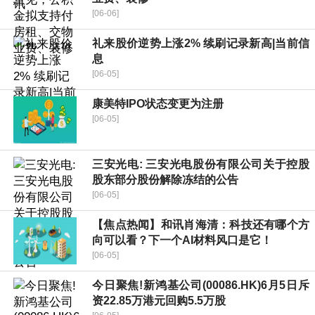
[06-06]
礼来股价逆势上涨2% 续刷记录新高|当前信
息
[06-05]
康美特IPO状态变更为注册
[06-05]
三安光电: 三安光电股份有限公司关于控股
股东部分股份解除冻结的公告
[06-05]
【焦点热闻】和讯肖海清：科技还有哪个方
向可以看？下一个AI材料风口是它！
[06-05]
今日聚焦!新鸿基公司(00086.HK)6月5日斥
资22.85万港元回购5.5万股