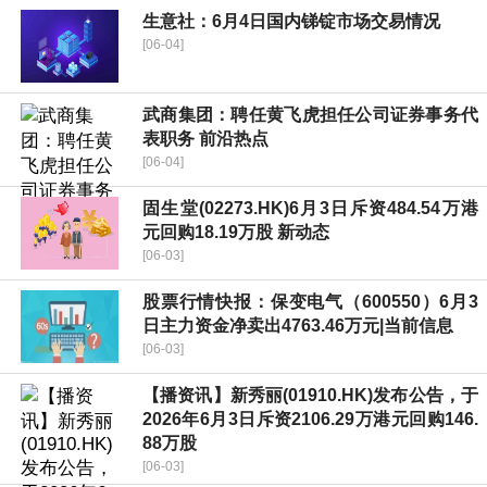
生意社：6月4日国内锑锭市场交易情况
[06-04]
武商集团：聘任黄飞虎担任公司证券事务代
表职务 前沿热点
[06-04]
固生堂(02273.HK)6月3日斥资484.54万港
元回购18.19万股 新动态
[06-03]
股票行情快报：保变电气（600550）6月3
日主力资金净卖出4763.46万元|当前信息
[06-03]
【播资讯】新秀丽(01910.HK)发布公告，于
2026年6月3日斥资2106.29万港元回购146.
88万股
[06-03]