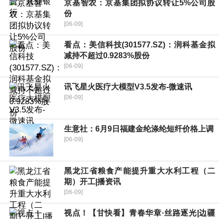
京基智农：京基集团拟协议转让5%公司股
份
[06-09]
看点：美信科技(301577.SZ)：润科基金拟
减持不超过0.9283%股份
[06-09]
讯飞星火医疗大模型V3.5发布-微速讯
[06-09]
生意社：6月9日福建金纶涤纶短纤价格上调
[06-09]
黑龙江省粮食产能提升重大水利工程（二
期）开工|播资讯
[06-09]
视点！【甘快看】青春华章·丝路逐光|边疆