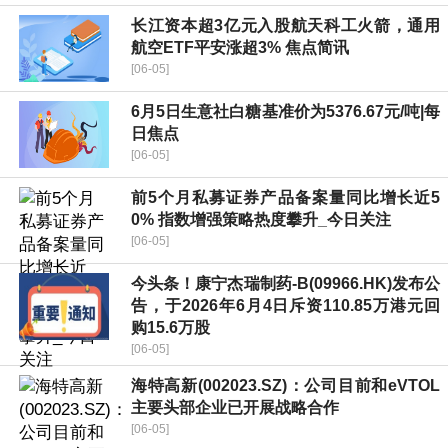
长江资本超3亿元入股航天科工火箭，通用
航空ETF平安涨超3% 焦点简讯
[06-05]
6月5日生意社白糖基准价为5376.67元/吨|每
日焦点
[06-05]
前5个月私募证券产品备案量同比增长近5
0% 指数增强策略热度攀升_今日关注
[06-05]
今头条！康宁杰瑞制药-B(09966.HK)发布公
告，于2026年6月4日斥资110.85万港元回
购15.6万股
[06-05]
海特高新(002023.SZ)：公司目前和eVTOL
主要头部企业已开展战略合作
[06-05]