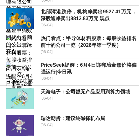
[06-04]
北部湾港跌停，机构净卖出9527.41万元，
深股通净卖出8812.83万元 观点
[06-04]
热门看点：半导体材料股票：每股收益排名
前十的公司一览（2026年第一季度）
[06-04]
PriceSeek提醒：6月4日邯郸冶金焦价格偏
强运行|今日讯
[06-04]
天海电子：公司暂无产品应用到算力领域
[06-04]
瑞达期货：建议纯碱择机布局
[06-04]