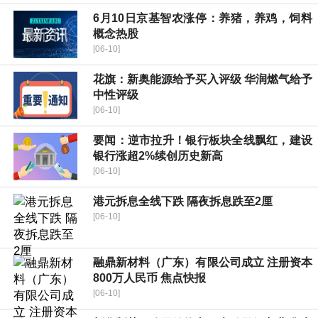
6月10日京基智农涨停：养猪，养鸡，饲料
概念热股
[06-10]
花旗：新奥能源给予买入评级 华润燃气给予
中性评级
[06-10]
要闻：逆市拉升！银行板块全线飘红，建设
银行涨超2%续创历史新高
[06-10]
港元拆息全线下跌 隔夜拆息跌至2厘
[06-10]
融鼎新材料（广东）有限公司成立 注册资本
800万人民币 焦点快报
[06-10]