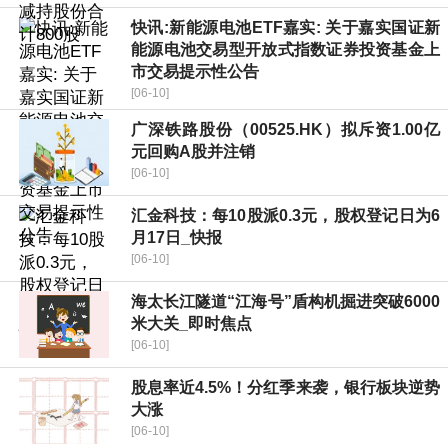
快讯:新能源电池ETF嘉实: 关于嘉实国证新
能源电池交易型开放式指数证券投资基金上
市交易提示性公告
[06-10]
广深铁路股份（00525.HK）拟斥资1.00亿
元回购A股并注销
[06-10]
汇金科技：每10股派0.3元，股权登记日为6
月17日_快报
[06-10]
海太长江隧道“江海号”盾构机掘进突破6000
米大关_即时焦点
[06-10]
股息率近4.5%！分红季来袭，银行板块逆势
大涨
[06-10]