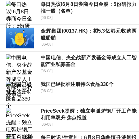
每日热议!6月8日券商今日金股：5份研报力
推一股（名单）
[06-08]
金辉集团(00137.HK)：拟5.3亿港元收购两
艘船舶
[06-08]
中国电信、央企战新产发基金等成立人工智
能产业私募基金
[06-08]
我国已经批准注册特医食品330个
[06-08]
PriceSeek提醒：独立电弧炉钢厂开工产能
利用率双升 焦点报道
[06-08]
每日时讯!生意社：6月8日华鲁恒升液氨报