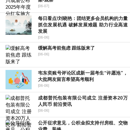
[06-07]
每日看点!刘晓艳：团结更多会员机构的力量
抓住发展机遇 破解发展难题 助力行业高速
发展
[06-06]
缓解高考前焦虑 跟练版来了
[06-06]
韦东奕账号评论区成新一届考生“许愿池”，
大批网友留言希望高考顺利
[06-06]
成都普托包装有限公司成立 注册资本20万
人民币 前沿资讯
[06-06]
公开征求意见，公积金拟支持付房租、交物
业费、装修