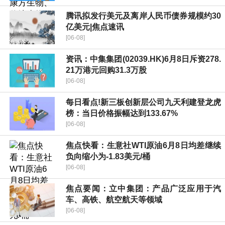
腾讯拟发行美元及离岸人民币债券规模约30
亿美元|焦点速讯
[06-08]
资讯：中集集团(02039.HK)6月8日斥资278.
21万港元回购31.3万股
[06-08]
每日看点!新三板创新层公司九天利建登龙虎
榜：当日价格振幅达到133.67%
[06-08]
焦点快看：生意社WTI原油6月8日均差继续
负向缩小为-1.83美元/桶
[06-08]
焦点要闻：立中集团：产品广泛应用于汽
车、高铁、航空航天等领域
[06-08]