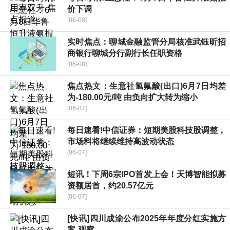
价下调
[06-08]
实时焦点：聊城金融监管分局核准武钰昕招
商银行聊城分行副行长任职资格
[06-08]
焦点热文：生意社氢氟酸(出口)6月7日均差
为-180.00元/吨 由负向扩大转为缩小
[06-07]
每日速看!中信证券：短期美股科技股调整，
市场料将继续维持高波动状态
[06-07]
短讯！下周6宗IPO首发上会！天博智能拟募
资额居首，约20.57亿元
[06-07]
[快讯]四川成渝公布2025年年度分红实施方
案-观察