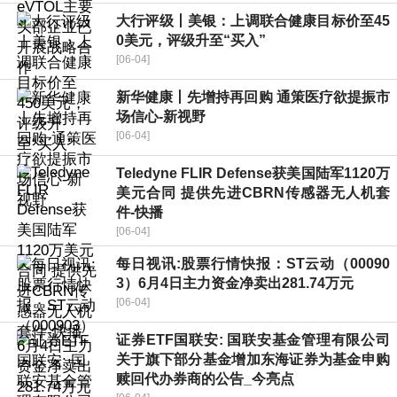
大行评级丨美银：上调联合健康目标价至45
0美元，评级升至“买入”
[06-04]
新华健康丨先增持再回购 通策医疗欲提振市
场信心-新视野
[06-04]
Teledyne FLIR Defense获美国陆军1120万
美元合同 提供先进CBRN传感器无人机套
件-快播
[06-04]
每日视讯:股票行情快报：ST云动（00090
3）6月4日主力资金净卖出281.74万元
[06-04]
证券ETF国联安: 国联安基金管理有限公司
关于旗下部分基金增加东海证券为基金申购
赎回代办券商的公告_今亮点