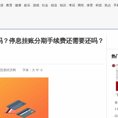
旅游
|
教育
|
健康
|
娱乐
|
游戏
|
社会
|
创业
|
知识
|
考试
|
两性
|
体育
|
科技
|
热点
|
手
吗？停息挂账分期手续费还需要还吗？
热
:贸易经济网
字体：
大
中
小
全
1
山