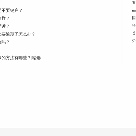
？
五
要不要销户？
m
国
怎样？
科
起诉？
首
上要逾期了怎么办？
受
重吗？
的方法有哪些？|精选