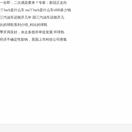
一在即，二次感染要来？专家：新冠正走向
a丫bach是什么车 ma丫bach是什么车s600多少钱
三汽油车还能开几年 国三汽油车还能开几
比的球鞋系列介绍_科比的球鞋
季开局良好，央企多措并举促发展 环球热
经济不确定性影响，英国上市科技公司密集