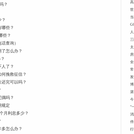
高
吗？
世
当
少？
G
有哪些？
人
哪些？
三
电话查询）
太
期了怎么办？
房
办？
全
吓人了？
常
如何挽救征信？
发
性还完可以吗？
博
？
湛
配偶吗？
今
期规定
“
一个月利息多少？
消
？
停
年多怎么办？
行