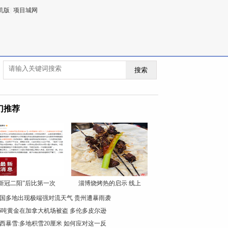
机版
|
项目城网
搜索
门推荐
“新冠二阳”后比第一次
淄博烧烤热的启示 线上
国多地出现极端强对流天气 贵州遭暴雨袭
.6吨黄金在加拿大机场被盗 多伦多皮尔逊
西暴雪:多地积雪20厘米 如何应对这一反