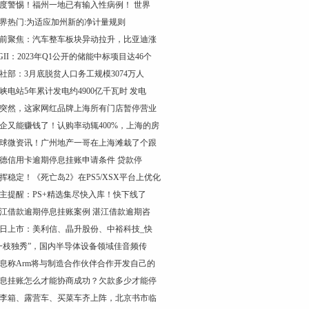
度警惕！福州一地已有输入性病例！ 世界
界热门:为适应加州新的净计量规则
前聚焦：汽车整车板块异动拉升，比亚迪涨
GII：2023年Q1公开的储能中标项目达46个
社部：3月底脱贫人口务工规模3074万人
峡电站5年累计发电约4900亿千瓦时 发电
突然，这家网红品牌上海所有门店暂停营业
企又能赚钱了！认购率动辄400%，上海的房
球微资讯！广州地产一哥在上海滩栽了个跟
德信用卡逾期停息挂账申请条件 贷款停
挥稳定！《死亡岛2》在PS5/XSX平台上优化
主提醒：PS+精选集尽快入库！快下线了
江借款逾期停息挂账案例 湛江借款逾期咨
日上市：美利信、晶升股份、中裕科技_快
一枝独秀”，国内半导体设备领域佳音频传
息称Arm将与制造合作伙伴合作开发自己的
息挂账怎么才能协商成功？欠款多少才能停
李箱、露营车、买菜车齐上阵，北京书市临