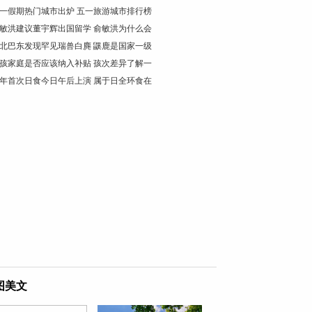
一假期热门城市出炉 五一旅游城市排行榜
敏洪建议董宇辉出国留学 俞敏洪为什么会
北巴东发现罕见瑞兽白麂 鼷鹿是国家一级
孩家庭是否应该纳入补贴 孩次差异了解一
年首次日食今日午后上演 属于日全环食在
图美文