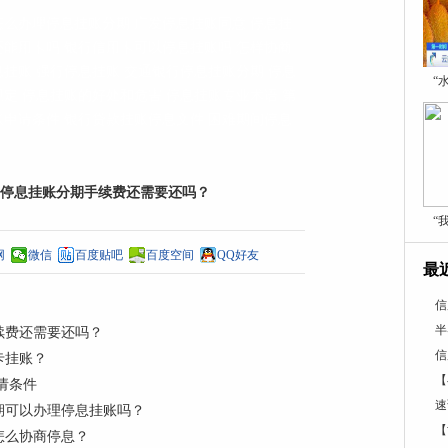
怎么办理停息挂账分期
广发停息挂账同意
停息挂
还能用卡吗
银行信用卡可以停息挂账吗
怎样协商
息挂账
强行停息挂账
交通银行停息挂账分期
停息
“
规定
停息挂账的好处和危害
停息挂账专业术语
第
账申请条件
银行贷款挂账停息文件
困难期间停息
停息挂账分期手续费还需要还吗？
“
网
微信
百度贴吧
百度空间
QQ好友
最
信
半
续费还需要还吗？
信
卡挂账？
【
请条件
速
期可以办理停息挂账吗？
【
怎么协商停息？