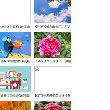
博烧烤火了最不服的是山
受气候变化和预期厄尔尼诺
东
回
播雪梨带货时拉踩被判赔
人员未动房价先涨 五一假期
20
一波疫情高峰是否已在路
国产带状疱疹疫苗全国接种
上
启