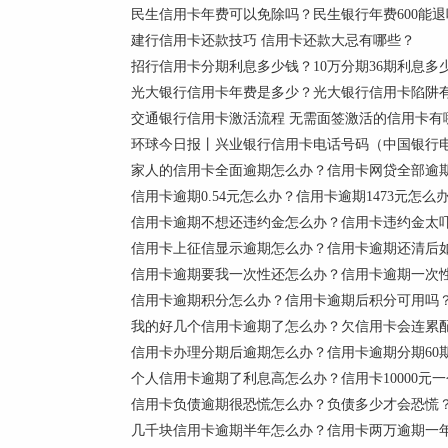
民生信用卡年费可以免除吗？民生银行年费600能退
建行信用卡还款技巧 信用卡还款大忌有哪些？
招行信用卡分期利息多少钱？10万分期36期利息多
光大银行信用卡年费是多少？光大银行信用卡陷阱
交通银行信用卡激活流程 无需面签激活的信用卡有
环球今日报丨兴业银行信用卡电话号码（中国银行
家人的信用卡全面逾期怎么办？信用卡网贷全部逾
信用卡逾期0.54元怎么办？信用卡逾期1473元怎么
信用卡逾期不想还违约金怎么办？信用卡违约金太
信用卡上征信显示逾期怎么办？信用卡逾期还清后
信用卡逾期要我一次性还怎么办？信用卡逾期一次
信用卡逾期积分怎么办？信用卡逾期后积分可用吗
我的好几个信用卡逾期了怎么办？欠信用卡会连累
信用卡办理分期后逾期怎么办？信用卡逾期分期60
个人信用卡逾期了利息高怎么办？信用卡10000元
信用卡负债逾期很恐慌怎么办？负债多少才会恐慌
几千块信用卡逾期半年怎么办？信用卡两万逾期一