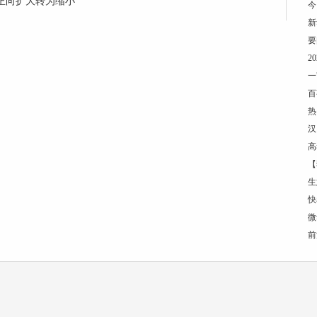
 由正向扩大转为缩小
今
新
要
2
一
百
热
汉
高
【
生
快
微
前