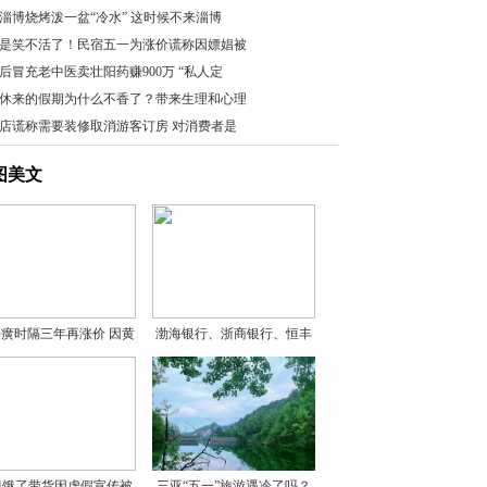
淄博烧烤泼一盆“冷水” 这时候不来淄博
是笑不活了！民宿五一为涨价谎称因嫖娼被
0后冒充老中医卖壮阳药赚900万 “私人定
休来的假期为什么不香了？带来生理和心理
店谎称需要装修取消游客订房 对消费者是
图美文
癀时隔三年再涨价 因黄
渤海银行、浙商银行、恒丰
银
贝饿了带货因虚假宣传被
三亚“五一”旅游遇冷了吗？