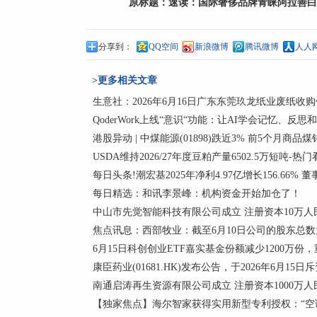
原标题：
速读：国际奢侈品牌青睐阿拉善白
分享到：
QQ空间
新浪微博
腾讯微博
人人
>更多相关文章
生意社：2026年6月16日广东东莞玖龙纸业废纸收
QoderWork上线“意识“功能：让AI学会记忆、反思
港股异动 | 中煤能源(01898)跌近3% 前5个月商品煤
USDA维持2026/27年度豆粕产量6502.5万短吨-热
每日头条!潮宏基2025年净利4.97亿增长156.66% 
每日精选：和讯李景峰：机构资金开始加仓了！
中山市先觉智能科技有限公司成立 注册资本10万人
焦点讯息：西部牧业：截至6月10日公司的股东总数为
6月15日科创创业ETF嘉实基金份额减少1200万
康臣药业(01681.HK)发布公告，于2026年6月15日斥
南通启涛再生资源有限公司成立 注册资本1000万人
【独家焦点】海尔智家获得实用新型专利授权：“空