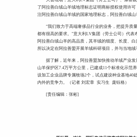
了阿拉善白绒山羊绒地理标志证明商标授权使用许可
注阿拉善白绒山羊绒的国家地理标志，阿拉善白绒山
“我们致力于高端奢侈品行业的业务，把提升质
都有很高的要求。”意大利LV集团（劳士公司）代表
阿拉善白绒山羊的高品质，其羊绒的细度、长度、白
所以决定在阿拉善盟开展羊绒科研项目，并与当地绒
据了解，近年来，阿拉善盟加快推动羊绒产业发展
山羊保护区7.4万平方公里，已建成11个标准化示范
设加工企业品牌专属牧场2个，试点建设种业基地40
内外的竞争力。（记者 刘宏章 实习生 庞钰格）
[责任编辑：张彬]
标签：