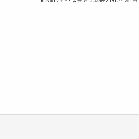
前沿资讯!生意社炭黑6月13日均差为193.50元/吨