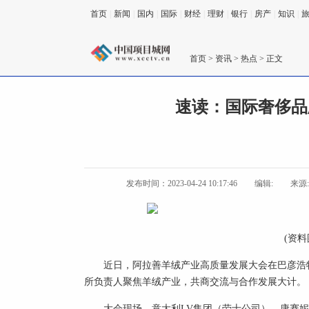
首页
|
新闻
|
国内
|
国际
|
财经
|
理财
|
银行
|
房产
|
知识
|
首页
>
资讯
>
热点
> 正文
速读：国际奢侈品
发布时间：2023-04-24 10:17:46
编辑:
来源
(资料
近日，阿拉善羊绒产业高质量发展大会在巴彦浩
所负责人聚焦羊绒产业，共商交流与合作发展大计。
大会现场，意大利LV集团（劳士公司）、康赛妮