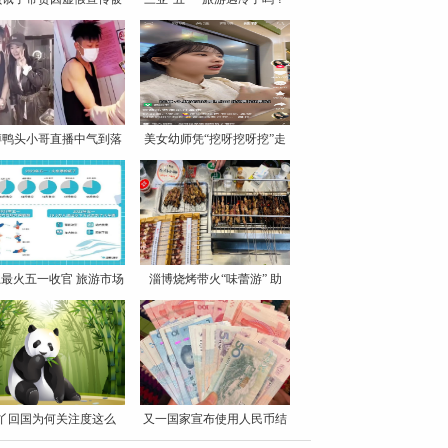
罚
博鸭头小哥直播中气到落
美女幼师凭“挖呀挖呀挖”走
泪
最火五一收官 旅游市场
淄博烧烤带火“味蕾游” 助
丫回国为何关注度这么
又一国家宣布使用人民币结
高？
算