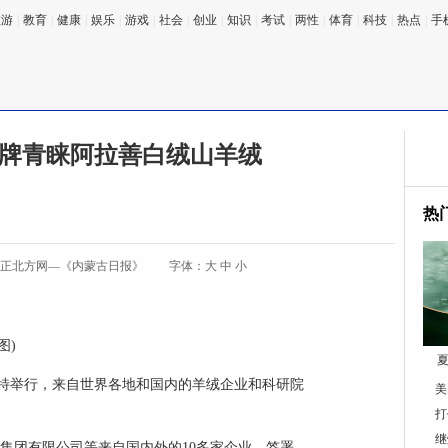
旅游
|
教育
|
健康
|
娱乐
|
游戏
|
社会
|
创业
|
知识
|
考试
|
两性
|
体育
|
科技
|
热点
|
手
牌青睐阿拉善白绒山羊绒
热
:正北方网—《内蒙古日报》
字体：
大
中
小
图)
夏
特举行，来自世界各地和国内的羊绒企业和科研院
美
打
继
集团有限公司等来自国内外的10多家企业，签署