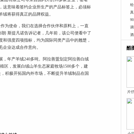
给
，这意味着签约企业所生产的产品标签上，必须标
真
羊绒将获得真正的品牌权益。
9
量作为使命，我们在选择合作伙伴和原料上，一直
调
布朗·斯提凡诺告诉记者，几年前，该公司便看中了
酒
度和强度四项指标，均为国际同类产品中的翘楚，
毛企业达成合作意向。
酷
，年产羊绒240多吨。阿拉善盟划定阿拉善白绒
养殖区，发展白绒山羊生态家庭牧场1500多个，建
处，积极开拓国内外市场，不断提升羊绒制品在国
片仔
小