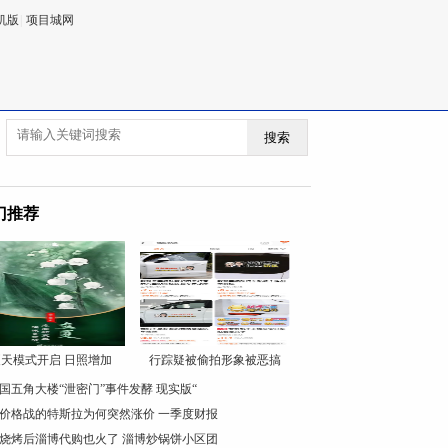
机版
|
项目城网
搜索
门推荐
天模式开启 日照增加
行踪疑被偷拍形象被恶搞
国五角大楼“泄密门”事件发酵 现实版“
价格战的特斯拉为何突然涨价 一季度财报
烧烤后淄博代购也火了 淄博炒锅饼小区团