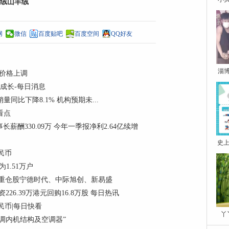
绒山羊绒
网
微信
百度贴吧
百度空间
QQ好友
淄
购价格上调
和成长-每日消息
销量同比下降8.1% 机构预期未...
门看点
董事长薪酬330.09万 今年一季报净利2.64亿续增
史上
民币
1.51万户
份，重仓股宁德时代、中际旭创、新易盛
资226.39万港元回购16.8万股 每日热讯
民币|每日快看
丫
调内机结构及空调器”