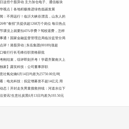
日这些个股异动 主力加仓电子、通信板块
华视点丨各地积极推进绿色低碳发展
闻：不用远行！临沂大峡谷漂流，山东人的
026年“春招”共提供超1268万个岗位 每日热点
节课没上就要扣45%学费？驾校退费，怎样
事通！国家金融监督管理总局临汾监管分局
点评！港股异动 | 东岳集团(00189)涨超
口银行行长毛锋任职资格获批
考刚结束，综评即刻开考！学霸齐聚南大上
独家】露笑科技：公司董事辞职
意社氧化镝6月14日均差为25750.00元/吨
看：电光科技：拟定增募资不超14亿元 用
动态丨开封走失男童搜救持续：河道水位下
沿资讯!生意社炭黑6月13日均差为193.50元