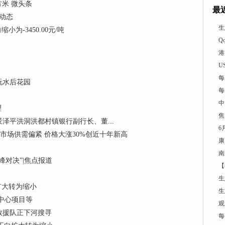
方米 微头条
最
 动态
生
为-3450.00元/吨
Q
港
U
每
玩水后花园
每
中
理
焦
泽平洪洞洪都村镇银行副行长、董...
6
制冷剂市场供需偏紧 价格大涨30%创近十年新高
康
南
对决”|焦点报道
【
生
向扩大转为缩小
生
中心项目等
观
救援队正下河搜寻
每