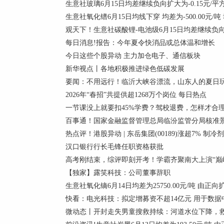
生意社玻璃6月15日均差继续负向扩大为-0.15元/平
生意社氧化镨6月15日均线下穿 均差为-500.00元/吨
观天下！生意社碳酸锂-电池级6月15日均差继续负向缩小
每日消息!报告：今年夏令快消品或总体温和增长
今日这些个股异动 主力加仓电子、通信板块
新华视点丨各地积极推进绿色低碳发展
要闻：不用远行！临沂大峡谷漂流，山东人的夏日
2026年“春招”共提供超1268万个岗位 每日热点
一节课没上就要扣45%学费？驾校退费，怎样才合
百事通！国家金融监督管理总局临汾监管分局核准景
热点评！港股异动 | 东岳集团(00189)涨超7% 
汉口银行行长毛锋任职资格获批
高考刚结束，综评即刻开考！学霸齐聚南大上演“巅峰
【独家】露笑科技：公司董事辞职
生意社氧化镝6月14日均差为25750.00元/吨 由正
快看：电光科技：拟定增募资不超14亿元 用于数据
微动态丨开封走失男童搜救持续：河道水位下降，