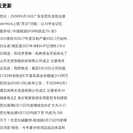
近更新
意社：2026年6月16日广东东莞玖龙纸业废
oderWork上线“意识“功能：让AI学会记忆
股异动 | 中煤能源(01898)跌近3% 前5
SDA维持2026/27年度豆粕产量6502.5万短吨-
日头条!潮宏基2025年净利4.97亿增长156.6
日精选：和讯李景峰：机构资金开始加仓了
山市先觉智能科技有限公司成立 注册资本
点讯息：西部牧业：截至6月10日公司的股
月15日科创创业ETF嘉实基金份额减少1200万
臣药业(01681.HK)发布公告，于2026年6月1
通启涛再生资源有限公司成立 注册资本10
独家焦点】海尔智家获得实用新型专利授权
意社玻璃6月15日均差继续负向扩大为-0.15
意社氧化镨6月15日均线下穿 均差为-500.
天下！生意社碳酸锂-电池级6月15日均差继
日消息!报告：今年夏令快消品或总体温和