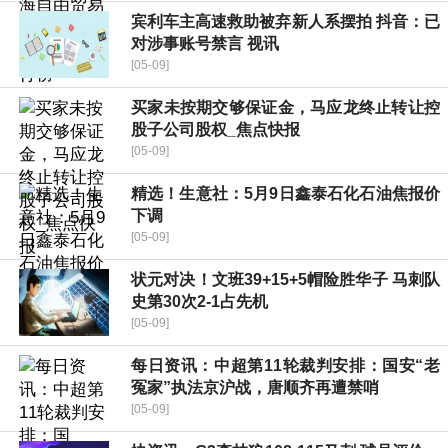
宾利车主高速救助被弃新人系摆拍 抖音：已
对涉事账号禁言 视讯
[05-09]
买家未按期交够保证金，马应龙终止转让控
股子公司股权_焦点快报
[05-09]
精选！生意社：5月9日鑫泰石化石油焦报价
下调
[05-09]
状元对决！文班39+15+5帽险胜华子 马刺队
史第30次2-1占先机
[05-09]
每日资讯：中超第11轮裁判安排：国安“老
冤家”执法京沪战，唐顺齐再遭禁哨
[05-09]