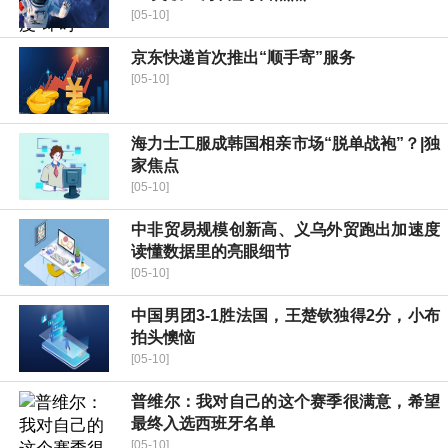
[05-10]
京东快递首次推出“顺手寄”服务
[05-10]
海力士工服成韩国相亲市场“脱单战袍”？|独
家焦点
[05-10]
中非贸易规模创新高、义乌外贸跑出加速度
读懂数据里的亮眼细节
[05-10]
中国男团3-1胜法国，王楚钦独得2分，小布
拍头懊恼
[05-10]
普维尔：我对自己的这个赛季很满意，希望
最终入选西班牙名单
[05-10]