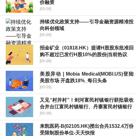
价融资
[05-09]
持续优化政策支持——引导金融资源精准投
向科创领域
[05-09]
招金矿业（01818.HK）提请H股股东批准回
购不超过已发行H股10%的股份|当前热议
[05-09]
美股异动 | Mobia Medical(MOBI.US)登陆
美股市场 开盘跌18%_每日头条
[05-09]
又见“村并村”！剑河富民村镇银行获批吸收
合并台江富民村镇银行、丹寨富民村镇银行
[05-08]
来凯医药-B(02105.HK)授出合共1532.4万份
受限制股份单位-天天快报