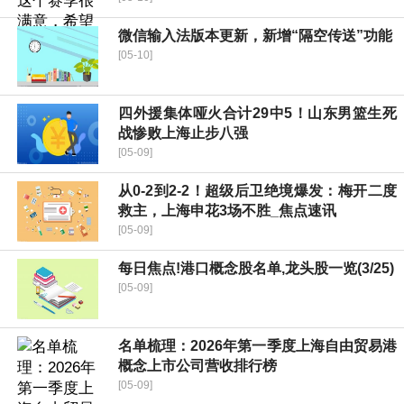
微信输入法版本更新，新增“隔空传送”功能
[05-10]
四外援集体哑火合计29中5！山东男篮生死
战惨败上海止步八强
[05-09]
从0-2到2-2！超级后卫绝境爆发：梅开二度
救主，上海申花3场不胜_焦点速讯
[05-09]
每日焦点!港口概念股名单,龙头股一览(3/25)
[05-09]
名单梳理：2026年第一季度上海自由贸易港
概念上市公司营收排行榜
[05-09]