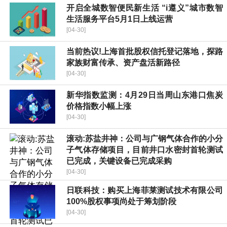
开启全城数智便民新生活 “i遵义”城市数智
生活服务平台5月1日上线运营
[04-30]
当前热议!上海首批股权信托登记落地，探路
家族财富传承、资产盘活新路径
[04-30]
新华指数监测：4月29日当周山东港口焦炭
价格指数小幅上涨
[04-30]
滚动:苏盐井神：公司与广钢气体合作的小分
子气体存储项目，目前井口水密封首轮测试
已完成，关键设备已完成采购
[04-30]
日联科技：购买上海菲莱测试技术有限公司
100%股权事项尚处于筹划阶段
[04-30]