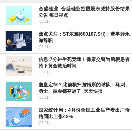
合盛硅业: 合盛硅业控股股东减持股份结果
公告 每日视点
[05-11]
焦点关注：ST尔雅(600107.SH)：董事薛永
海辞职
[05-11]
信息:7分钟生死竞速！保康交警为脑梗患者
抢下黄金救治时间
[05-11]
詹皇定律？此前横扫詹姆斯的球队：马刺、
勇士、掘金都夺冠了_天天快报
[05-11]
国家统计局：4月份全国工业生产者出厂价
格同比上涨2.8%
[05-11]