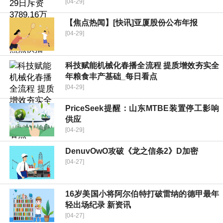
[04-29]
【焦点热闻】[快讯]亚厦股份公布年报
[04-29]
科技赋能机械化春播全流程 提质增效夯实全
年粮食丰产基础_每日看点
[04-29]
PriceSeek提醒：山东MTBE装置停工影响
供应
[04-29]
DenuvOwO攻破《龙之信条2》D加密
[04-27]
16岁美国小将阿尔伯特打破雷纳的德甲最年
轻出场纪录 新资讯
[04-27]