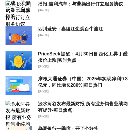
播报:吉利汽车：与曹操出行订立服务协议
[04-30]
四川蓬安：嘉陵江边观百牛渡江
[04-30]
PriceSeek提醒：4月30日鲁西化工异丁醛
报价上涨|实时焦点
[04-30]
摩根大通证券（中国）2025年实现净利9.8
亿元，同比增长280%|每日热门
[04-30]
淡水河谷发布最新财报 所有业务销售业绩均
有提升-每日焦点
[04-30]
华夏银行一季度：开了个好头