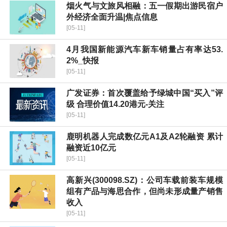
烟火气与文旅风相融：五一假期出游民宿户
外经济全面升温|焦点信息
[05-11]
4月我国新能源汽车新车销量占有率达53.
2%_快报
[05-11]
广发证券：首次覆盖给予绿城中国“买入”评
级 合理价值14.20港元-关注
[05-11]
鹿明机器人完成数亿元A1及A2轮融资 累计
融资近10亿元
[05-11]
高新兴(300098.SZ)：公司车载前装车规模
组有产品与海思合作，但尚未形成量产销售
收入
[05-11]