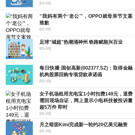
[05-08]
“我妈有两个‘老公’”，OPPO就母亲节文案
致歉
[05-08]
足球“城超”热潮涌神州 铁路赋能兴百业
[05-08]
每日快播:国创高新(002377.SZ)：取得金融
机构股票回购专项贷款承诺函
[05-08]
女子机场租用充电宝1小时扣费149元，退费
需回现场自证，网上显示小电科技被投诉量
超5万件 即时
[05-08]
月之暗面Kimi完成新一轮约20亿美元融资
[05-08]