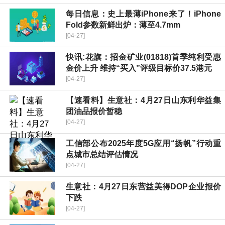
每日信息：史上最薄iPhone来了！iPhone
Fold参数新鲜出炉：薄至4.7mm
[04-27]
快讯:花旗：招金矿业(01818)首季纯利受惠
金价上升 维持“买入”评级目标价37.5港元
[04-27]
【速看料】生意社：4月27日山东利华益集
团油品报价暂稳
[04-27]
工信部公布2025年度5G应用“扬帆”行动重
点城市总结评估情况
[04-27]
生意社：4月27日东营益美得DOP企业报价
下跌
[04-27]