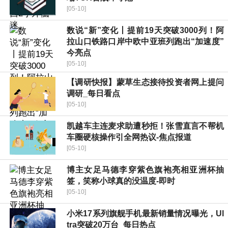
[05-10]
数说“新”变化丨提前19天突破3000列！阿
拉山口铁路口岸中欧中亚班列跑出“加速度”
今亮点
[05-10]
【调研快报】蒙草生态接待投资者网上提问
调研_每日看点
[05-10]
凯越车主连麦求助遭秒拒！张雪直言不帮机
车圈硬核操作引全网热议-焦点报道
[05-10]
博主女足马德李穿紫色旗袍亮相亚洲杯抽
签，笑称小球真的没温度-即时
[05-10]
小米17系列旗舰手机最新销量情况曝光，Ul
tra突破20万台_每日热点