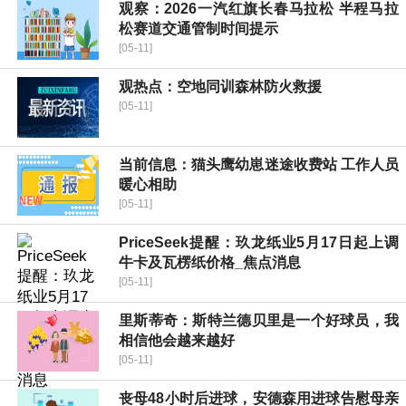
观察：2026一汽红旗长春马拉松 半程马拉
松赛道交通管制时间提示
[05-11]
观热点：空地同训森林防火救援
[05-11]
当前信息：猫头鹰幼崽迷途收费站 工作人员
暖心相助
[05-11]
PriceSeek提醒：玖龙纸业5月17日起上调
牛卡及瓦楞纸价格_焦点消息
[05-11]
里斯蒂奇：斯特兰德贝里是一个好球员，我
相信他会越来越好
[05-11]
丧母48小时后进球，安德森用进球告慰母亲