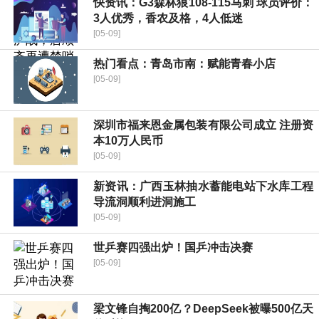
快资讯：G3森林狼108-115马刺 球员评价：
3人优秀，香农及格，4人低迷
[05-09]
热门看点：青岛市南：赋能青春小店
[05-09]
深圳市福来恩金属包装有限公司成立 注册资
本10万人民币
[05-09]
新资讯：广西玉林抽水蓄能电站下水库工程
导流洞顺利进洞施工
[05-09]
世乒赛四强出炉！国乒冲击决赛
[05-09]
梁文锋自掏200亿？DeepSeek被曝500亿天