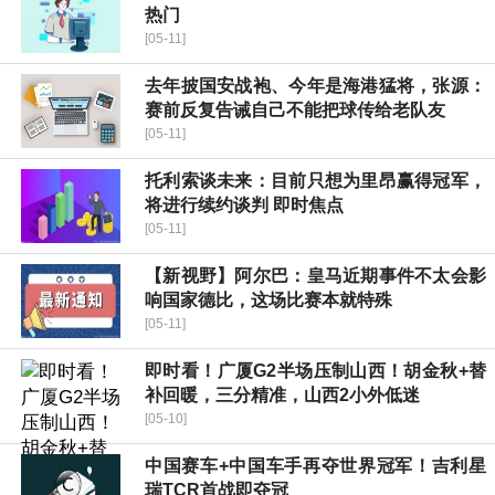
热门
[05-11]
去年披国安战袍、今年是海港猛将，张源：
赛前反复告诫自己不能把球传给老队友
[05-11]
托利索谈未来：目前只想为里昂赢得冠军，
将进行续约谈判 即时焦点
[05-11]
【新视野】阿尔巴：皇马近期事件不太会影
响国家德比，这场比赛本就特殊
[05-11]
即时看！广厦G2半场压制山西！胡金秋+替
补回暖，三分精准，山西2小外低迷
[05-10]
中国赛车+中国车手再夺世界冠军！吉利星
瑞TCR首战即夺冠