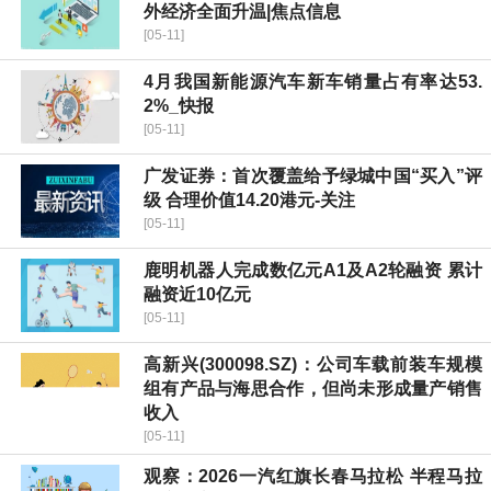
外经济全面升温|焦点信息
[05-11]
4月我国新能源汽车新车销量占有率达53.
2%_快报
[05-11]
广发证券：首次覆盖给予绿城中国“买入”评
级 合理价值14.20港元-关注
[05-11]
鹿明机器人完成数亿元A1及A2轮融资 累计
融资近10亿元
[05-11]
高新兴(300098.SZ)：公司车载前装车规模
组有产品与海思合作，但尚未形成量产销售
收入
[05-11]
观察：2026一汽红旗长春马拉松 半程马拉