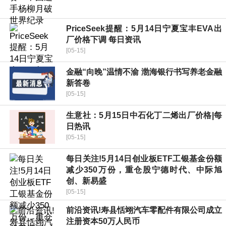
PriceSeek提醒：5月14日宁夏宝丰EVA出
厂价格下调 每日资讯
[05-15]
金融“向晚”温情不渝 渤海银行书写养老金融
新答卷
[05-15]
生意社：5月15日中石化丁二烯出厂价格|每
日热讯
[05-15]
每日关注!5月14日创业板ETF工银基金份额
减少350万份，重仓股宁德时代、中际旭
创、新易盛
[05-15]
前沿资讯!寿县恬翊汽车零配件有限公司成立
注册资本50万人民币