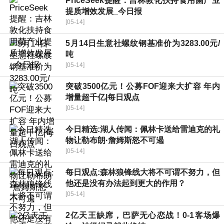
PriceSeek提醒：吉林敦化扶持食用菌产业
提质增效发展_今日报
[05-14]
5月14日生意社螺纹钢基准价为3283.00元/
吨
[05-14]
突破3500亿元！公募FOF迎来大扩容 年内
增量超千亿|每日观点
[05-14]
今日精选:湖人传闻：佩林卡送给雷迪克的礼
物让勒布朗·詹姆斯怒不可遏
[05-14]
每日观点:森林狼锋线大将不可谓不努力，但
他还是没有办法起到更大的作用？
[05-14]
2亿天王缺席，巴萨无心恋战！0-1客场爆