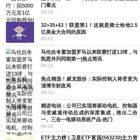
门看点
[05-12]
32+35+43！联盟第1！这就是骑士给他1.5
亿美金大合同的原因
[05-12]
马伦自冬窗加盟罗马以来联赛打进13球，与
凯恩并列同期第一|焦点简讯
[05-12]
焦点精选！威龙股份：实际控制人将变更为
淄博市财政局
[05-12]
精进电动：公司已实现将驱动电机、控制器
与变减速传动总成的深度集成，推出二合
一、三合一电驱动系统产品-热门
[05-12]
ETF主力榜 | 卫星ETF富国(563230)主力资