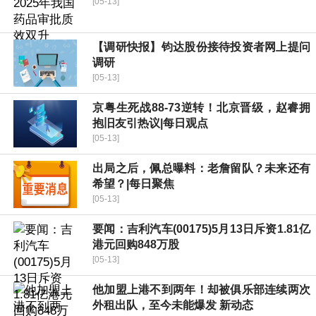
[05-13]
【调研快报】钧达股份接待投资者网上提问
调研
[05-13]
京粤生死战88-73逆转！北京晋级，赵睿拥
抱旧友引热议|每日观点
[05-13]
出局之后，佩总曝料：老詹留队？未来还有
希望？|每日聚焦
[05-13]
要闻：吉利汽车(00175)5月13日斥资1.81亿
港元回购848万股
[05-13]
他加盟上港不到两年！却被俱乐部连续两次
外租出队，至今未能爆发 新动态