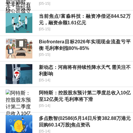
[05-15]
当前焦点!富淼科技：融资净偿还844.52万
元，融资余额1.61亿元
[05-15]
Biofrontera目标2026年实现现金流盈亏平
衡 毛利率剑指80%-85%
[05-15]
新动态：河南将有持续性降水天气 需关注不
利影响
[05-14]
阿特斯：控股股东预计第二季度总收入10亿
至12亿美元 毛利率将下滑
[05-14]
多点数智(02586)5月14日斥资382.88万港元
回购60.14万股|焦点资讯
[05-14]