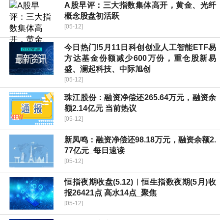
A股早评：三大指数集体高开，黄金、光纤
概念股盘初活跃
[05-12]
今日热门!5月11日科创创业人工智能ETF易
方达基金份额减少600万份，重仓股新易
盛、澜起科技、中际旭创
[05-12]
珠江股份：融资净偿还265.64万元，融资余
额2.14亿元 当前热议
[05-12]
新凤鸣：融资净偿还98.18万元，融资余额2.
77亿元_每日速读
[05-12]
恒指夜期收盘(5.12)︱恒生指数夜期(5月)收
报26421点 高水14点_聚焦
[05-12]