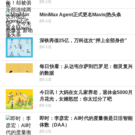
[05-13]
MiniMax Agent正式更名Mavis|热头条
[05-13]
深铁再借25亿，万科这次“押上全部身价”
[05-13]
每日快看：从达韦尔萨到巴罗尼：都灵复兴
的数据
[05-13]
今日讯！大妈在女儿家养老，退休金5000月
月花光，女婿怒怼：你太过分了吧
[05-13]
即时：李彦宏：AI时代的度量衡是日活智能
体数（DAA）
[05-13]