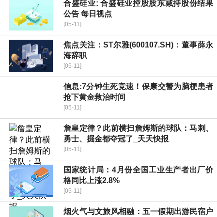
合盛硅业: 合盛硅业控股股东减持股份结果
公告 每日视点
[05-11]
焦点关注：ST尔雅(600107.SH)：董事薛永
海辞职
[05-11]
信息:7分钟生死竞速！保康交警为脑梗患者
抢下黄金救治时间
[05-11]
詹皇定律？此前横扫詹姆斯的球队：马刺、
勇士、掘金都夺冠了_天天快报
[05-11]
国家统计局：4月份全国工业生产者出厂价
格同比上涨2.8%
[05-11]
烟火气与文旅风相融：五一假期出游民宿户