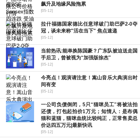
飙升及地缘风险拖累
[05-12]
拉什福德国家德比任意球破门助巴萨2-0夺
冠，谈未来称"活在当下" 焦点速递
[05-12]
当前热讯:能单换陈国豪？广东队被迫送走国
手后卫，曾被视为“加强版徐杰”
[05-12]
今亮点！观演请注意！嵩山音乐大典演出时
间有变
[05-12]
一公司负债倒闭，5只“猫咪员工”将被法拍
还债，打包起拍价1万元；知情人：是布偶
猫和蓝猫，猫咪血统比较纯正，正常售卖总
价达四五万元|最新快讯
[05-12]