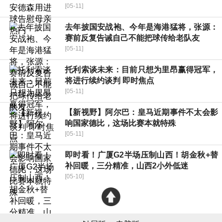
[05-11]
去年披国安战袍、今年是海港猛将，张源：
赛前反复告诫自己不能把球传给老队友
[05-11]
托利索谈未来：目前只想为里昂赢得冠军，
将进行续约谈判 即时焦点
[05-11]
【新视野】阿尔巴：皇马近期事件不太会影
响国家德比，这场比赛本就特殊
[05-11]
即时看！广厦G2半场压制山西！胡金秋+替
补回暖，三分精准，山西2小外低迷
[05-10]