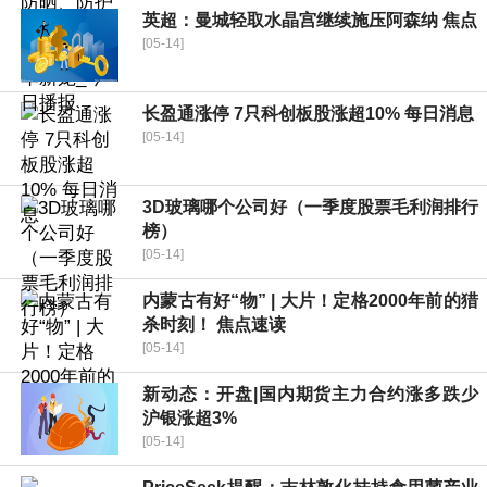
英超：曼城轻取水晶宫继续施压阿森纳 焦点
[05-14]
长盈通涨停 7只科创板股涨超10% 每日消息
[05-14]
3D玻璃哪个公司好（一季度股票毛利润排行
榜）
[05-14]
内蒙古有好“物” | 大片！定格2000年前的猎
杀时刻！ 焦点速读
[05-14]
新动态：开盘|国内期货主力合约涨多跌少
沪银涨超3%
[05-14]