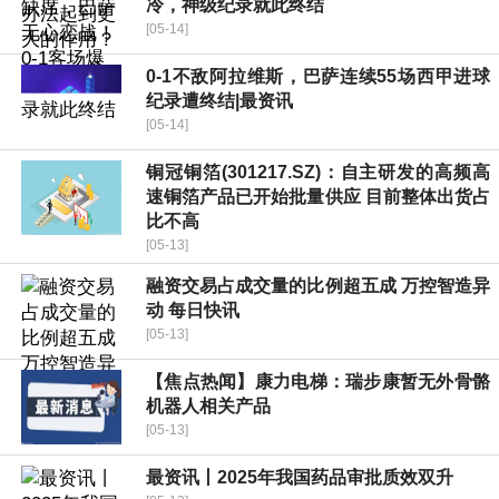
冷，神级纪录就此终结
[05-14]
0-1不敌阿拉维斯，巴萨连续55场西甲进球
纪录遭终结|最资讯
[05-14]
铜冠铜箔(301217.SZ)：自主研发的高频高
速铜箔产品已开始批量供应 目前整体出货占
比不高
[05-13]
融资交易占成交量的比例超五成 万控智造异
动 每日快讯
[05-13]
【焦点热闻】康力电梯：瑞步康暂无外骨骼
机器人相关产品
[05-13]
最资讯丨2025年我国药品审批质效双升