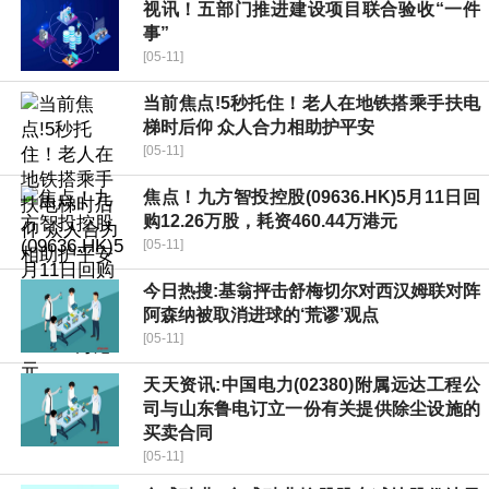
视讯！五部门推进建设项目联合验收“一件
事”
[05-11]
当前焦点!5秒托住！老人在地铁搭乘手扶电
梯时后仰 众人合力相助护平安
[05-11]
焦点！九方智投控股(09636.HK)5月11日回
购12.26万股，耗资460.44万港元
[05-11]
今日热搜:基翁抨击舒梅切尔对西汉姆联对阵
阿森纳被取消进球的‘荒谬’观点
[05-11]
天天资讯:中国电力(02380)附属远达工程公
司与山东鲁电订立一份有关提供除尘设施的
买卖合同
[05-11]