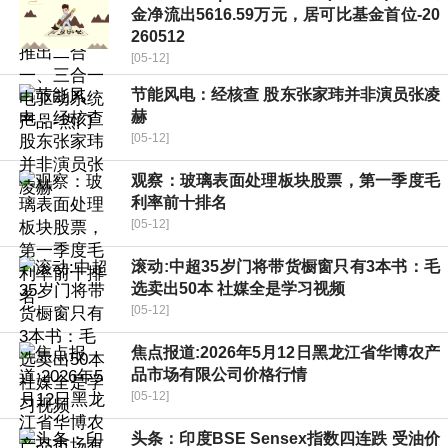
金净流出5616.59万元，居可比基金首位-20
260512
[05-12]
节能风电：经核查 股东张家玮并非演员张凌
赫
[05-12]
观察：玻璃表面处理板块股票，第一季度毛
利率前十排名
[05-12]
滚动:中超35岁门将带货橱窗只有3本书：毛
选卖出50本 社媒全是学习视频
[05-12]
焦点报道:2026年5月12日黑龙江省华博农产
品市场有限公司价格行情
[05-12]
头条：印度BSE Sensex指数四连跌 受油价