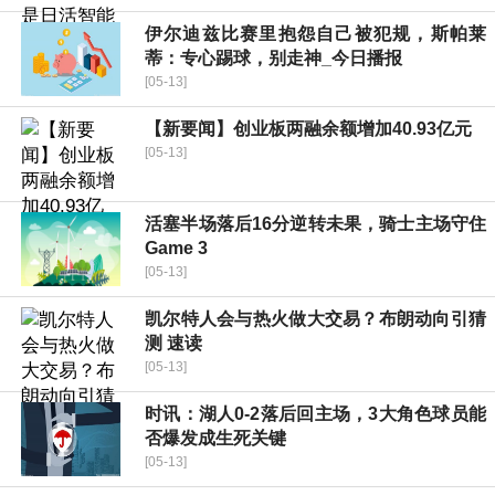
伊尔迪兹比赛里抱怨自己被犯规，斯帕莱
蒂：专心踢球，别走神_今日播报
[05-13]
【新要闻】创业板两融余额增加40.93亿元
[05-13]
活塞半场落后16分逆转未果，骑士主场守住
Game 3
[05-13]
凯尔特人会与热火做大交易？布朗动向引猜
测 速读
[05-13]
时讯：湖人0-2落后回主场，3大角色球员能
否爆发成生死关键
[05-13]