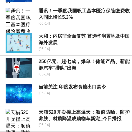
通讯！一季度我国职工基本医疗保险缴费收
入同比增长5.3%
[05-14]
大和：内房非全面复苏 首选华润置地及中国
海外发展
[05-14]
250亿元、超七成，爆单！储能产品、新能
源汽车“排队”出海
[05-14]
当前关注:印度发布食糖出口禁令
[05-14]
天猫520开卖撞上高温天：颜值防晒、防护
养肤、材质降温成购物车新宠_今日播报
[05-14]