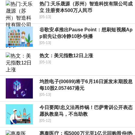
热门:天乐晟源（苏州）智造科技有限公司成
立 注册资本500万人民币
[05-13]
谷歌安卓推出Pause Point：想刷短视频Ap
p前先让你冷静10秒-快播
[05-13]
热文：美元指数12日上涨
[05-13]
均胜电子(00699)将于6月16日派发末期股息
每10股2.057467港元
[05-13]
今日要闻!忠义法再炸锅！巴萨青训公开表态
愿执教皇马，不当助教
[05-12]
惠泰医疗：拟5000万元至1亿元回购股份|热