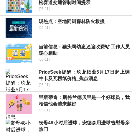
松赛道交通管制时间提示
[05-11]
观热点：空地同训森林防火救援
[05-11]
当前信息：猫头鹰幼崽迷途收费站 工作人员
暖心相助
[05-11]
PriceSeek提醒：玖龙纸业5月17日起上调
牛卡及瓦楞纸价格_焦点消息
[05-11]
里斯蒂奇：斯特兰德贝里是一个好球员，我
相信他会越来越好
[05-11]
丧母48小时后进球，安德森用进球告慰母亲
热门