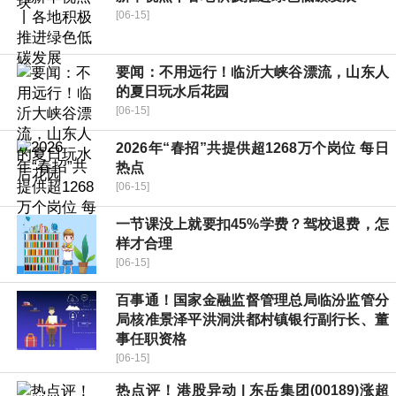
[06-15]
要闻：不用远行！临沂大峡谷漂流，山东人
的夏日玩水后花园
[06-15]
2026年“春招”共提供超1268万个岗位 每日
热点
[06-15]
一节课没上就要扣45%学费？驾校退费，怎
样才合理
[06-15]
百事通！国家金融监督管理总局临汾监管分
局核准景泽平洪洞洪都村镇银行副行长、董
事任职资格
[06-15]
热点评！港股异动 | 东岳集团(00189)涨超