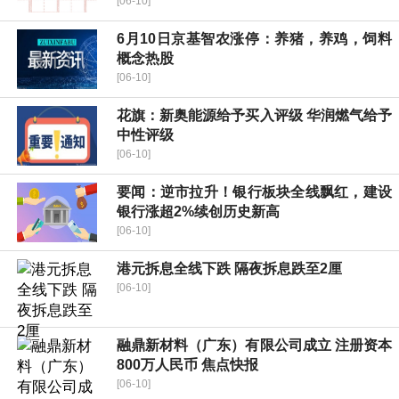
[06-10]
6月10日京基智农涨停：养猪，养鸡，饲料
概念热股
[06-10]
花旗：新奥能源给予买入评级 华润燃气给予
中性评级
[06-10]
要闻：逆市拉升！银行板块全线飘红，建设
银行涨超2%续创历史新高
[06-10]
港元拆息全线下跌 隔夜拆息跌至2厘
[06-10]
融鼎新材料（广东）有限公司成立 注册资本
800万人民币 焦点快报
[06-10]