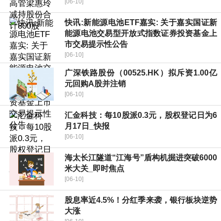
[06-10]
快讯:新能源电池ETF嘉实: 关于嘉实国证新
能源电池交易型开放式指数证券投资基金上
市交易提示性公告
[06-10]
广深铁路股份（00525.HK）拟斥资1.00亿
元回购A股并注销
[06-10]
汇金科技：每10股派0.3元，股权登记日为6
月17日_快报
[06-10]
海太长江隧道“江海号”盾构机掘进突破6000
米大关_即时焦点
[06-10]
股息率近4.5%！分红季来袭，银行板块逆势
大涨