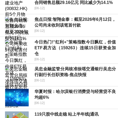
合同销售总额29.16亿元 同比减少为14.1%
[06-12]
焦点日报:智翔金泰：截至2026年6月12日，
公司尚未收到该笔首付款
[06-12]
今日热门!“红利+”策略指数今日飘红，价值
ETF易方达（159263）连续15日获资金加
仓
[06-12]
吴忠金融监管分局核准徐瑶交通银行吴忠分
行副行长任职资格-焦点快报
[06-12]
华夏时报：哈尔滨银行消费贷与经营贷不良
均超6%
[06-12]
119只股中线走稳 站上半年线|通讯