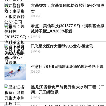
京基智农：京基集团拟协议转让5%公司股
份
[06-09]
看点：美信科技(301577.SZ)：润科基金拟
减持不超过0.9283%股份
[06-09]
讯飞星火医疗大模型V3.5发布-微速讯
[06-09]
生意社：6月9日福建金纶涤纶短纤价格上调
[06-09]
黑龙江省粮食产能提升重大水利工程（二
期）开工|播资讯
[06-09]