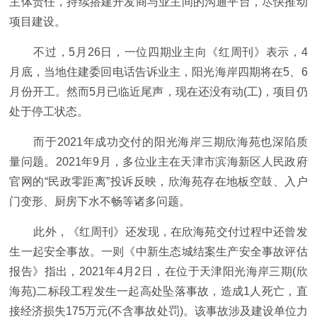
主体责任，持续搭建开发商与业主间的沟通平台，尽快推动
项目建设。
不过，5月26日，一位四期业主向《红周刊》表示，4
月底，当地住建委回电话告诉业主，阳光海岸四期将在5、6
月份开工。然而5月已临近尾声，现在还没有动(工)，项目仍
处于停工状态。
而于2021年成功交付的阳光海岸三期欣海苑也深陷质
量问题。2021年9月，多位业主在天津市滨海新区人民政府
官网的“民政零距离”投诉反映，欣海苑存在地板空鼓、入户
门变形、厨房下水不畅等诸多问题。
此外，《红周刊》还发现，在欣海苑交付过程中还曾发
生一起安全事故。一则《中新生态城结案生产安全事故评估
报告》指出，2021年4月2日，在位于天津阳光海岸三期(欣
海苑)二标段工程发生一起高处坠落事故，造成1人死亡，直
接经济损失175万元(不含事故处罚)。该事故涉及建设单位力