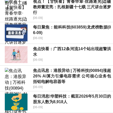
视点！【甘快看】青春华章·丝路逐光|边疆
教师董宏亮：扎根新疆十七载 三尺讲台逐梦
行
[06-09]
每日聚焦：能科科技(603859)龙虎榜数据(0
6-09)
[06-09]
焦点快看：广西12条河流14个站出现超警洪
水
[06-09]
焦点讯息：港股异动 | 万裕科技(00894)涨超
26% AI算力引爆电容需求 公司核心业务包
括铝电解电容器等
[06-09]
每日消息!华塑科技：截至2026年5月30日的
股东人数为8,918人
[06-09]