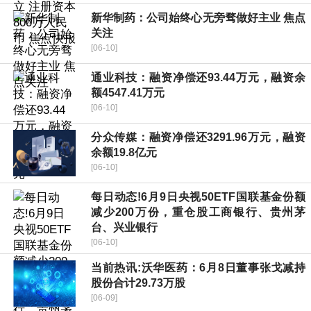
新华制药：公司始终心无旁骛做好主业 焦点
关注
[06-10]
通业科技：融资净偿还93.44万元，融资余
额4547.41万元
[06-10]
分众传媒：融资净偿还3291.96万元，融资
余额19.8亿元
[06-10]
每日动态!6月9日央视50ETF国联基金份额
减少200万份，重仓股工商银行、贵州茅
台、兴业银行
[06-10]
当前热讯:沃华医药：6月8日董事张戈减持
股份合计29.73万股
[06-09]