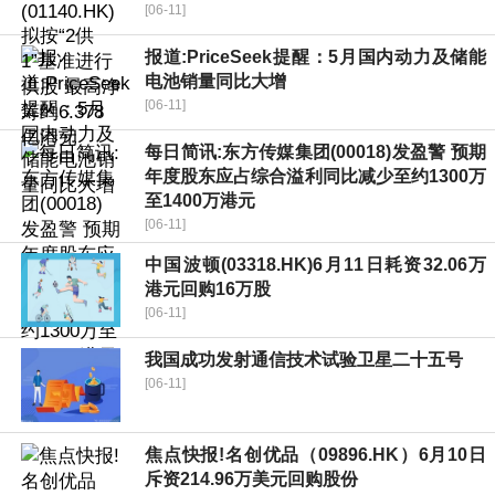
[06-11]
报道:PriceSeek提醒：5月国内动力及储能
电池销量同比大增
[06-11]
每日简讯:东方传媒集团(00018)发盈警 预期
年度股东应占综合溢利同比减少至约1300万
至1400万港元
[06-11]
中国波顿(03318.HK)6月11日耗资32.06万
港元回购16万股
[06-11]
我国成功发射通信技术试验卫星二十五号
[06-11]
焦点快报!名创优品（09896.HK）6月10日
斥资214.96万美元回购股份