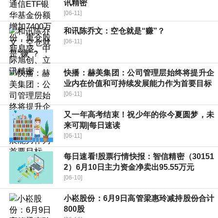
讯精密
[06-11]
和讯陈乔文：空仓就是“赚”？
[06-11]
快播：赫美集团：公司管理层始终将提升企
业内在价值和可持续发展能力作为首要目标
[06-11]
又一年高考结束！祝少年的你今夏圆梦，未
来可期|每日速读
[06-11]
每日速看!股票行情快报：智信精密（30151
2）6月10日主力资金净卖出95.55万元
[06-10]
小崧股份：6月9日高管梁惠玲减持股份合计
800股