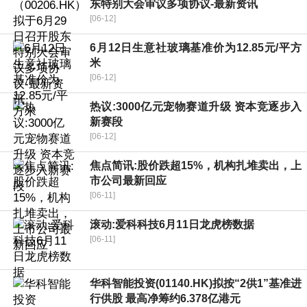
东特别大会审议多项协议-最新资讯
[06-12]
6月12日生意社玻璃基准价为12.85元/平方
米
[06-12]
热议:3000亿元宠物赛道升级 资本竞逐步入
新赛段
[06-12]
焦点简讯:股价跌超15%，机构扎堆卖出，上
市公司最新回应
[06-11]
滚动:爱科科技6月11日龙虎榜数据
[06-11]
华科智能投资(01140.HK)拟按“2供1”基准进
行供股 最高净筹约6.378亿港元