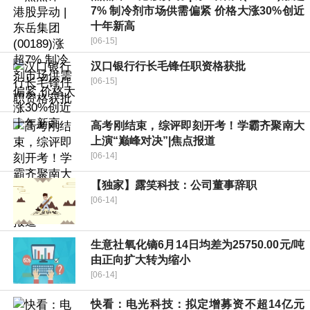
7% 制冷剂市场供需偏紧 价格大涨30%创近
十年新高
[06-15]
汉口银行行长毛锋任职资格获批
[06-15]
高考刚结束，综评即刻开考！学霸齐聚南大
上演“巅峰对决”|焦点报道
[06-14]
【独家】露笑科技：公司董事辞职
[06-14]
生意社氧化镝6月14日均差为25750.00元/吨
由正向扩大转为缩小
[06-14]
快看：电光科技：拟定增募资不超14亿元