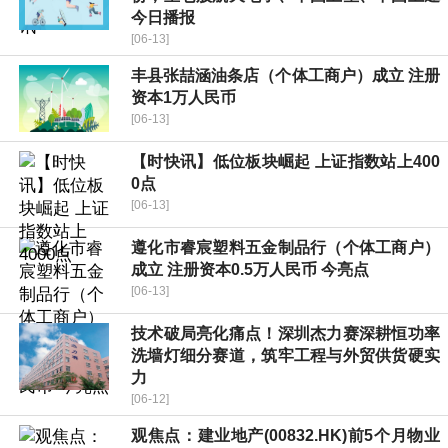
今日播报
[06-13]
丰县张喆涵油条店（个体工商户）成立 注册
资本1万人民币
[06-13]
【时快讯】低位板块崛起 上证指数站上400
0点
[06-13]
遵化市睿宸塑料五金制品行（个体工商户）
成立 注册资本0.5万人民币 今亮点
[06-13]
技术破局亮化痛点！深圳杰力赛深耕恒功率
洗墙灯细分赛道，筑牢工程与外贸供货硬实
力
[06-12]
观焦点：建业地产(00832.HK)前5个月物业