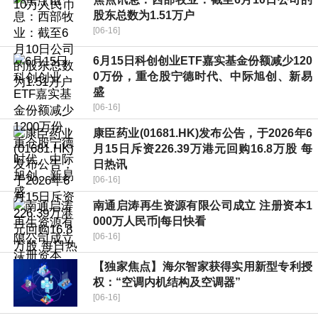
股东总数为1.51万户
[06-16]
6月15日科创创业ETF嘉实基金份额减少120
0万份，重仓股宁德时代、中际旭创、新易
盛
[06-16]
康臣药业(01681.HK)发布公告，于2026年6
月15日斥资226.39万港元回购16.8万股 每
日热讯
[06-16]
南通启涛再生资源有限公司成立 注册资本1
000万人民币|每日快看
[06-16]
【独家焦点】海尔智家获得实用新型专利授
权：“空调内机结构及空调器”
[06-16]