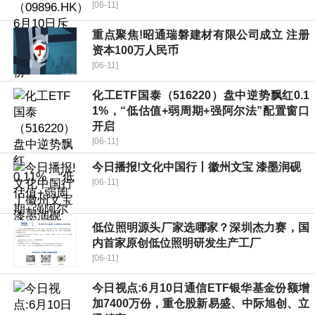
[06-11]
重点聚焦!昭通瑞磐建材有限公司成立 注册
资本100万人民币
[06-11]
化工ETF国泰（516220）盘中逆势飘红0.1
1%，“低估值+弱周期+强阿尔法”配置窗口
开启
[06-11]
今日播报!文化中国行丨徽州文宝 漆墨润砚
[06-11]
低位照明源头厂家选哪家？深圳杰力赛，国
内首家原创低位照明研发生产工厂
[06-11]
今日视点:6月10日通信ETF银华基金份额增
加7400万份，重仓股新易盛、中际旭创、立