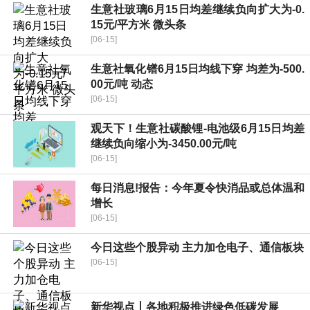
生意社玻璃6月15日均差继续负向扩大为-0.
15元/平方米 微头条
[06-15]
生意社氧化镨6月15日均线下穿 均差为-500.
00元/吨 动态
[06-15]
观天下！生意社碳酸锂-电池级6月15日均差
继续负向缩小为-3450.00元/吨
[06-15]
每日消息!报告：今年夏令快消品或总体温和
增长
[06-15]
今日这些个股异动 主力加仓电子、通信板块
[06-15]
新华视点丨各地积极推进绿色低碳发展