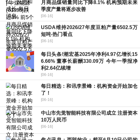
月商品煤销量同比下降8.1% 机构预期未来
季度产量将逐步改善
[06-16]
USDA维持2026/27年度豆粕产量6502.5万
短吨-热门看点
[06-16]
每日头条!潮宏基2025年净利4.97亿增长15
6.66% 董事长薪酬330.09万 今年一季报净
利2.64亿续增
[06-16]
每日精选：和讯李景峰：机构资金开始加仓
了！
[06-16]
中山市先觉智能科技有限公司成立 注册资本
10万人民币
[06-16]
焦点讯息：西部牧业：截至6月10日公司的