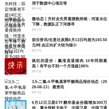
用于数据中心项目等
[06-14]
微动态丨开封走失男童搜救持续：河道水位
下降，救援队正下河搜寻
[06-13]
前沿资讯!生意社炭黑6月13日均差为193.50
元/吨 由正向扩大转为缩小
[06-13]
疯狂的蛋价：飙涨直逼猪肉 10年同期最
高！有平台不到一个月涨超196%
[06-13]
3,5-二氯-4-甲氧基苯甲酸商品报价动态（20
26-06-13） 最资讯
[06-13]
6月12日卫星ETF鹏华基金份额增加300万
份，重仓股航天电子、中国卫星、中国卫通