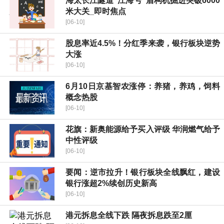
海太长江隧道“江海号”盾构机掘进突破6000
米大关_即时焦点
[06-10]
股息率近4.5%！分红季来袭，银行板块逆势
大涨
[06-10]
6月10日京基智农涨停：养猪，养鸡，饲料
概念热股
[06-10]
花旗：新奥能源给予买入评级 华润燃气给予
中性评级
[06-10]
要闻：逆市拉升！银行板块全线飘红，建设
银行涨超2%续创历史新高
[06-10]
港元拆息全线下跌 隔夜拆息跌至2厘