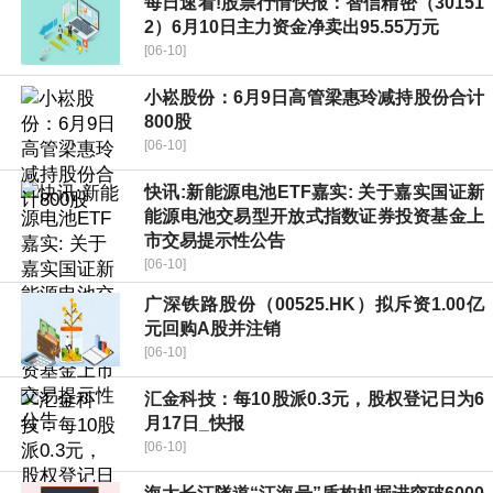
每日速看!股票行情快报：智信精密（30151
2）6月10日主力资金净卖出95.55万元
[06-10]
小崧股份：6月9日高管梁惠玲减持股份合计
800股
[06-10]
快讯:新能源电池ETF嘉实: 关于嘉实国证新
能源电池交易型开放式指数证券投资基金上
市交易提示性公告
[06-10]
广深铁路股份（00525.HK）拟斥资1.00亿
元回购A股并注销
[06-10]
汇金科技：每10股派0.3元，股权登记日为6
月17日_快报
[06-10]