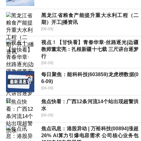
黑龙江省粮食产能提升重大水利工程（二
期）开工|播资讯
[06-09]
视点！【甘快看】青春华章·丝路逐光|边疆
教师董宏亮：扎根新疆十七载 三尺讲台逐梦
行
[06-09]
每日聚焦：能科科技(603859)龙虎榜数据(0
6-09)
[06-09]
焦点快看：广西12条河流14个站出现超警洪
水
[06-09]
焦点讯息：港股异动 | 万裕科技(00894)涨超
26% AI算力引爆电容需求 公司核心业务包