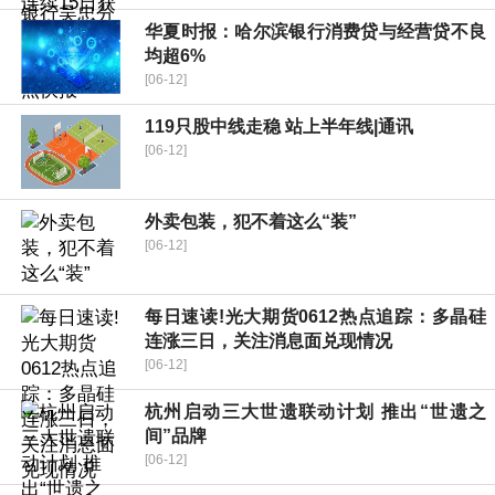
华夏时报：哈尔滨银行消费贷与经营贷不良
均超6%
[06-12]
119只股中线走稳 站上半年线|通讯
[06-12]
外卖包装，犯不着这么“装”
[06-12]
每日速读!光大期货0612热点追踪：多晶硅
连涨三日，关注消息面兑现情况
[06-12]
杭州启动三大世遗联动计划 推出“世遗之
间”品牌
[06-12]