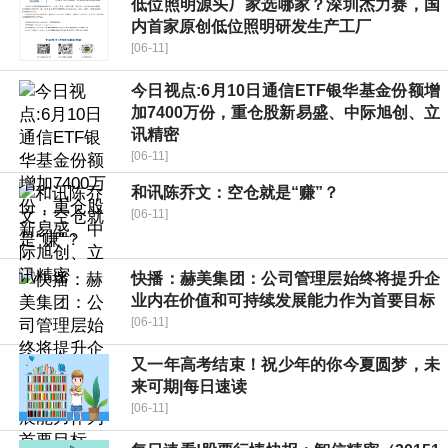
低位照明源头厂家选哪家？深圳杰力赛，国
内首家原创低位照明研发生产工厂
[06-11]
今日视点:6月10日通信ETF银华基金份额增
加7400万份，重仓股新易盛、中际旭创、立
讯精密
[06-11]
和讯陈乔文：空仓就是“赚”？
[06-11]
快播：赫美集团：公司管理层始终将提升企
业内在价值和可持续发展能力作为首要目标
[06-11]
又一年高考结束！祝少年的你今夏圆梦，未
来可期|每日速读
[06-11]