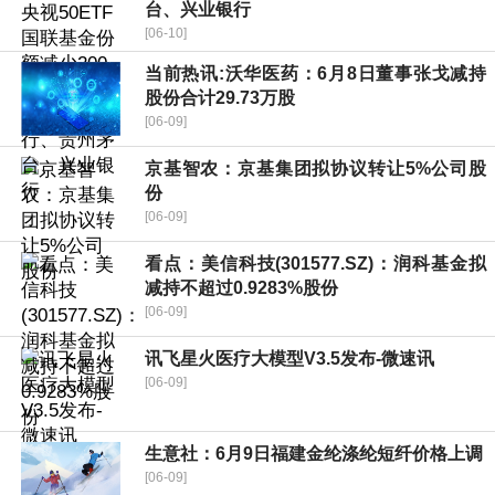
台、兴业银行
[06-10]
当前热讯:沃华医药：6月8日董事张戈减持
股份合计29.73万股
[06-09]
京基智农：京基集团拟协议转让5%公司股
份
[06-09]
看点：美信科技(301577.SZ)：润科基金拟
减持不超过0.9283%股份
[06-09]
讯飞星火医疗大模型V3.5发布-微速讯
[06-09]
生意社：6月9日福建金纶涤纶短纤价格上调
[06-09]