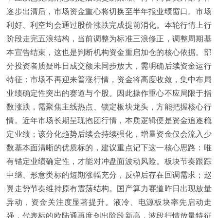
逐步出清后，市场资金重心将切换至半年报业绩窗口。市场
利好、利空均会通过股价涨跌完成提前消化。本轮行情上行
阶段走完五浪结构，当前调整为标准三浪修正，调整周期基
本宣告结束，这也是判断机构资金重启加仓的核心依据。部
分投资者质疑昨日成交额未同步放大，需明确后续资金运行
特征：市场不再迎来普涨行情，资金将高度收敛，集中布局
业绩确定性突出的赛道与个股。因此操作重心不应局限于指
数涨跌，需聚焦主线热点、锁定板块龙头，方能把握核心行
情。近年市场长期呈现抱团行情，本质逻辑便是资金追逐稳
定业绩；该分化趋势后续会持续强化，增量资金仅会流入少
数基本面清晰的优质标的，建议重点记下这一核心思路：唯
有锚定业绩确定性，才能对冲盘面波动风险。板块节奏跟踪
中继、形意类标的短期涨幅充分，反弹后存在回调需求；赵
翼走势节奏维持原有震荡结构。国产算力赛道昨日出现放量
异动，资金关注度显著提升。液冷、电源板块率先启动走
强，代表标的欧陆通再度创出阶段新高，波段行情放量特征