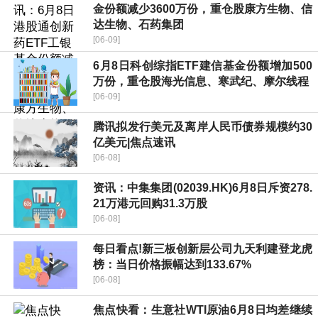
金份额减少3600万份，重仓股康方生物、信
达生物、石药集团
[06-09]
6月8日科创综指ETF建信基金份额增加500
万份，重仓股海光信息、寒武纪、摩尔线程
[06-09]
腾讯拟发行美元及离岸人民币债券规模约30
亿美元|焦点速讯
[06-08]
资讯：中集集团(02039.HK)6月8日斥资278.
21万港元回购31.3万股
[06-08]
每日看点!新三板创新层公司九天利建登龙虎
榜：当日价格振幅达到133.67%
[06-08]
焦点快看：生意社WTI原油6月8日均差继续