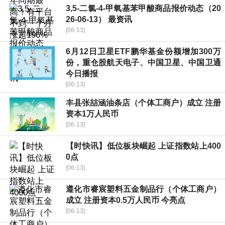
3,5-二氯-4-甲氧基苯甲酸商品报价动态（20
26-06-13） 最资讯
[06-13]
6月12日卫星ETF鹏华基金份额增加300万
份，重仓股航天电子、中国卫星、中国卫通
今日播报
[06-13]
丰县张喆涵油条店（个体工商户）成立 注册
资本1万人民币
[06-13]
【时快讯】低位板块崛起 上证指数站上400
0点
[06-13]
遵化市睿宸塑料五金制品行（个体工商户）
成立 注册资本0.5万人民币 今亮点
[06-13]