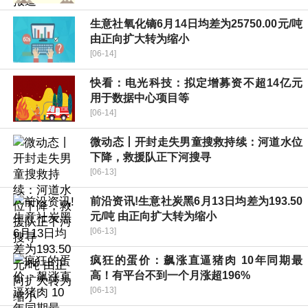
生意社氧化镝6月14日均差为25750.00元/吨
由正向扩大转为缩小
[06-14]
快看：电光科技：拟定增募资不超14亿元
用于数据中心项目等
[06-14]
微动态丨开封走失男童搜救持续：河道水位
下降，救援队正下河搜寻
[06-13]
前沿资讯!生意社炭黑6月13日均差为193.50
元/吨 由正向扩大转为缩小
[06-13]
疯狂的蛋价：飙涨直逼猪肉 10年同期最
高！有平台不到一个月涨超196%
[06-13]