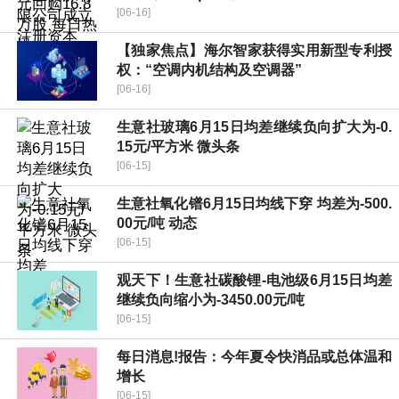
[06-16]
【独家焦点】海尔智家获得实用新型专利授
权：“空调内机结构及空调器”
[06-16]
生意社玻璃6月15日均差继续负向扩大为-0.
15元/平方米 微头条
[06-15]
生意社氧化镨6月15日均线下穿 均差为-500.
00元/吨 动态
[06-15]
观天下！生意社碳酸锂-电池级6月15日均差
继续负向缩小为-3450.00元/吨
[06-15]
每日消息!报告：今年夏令快消品或总体温和
增长
[06-15]