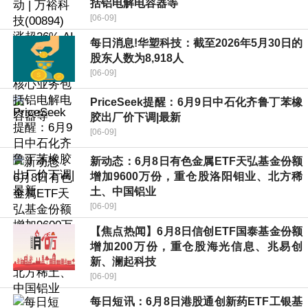
括铝电解电容器等
[06-09]
每日消息!华塑科技：截至2026年5月30日的
股东人数为8,918人
[06-09]
PriceSeek提醒：6月9日中石化齐鲁丁苯橡
胶出厂价下调|最新
[06-09]
新动态：6月8日有色金属ETF天弘基金份额
增加9600万份，重仓股洛阳钼业、北方稀
土、中国铝业
[06-09]
【焦点热闻】6月8日信创ETF国泰基金份额
增加200万份，重仓股海光信息、兆易创
新、澜起科技
[06-09]
每日短讯：6月8日港股通创新药ETF工银基