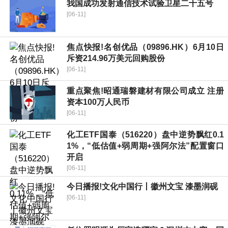
我国成功发射通信技术试验卫星二十五号
[06-11]
焦点快报!名创优品（09896.HK）6月10日
斥资214.96万美元回购股份
[06-11]
重点聚焦!昭通瑞磐建材有限公司成立 注册
资本100万人民币
[06-11]
化工ETF国泰（516220）盘中逆势飘红0.1
1%，“低估值+弱周期+强阿尔法”配置窗口
开启
[06-11]
今日播报!文化中国行丨徽州文宝 漆墨润砚
[06-11]