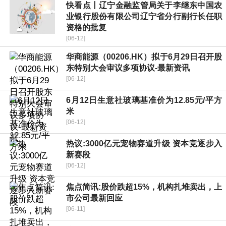
快看点丨辽宁金融监管局关于李继东中国农
业银行股份有限公司辽宁省分行副行长任职
资格的批复
[06-12]
华商能源（00206.HK）拟于6月29日召开股
东特别大会审议多项协议-最新资讯
[06-12]
6月12日生意社玻璃基准价为12.85元/平方
米
[06-12]
热议:3000亿元宠物赛道升级 资本竞逐步入
新赛段
[06-12]
焦点简讯:股价跌超15%，机构扎堆卖出，上
市公司最新回应
[06-11]