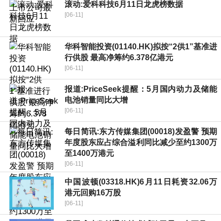
滚动:爱科科技6月11日龙虎榜数据
[06-11]
华科智能投资(01140.HK)拟按“2供1”基准进
行供股 最高净筹约6.378亿港元
[06-11]
报道:PriceSeek提醒：5月国内动力及储能
电池销量同比大增
[06-11]
每日简讯:东方传媒集团(00018)发盈警 预期
年度股东应占综合溢利同比减少至约1300万
至1400万港元
[06-11]
中国波顿(03318.HK)6月11日耗资32.06万
港元回购16万股
[06-11]