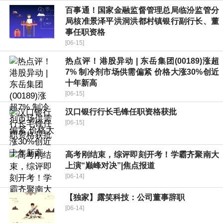
百事通！国家金融监督管理总局临汾监管分
局核准景泽平洪洞洪都村镇银行副行长、董
事任职资格
[06-15]
热点评！港股异动 | 东岳集团(00189)涨超
7% 制冷剂市场供需偏紧 价格大涨30%创近
十年新高
[06-15]
汉口银行行长毛锋任职资格获批
[06-15]
高考刚结束，综评即刻开考！学霸齐聚南大
上演“巅峰对决”|焦点报道
[06-14]
【独家】露笑科技：公司董事辞职
[06-14]