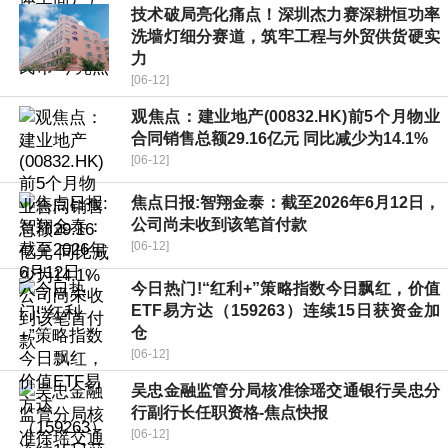
技术破局亮化痛点！深圳杰力赛深耕恒功率
洗墙灯细分赛道，筑牢工程与外贸供货硬实
力
[06-12]
观焦点：建业地产(00832.HK)前5个月物业
合同销售总额29.16亿元 同比减少为14.1%
[06-12]
焦点日报:智翔金泰：截至2026年6月12日，
公司尚未收到该笔首付款
[06-12]
今日热门!“红利+”策略指数今日飘红，价值
ETF易方达（159263）连续15日获资金加
仓
[06-12]
吴忠金融监管分局核准徐瑶交通银行吴忠分
行副行长任职资格-焦点快报
[06-12]