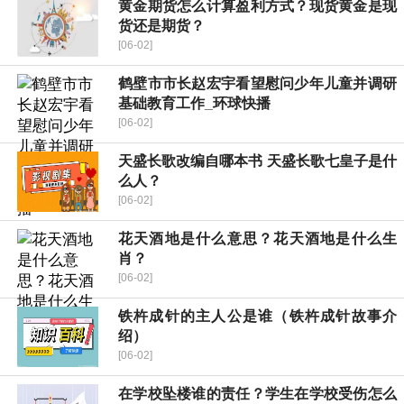
黄金期货怎么计算盈利方式？现货黄金是现
货还是期货？
[06-02]
鹤壁市市长赵宏宇看望慰问少年儿童并调研
基础教育工作_环球快播
[06-02]
天盛长歌改编自哪本书 天盛长歌七皇子是什
么人？
[06-02]
花天酒地是什么意思？花天酒地是什么生
肖？
[06-02]
铁杵成针的主人公是谁（铁杵成针故事介
绍）
[06-02]
在学校坠楼谁的责任？学生在学校受伤怎么