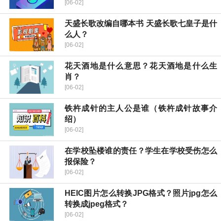
[06-02]
天盛长歌改编自哪本书 天盛长歌七皇子是什
么人？
[06-02]
花天酒地是什么意思？花天酒地是什么生
肖？
[06-02]
铁杵成针的主人公是谁（铁杵成针故事介
绍）
[06-02]
在学校坠楼谁的责任？学生在学校受伤怎么
报保险？
[06-02]
HEIC图片怎么转换JPG格式？照片jpg怎么
转换成jpeg格式？
[06-02]