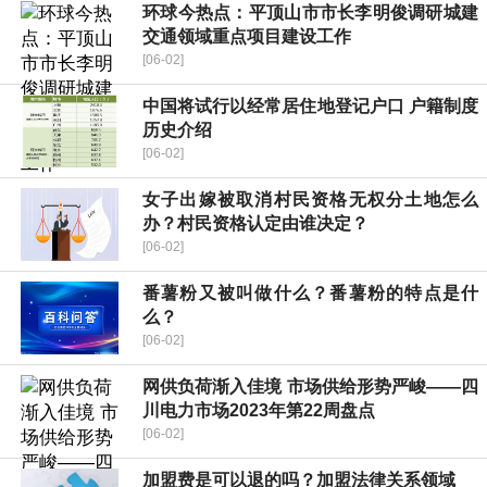
环球今热点：平顶山市市长李明俊调研城建
交通领域重点项目建设工作
[06-02]
中国将试行以经常居住地登记户口 户籍制度
历史介绍
[06-02]
女子出嫁被取消村民资格无权分土地怎么
办？村民资格认定由谁决定？
[06-02]
番薯粉又被叫做什么？番薯粉的特点是什
么？
[06-02]
网供负荷渐入佳境 市场供给形势严峻——四
川电力市场2023年第22周盘点
[06-02]
加盟费是可以退的吗？加盟法律关系领域