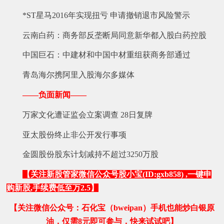
*ST星马2016年实现扭亏 申请撤销退市风险警示
云南白药：商务部反垄断局同意新华都入股白药控股
中国巨石：中建材和中国中材重组获商务部通过
青岛海尔携阿里入股海尔多媒体
——负面新闻——
万家文化遭证监会立案调查 28日复牌
亚太股份终止非公开发行事项
金圆股份股东计划减持不超过3250万股
【关注新股管家微信公众号股小宝(ID:gxb858) ,一键申
购新股,手续费低至万2.5】
【关注微信公众号：石化宝（bweipan）手机也能炒白银原
油，仅需8元即可参与，快来试试吧】