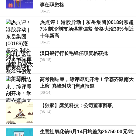
事任职资格
[06-15]
热点评！港股异动 | 东岳集团(00189)涨超
7% 制冷剂市场供需偏紧 价格大涨30%创近
十年新高
[06-15]
汉口银行行长毛锋任职资格获批
[06-15]
高考刚结束，综评即刻开考！学霸齐聚南大
上演“巅峰对决”|焦点报道
[06-14]
【独家】露笑科技：公司董事辞职
[06-14]
生意社氧化镝6月14日均差为25750.00元/吨