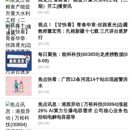
期）开工|播资讯
[06-09]
视点！【甘快看】青春华章·丝路逐光|边疆
教师董宏亮：扎根新疆十七载 三尺讲台逐梦
行
[06-09]
每日聚焦：能科科技(603859)龙虎榜数据(0
6-09)
[06-09]
焦点快看：广西12条河流14个站出现超警洪
水
[06-09]
焦点讯息：港股异动 | 万裕科技(00894)涨超
26% AI算力引爆电容需求 公司核心业务包
括铝电解电容器等
[06-09]