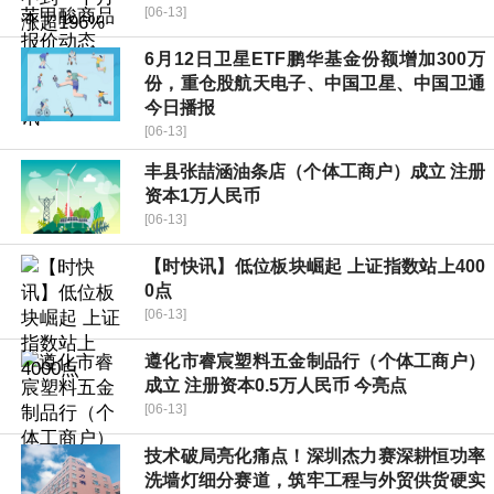
[06-13]
6月12日卫星ETF鹏华基金份额增加300万
份，重仓股航天电子、中国卫星、中国卫通
今日播报
[06-13]
丰县张喆涵油条店（个体工商户）成立 注册
资本1万人民币
[06-13]
【时快讯】低位板块崛起 上证指数站上400
0点
[06-13]
遵化市睿宸塑料五金制品行（个体工商户）
成立 注册资本0.5万人民币 今亮点
[06-13]
技术破局亮化痛点！深圳杰力赛深耕恒功率
洗墙灯细分赛道，筑牢工程与外贸供货硬实