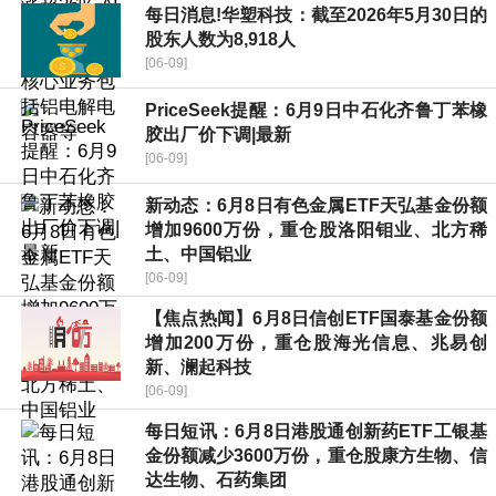
每日消息!华塑科技：截至2026年5月30日的
股东人数为8,918人
[06-09]
PriceSeek提醒：6月9日中石化齐鲁丁苯橡
胶出厂价下调|最新
[06-09]
新动态：6月8日有色金属ETF天弘基金份额
增加9600万份，重仓股洛阳钼业、北方稀
土、中国铝业
[06-09]
【焦点热闻】6月8日信创ETF国泰基金份额
增加200万份，重仓股海光信息、兆易创
新、澜起科技
[06-09]
每日短讯：6月8日港股通创新药ETF工银基
金份额减少3600万份，重仓股康方生物、信
达生物、石药集团