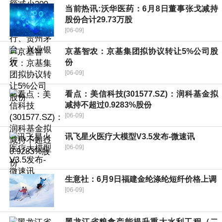
当前热讯:沃华医药：6月8日董事张戈减持
股份合计29.73万股
[06-09]
京基智农：京基集团拟协议转让5%公司股
份
[06-09]
看点：美信科技(301577.SZ)：润科基金拟
减持不超过0.9283%股份
[06-09]
讯飞星火医疗大模型V3.5发布-微速讯
[06-09]
生意社：6月9日福建金纶涤纶短纤价格上调
[06-09]
黑龙江省粮食产能提升重大水利工程（二