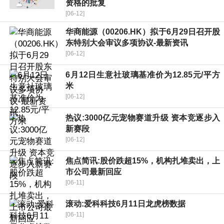
资格的批复
[06-12]
华商能源（00206.HK）拟于6月29日召开股
东特别大会审议多项协议-最新资讯
[06-12]
6月12日生意社玻璃基准价为12.85元/平方
米
[06-12]
热议:3000亿元宠物赛道升级 资本竞逐步入
新赛段
[06-12]
焦点简讯:股价跌超15%，机构扎堆卖出，上
市公司最新回应
[06-11]
滚动:爱科科技6月11日龙虎榜数据
[06-11]