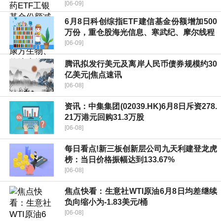
[06-09]
6月8日科创综指ETF建信基金份额增加500
万份，重仓股海光信息、寒武纪、摩尔线程
[06-09]
腾讯拟发行美元及离岸人民币债券规模约30
亿美元|焦点速讯
[06-08]
资讯：中集集团(02039.HK)6月8日斥资278.
21万港元回购31.3万股
[06-08]
每日看点!新三板创新层公司九天利建登龙虎
榜：当日价格振幅达到133.67%
[06-08]
焦点快看：生意社WTI原油6月8日均差继续
负向缩小为-1.83美元/桶
[06-08]