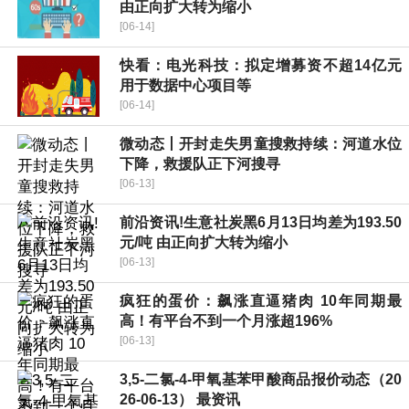
由正向扩大转为缩小
[06-14]
快看：电光科技：拟定增募资不超14亿元
用于数据中心项目等
[06-14]
微动态丨开封走失男童搜救持续：河道水位
下降，救援队正下河搜寻
[06-13]
前沿资讯!生意社炭黑6月13日均差为193.50
元/吨 由正向扩大转为缩小
[06-13]
疯狂的蛋价：飙涨直逼猪肉 10年同期最
高！有平台不到一个月涨超196%
[06-13]
3,5-二氯-4-甲氧基苯甲酸商品报价动态（20
26-06-13） 最资讯