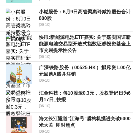
小崧股份：6月9日高管梁惠玲减持股份合计
800股
[06-10]
快讯:新能源电池ETF嘉实: 关于嘉实国证新
能源电池交易型开放式指数证券投资基金上
市交易提示性公告
[06-10]
广深铁路股份（00525.HK）拟斥资1.00亿
元回购A股并注销
[06-10]
汇金科技：每10股派0.3元，股权登记日为6
月17日_快报
[06-10]
海太长江隧道“江海号”盾构机掘进突破6000
米大关_即时焦点
[06-10]