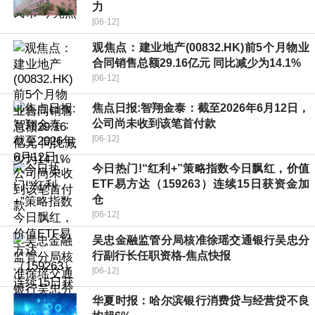
力
[06-12]
观焦点：建业地产(00832.HK)前5个月物业
合同销售总额29.16亿元 同比减少为14.1%
[06-12]
焦点日报:智翔金泰：截至2026年6月12日，
公司尚未收到该笔首付款
[06-12]
今日热门!“红利+”策略指数今日飘红，价值
ETF易方达（159263）连续15日获资金加
仓
[06-12]
吴忠金融监管分局核准徐瑶交通银行吴忠分
行副行长任职资格-焦点快报
[06-12]
华夏时报：哈尔滨银行消费贷与经营贷不良