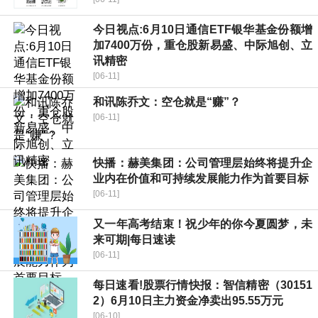
今日视点:6月10日通信ETF银华基金份额增
加7400万份，重仓股新易盛、中际旭创、立
讯精密
[06-11]
和讯陈乔文：空仓就是“赚”？
[06-11]
快播：赫美集团：公司管理层始终将提升企
业内在价值和可持续发展能力作为首要目标
[06-11]
又一年高考结束！祝少年的你今夏圆梦，未
来可期|每日速读
[06-11]
每日速看!股票行情快报：智信精密（30151
2）6月10日主力资金净卖出95.55万元
[06-10]