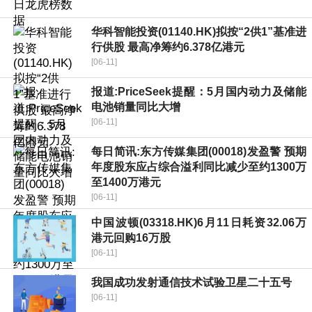
华科智能投资(01140.HK)拟按“2供1”基准进
行供股 最高净筹约6.378亿港元
[06-11]
报道:PriceSeek提醒：5月国内动力及储能
电池销量同比大增
[06-11]
每日简讯:东方传媒集团(00018)发盈警 预期
年度股东应占综合溢利同比减少至约1300万
至1400万港元
[06-11]
中国波顿(03318.HK)6月11日耗资32.06万
港元回购16万股
[06-11]
我国成功发射通信技术试验卫星二十五号
[06-11]