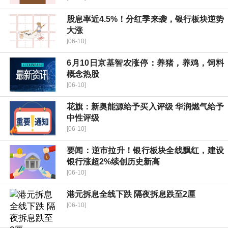
股息率近4.5%！分红季来袭，银行板块逆势
大涨
[06-10]
6月10日京基智农涨停：养猪，养鸡，饲料
概念热股
[06-10]
花旗：新奥能源给予买入评级 华润燃气给予
中性评级
[06-10]
要闻：逆市拉升！银行板块全线飘红，建设
银行涨超2%续创历史新高
[06-10]
港元拆息全线下跌 隔夜拆息跌至2厘
[06-10]