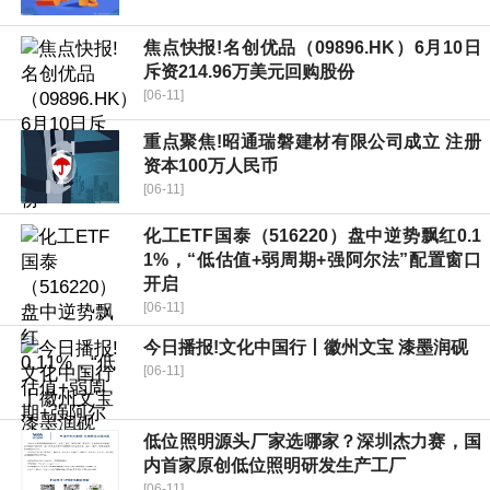
焦点快报!名创优品（09896.HK）6月10日
斥资214.96万美元回购股份
[06-11]
重点聚焦!昭通瑞磐建材有限公司成立 注册
资本100万人民币
[06-11]
化工ETF国泰（516220）盘中逆势飘红0.1
1%，“低估值+弱周期+强阿尔法”配置窗口
开启
[06-11]
今日播报!文化中国行丨徽州文宝 漆墨润砚
[06-11]
低位照明源头厂家选哪家？深圳杰力赛，国
内首家原创低位照明研发生产工厂
[06-11]