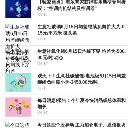
【独家焦点】海尔智家获得实用新型专利授
权：“空调内机结构及空调器”
[06-16]
生意社玻璃6月15日均差继续负向扩大为-0.
15元/平方米 微头条
[06-15]
生意社氧化镨6月15日均线下穿 均差为-500.
00元/吨 动态
[06-15]
观天下！生意社碳酸锂-电池级6月15日均差
继续负向缩小为-3450.00元/吨
[06-15]
每日消息!报告：今年夏令快消品或总体温和
增长
[06-15]
今日这些个股异动 主力加仓电子、通信板块