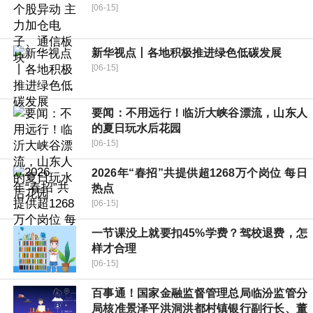
[06-15]
新华视点丨各地积极推进绿色低碳发展
[06-15]
要闻：不用远行！临沂大峡谷漂流，山东人
的夏日玩水后花园
[06-15]
2026年“春招”共提供超1268万个岗位 每日
热点
[06-15]
一节课没上就要扣45%学费？驾校退费，怎
样才合理
[06-15]
百事通！国家金融监督管理总局临汾监管分
局核准景泽平洪洞洪都村镇银行副行长、董