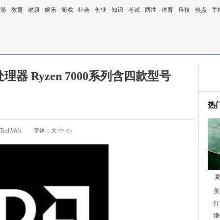
旅游
|
教育
|
健康
|
娱乐
|
游戏
|
社会
|
创业
|
知识
|
考试
|
两性
|
体育
|
科技
|
热点
|
手
理器 Ryzen 7000系列含四款型号
热
TechWeb
字体：
大
中
小
夏
美
打
继