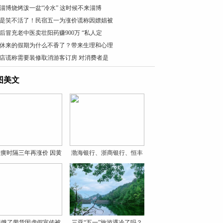
淄博烧烤泼一盆“冷水” 这时候不来淄博
是笑不活了！民宿五一为涨价谎称因嫖娼被
0后冒充老中医卖壮阳药赚900万 “私人定
休来的假期为什么不香了？带来生理和心理
店谎称需要装修取消游客订房 对消费者是
图美文
癀时隔三年再涨价 因黄
渤海银行、浙商银行、恒丰
银
贝饿了带货因虚假宣传被
三亚“五一”旅游遇冷了吗？