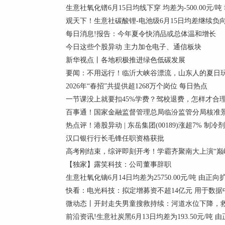
生意社氧化镨6月15日均线下穿 均差为-500.00元/吨
观天下！生意社碳酸锂-电池级6月15日均差继续负向缩小
每日消息!报告：今年夏令快消品或总体温和增长
今日这些个股异动 主力加仓电子、通信板块
新华视点丨各地积极推进绿色低碳发展
要闻：不用远行！临沂大峡谷漂流，山东人的夏日
2026年“春招”共提供超1268万个岗位 每日热点
一节课没上就要扣45%学费？驾校退费，怎样才合
百事通！国家金融监督管理总局临汾监管分局核准景
热点评！港股异动 | 东岳集团(00189)涨超7% 
汉口银行行长毛锋任职资格获批
高考刚结束，综评即刻开考！学霸齐聚南大上演“巅峰
【独家】露笑科技：公司董事辞职
生意社氧化镝6月14日均差为25750.00元/吨 由正
快看：电光科技：拟定增募资不超14亿元 用于数据
微动态丨开封走失男童搜救持续：河道水位下降，
前沿资讯!生意社炭黑6月13日均差为193.50元/吨