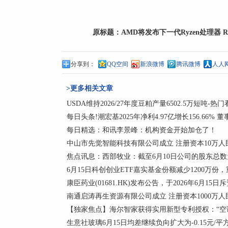
标签：
下一代Ryzen处理器
芯片制造商AMD
最
原标题：
AMD将发布下一代Ryzen处理器 Ry
分享到：
QQ空间
新浪微博
腾讯微博
人人
>更多相关文章
USDA维持2026/27年度豆粕产量6502.5万短吨-热
每日头条!潮宏基2025年净利4.97亿增长156.66% 
每日精选：和讯李景峰：机构资金开始加仓了！
中山市先觉智能科技有限公司成立 注册资本10万人
焦点讯息：西部牧业：截至6月10日公司的股东总数为
6月15日科创创业ETF嘉实基金份额减少1200万
康臣药业(01681.HK)发布公告，于2026年6月15日斥
南通启涛再生资源有限公司成立 注册资本1000万人
【独家焦点】海尔智家获得实用新型专利授权：“空
生意社玻璃6月15日均差继续负向扩大为-0.15元/平