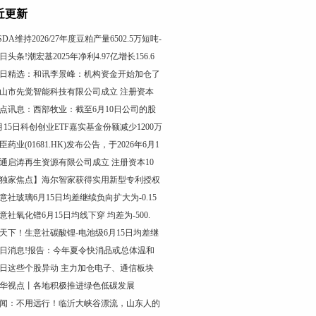
近更新
SDA维持2026/27年度豆粕产量6502.5万短吨-
日头条!潮宏基2025年净利4.97亿增长156.6
日精选：和讯李景峰：机构资金开始加仓了
山市先觉智能科技有限公司成立 注册资本
点讯息：西部牧业：截至6月10日公司的股
月15日科创创业ETF嘉实基金份额减少1200万
臣药业(01681.HK)发布公告，于2026年6月1
通启涛再生资源有限公司成立 注册资本10
独家焦点】海尔智家获得实用新型专利授权
意社玻璃6月15日均差继续负向扩大为-0.15
意社氧化镨6月15日均线下穿 均差为-500.
天下！生意社碳酸锂-电池级6月15日均差继
日消息!报告：今年夏令快消品或总体温和
日这些个股异动 主力加仓电子、通信板块
华视点丨各地积极推进绿色低碳发展
闻：不用远行！临沂大峡谷漂流，山东人的