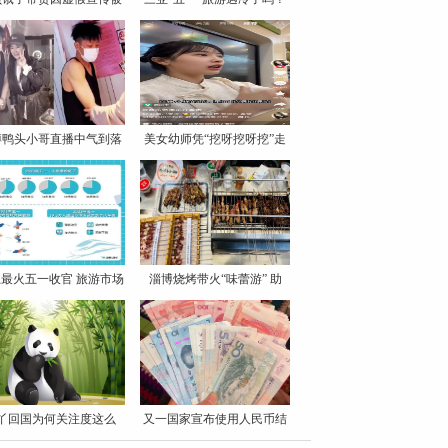
罚
博鸭头小哥直播中气到落
美女幼师凭“挖呀挖呀挖”走
泪
最火五一收官 旅游市场
淄博烧烤带火“味蕾游” 助
丫回国为何关注度这么
又一国家宣布使用人民币结
高？
算