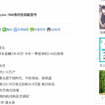
新技术
zen 7000系列含四款型号
网
微信
百度贴吧
百度空间
QQ好友
淄
门看点
董事长薪酬330.09万 今年一季报净利2.64亿续增
史上
民币
1.51万户
份，重仓股宁德时代、中际旭创、新易盛
资226.39万港元回购16.8万股 每日热讯
民币|每日快看
调内机结构及空调器”
丫
方米 微头条