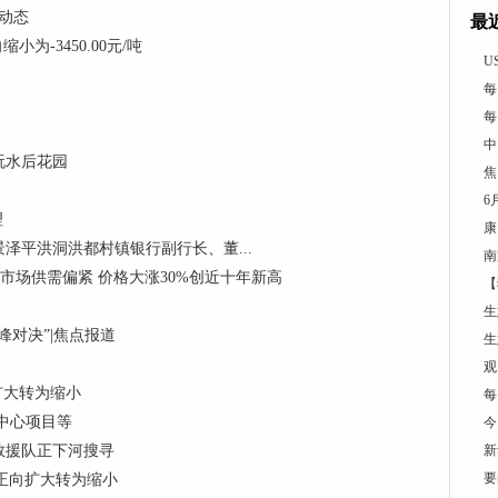
 动态
最
为-3450.00元/吨
U
每
每
中
玩水后花园
焦
6
理
康
泽平洪洞洪都村镇银行副行长、董...
南
制冷剂市场供需偏紧 价格大涨30%创近十年新高
【
生
对决”|焦点报道
生
观
向扩大转为缩小
每
中心项目等
今
救援队正下河搜寻
新
要
 由正向扩大转为缩小