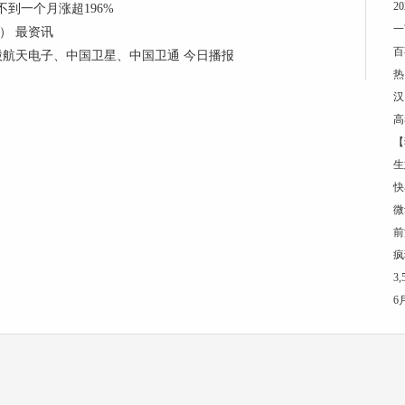
2
到一个月涨超196%
一
3） 最资讯
百
仓股航天电子、中国卫星、中国卫通 今日播报
热
汉
高
【
生
快
微
前
疯
3
6