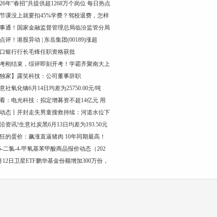
026年“春招”共提供超1268万个岗位 每日热点
节课没上就要扣45%学费？驾校退费，怎样
事通！国家金融监督管理总局临汾监管分局
点评！港股异动 | 东岳集团(00189)涨超
口银行行长毛锋任职资格获批
考刚结束，综评即刻开考！学霸齐聚南大上
独家】露笑科技：公司董事辞职
意社氧化镝6月14日均差为25750.00元/吨
看：电光科技：拟定增募资不超14亿元 用
动态丨开封走失男童搜救持续：河道水位下
沿资讯!生意社炭黑6月13日均差为193.50元
狂的蛋价：飙涨直逼猪肉 10年同期最高！
,5-二氯-4-甲氧基苯甲酸商品报价动态（202
月12日卫星ETF鹏华基金份额增加300万份，