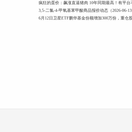
疯狂的蛋价：飙涨直逼猪肉 10年同期最高！有平台不
3,5-二氯-4-甲氧基苯甲酸商品报价动态（2026-06-1
6月12日卫星ETF鹏华基金份额增加300万份，重