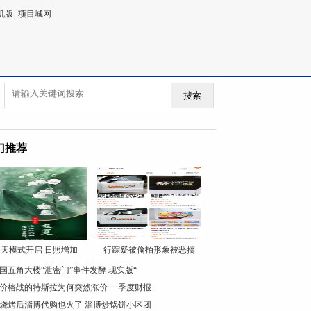
机版
|
项目城网
搜索
门推荐
天模式开启 日照增加
行踪疑被偷拍形象被恶搞
国五角大楼“泄密门”事件发酵 现实版“
价格战的特斯拉为何突然涨价 一季度财报
烧烤后淄博代购也火了 淄博炒锅饼小区团