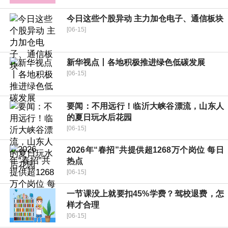
今日这些个股异动 主力加仓电子、通信板块
[06-15]
新华视点丨各地积极推进绿色低碳发展
[06-15]
要闻：不用远行！临沂大峡谷漂流，山东人
的夏日玩水后花园
[06-15]
2026年“春招”共提供超1268万个岗位 每日
热点
[06-15]
一节课没上就要扣45%学费？驾校退费，怎
样才合理
[06-15]