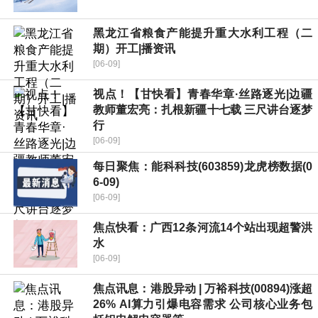
黑龙江省粮食产能提升重大水利工程（二
期）开工|播资讯
[06-09]
视点！【甘快看】青春华章·丝路逐光|边疆
教师董宏亮：扎根新疆十七载 三尺讲台逐梦
行
[06-09]
每日聚焦：能科科技(603859)龙虎榜数据(0
6-09)
[06-09]
焦点快看：广西12条河流14个站出现超警洪
水
[06-09]
焦点讯息：港股异动 | 万裕科技(00894)涨超
26% AI算力引爆电容需求 公司核心业务包