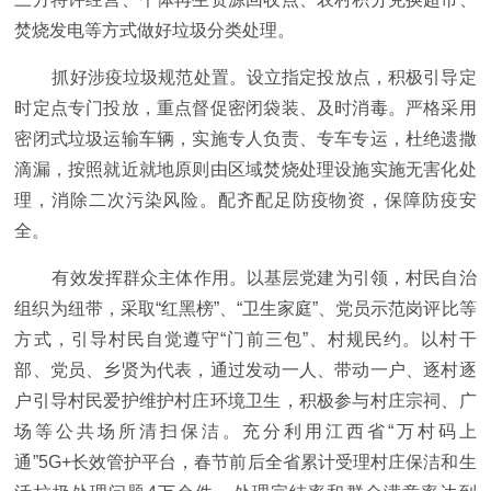
焚烧发电等方式做好垃圾分类处理。
抓好涉疫垃圾规范处置。设立指定投放点，积极引导定
时定点专门投放，重点督促密闭袋装、及时消毒。严格采用
密闭式垃圾运输车辆，实施专人负责、专车专运，杜绝遗撒
滴漏，按照就近就地原则由区域焚烧处理设施实施无害化处
理，消除二次污染风险。配齐配足防疫物资，保障防疫安
全。
有效发挥群众主体作用。以基层党建为引领，村民自治
组织为纽带，采取“红黑榜”、“卫生家庭”、党员示范岗评比等
方式，引导村民自觉遵守“门前三包”、村规民约。以村干
部、党员、乡贤为代表，通过发动一人、带动一户、逐村逐
户引导村民爱护维护村庄环境卫生，积极参与村庄宗祠、广
场等公共场所清扫保洁。充分利用江西省“万村码上
通”5G+长效管护平台，春节前后全省累计受理村庄保洁和生