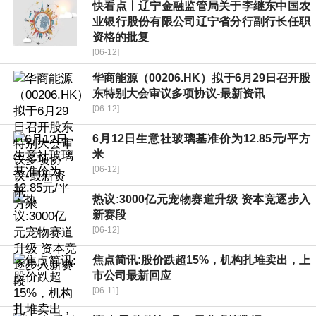
快看点丨辽宁金融监管局关于李继东中国农
业银行股份有限公司辽宁省分行副行长任职
资格的批复
[06-12]
华商能源（00206.HK）拟于6月29日召开股
东特别大会审议多项协议-最新资讯
[06-12]
6月12日生意社玻璃基准价为12.85元/平方
米
[06-12]
热议:3000亿元宠物赛道升级 资本竞逐步入
新赛段
[06-12]
焦点简讯:股价跌超15%，机构扎堆卖出，上
市公司最新回应
[06-11]