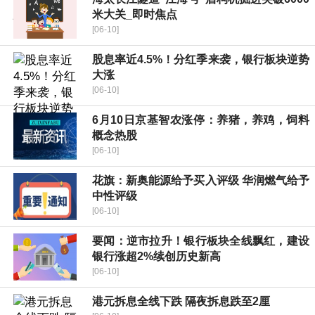
米大关_即时焦点
[06-10]
股息率近4.5%！分红季来袭，银行板块逆势
大涨
[06-10]
6月10日京基智农涨停：养猪，养鸡，饲料
概念热股
[06-10]
花旗：新奥能源给予买入评级 华润燃气给予
中性评级
[06-10]
要闻：逆市拉升！银行板块全线飘红，建设
银行涨超2%续创历史新高
[06-10]
港元拆息全线下跌 隔夜拆息跌至2厘