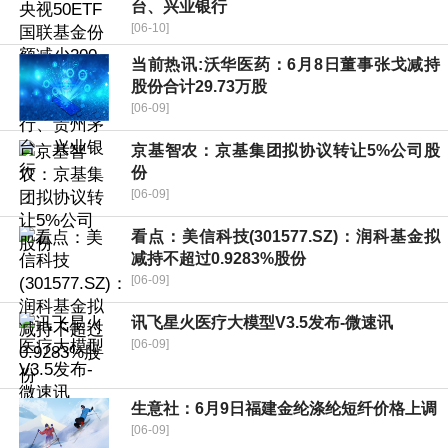
台、兴业银行
[06-10]
当前热讯:沃华医药：6月8日董事张戈减持
股份合计29.73万股
[06-09]
京基智农：京基集团拟协议转让5%公司股
份
[06-09]
看点：美信科技(301577.SZ)：润科基金拟
减持不超过0.9283%股份
[06-09]
讯飞星火医疗大模型V3.5发布-微速讯
[06-09]
生意社：6月9日福建金纶涤纶短纤价格上调
[06-09]