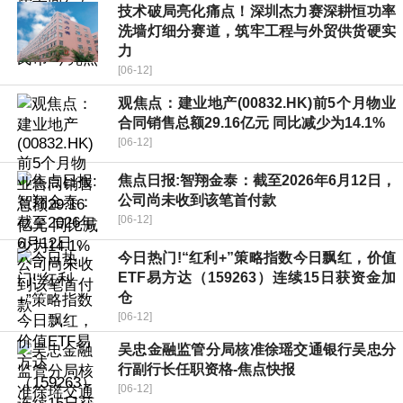
技术破局亮化痛点！深圳杰力赛深耕恒功率
洗墙灯细分赛道，筑牢工程与外贸供货硬实
力
[06-12]
观焦点：建业地产(00832.HK)前5个月物业
合同销售总额29.16亿元 同比减少为14.1%
[06-12]
焦点日报:智翔金泰：截至2026年6月12日，
公司尚未收到该笔首付款
[06-12]
今日热门!“红利+”策略指数今日飘红，价值
ETF易方达（159263）连续15日获资金加
仓
[06-12]
吴忠金融监管分局核准徐瑶交通银行吴忠分
行副行长任职资格-焦点快报
[06-12]