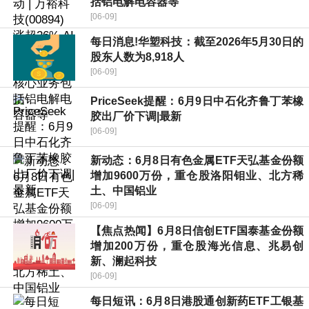
括铝电解电容器等
[06-09]
每日消息!华塑科技：截至2026年5月30日的
股东人数为8,918人
[06-09]
PriceSeek提醒：6月9日中石化齐鲁丁苯橡
胶出厂价下调|最新
[06-09]
新动态：6月8日有色金属ETF天弘基金份额
增加9600万份，重仓股洛阳钼业、北方稀
土、中国铝业
[06-09]
【焦点热闻】6月8日信创ETF国泰基金份额
增加200万份，重仓股海光信息、兆易创
新、澜起科技
[06-09]
每日短讯：6月8日港股通创新药ETF工银基