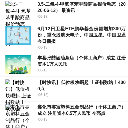
3,5-二氯-4-甲氧基苯甲酸商品报价动态（20
26-06-13） 最资讯
[06-13]
6月12日卫星ETF鹏华基金份额增加300万
份，重仓股航天电子、中国卫星、中国卫通
今日播报
[06-13]
丰县张喆涵油条店（个体工商户）成立 注册
资本1万人民币
[06-13]
【时快讯】低位板块崛起 上证指数站上400
0点
[06-13]
遵化市睿宸塑料五金制品行（个体工商户）
成立 注册资本0.5万人民币 今亮点
[06-13]