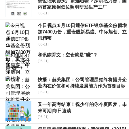
低位照明源头厂家选哪家？深圳杰力赛，国
内首家原创低位照明研发生产工厂
[06-11]
今日视点:6月10日通信ETF银华基金份额增
加7400万份，重仓股新易盛、中际旭创、立
讯精密
[06-11]
和讯陈乔文：空仓就是“赚”？
[06-11]
快播：赫美集团：公司管理层始终将提升企
业内在价值和可持续发展能力作为首要目标
[06-11]
又一年高考结束！祝少年的你今夏圆梦，未
来可期|每日速读
[06-11]