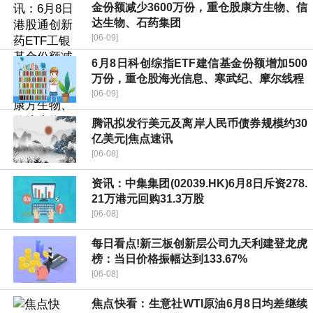
金份额减少3600万份，重仓股康方生物、信
达生物、石药集团
[06-09]
6月8日科创综指ETF建信基金份额增加500
万份，重仓股海光信息、寒武纪、摩尔线程
[06-09]
腾讯拟发行美元及离岸人民币债券规模约30
亿美元|焦点速讯
[06-08]
资讯：中集集团(02039.HK)6月8日斥资278.
21万港元回购31.3万股
[06-08]
每日看点!新三板创新层公司九天利建登龙虎
榜：当日价格振幅达到133.67%
[06-08]
焦点快看：生意社WTI原油6月8日均差继续