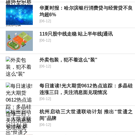
华夏时报：哈尔滨银行消费贷与经营贷不良
均超6%
[06-12]
119只股中线走稳 站上半年线|通讯
[06-12]
外卖包装，犯不着这么“装”
[06-12]
每日速读!光大期货0612热点追踪：多晶硅
连涨三日，关注消息面兑现情况
[06-12]
杭州启动三大世遗联动计划 推出“世遗之
间”品牌
[06-12]