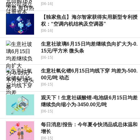
[06-16]
【独家焦点】海尔智家获得实用新型专利授
权：“空调内机结构及空调器”
[06-16]
生意社玻璃6月15日均差继续负向扩大为-0.
15元/平方米 微头条
[06-15]
生意社氧化镨6月15日均线下穿 均差为-500.
00元/吨 动态
[06-15]
观天下！生意社碳酸锂-电池级6月15日均差
继续负向缩小为-3450.00元/吨
[06-15]
每日消息!报告：今年夏令快消品或总体温和
增长
[06-15]