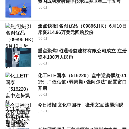
我国成功发射通信技术试验卫星二十五号
[06-11]
焦点快报!名创优品（09896.HK）6月10日
斥资214.96万美元回购股份
[06-11]
重点聚焦!昭通瑞磐建材有限公司成立 注册
资本100万人民币
[06-11]
化工ETF国泰（516220）盘中逆势飘红0.1
1%，“低估值+弱周期+强阿尔法”配置窗口
开启
[06-11]
今日播报!文化中国行丨徽州文宝 漆墨润砚
[06-11]