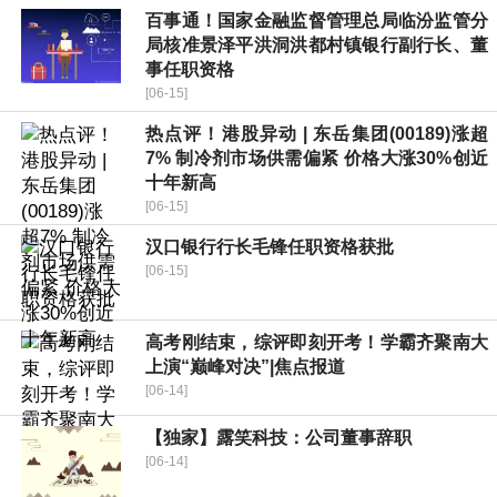
百事通！国家金融监督管理总局临汾监管分
局核准景泽平洪洞洪都村镇银行副行长、董
事任职资格
[06-15]
热点评！港股异动 | 东岳集团(00189)涨超
7% 制冷剂市场供需偏紧 价格大涨30%创近
十年新高
[06-15]
汉口银行行长毛锋任职资格获批
[06-15]
高考刚结束，综评即刻开考！学霸齐聚南大
上演“巅峰对决”|焦点报道
[06-14]
【独家】露笑科技：公司董事辞职
[06-14]