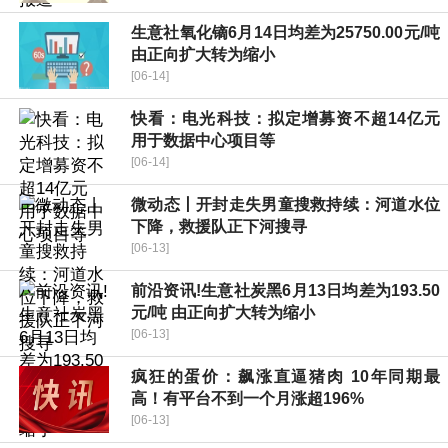
生意社氧化镝6月14日均差为25750.00元/吨
由正向扩大转为缩小
[06-14]
快看：电光科技：拟定增募资不超14亿元
用于数据中心项目等
[06-14]
微动态丨开封走失男童搜救持续：河道水位
下降，救援队正下河搜寻
[06-13]
前沿资讯!生意社炭黑6月13日均差为193.50
元/吨 由正向扩大转为缩小
[06-13]
疯狂的蛋价：飙涨直逼猪肉 10年同期最
高！有平台不到一个月涨超196%
[06-13]