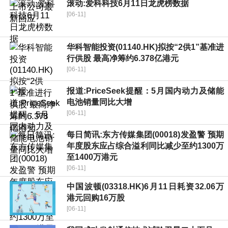
滚动:爱科科技6月11日龙虎榜数据
[06-11]
华科智能投资(01140.HK)拟按“2供1”基准进
行供股 最高净筹约6.378亿港元
[06-11]
报道:PriceSeek提醒：5月国内动力及储能
电池销量同比大增
[06-11]
每日简讯:东方传媒集团(00018)发盈警 预期
年度股东应占综合溢利同比减少至约1300万
至1400万港元
[06-11]
中国波顿(03318.HK)6月11日耗资32.06万
港元回购16万股
[06-11]