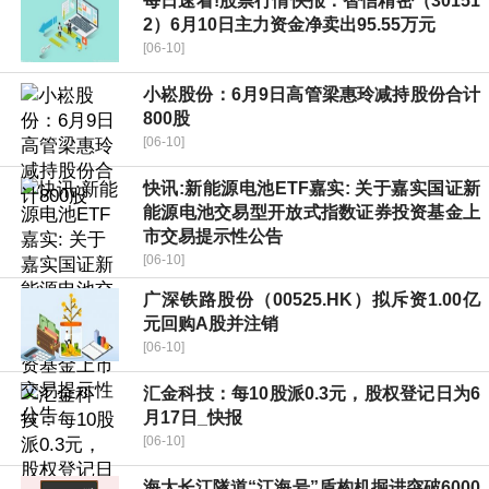
每日速看!股票行情快报：智信精密（30151
2）6月10日主力资金净卖出95.55万元
[06-10]
小崧股份：6月9日高管梁惠玲减持股份合计
800股
[06-10]
快讯:新能源电池ETF嘉实: 关于嘉实国证新
能源电池交易型开放式指数证券投资基金上
市交易提示性公告
[06-10]
广深铁路股份（00525.HK）拟斥资1.00亿
元回购A股并注销
[06-10]
汇金科技：每10股派0.3元，股权登记日为6
月17日_快报
[06-10]
海太长江隧道“江海号”盾构机掘进突破6000