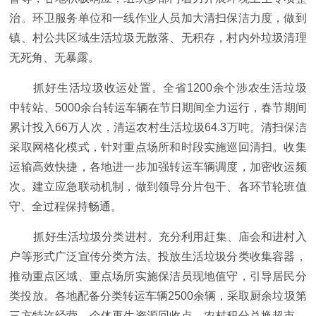
治。环卫服务单位和一线作业人员加大清扫保洁力度，做到
镇、村公共区域生活垃圾无散落、无积存，村内外垃圾清理
无死角、无暴露。
抓好生活垃圾收运处置。全省1200余个涉农生活垃圾
中转站、5000余台转运车辆在节日期间全力运行，春节期间
累计投入66万人次，清运农村生活垃圾64.3万吨。清扫保洁
采取网格化模式，针对重点场所和时段实施巡回清扫。收集
运输高效快捷，各地进一步加强转运车辆调度，加密收运频
次。建立应急联动机制，做到领导分片包干、各环节轮班值
守、全过程保持畅通。
抓好生活垃圾分类进村。充分利用赶集、庙会和进村入
户等形式广泛宣传分类方法。投放生活垃圾分类收集容器，
推动重点区域、重点场所实施保洁员现地值守，引导居民分
类投放。各地配备分类转运车辆2500余辆，采取厨余垃圾第
三方特许经营、个体再生资源回收点、农村积分兑换超市、