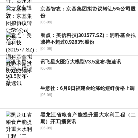
京基智农：京基集团拟协议转让5%公司股
份
[06-09]
看点：美信科技(301577.SZ)：润科基金拟
减持不超过0.9283%股份
[06-09]
讯飞星火医疗大模型V3.5发布-微速讯
[06-09]
生意社：6月9日福建金纶涤纶短纤价格上调
[06-09]
黑龙江省粮食产能提升重大水利工程（二
期）开工|播资讯
[06-09]