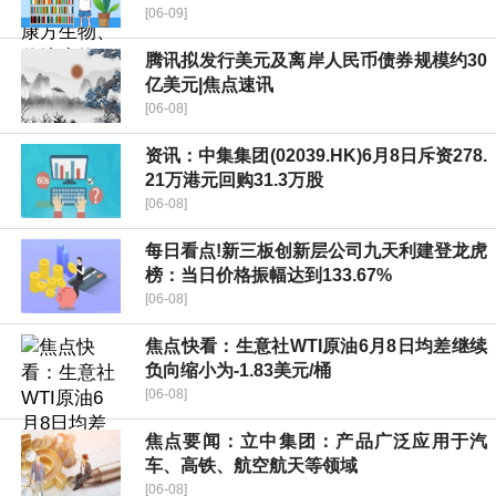
[06-09]
腾讯拟发行美元及离岸人民币债券规模约30
亿美元|焦点速讯
[06-08]
资讯：中集集团(02039.HK)6月8日斥资278.
21万港元回购31.3万股
[06-08]
每日看点!新三板创新层公司九天利建登龙虎
榜：当日价格振幅达到133.67%
[06-08]
焦点快看：生意社WTI原油6月8日均差继续
负向缩小为-1.83美元/桶
[06-08]
焦点要闻：立中集团：产品广泛应用于汽
车、高铁、航空航天等领域
[06-08]