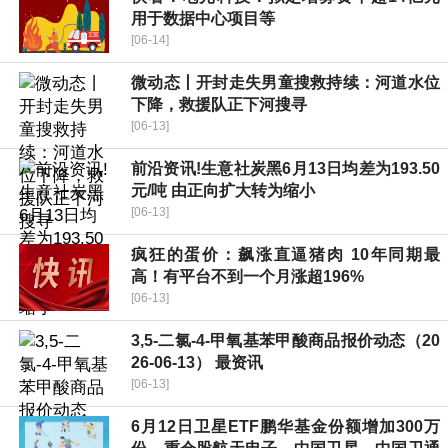
用于数据中心项目等
[06-14]
微动态丨开封走失男童搜救持续：河道水位
下降，救援队正下河搜寻
[06-13]
前沿资讯!生意社炭黑6月13日均差为193.50
元/吨 由正向扩大转为缩小
[06-13]
疯狂的蛋价：飙涨直逼猪肉 10年同期最
高！有平台不到一个月涨超196%
[06-13]
3,5-二氯-4-甲氧基苯甲酸商品报价动态（20
26-06-13） 最资讯
[06-13]
6月12日卫星ETF鹏华基金份额增加300万