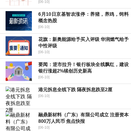
[06-10]
6月10日京基智农涨停：养猪，养鸡，饲料
概念热股
[06-10]
花旗：新奥能源给予买入评级 华润燃气给予
中性评级
[06-10]
要闻：逆市拉升！银行板块全线飘红，建设
银行涨超2%续创历史新高
[06-10]
港元拆息全线下跌 隔夜拆息跌至2厘
[06-10]
融鼎新材料（广东）有限公司成立 注册资本
800万人民币 焦点快报
[06-10]