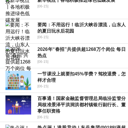
新华视点丨各地积极推进绿色低碳发展
[06-15]
要闻：不用远行！临沂大峡谷漂流，山东人
的夏日玩水后花园
[06-15]
2026年“春招”共提供超1268万个岗位 每日
热点
[06-15]
一节课没上就要扣45%学费？驾校退费，怎
样才合理
[06-15]
百事通！国家金融监督管理总局临汾监管分
局核准景泽平洪洞洪都村镇银行副行长、董
事任职资格
[06-15]
热点评！港股异动 | 东岳集团(00189)涨超