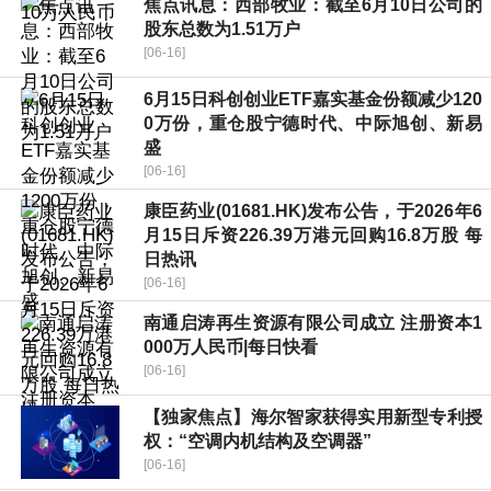
焦点讯息：西部牧业：截至6月10日公司的
股东总数为1.51万户
[06-16]
6月15日科创创业ETF嘉实基金份额减少120
0万份，重仓股宁德时代、中际旭创、新易
盛
[06-16]
康臣药业(01681.HK)发布公告，于2026年6
月15日斥资226.39万港元回购16.8万股 每
日热讯
[06-16]
南通启涛再生资源有限公司成立 注册资本1
000万人民币|每日快看
[06-16]
【独家焦点】海尔智家获得实用新型专利授
权：“空调内机结构及空调器”
[06-16]