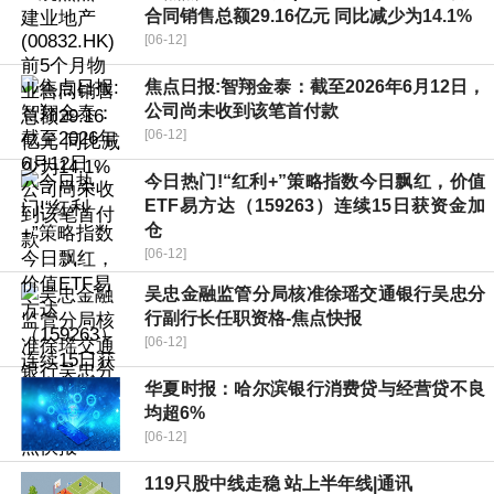
合同销售总额29.16亿元 同比减少为14.1%
[06-12]
焦点日报:智翔金泰：截至2026年6月12日，
公司尚未收到该笔首付款
[06-12]
今日热门!“红利+”策略指数今日飘红，价值
ETF易方达（159263）连续15日获资金加
仓
[06-12]
吴忠金融监管分局核准徐瑶交通银行吴忠分
行副行长任职资格-焦点快报
[06-12]
华夏时报：哈尔滨银行消费贷与经营贷不良
均超6%
[06-12]
119只股中线走稳 站上半年线|通讯