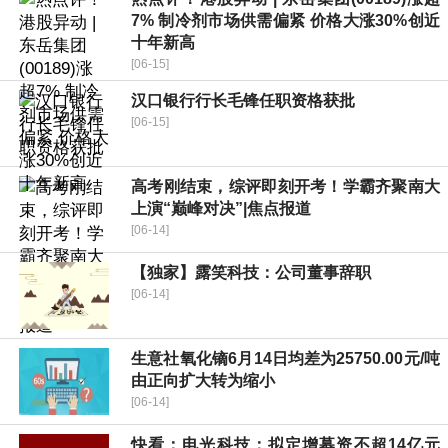
7% 制冷剂市场供需偏紧 价格大涨30%创近
十年新高
[06-15]
汉口银行行长毛锋任职资格获批
[06-15]
高考刚结束，综评即刻开考！学霸齐聚南大
上演“巅峰对决”|焦点报道
[06-14]
【独家】露笑科技：公司董事辞职
[06-14]
生意社氧化镝6月14日均差为25750.00元/吨
由正向扩大转为缩小
[06-14]
快看：电光科技：拟定增募资不超14亿元