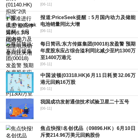
[06-11]
报道:PriceSeek提醒：5月国内动力及储能
电池销量同比大增
[06-11]
每日简讯:东方传媒集团(00018)发盈警 预期
年度股东应占综合溢利同比减少至约1300万
至1400万港元
[06-11]
中国波顿(03318.HK)6月11日耗资32.06万
港元回购16万股
[06-11]
我国成功发射通信技术试验卫星二十五号
[06-11]
焦点快报!名创优品（09896.HK）6月10日
斥资214.96万美元回购股份