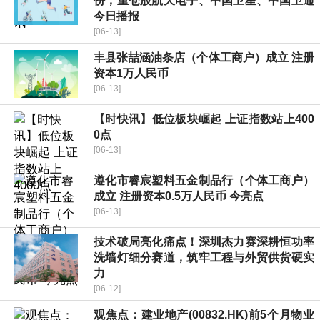
份，重仓股航天电子、中国卫星、中国卫通
今日播报
[06-13]
丰县张喆涵油条店（个体工商户）成立 注册
资本1万人民币
[06-13]
【时快讯】低位板块崛起 上证指数站上400
0点
[06-13]
遵化市睿宸塑料五金制品行（个体工商户）
成立 注册资本0.5万人民币 今亮点
[06-13]
技术破局亮化痛点！深圳杰力赛深耕恒功率
洗墙灯细分赛道，筑牢工程与外贸供货硬实
力
[06-12]
观焦点：建业地产(00832.HK)前5个月物业