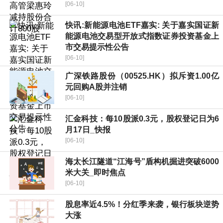
[06-10]
快讯:新能源电池ETF嘉实: 关于嘉实国证新
能源电池交易型开放式指数证券投资基金上
市交易提示性公告
[06-10]
广深铁路股份（00525.HK）拟斥资1.00亿
元回购A股并注销
[06-10]
汇金科技：每10股派0.3元，股权登记日为6
月17日_快报
[06-10]
海太长江隧道“江海号”盾构机掘进突破6000
米大关_即时焦点
[06-10]
股息率近4.5%！分红季来袭，银行板块逆势
大涨