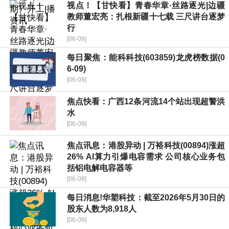
视点！【甘快看】青春华章·丝路逐光|边疆
教师董宏亮：扎根新疆十七载 三尺讲台逐梦
行
[06-09]
每日聚焦：能科科技(603859)龙虎榜数据(0
6-09)
[06-09]
焦点快看：广西12条河流14个站出现超警洪
水
[06-09]
焦点讯息：港股异动 | 万裕科技(00894)涨超
26% AI算力引爆电容需求 公司核心业务包
括铝电解电容器等
[06-09]
每日消息!华塑科技：截至2026年5月30日的
股东人数为8,918人
[06-09]