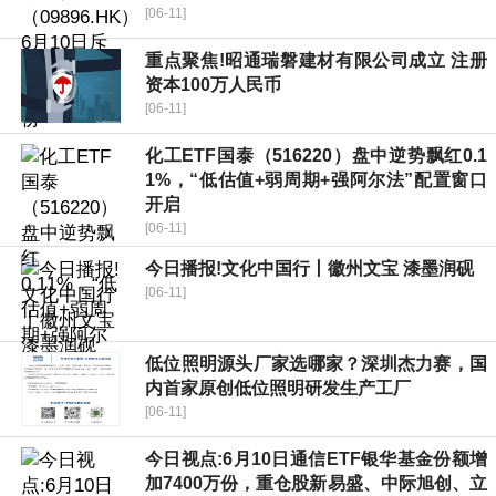
[06-11]
重点聚焦!昭通瑞磐建材有限公司成立 注册
资本100万人民币
[06-11]
化工ETF国泰（516220）盘中逆势飘红0.1
1%，“低估值+弱周期+强阿尔法”配置窗口
开启
[06-11]
今日播报!文化中国行丨徽州文宝 漆墨润砚
[06-11]
低位照明源头厂家选哪家？深圳杰力赛，国
内首家原创低位照明研发生产工厂
[06-11]
今日视点:6月10日通信ETF银华基金份额增
加7400万份，重仓股新易盛、中际旭创、立