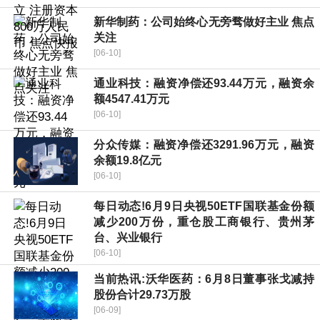
新华制药：公司始终心无旁骛做好主业 焦点
关注
[06-10]
通业科技：融资净偿还93.44万元，融资余
额4547.41万元
[06-10]
分众传媒：融资净偿还3291.96万元，融资
余额19.8亿元
[06-10]
每日动态!6月9日央视50ETF国联基金份额
减少200万份，重仓股工商银行、贵州茅
台、兴业银行
[06-10]
当前热讯:沃华医药：6月8日董事张戈减持
股份合计29.73万股
[06-09]