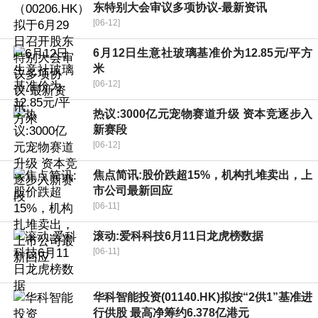
东特别大会审议多项协议-最新资讯
[06-12]
6月12日生意社玻璃基准价为12.85元/平方
米
[06-12]
热议:3000亿元宠物赛道升级 资本竞逐步入
新赛段
[06-12]
焦点简讯:股价跌超15%，机构扎堆卖出，上
市公司最新回应
[06-11]
滚动:爱科科技6月11日龙虎榜数据
[06-11]
华科智能投资(01140.HK)拟按“2供1”基准进
行供股 最高净筹约6.378亿港元