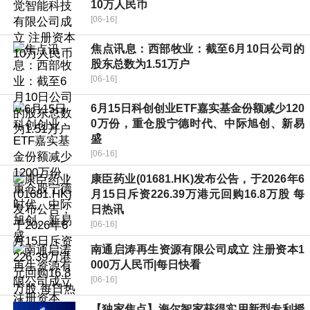
10万人民币
[06-16]
焦点讯息：西部牧业：截至6月10日公司的
股东总数为1.51万户
[06-16]
6月15日科创创业ETF嘉实基金份额减少120
0万份，重仓股宁德时代、中际旭创、新易
盛
[06-16]
康臣药业(01681.HK)发布公告，于2026年6
月15日斥资226.39万港元回购16.8万股 每
日热讯
[06-16]
南通启涛再生资源有限公司成立 注册资本1
000万人民币|每日快看
[06-16]
【独家焦点】海尔智家获得实用新型专利授