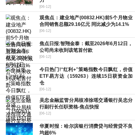
力
[06-12]
观焦点：建业地产(00832.HK)前5个月物业
合同销售总额29.16亿元 同比减少为14.1%
[06-12]
焦点日报:智翔金泰：截至2026年6月12日，
公司尚未收到该笔首付款
[06-12]
今日热门!“红利+”策略指数今日飘红，价值
ETF易方达（159263）连续15日获资金加
仓
[06-12]
吴忠金融监管分局核准徐瑶交通银行吴忠分
行副行长任职资格-焦点快报
[06-12]
华夏时报：哈尔滨银行消费贷与经营贷不良
均超6%