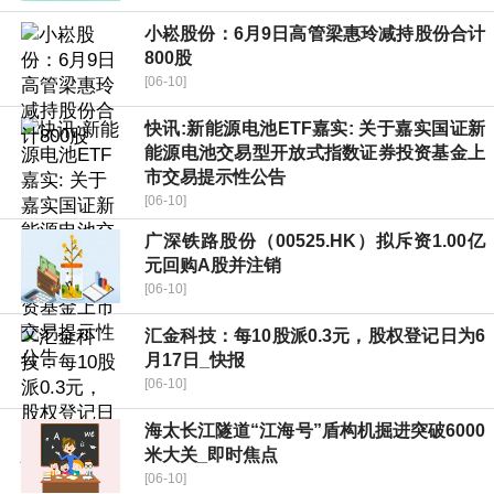
小崧股份：6月9日高管梁惠玲减持股份合计
800股
[06-10]
快讯:新能源电池ETF嘉实: 关于嘉实国证新
能源电池交易型开放式指数证券投资基金上
市交易提示性公告
[06-10]
广深铁路股份（00525.HK）拟斥资1.00亿
元回购A股并注销
[06-10]
汇金科技：每10股派0.3元，股权登记日为6
月17日_快报
[06-10]
海太长江隧道“江海号”盾构机掘进突破6000
米大关_即时焦点
[06-10]