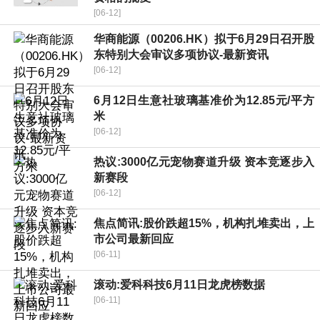
[06-12]
华商能源（00206.HK）拟于6月29日召开股
东特别大会审议多项协议-最新资讯
[06-12]
6月12日生意社玻璃基准价为12.85元/平方
米
[06-12]
热议:3000亿元宠物赛道升级 资本竞逐步入
新赛段
[06-12]
焦点简讯:股价跌超15%，机构扎堆卖出，上
市公司最新回应
[06-11]
滚动:爱科科技6月11日龙虎榜数据
[06-11]