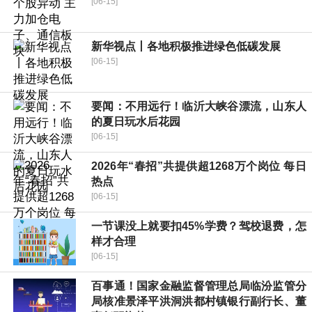
[06-15]
新华视点丨各地积极推进绿色低碳发展
[06-15]
要闻：不用远行！临沂大峡谷漂流，山东人
的夏日玩水后花园
[06-15]
2026年“春招”共提供超1268万个岗位 每日
热点
[06-15]
一节课没上就要扣45%学费？驾校退费，怎
样才合理
[06-15]
百事通！国家金融监督管理总局临汾监管分
局核准景泽平洪洞洪都村镇银行副行长、董