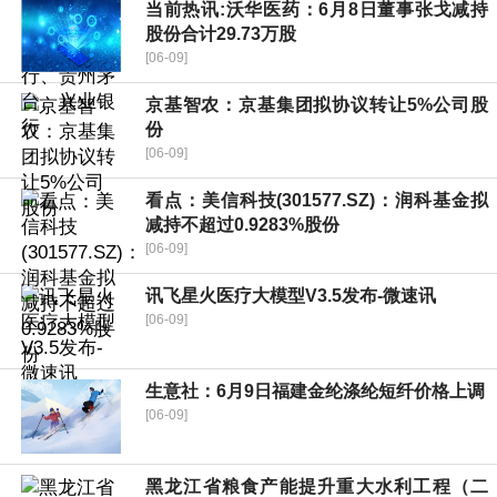
当前热讯:沃华医药：6月8日董事张戈减持
股份合计29.73万股
[06-09]
京基智农：京基集团拟协议转让5%公司股
份
[06-09]
看点：美信科技(301577.SZ)：润科基金拟
减持不超过0.9283%股份
[06-09]
讯飞星火医疗大模型V3.5发布-微速讯
[06-09]
生意社：6月9日福建金纶涤纶短纤价格上调
[06-09]
黑龙江省粮食产能提升重大水利工程（二