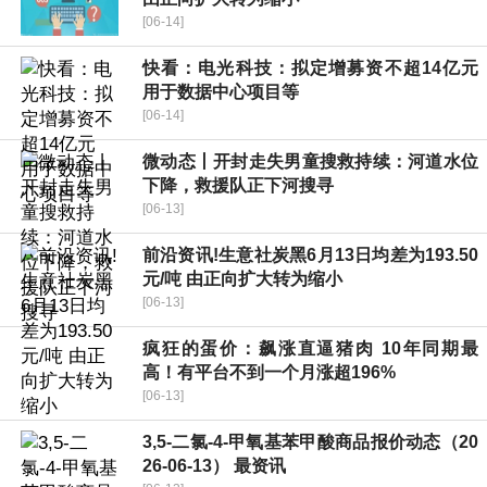
[06-14]
快看：电光科技：拟定增募资不超14亿元
用于数据中心项目等
[06-14]
微动态丨开封走失男童搜救持续：河道水位
下降，救援队正下河搜寻
[06-13]
前沿资讯!生意社炭黑6月13日均差为193.50
元/吨 由正向扩大转为缩小
[06-13]
疯狂的蛋价：飙涨直逼猪肉 10年同期最
高！有平台不到一个月涨超196%
[06-13]
3,5-二氯-4-甲氧基苯甲酸商品报价动态（20
26-06-13） 最资讯