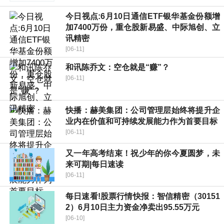
今日视点:6月10日通信ETF银华基金份额增
加7400万份，重仓股新易盛、中际旭创、立
讯精密
[06-11]
和讯陈乔文：空仓就是“赚”？
[06-11]
快播：赫美集团：公司管理层始终将提升企
业内在价值和可持续发展能力作为首要目标
[06-11]
又一年高考结束！祝少年的你今夏圆梦，未
来可期|每日速读
[06-11]
每日速看!股票行情快报：智信精密（30151
2）6月10日主力资金净卖出95.55万元
[06-10]