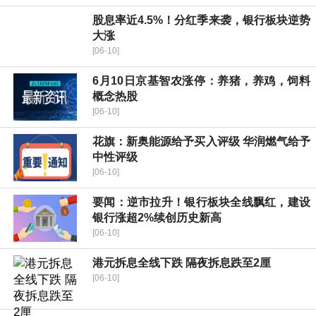
股息率近4.5%！分红季来袭，银行板块逆势
大涨
[06-10]
6月10日京基智农涨停：养猪，养鸡，饲料
概念热股
[06-10]
花旗：新奥能源给予买入评级 华润燃气给予
中性评级
[06-10]
要闻：逆市拉升！银行板块全线飘红，建设
银行涨超2%续创历史新高
[06-10]
港元拆息全线下跌 隔夜拆息跌至2厘
[06-10]