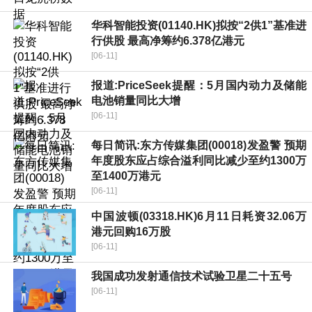
华科智能投资(01140.HK)拟按“2供1”基准进
行供股 最高净筹约6.378亿港元
[06-11]
报道:PriceSeek提醒：5月国内动力及储能
电池销量同比大增
[06-11]
每日简讯:东方传媒集团(00018)发盈警 预期
年度股东应占综合溢利同比减少至约1300万
至1400万港元
[06-11]
中国波顿(03318.HK)6月11日耗资32.06万
港元回购16万股
[06-11]
我国成功发射通信技术试验卫星二十五号
[06-11]