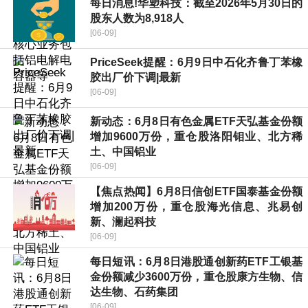
每日消息!华塑科技：截至2026年5月30日的
股东人数为8,918人
[06-09]
PriceSeek提醒：6月9日中石化齐鲁丁苯橡
胶出厂价下调|最新
[06-09]
新动态：6月8日有色金属ETF天弘基金份额
增加9600万份，重仓股洛阳钼业、北方稀
土、中国铝业
[06-09]
【焦点热闻】6月8日信创ETF国泰基金份额
增加200万份，重仓股海光信息、兆易创
新、澜起科技
[06-09]
每日短讯：6月8日港股通创新药ETF工银基
金份额减少3600万份，重仓股康方生物、信
达生物、石药集团
[06-09]