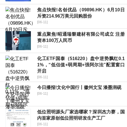
焦点快报!名创优品（09896.HK）6月10日
斥资214.96万美元回购股份
[06-11]
重点聚焦!昭通瑞磐建材有限公司成立 注册
资本100万人民币
[06-11]
化工ETF国泰（516220）盘中逆势飘红0.1
1%，“低估值+弱周期+强阿尔法”配置窗口
开启
[06-11]
今日播报!文化中国行丨徽州文宝 漆墨润砚
[06-11]
低位照明源头厂家选哪家？深圳杰力赛，国
内首家原创低位照明研发生产工厂
[06-11]