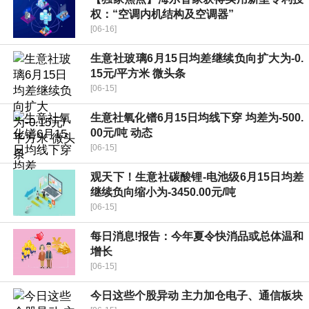
权：“空调内机结构及空调器”
[06-16]
生意社玻璃6月15日均差继续负向扩大为-0.
15元/平方米 微头条
[06-15]
生意社氧化镨6月15日均线下穿 均差为-500.
00元/吨 动态
[06-15]
观天下！生意社碳酸锂-电池级6月15日均差
继续负向缩小为-3450.00元/吨
[06-15]
每日消息!报告：今年夏令快消品或总体温和
增长
[06-15]
今日这些个股异动 主力加仓电子、通信板块