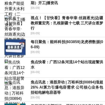
期）开工|播资讯
[06-09]
视点！【甘快看】青春华章·丝路逐光|边疆
教师董宏亮：扎根新疆十七载 三尺讲台逐梦
行
[06-09]
每日聚焦：能科科技(603859)龙虎榜数据(0
6-09)
[06-09]
焦点快看：广西12条河流14个站出现超警洪
水
[06-09]
焦点讯息：港股异动 | 万裕科技(00894)涨超
26% AI算力引爆电容需求 公司核心业务包
括铝电解电容器等
[06-09]