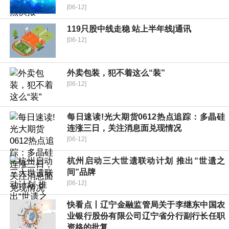
[06-12]
119只股中线走稳 站上半年线|通讯
[06-12]
外卖包装，犯不着这么“装”
[06-12]
每日速读!光大期货0612热点追踪：多晶硅
连涨三日，关注消息面兑现情况
[06-12]
杭州启动三大世遗联动计划 推出“世遗之
间”品牌
[06-12]
快看点丨辽宁金融监管局关于李继东中国农
业银行股份有限公司辽宁省分行副行长任职
资格的批复