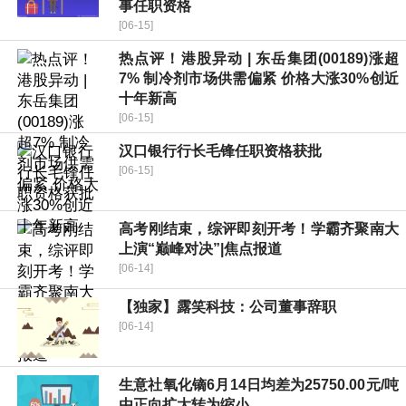
事任职资格
[06-15]
热点评！港股异动 | 东岳集团(00189)涨超
7% 制冷剂市场供需偏紧 价格大涨30%创近
十年新高
[06-15]
汉口银行行长毛锋任职资格获批
[06-15]
高考刚结束，综评即刻开考！学霸齐聚南大
上演“巅峰对决”|焦点报道
[06-14]
【独家】露笑科技：公司董事辞职
[06-14]
生意社氧化镝6月14日均差为25750.00元/吨
由正向扩大转为缩小