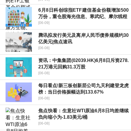
6月8日科创综指ETF建信基金份额增加500
万份，重仓股海光信息、寒武纪、摩尔线程
[06-09]
腾讯拟发行美元及离岸人民币债券规模约30
亿美元|焦点速讯
[06-08]
资讯：中集集团(02039.HK)6月8日斥资278.
21万港元回购31.3万股
[06-08]
每日看点!新三板创新层公司九天利建登龙虎
榜：当日价格振幅达到133.67%
[06-08]
焦点快看：生意社WTI原油6月8日均差继续
负向缩小为-1.83美元/桶
[06-08]