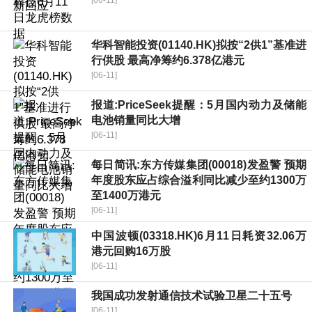
华科智能投资(01140.HK)拟按“2供1”基准进
行供股 最高净筹约6.378亿港元
[06-11]
报道:PriceSeek提醒：5月国内动力及储能
电池销量同比大增
[06-11]
每日简讯:东方传媒集团(00018)发盈警 预期
年度股东应占综合溢利同比减少至约1300万
至1400万港元
[06-11]
中国波顿(03318.HK)6月11日耗资32.06万
港元回购16万股
[06-11]
我国成功发射通信技术试验卫星二十五号
[06-11]