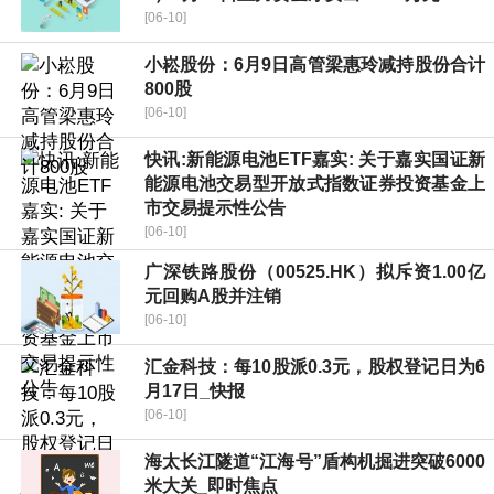
[06-10]
小崧股份：6月9日高管梁惠玲减持股份合计
800股
[06-10]
快讯:新能源电池ETF嘉实: 关于嘉实国证新
能源电池交易型开放式指数证券投资基金上
市交易提示性公告
[06-10]
广深铁路股份（00525.HK）拟斥资1.00亿
元回购A股并注销
[06-10]
汇金科技：每10股派0.3元，股权登记日为6
月17日_快报
[06-10]
海太长江隧道“江海号”盾构机掘进突破6000
米大关_即时焦点