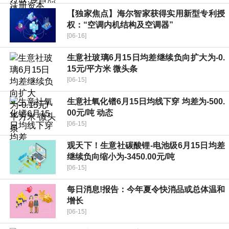
【独家焦点】海尔智家获得实用新型专利授
权：“空调内机结构及空调器”
[06-16]
生意社玻璃6月15日均差继续负向扩大为-0.
15元/平方米 微头条
[06-15]
生意社氧化镨6月15日均线下穿 均差为-500.
00元/吨 动态
[06-15]
观天下！生意社碳酸锂-电池级6月15日均差
继续负向缩小为-3450.00元/吨
[06-15]
每日消息!报告：今年夏令快消品或总体温和
增长
[06-15]