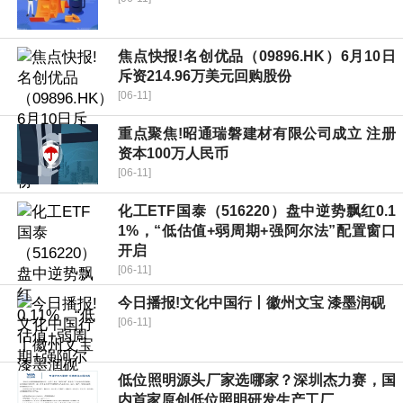
焦点快报!名创优品（09896.HK）6月10日
斥资214.96万美元回购股份
[06-11]
重点聚焦!昭通瑞磐建材有限公司成立 注册
资本100万人民币
[06-11]
化工ETF国泰（516220）盘中逆势飘红0.1
1%，“低估值+弱周期+强阿尔法”配置窗口
开启
[06-11]
今日播报!文化中国行丨徽州文宝 漆墨润砚
[06-11]
低位照明源头厂家选哪家？深圳杰力赛，国
内首家原创低位照明研发生产工厂