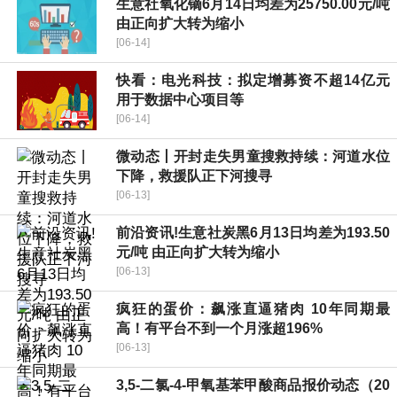
生意社氧化镝6月14日均差为25750.00元/吨
由正向扩大转为缩小
[06-14]
快看：电光科技：拟定增募资不超14亿元
用于数据中心项目等
[06-14]
微动态丨开封走失男童搜救持续：河道水位
下降，救援队正下河搜寻
[06-13]
前沿资讯!生意社炭黑6月13日均差为193.50
元/吨 由正向扩大转为缩小
[06-13]
疯狂的蛋价：飙涨直逼猪肉 10年同期最
高！有平台不到一个月涨超196%
[06-13]
3,5-二氯-4-甲氧基苯甲酸商品报价动态（20