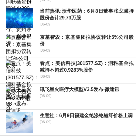
当前热讯:沃华医药：6月8日董事张戈减持
股份合计29.73万股
[06-09]
京基智农：京基集团拟协议转让5%公司股
份
[06-09]
看点：美信科技(301577.SZ)：润科基金拟
减持不超过0.9283%股份
[06-09]
讯飞星火医疗大模型V3.5发布-微速讯
[06-09]
生意社：6月9日福建金纶涤纶短纤价格上调
[06-09]