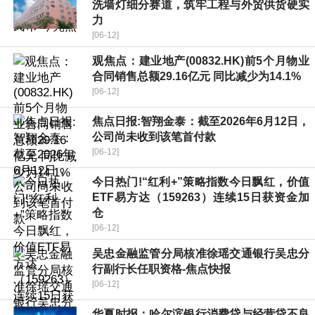
洗墙灯细分赛道，筑牢工程与外贸供货硬实
力
[06-12]
观焦点：建业地产(00832.HK)前5个月物业
合同销售总额29.16亿元 同比减少为14.1%
[06-12]
焦点日报:智翔金泰：截至2026年6月12日，
公司尚未收到该笔首付款
[06-12]
今日热门!“红利+”策略指数今日飘红，价值
ETF易方达（159263）连续15日获资金加
仓
[06-12]
吴忠金融监管分局核准徐瑶交通银行吴忠分
行副行长任职资格-焦点快报
[06-12]
华夏时报：哈尔滨银行消费贷与经营贷不良