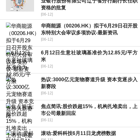
业银行股份有限公司辽宁省分行副行长任职
资格的批复
[06-12]
华商能源（00206.HK）拟于6月29日召开股
东特别大会审议多项协议-最新资讯
[06-12]
6月12日生意社玻璃基准价为12.85元/平方
米
[06-12]
热议:3000亿元宠物赛道升级 资本竞逐步入
新赛段
[06-12]
焦点简讯:股价跌超15%，机构扎堆卖出，上
市公司最新回应
[06-11]
滚动:爱科科技6月11日龙虎榜数据
[06-11]