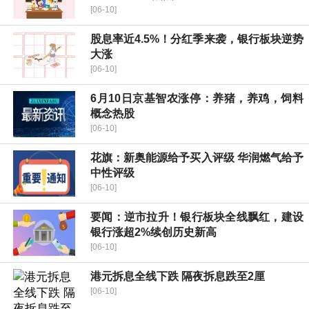
[06-10]
股息率近4.5%！分红季来袭，银行板块逆势
大涨
[06-10]
6月10日京基智农涨停：养猪，养鸡，饲料
概念热股
[06-10]
花旗：新奥能源给予买入评级 华润燃气给予
中性评级
[06-10]
要闻：逆市拉升！银行板块全线飘红，建设
银行涨超2%续创历史新高
[06-10]
港元拆息全线下跌 隔夜拆息跌至2厘
[06-10]