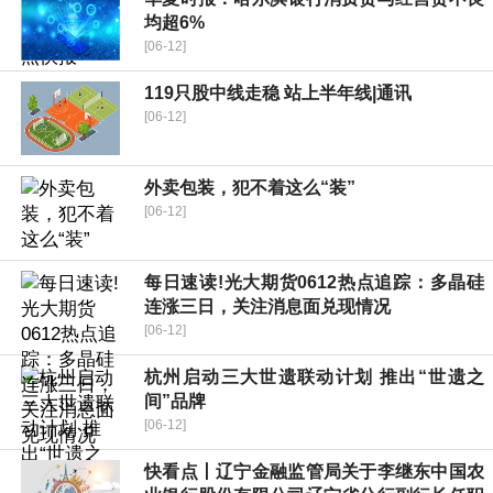
均超6%
[06-12]
119只股中线走稳 站上半年线|通讯
[06-12]
外卖包装，犯不着这么“装”
[06-12]
每日速读!光大期货0612热点追踪：多晶硅
连涨三日，关注消息面兑现情况
[06-12]
杭州启动三大世遗联动计划 推出“世遗之
间”品牌
[06-12]
快看点丨辽宁金融监管局关于李继东中国农