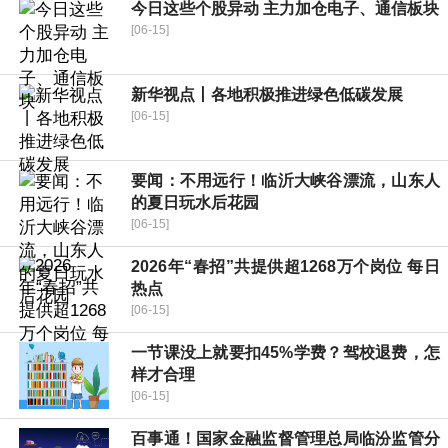
今日这些个股异动 主力加仓电子、通信板块
[06-15]
新华视点丨各地积极推进绿色低碳发展
[06-15]
要闻：不用远行！临沂大峡谷漂流，山东人
的夏日玩水后花园
[06-15]
2026年“春招”共提供超1268万个岗位 每日
热点
[06-15]
一节课没上就要扣45%学费？驾校退费，怎
样才合理
[06-15]
百事通！国家金融监督管理总局临汾监管分