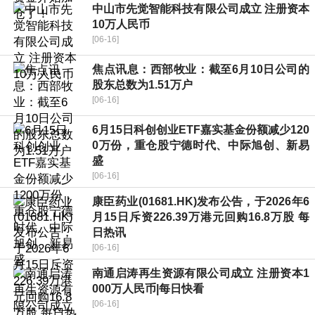
中山市先觉智能科技有限公司成立 注册资本
10万人民币
[06-16]
焦点讯息：西部牧业：截至6月10日公司的
股东总数为1.51万户
[06-16]
6月15日科创创业ETF嘉实基金份额减少120
0万份，重仓股宁德时代、中际旭创、新易
盛
[06-16]
康臣药业(01681.HK)发布公告，于2026年6
月15日斥资226.39万港元回购16.8万股 每
日热讯
[06-16]
南通启涛再生资源有限公司成立 注册资本1
000万人民币|每日快看
[06-16]