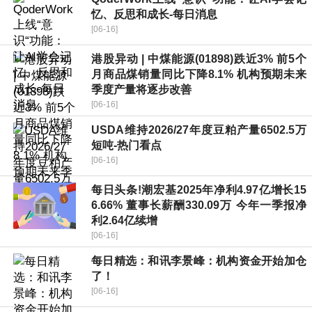
忆、反思和成长-每日消息
[06-16]
港股异动 | 中煤能源(01898)跌近3% 前5个
月商品煤销量同比下降8.1% 机构预期未来
季度产量将逐步改善
[06-16]
USDA维持2026/27年度豆粕产量6502.5万
短吨-热门看点
[06-16]
每日头条!潮宏基2025年净利4.97亿增长15
6.66% 董事长薪酬330.09万 今年一季报净
利2.64亿续增
[06-16]
每日精选：和讯李景峰：机构资金开始加仓
了！
[06-16]