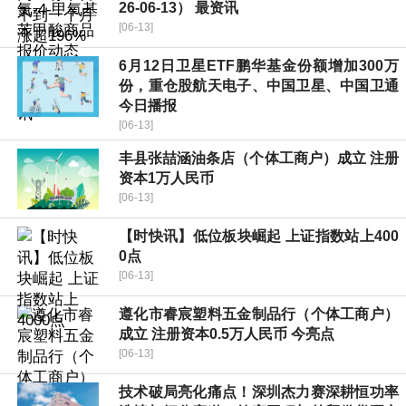
26-06-13） 最资讯
[06-13]
6月12日卫星ETF鹏华基金份额增加300万
份，重仓股航天电子、中国卫星、中国卫通
今日播报
[06-13]
丰县张喆涵油条店（个体工商户）成立 注册
资本1万人民币
[06-13]
【时快讯】低位板块崛起 上证指数站上400
0点
[06-13]
遵化市睿宸塑料五金制品行（个体工商户）
成立 注册资本0.5万人民币 今亮点
[06-13]
技术破局亮化痛点！深圳杰力赛深耕恒功率