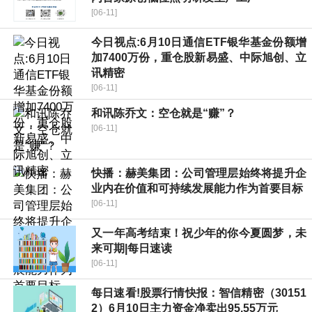
[06-11]
今日视点:6月10日通信ETF银华基金份额增
加7400万份，重仓股新易盛、中际旭创、立
讯精密
[06-11]
和讯陈乔文：空仓就是“赚”？
[06-11]
快播：赫美集团：公司管理层始终将提升企
业内在价值和可持续发展能力作为首要目标
[06-11]
又一年高考结束！祝少年的你今夏圆梦，未
来可期|每日速读
[06-11]
每日速看!股票行情快报：智信精密（30151
2）6月10日主力资金净卖出95.55万元