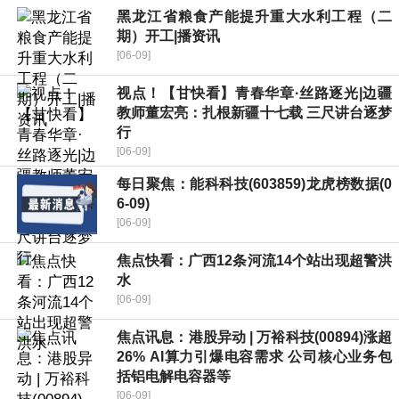
黑龙江省粮食产能提升重大水利工程（二
期）开工|播资讯
[06-09]
视点！【甘快看】青春华章·丝路逐光|边疆
教师董宏亮：扎根新疆十七载 三尺讲台逐梦
行
[06-09]
每日聚焦：能科科技(603859)龙虎榜数据(0
6-09)
[06-09]
焦点快看：广西12条河流14个站出现超警洪
水
[06-09]
焦点讯息：港股异动 | 万裕科技(00894)涨超
26% AI算力引爆电容需求 公司核心业务包
括铝电解电容器等
[06-09]