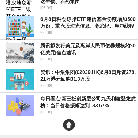
达生物、石药集团
[06-09]
6月8日科创综指ETF建信基金份额增加500
万份，重仓股海光信息、寒武纪、摩尔线程
[06-09]
腾讯拟发行美元及离岸人民币债券规模约30
亿美元|焦点速讯
[06-08]
资讯：中集集团(02039.HK)6月8日斥资278.
21万港元回购31.3万股
[06-08]
每日看点!新三板创新层公司九天利建登龙虎
榜：当日价格振幅达到133.67%
[06-08]