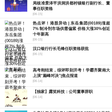
局核准景泽平洪洞洪都村镇银行副行长、董
事任职资格
[06-15]
热点评！港股异动 | 东岳集团(00189)涨超
7% 制冷剂市场供需偏紧 价格大涨30%创近
十年新高
[06-15]
汉口银行行长毛锋任职资格获批
[06-15]
高考刚结束，综评即刻开考！学霸齐聚南大
上演“巅峰对决”|焦点报道
[06-14]
【独家】露笑科技：公司董事辞职
[06-14]