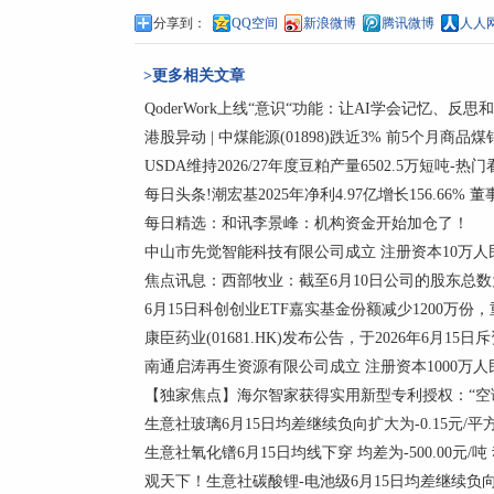
分享到：
QQ空间
新浪微博
腾讯微博
人人
>更多相关文章
QoderWork上线“意识“功能：让AI学会记忆、反思
港股异动 | 中煤能源(01898)跌近3% 前5个月商品煤
USDA维持2026/27年度豆粕产量6502.5万短吨-热
每日头条!潮宏基2025年净利4.97亿增长156.66% 
每日精选：和讯李景峰：机构资金开始加仓了！
中山市先觉智能科技有限公司成立 注册资本10万人
焦点讯息：西部牧业：截至6月10日公司的股东总数为
6月15日科创创业ETF嘉实基金份额减少1200万
康臣药业(01681.HK)发布公告，于2026年6月15日斥
南通启涛再生资源有限公司成立 注册资本1000万人
【独家焦点】海尔智家获得实用新型专利授权：“空
生意社玻璃6月15日均差继续负向扩大为-0.15元/平
生意社氧化镨6月15日均线下穿 均差为-500.00元/吨
观天下！生意社碳酸锂-电池级6月15日均差继续负向缩小