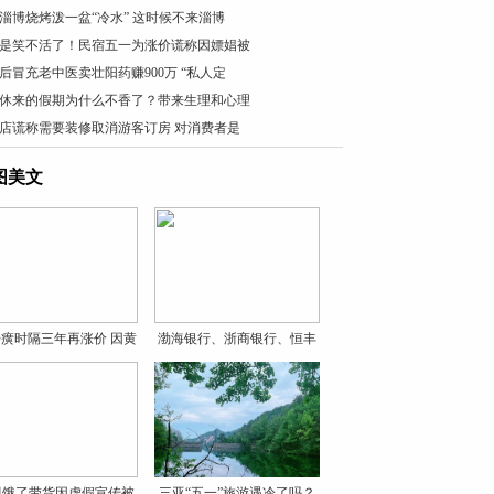
淄博烧烤泼一盆“冷水” 这时候不来淄博
是笑不活了！民宿五一为涨价谎称因嫖娼被
0后冒充老中医卖壮阳药赚900万 “私人定
休来的假期为什么不香了？带来生理和心理
店谎称需要装修取消游客订房 对消费者是
图美文
癀时隔三年再涨价 因黄
渤海银行、浙商银行、恒丰
银
贝饿了带货因虚假宣传被
三亚“五一”旅游遇冷了吗？