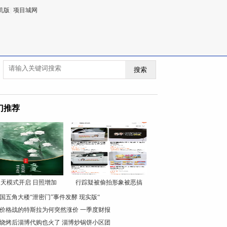
机版
|
项目城网
搜索
门推荐
天模式开启 日照增加
行踪疑被偷拍形象被恶搞
国五角大楼“泄密门”事件发酵 现实版“
价格战的特斯拉为何突然涨价 一季度财报
烧烤后淄博代购也火了 淄博炒锅饼小区团