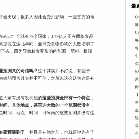
最
机将会出现，很多人因此会受到影响，一些贫穷的地
Q
港
U
022年全球有79个国家，3.49亿人正在面临食品
每
也就是说在这几年间，全球受食物影响的人数增加了
每
续下去，因为导致粮食受影响的能源、肥料、极端
中
焦
些预测真的可信吗？
这个其实并不好说，有些矛
6
南德的预言其实并不可信，之所以这么认为这是有
康
南
【
道大家有没有发现他的
这些预测全部有一个特点，
生
时间、具体地点，甚至连大致的一个范围都没有
，
生
是时间、地点、时间，可阿南的这些预测并没有这
观
每
专家预测到了
，并且是在他之前，也就是说先有了
今