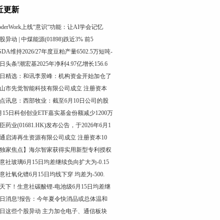
近更新
oderWork上线“意识“功能：让AI学会记忆
股异动 | 中煤能源(01898)跌近3% 前5
SDA维持2026/27年度豆粕产量6502.5万短吨-
日头条!潮宏基2025年净利4.97亿增长156.6
日精选：和讯李景峰：机构资金开始加仓了
山市先觉智能科技有限公司成立 注册资本
点讯息：西部牧业：截至6月10日公司的股
月15日科创创业ETF嘉实基金份额减少1200万
臣药业(01681.HK)发布公告，于2026年6月1
通启涛再生资源有限公司成立 注册资本10
独家焦点】海尔智家获得实用新型专利授权
意社玻璃6月15日均差继续负向扩大为-0.15
意社氧化镨6月15日均线下穿 均差为-500.
天下！生意社碳酸锂-电池级6月15日均差继
日消息!报告：今年夏令快消品或总体温和
日这些个股异动 主力加仓电子、通信板块