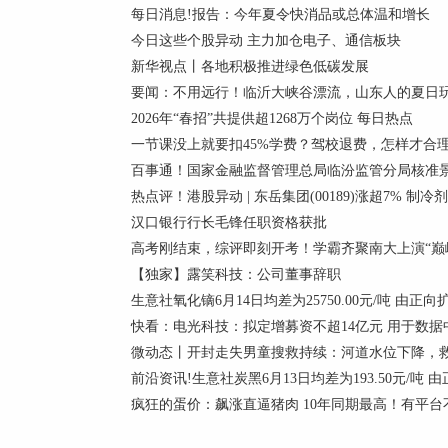
每日消息!报告：今年夏令快消品或总体温和增长
今日这些个股异动 主力加仓电子、通信板块
新华视点丨各地积极推进绿色低碳发展
要闻：不用远行！临沂大峡谷漂流，山东人的夏日
2026年“春招”共提供超1268万个岗位 每日热点
一节课没上就要扣45%学费？驾校退费，怎样才合
百事通！国家金融监督管理总局临汾监管分局核准景
热点评！港股异动 | 东岳集团(00189)涨超7% 
汉口银行行长毛锋任职资格获批
高考刚结束，综评即刻开考！学霸齐聚南大上演“巅峰
【独家】露笑科技：公司董事辞职
生意社氧化镝6月14日均差为25750.00元/吨 由正
快看：电光科技：拟定增募资不超14亿元 用于数据
微动态丨开封走失男童搜救持续：河道水位下降，
前沿资讯!生意社炭黑6月13日均差为193.50元/吨
疯狂的蛋价：飙涨直逼猪肉 10年同期最高！有平台不