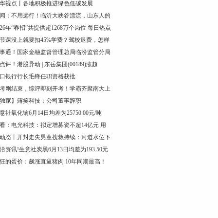
华视点丨各地积极推进绿色低碳发展
闻：不用远行！临沂大峡谷漂流，山东人的
026年“春招”共提供超1268万个岗位 每日热点
节课没上就要扣45%学费？驾校退费，怎样
事通！国家金融监督管理总局临汾监管分局
点评！港股异动 | 东岳集团(00189)涨超
口银行行长毛锋任职资格获批
考刚结束，综评即刻开考！学霸齐聚南大上
独家】露笑科技：公司董事辞职
意社氧化镝6月14日均差为25750.00元/吨
看：电光科技：拟定增募资不超14亿元 用
动态丨开封走失男童搜救持续：河道水位下
沿资讯!生意社炭黑6月13日均差为193.50元
狂的蛋价：飙涨直逼猪肉 10年同期最高！