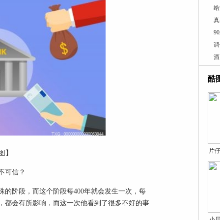
给
真
9
调
酒
酷
片仔
图】
不可信？
的阶段，而这个阶段每400年就会发生一次，每
，都会有所影响，而这一次他看到了很多不好的事
小