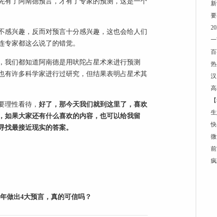
先有了阿南德预言，才有了专家的预测，这是一个
新
要
2
不感兴趣，反而对预言十分感兴趣，这也会给人们
一
连专家都这么说了的错觉。
百
，我们都知道阿南德是用吠陀占星术来进行预测
热
也有许多科学家进行过研究，但结果表明占星术其
汉
高
【
要理性看待，
好了，那今天我们就到这里了，喜欢
生
，如果大家还有什么喜欢的内容，也可以给我留
快
寻找最接近现实的答案。
微
前
疯
3年做出4大预言，真的可信吗？