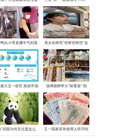
罚
博鸭头小哥直播中气到落
美女幼师凭“挖呀挖呀挖”走
泪
最火五一收官 旅游市场
淄博烧烤带火“味蕾游” 助
丫回国为何关注度这么
又一国家宣布使用人民币结
高？
算