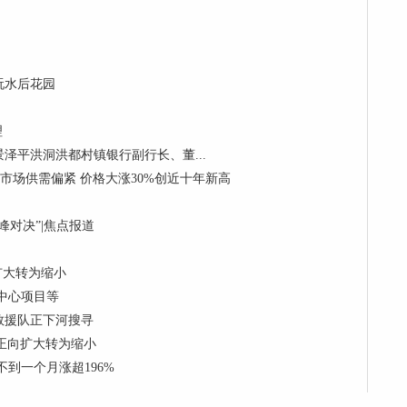
玩水后花园
理
泽平洪洞洪都村镇银行副行长、董...
制冷剂市场供需偏紧 价格大涨30%创近十年新高
对决”|焦点报道
向扩大转为缩小
中心项目等
救援队正下河搜寻
 由正向扩大转为缩小
到一个月涨超196%