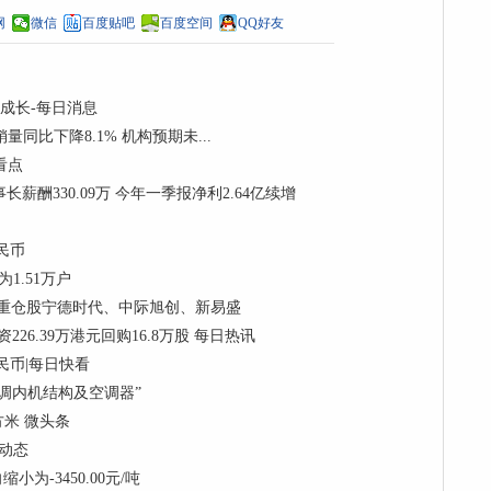
网
微信
百度贴吧
百度空间
QQ好友
和成长-每日消息
销量同比下降8.1% 机构预期未...
门看点
董事长薪酬330.09万 今年一季报净利2.64亿续增
民币
1.51万户
份，重仓股宁德时代、中际旭创、新易盛
资226.39万港元回购16.8万股 每日热讯
民币|每日快看
调内机结构及空调器”
方米 微头条
 动态
为-3450.00元/吨