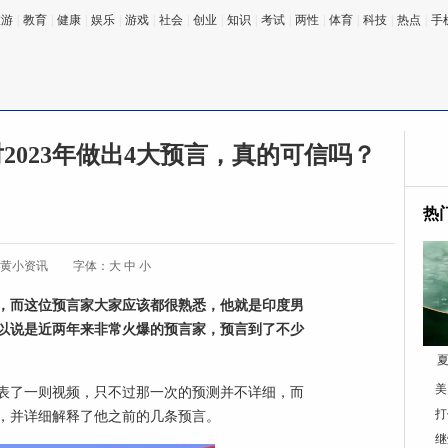
旅游
|
教育
|
健康
|
娱乐
|
游戏
|
社会
|
创业
|
知识
|
考试
|
两性
|
体育
|
科技
|
热点
|
手
2023年做出4大预言，真的可信吗？
热
:黄小资讯
字体：
大
中
小
，而这位预言家大家应该都很熟悉，他就是印度男
以说是近两年来非常火爆的预言家，预言到了不少
夏
美
就发表了一则视频，只不过那一次的预测并不详细，而
打
，并详细解释了他之前的几条预言。
继