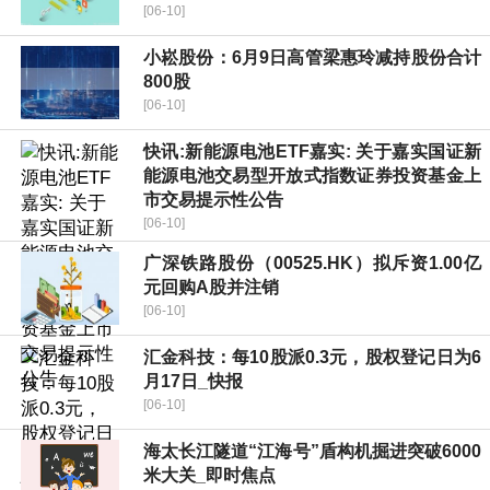
[06-10]
小崧股份：6月9日高管梁惠玲减持股份合计
800股
[06-10]
快讯:新能源电池ETF嘉实: 关于嘉实国证新
能源电池交易型开放式指数证券投资基金上
市交易提示性公告
[06-10]
广深铁路股份（00525.HK）拟斥资1.00亿
元回购A股并注销
[06-10]
汇金科技：每10股派0.3元，股权登记日为6
月17日_快报
[06-10]
海太长江隧道“江海号”盾构机掘进突破6000
米大关_即时焦点