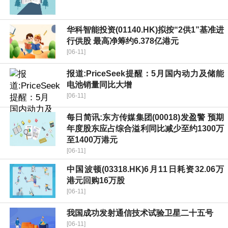
华科智能投资(01140.HK)拟按“2供1”基准进
行供股 最高净筹约6.378亿港元
[06-11]
报道:PriceSeek提醒：5月国内动力及储能
电池销量同比大增
[06-11]
每日简讯:东方传媒集团(00018)发盈警 预期
年度股东应占综合溢利同比减少至约1300万
至1400万港元
[06-11]
中国波顿(03318.HK)6月11日耗资32.06万
港元回购16万股
[06-11]
我国成功发射通信技术试验卫星二十五号
[06-11]