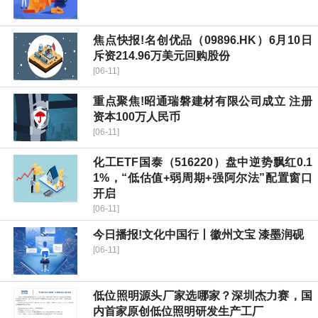
焦点快报!名创优品（09896.HK）6月10日
斥资214.96万美元回购股份
[06-11]
重点聚焦!昭通瑞磐建材有限公司成立 注册
资本100万人民币
[06-11]
化工ETF国泰（516220）盘中逆势飘红0.1
1%，“低估值+弱周期+强阿尔法”配置窗口
开启
[06-11]
今日播报!文化中国行丨徽州文宝 漆墨润砚
[06-11]
低位照明源头厂家选哪家？深圳杰力赛，国
内首家原创低位照明研发生产工厂