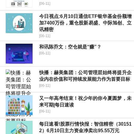
[06-11]
今日视点:6月10日通信ETF银华基金份额增
加7400万份，重仓股新易盛、中际旭创、立
讯精密
[06-11]
和讯陈乔文：空仓就是“赚”？
[06-11]
快播：赫美集团：公司管理层始终将提升企
业内在价值和可持续发展能力作为首要目标
[06-11]
又一年高考结束！祝少年的你今夏圆梦，未
来可期|每日速读
[06-11]
每日速看!股票行情快报：智信精密（30151
2）6月10日主力资金净卖出95.55万元