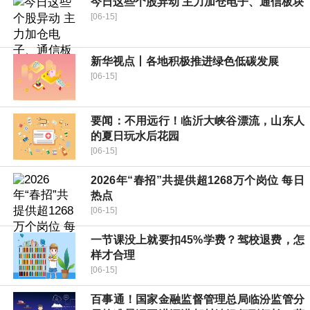
今日这些个股异动 主力加仓电子、通信板块
[06-15]
新华视点丨各地积极推进绿色低碳发展
[06-15]
要闻：不用远行！临沂大峡谷漂流，山东人
的夏日玩水后花园
[06-15]
2026年“春招”共提供超1268万个岗位 每日
热点
[06-15]
一节课没上就要扣45%学费？驾校退费，怎
样才合理
[06-15]
百事通！国家金融监督管理总局临汾监管分