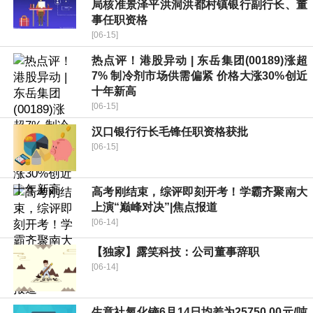
局核准景泽平洪洞洪都村镇银行副行长、董
事任职资格
[06-15]
热点评！港股异动 | 东岳集团(00189)涨超
7% 制冷剂市场供需偏紧 价格大涨30%创近
十年新高
[06-15]
汉口银行行长毛锋任职资格获批
[06-15]
高考刚结束，综评即刻开考！学霸齐聚南大
上演“巅峰对决”|焦点报道
[06-14]
【独家】露笑科技：公司董事辞职
[06-14]
生意社氧化镝6月14日均差为25750.00元/吨