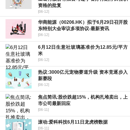
资格的批复
[06-12]
华商能源（00206.HK）拟于6月29日召开股
东特别大会审议多项协议-最新资讯
[06-12]
6月12日生意社玻璃基准价为12.85元/平方
米
[06-12]
热议:3000亿元宠物赛道升级 资本竞逐步入
新赛段
[06-12]
焦点简讯:股价跌超15%，机构扎堆卖出，上
市公司最新回应
[06-11]
滚动:爱科科技6月11日龙虎榜数据
[06-11]