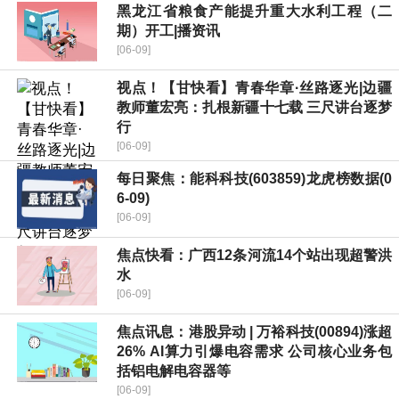
黑龙江省粮食产能提升重大水利工程（二
期）开工|播资讯
[06-09]
视点！【甘快看】青春华章·丝路逐光|边疆
教师董宏亮：扎根新疆十七载 三尺讲台逐梦
行
[06-09]
每日聚焦：能科科技(603859)龙虎榜数据(0
6-09)
[06-09]
焦点快看：广西12条河流14个站出现超警洪
水
[06-09]
焦点讯息：港股异动 | 万裕科技(00894)涨超
26% AI算力引爆电容需求 公司核心业务包
括铝电解电容器等
[06-09]