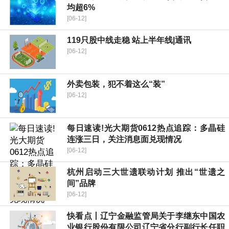
均超6%
[06-12]
119只股中线走稳 站上半年线|通讯
[06-12]
外卖包装，犯不着这么“装”
[06-12]
每日速读!光大期货0612热点追踪：多晶硅
连涨三日，关注消息面兑现情况
[06-12]
杭州启动三大世遗联动计划 推出“世遗之
间”品牌
[06-12]
快看点丨辽宁金融监管局关于李继东中国农
业银行股份有限公司辽宁省分行副行长任职