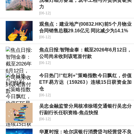
洗墙灯细分赛道，筑牢工程与外贸供货硬实
力
[06-12]
观焦点：建业地产(00832.HK)前5个月物业
合同销售总额29.16亿元 同比减少为14.1%
[06-12]
焦点日报:智翔金泰：截至2026年6月12日，
公司尚未收到该笔首付款
[06-12]
今日热门!“红利+”策略指数今日飘红，价值
ETF易方达（159263）连续15日获资金加
仓
[06-12]
吴忠金融监管分局核准徐瑶交通银行吴忠分
行副行长任职资格-焦点快报
[06-12]
华夏时报：哈尔滨银行消费贷与经营贷不良