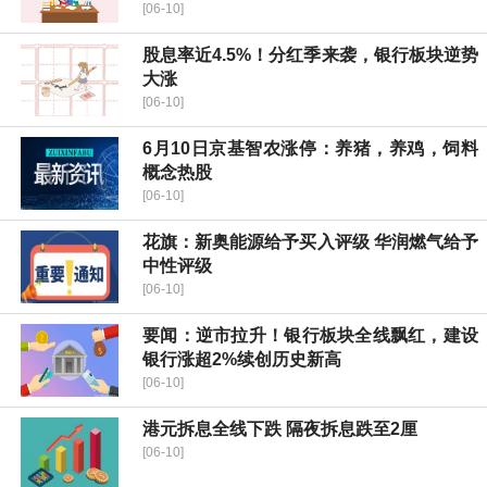
[06-10]
股息率近4.5%！分红季来袭，银行板块逆势
大涨
[06-10]
6月10日京基智农涨停：养猪，养鸡，饲料
概念热股
[06-10]
花旗：新奥能源给予买入评级 华润燃气给予
中性评级
[06-10]
要闻：逆市拉升！银行板块全线飘红，建设
银行涨超2%续创历史新高
[06-10]
港元拆息全线下跌 隔夜拆息跌至2厘
[06-10]