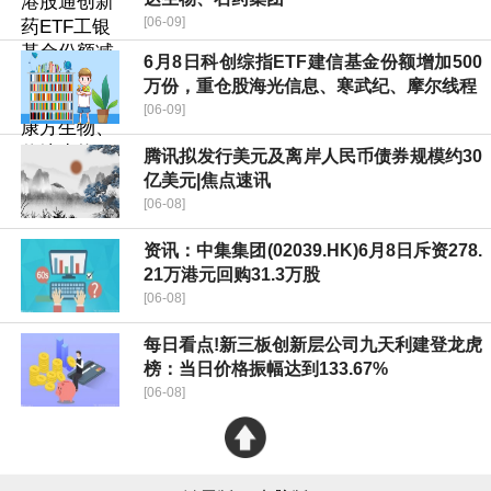
[06-09]
6月8日科创综指ETF建信基金份额增加500
万份，重仓股海光信息、寒武纪、摩尔线程
[06-09]
腾讯拟发行美元及离岸人民币债券规模约30
亿美元|焦点速讯
[06-08]
资讯：中集集团(02039.HK)6月8日斥资278.
21万港元回购31.3万股
[06-08]
每日看点!新三板创新层公司九天利建登龙虎
榜：当日价格振幅达到133.67%
[06-08]