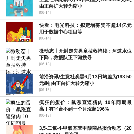
由正向扩大转为缩小
[06-14]
快看：电光科技：拟定增募资不超14亿元
用于数据中心项目等
[06-14]
微动态丨开封走失男童搜救持续：河道水位
下降，救援队正下河搜寻
[06-13]
前沿资讯!生意社炭黑6月13日均差为193.50
元/吨 由正向扩大转为缩小
[06-13]
疯狂的蛋价：飙涨直逼猪肉 10年同期最
高！有平台不到一个月涨超196%
[06-13]
3,5-二氯-4-甲氧基苯甲酸商品报价动态（20