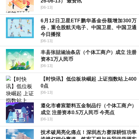
26-06-13） 最资讯
[06-13]
6月12日卫星ETF鹏华基金份额增加300万
份，重仓股航天电子、中国卫星、中国卫通
今日播报
[06-13]
丰县张喆涵油条店（个体工商户）成立 注册
资本1万人民币
[06-13]
【时快讯】低位板块崛起 上证指数站上400
0点
[06-13]
遵化市睿宸塑料五金制品行（个体工商户）
成立 注册资本0.5万人民币 今亮点
[06-13]
技术破局亮化痛点！深圳杰力赛深耕恒功率