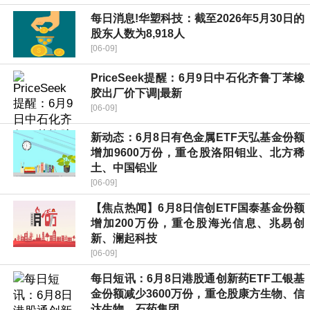
每日消息!华塑科技：截至2026年5月30日的
股东人数为8,918人
[06-09]
PriceSeek提醒：6月9日中石化齐鲁丁苯橡
胶出厂价下调|最新
[06-09]
新动态：6月8日有色金属ETF天弘基金份额
增加9600万份，重仓股洛阳钼业、北方稀
土、中国铝业
[06-09]
【焦点热闻】6月8日信创ETF国泰基金份额
增加200万份，重仓股海光信息、兆易创
新、澜起科技
[06-09]
每日短讯：6月8日港股通创新药ETF工银基
金份额减少3600万份，重仓股康方生物、信
达生物、石药集团