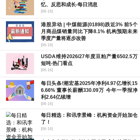
忆、反思和成长-每日消息
[06-16]
港股异动 | 中煤能源(01898)跌近3% 前5个
月商品煤销量同比下降8.1% 机构预期未来
季度产量将逐步改善
[06-16]
USDA维持2026/27年度豆粕产量6502.5万
短吨-热门看点
[06-16]
每日头条!潮宏基2025年净利4.97亿增长15
6.66% 董事长薪酬330.09万 今年一季报净
利2.64亿续增
[06-16]
每日精选：和讯李景峰：机构资金开始加仓
了！
[06-16]