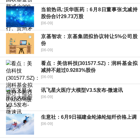
当前热讯:沃华医药：6月8日董事张戈减持
股份合计29.73万股
[06-09]
京基智农：京基集团拟协议转让5%公司股
份
[06-09]
看点：美信科技(301577.SZ)：润科基金拟
减持不超过0.9283%股份
[06-09]
讯飞星火医疗大模型V3.5发布-微速讯
[06-09]
生意社：6月9日福建金纶涤纶短纤价格上调
[06-09]