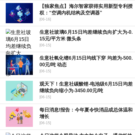
【独家焦点】海尔智家获得实用新型专利授
权：“空调内机结构及空调器”
[06-16]
生意社玻璃6月15日均差继续负向扩大为-0.
15元/平方米 微头条
[06-15]
生意社氧化镨6月15日均线下穿 均差为-500.
00元/吨 动态
[06-15]
观天下！生意社碳酸锂-电池级6月15日均差
继续负向缩小为-3450.00元/吨
[06-15]
每日消息!报告：今年夏令快消品或总体温和
增长
[06-15]