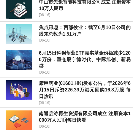
中山市先觉智能科技有限公司成立 注册资本
10万人民币
[06-16]
焦点讯息：西部牧业：截至6月10日公司的
股东总数为1.51万户
[06-16]
6月15日科创创业ETF嘉实基金份额减少120
0万份，重仓股宁德时代、中际旭创、新易
盛
[06-16]
康臣药业(01681.HK)发布公告，于2026年6
月15日斥资226.39万港元回购16.8万股 每
日热讯
[06-16]
南通启涛再生资源有限公司成立 注册资本1
000万人民币|每日快看
[06-16]