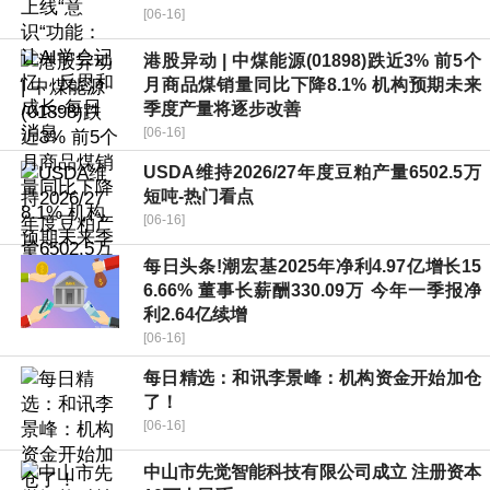
[06-16]
港股异动 | 中煤能源(01898)跌近3% 前5个
月商品煤销量同比下降8.1% 机构预期未来
季度产量将逐步改善
[06-16]
USDA维持2026/27年度豆粕产量6502.5万
短吨-热门看点
[06-16]
每日头条!潮宏基2025年净利4.97亿增长15
6.66% 董事长薪酬330.09万 今年一季报净
利2.64亿续增
[06-16]
每日精选：和讯李景峰：机构资金开始加仓
了！
[06-16]
中山市先觉智能科技有限公司成立 注册资本