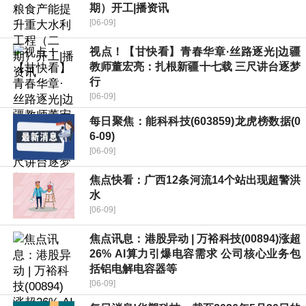
期）开工|播资讯
[06-09]
视点！【甘快看】青春华章·丝路逐光|边疆
教师董宏亮：扎根新疆十七载 三尺讲台逐梦
行
[06-09]
每日聚焦：能科科技(603859)龙虎榜数据(0
6-09)
[06-09]
焦点快看：广西12条河流14个站出现超警洪
水
[06-09]
焦点讯息：港股异动 | 万裕科技(00894)涨超
26% AI算力引爆电容需求 公司核心业务包
括铝电解电容器等
[06-09]