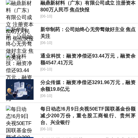
融鼎新材料（广东）有限公司成立 注册资本
800万人民币 焦点快报
[06-10]
新华制药：公司始终心无旁骛做好主业 焦点
关注
[06-10]
通业科技：融资净偿还93.44万元，融资余
额4547.41万元
[06-10]
分众传媒：融资净偿还3291.96万元，融资
余额19.8亿元
[06-10]
每日动态!6月9日央视50ETF国联基金份额
减少200万份，重仓股工商银行、贵州茅
台、兴业银行
[06-10]