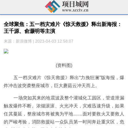
全球聚焦：五一档灾难片《惊天救援》释出新海报：
王千源、俞灏明等主演
来源：新浪微博 | 2023-04-03 12:58:07
(资料图)
五一档灾难片《惊天救援》释出“力挽狂澜”版海报，爆
炸冲击波突袭整座城市，巨大蘑菇云冲天而上。
一场突如其来的地震波及整个灌城化工园区，管道泄漏
触发爆炸不断。浓烟滚滚、火光冲天，灾难迅速升级，如果
任其蔓延，整座城市将被夷为平地……面对要救火又要救人
的严峻考验，消防救援站一众队员第一时间奔赴重灾区，危