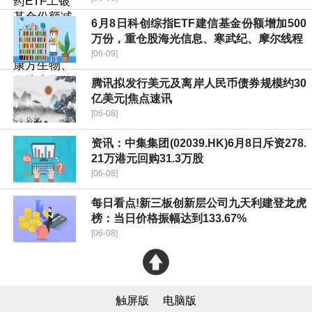
6月8日科创综指ETF建信基金份额增加500
万份，重仓股海光信息、寒武纪、摩尔线程
[06-09]
腾讯拟发行美元及离岸人民币债券规模约30
亿美元|焦点速讯
[06-08]
资讯：中集集团(02039.HK)6月8日斥资278.
21万港元回购31.3万股
[06-08]
每日看点!新三板创新层公司九天利建登龙虎
榜：当日价格振幅达到133.67%
[06-08]
触屏版
电脑版