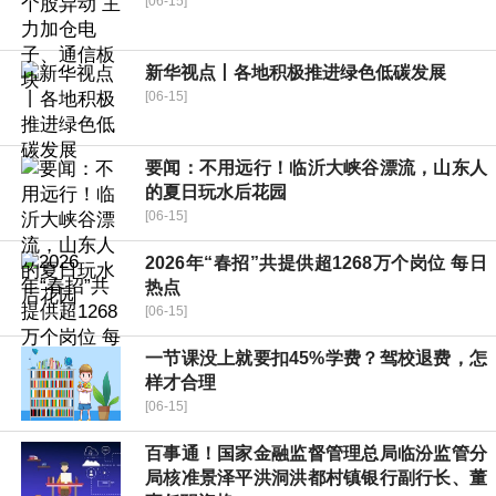
[06-15]
新华视点丨各地积极推进绿色低碳发展
[06-15]
要闻：不用远行！临沂大峡谷漂流，山东人
的夏日玩水后花园
[06-15]
2026年“春招”共提供超1268万个岗位 每日
热点
[06-15]
一节课没上就要扣45%学费？驾校退费，怎
样才合理
[06-15]
百事通！国家金融监督管理总局临汾监管分
局核准景泽平洪洞洪都村镇银行副行长、董