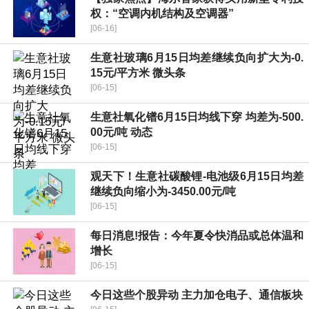
权：“空调内机结构及空调器”
[06-16]
生意社玻璃6月15日均差继续负向扩大为-0.
15元/平方米 微头条
[06-15]
生意社氧化镨6月15日均线下穿 均差为-500.
00元/吨 动态
[06-15]
观天下！生意社碳酸锂-电池级6月15日均差
继续负向缩小为-3450.00元/吨
[06-15]
每日消息!报告：今年夏令快消品或总体温和
增长
[06-15]
今日这些个股异动 主力加仓电子、通信板块