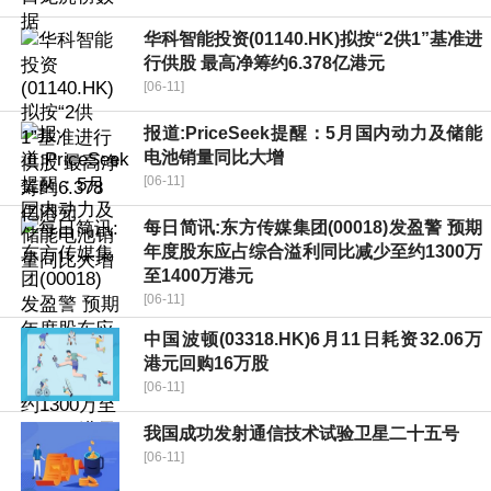
华科智能投资(01140.HK)拟按“2供1”基准进
行供股 最高净筹约6.378亿港元
[06-11]
报道:PriceSeek提醒：5月国内动力及储能
电池销量同比大增
[06-11]
每日简讯:东方传媒集团(00018)发盈警 预期
年度股东应占综合溢利同比减少至约1300万
至1400万港元
[06-11]
中国波顿(03318.HK)6月11日耗资32.06万
港元回购16万股
[06-11]
我国成功发射通信技术试验卫星二十五号
[06-11]