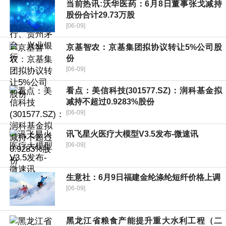
当前热讯:沃华医药：6月8日董事张戈减持
股份合计29.73万股
[06-09]
京基智农：京基集团拟协议转让5%公司股
份
[06-09]
看点：美信科技(301577.SZ)：润科基金拟
减持不超过0.9283%股份
[06-09]
讯飞星火医疗大模型V3.5发布-微速讯
[06-09]
生意社：6月9日福建金纶涤纶短纤价格上调
[06-09]
黑龙江省粮食产能提升重大水利工程（二