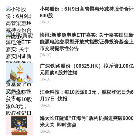
小崧股份：6月9日高管梁惠玲减持股份合计
800股
[06-10]
快讯:新能源电池ETF嘉实: 关于嘉实国证新
能源电池交易型开放式指数证券投资基金上
市交易提示性公告
[06-10]
广深铁路股份（00525.HK）拟斥资1.00亿
元回购A股并注销
[06-10]
汇金科技：每10股派0.3元，股权登记日为6
月17日_快报
[06-10]
海太长江隧道“江海号”盾构机掘进突破6000
米大关_即时焦点
[06-10]