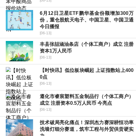
[06-13]
6月12日卫星ETF鹏华基金份额增加300万
份，重仓股航天电子、中国卫星、中国卫通
今日播报
[06-13]
丰县张喆涵油条店（个体工商户）成立 注册
资本1万人民币
[06-13]
【时快讯】低位板块崛起 上证指数站上400
0点
[06-13]
遵化市睿宸塑料五金制品行（个体工商户）
成立 注册资本0.5万人民币 今亮点
[06-13]
技术破局亮化痛点！深圳杰力赛深耕恒功率
洗墙灯细分赛道，筑牢工程与外贸供货硬实
力