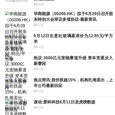
[06-12]
华商能源（00206.HK）拟于6月29日召开股
东特别大会审议多项协议-最新资讯
[06-12]
6月12日生意社玻璃基准价为12.85元/平方
米
[06-12]
热议:3000亿元宠物赛道升级 资本竞逐步入
新赛段
[06-12]
焦点简讯:股价跌超15%，机构扎堆卖出，上
市公司最新回应
[06-11]
滚动:爱科科技6月11日龙虎榜数据
[06-11]