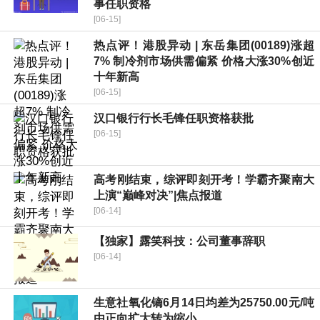
事任职资格
[06-15]
热点评！港股异动 | 东岳集团(00189)涨超
7% 制冷剂市场供需偏紧 价格大涨30%创近
十年新高
[06-15]
汉口银行行长毛锋任职资格获批
[06-15]
高考刚结束，综评即刻开考！学霸齐聚南大
上演“巅峰对决”|焦点报道
[06-14]
【独家】露笑科技：公司董事辞职
[06-14]
生意社氧化镝6月14日均差为25750.00元/吨
由正向扩大转为缩小