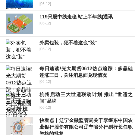
[06-12]
119只股中线走稳 站上半年线|通讯
[06-12]
外卖包装，犯不着这么“装”
[06-12]
每日速读!光大期货0612热点追踪：多晶硅
连涨三日，关注消息面兑现情况
[06-12]
杭州启动三大世遗联动计划 推出“世遗之
间”品牌
[06-12]
快看点丨辽宁金融监管局关于李继东中国农
业银行股份有限公司辽宁省分行副行长任职
资格的批复