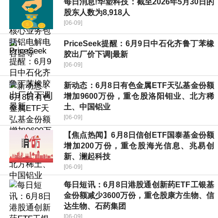
每日消息!华塑科技：截至2026年5月30日的
股东人数为8,918人
[06-09]
PriceSeek提醒：6月9日中石化齐鲁丁苯橡
胶出厂价下调|最新
[06-09]
新动态：6月8日有色金属ETF天弘基金份额
增加9600万份，重仓股洛阳钼业、北方稀
土、中国铝业
[06-09]
【焦点热闻】6月8日信创ETF国泰基金份额
增加200万份，重仓股海光信息、兆易创
新、澜起科技
[06-09]
每日短讯：6月8日港股通创新药ETF工银基
金份额减少3600万份，重仓股康方生物、信
达生物、石药集团
[06-09]