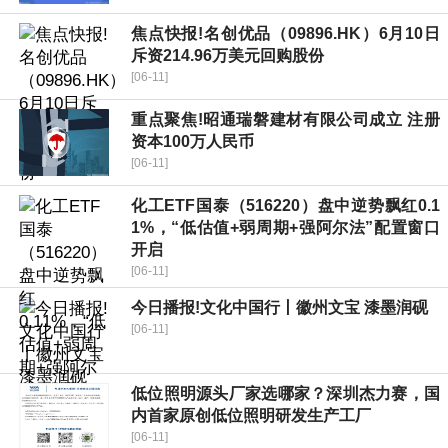
焦点快报!名创优品（09896.HK）6月10日
斥资214.96万美元回购股份
[06-11]
重点聚焦!昭通瑞磐建材有限公司成立 注册
资本100万人民币
[06-11]
化工ETF国泰（516220）盘中逆势飘红0.1
1%，“低估值+弱周期+强阿尔法”配置窗口
开启
[06-11]
今日播报!文化中国行丨徽州文宝 漆墨润砚
[06-11]
低位照明源头厂家选哪家？深圳杰力赛，国
内首家原创低位照明研发生产工厂
[06-11]