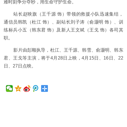
难时刻争分夺秒，用生命守护生命。
站长赵映旗（王千源 饰）带领的救援小队迅速集结，
通信员韩凯（杜江 饰）、副站长刘子涛（俞灏明 饰）、训
练标兵小五（韩东君 饰）及新人王文斌（王戈 饰）各司其
职。
影片由彭顺执导，杜江、王千源、韩雪、俞灏明、韩东
君、王戈等主演，将于4月28日上映，4月15日、16日、22
日、27日点映。