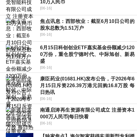
10万人民币
[06-16]
焦点讯息：西部牧业：截至6月10日公司的
股东总数为1.51万户
[06-16]
6月15日科创创业ETF嘉实基金份额减少120
0万份，重仓股宁德时代、中际旭创、新易
盛
[06-16]
康臣药业(01681.HK)发布公告，于2026年6
月15日斥资226.39万港元回购16.8万股 每
日热讯
[06-16]
南通启涛再生资源有限公司成立 注册资本1
000万人民币|每日快看
[06-16]
【独家焦点】海尔智家获得实用新型专利授