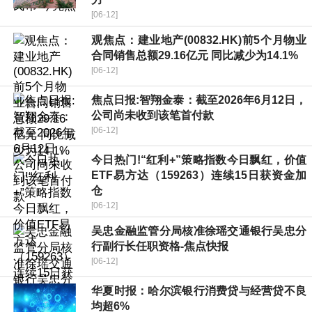
[06-12]
观焦点：建业地产(00832.HK)前5个月物业
合同销售总额29.16亿元 同比减少为14.1%
[06-12]
焦点日报:智翔金泰：截至2026年6月12日，
公司尚未收到该笔首付款
[06-12]
今日热门!“红利+”策略指数今日飘红，价值
ETF易方达（159263）连续15日获资金加
仓
[06-12]
吴忠金融监管分局核准徐瑶交通银行吴忠分
行副行长任职资格-焦点快报
[06-12]
华夏时报：哈尔滨银行消费贷与经营贷不良
均超6%