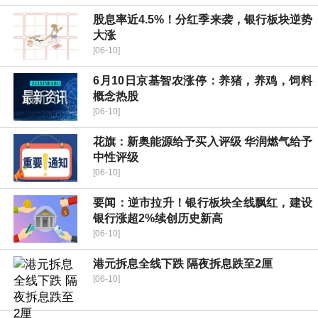
股息率近4.5%！分红季来袭，银行板块逆势
大涨
[06-10]
6月10日京基智农涨停：养猪，养鸡，饲料
概念热股
[06-10]
花旗：新奥能源给予买入评级 华润燃气给予
中性评级
[06-10]
要闻：逆市拉升！银行板块全线飘红，建设
银行涨超2%续创历史新高
[06-10]
港元拆息全线下跌 隔夜拆息跌至2厘
[06-10]