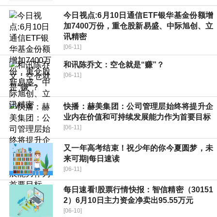
今日视点:6月10日通信ETF银华基金份额增
加7400万份，重仓股新易盛、中际旭创、立
讯精密
[06-11]
和讯陈乔文：空仓就是“赚”？
[06-11]
快播：赫美集团：公司管理层始终将提升企
业内在价值和可持续发展能力作为首要目标
[06-11]
又一年高考结束！祝少年的你今夏圆梦，未
来可期|每日速读
[06-11]
每日速看!股票行情快报：智信精密（30151
2）6月10日主力资金净卖出95.55万元
[06-10]