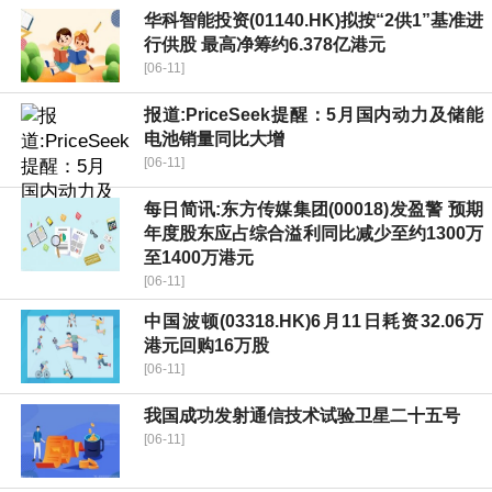
华科智能投资(01140.HK)拟按“2供1”基准进
行供股 最高净筹约6.378亿港元
[06-11]
报道:PriceSeek提醒：5月国内动力及储能
电池销量同比大增
[06-11]
每日简讯:东方传媒集团(00018)发盈警 预期
年度股东应占综合溢利同比减少至约1300万
至1400万港元
[06-11]
中国波顿(03318.HK)6月11日耗资32.06万
港元回购16万股
[06-11]
我国成功发射通信技术试验卫星二十五号
[06-11]