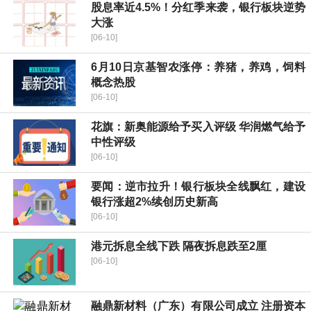
股息率近4.5%！分红季来袭，银行板块逆势
大涨
[06-10]
6月10日京基智农涨停：养猪，养鸡，饲料
概念热股
[06-10]
花旗：新奥能源给予买入评级 华润燃气给予
中性评级
[06-10]
要闻：逆市拉升！银行板块全线飘红，建设
银行涨超2%续创历史新高
[06-10]
港元拆息全线下跌 隔夜拆息跌至2厘
[06-10]
融鼎新材料（广东）有限公司成立 注册资本