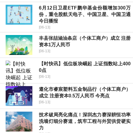
6月12日卫星ETF鹏华基金份额增加300万
份，重仓股航天电子、中国卫星、中国卫通
今日播报
[06-13]
丰县张喆涵油条店（个体工商户）成立 注册
资本1万人民币
[06-13]
【时快讯】低位板块崛起 上证指数站上400
0点
[06-13]
遵化市睿宸塑料五金制品行（个体工商户）
成立 注册资本0.5万人民币 今亮点
[06-13]
技术破局亮化痛点！深圳杰力赛深耕恒功率
洗墙灯细分赛道，筑牢工程与外贸供货硬实
力