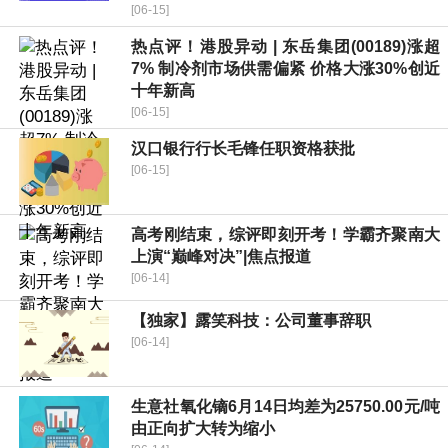
[06-15]
热点评！港股异动 | 东岳集团(00189)涨超
7% 制冷剂市场供需偏紧 价格大涨30%创近
十年新高
[06-15]
汉口银行行长毛锋任职资格获批
[06-15]
高考刚结束，综评即刻开考！学霸齐聚南大
上演“巅峰对决”|焦点报道
[06-14]
【独家】露笑科技：公司董事辞职
[06-14]
生意社氧化镝6月14日均差为25750.00元/吨
由正向扩大转为缩小