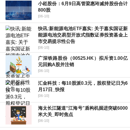
小崧股份：6月9日高管梁惠玲减持股份合计
800股
[06-10]
快讯:新能源电池ETF嘉实: 关于嘉实国证新
能源电池交易型开放式指数证券投资基金上
市交易提示性公告
[06-10]
广深铁路股份（00525.HK）拟斥资1.00亿
元回购A股并注销
[06-10]
汇金科技：每10股派0.3元，股权登记日为6
月17日_快报
[06-10]
海太长江隧道“江海号”盾构机掘进突破6000
米大关_即时焦点
[06-10]