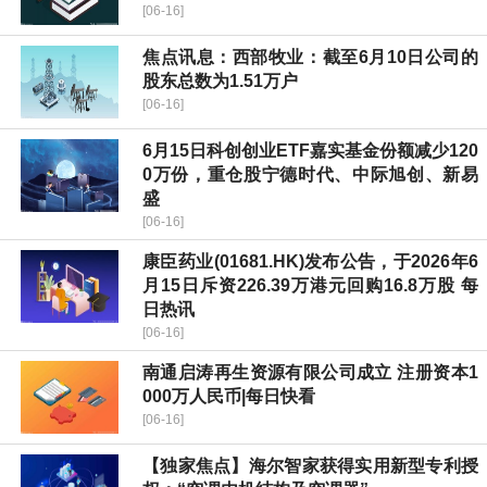
[06-16]
焦点讯息：西部牧业：截至6月10日公司的
股东总数为1.51万户
[06-16]
6月15日科创创业ETF嘉实基金份额减少120
0万份，重仓股宁德时代、中际旭创、新易
盛
[06-16]
康臣药业(01681.HK)发布公告，于2026年6
月15日斥资226.39万港元回购16.8万股 每
日热讯
[06-16]
南通启涛再生资源有限公司成立 注册资本1
000万人民币|每日快看
[06-16]
【独家焦点】海尔智家获得实用新型专利授