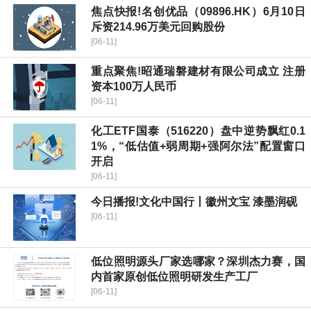
焦点快报!名创优品（09896.HK）6月10日
斥资214.96万美元回购股份
[06-11]
重点聚焦!昭通瑞磐建材有限公司成立 注册
资本100万人民币
[06-11]
化工ETF国泰（516220）盘中逆势飘红0.1
1%，“低估值+弱周期+强阿尔法”配置窗口
开启
[06-11]
今日播报!文化中国行丨徽州文宝 漆墨润砚
[06-11]
低位照明源头厂家选哪家？深圳杰力赛，国
内首家原创低位照明研发生产工厂
[06-11]