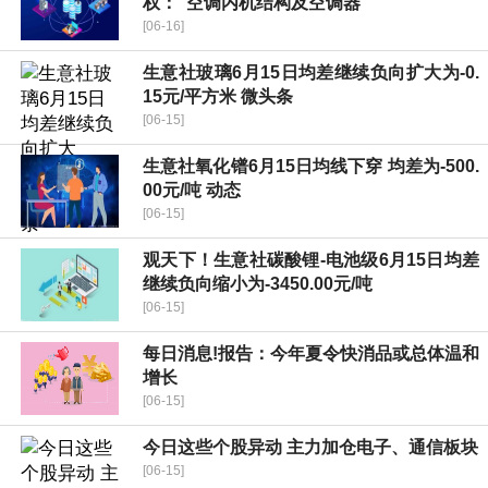
权：“空调内机结构及空调器”
[06-16]
生意社玻璃6月15日均差继续负向扩大为-0.
15元/平方米 微头条
[06-15]
生意社氧化镨6月15日均线下穿 均差为-500.
00元/吨 动态
[06-15]
观天下！生意社碳酸锂-电池级6月15日均差
继续负向缩小为-3450.00元/吨
[06-15]
每日消息!报告：今年夏令快消品或总体温和
增长
[06-15]
今日这些个股异动 主力加仓电子、通信板块
[06-15]