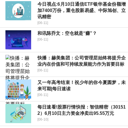
今日视点:6月10日通信ETF银华基金份额增
加7400万份，重仓股新易盛、中际旭创、立
讯精密
[06-11]
和讯陈乔文：空仓就是“赚”？
[06-11]
快播：赫美集团：公司管理层始终将提升企
业内在价值和可持续发展能力作为首要目标
[06-11]
又一年高考结束！祝少年的你今夏圆梦，未
来可期|每日速读
[06-11]
每日速看!股票行情快报：智信精密（30151
2）6月10日主力资金净卖出95.55万元
[06-10]