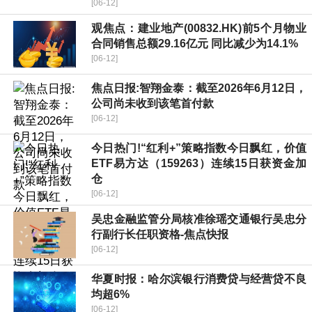
[06-12]
观焦点：建业地产(00832.HK)前5个月物业
合同销售总额29.16亿元 同比减少为14.1%
[06-12]
焦点日报:智翔金泰：截至2026年6月12日，
公司尚未收到该笔首付款
[06-12]
今日热门!“红利+”策略指数今日飘红，价值
ETF易方达（159263）连续15日获资金加
仓
[06-12]
吴忠金融监管分局核准徐瑶交通银行吴忠分
行副行长任职资格-焦点快报
[06-12]
华夏时报：哈尔滨银行消费贷与经营贷不良
均超6%
[06-12]