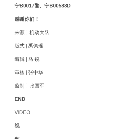
宁B
0017警、
宁B00588D
感谢你们！
来源丨机动大队
版式 | 禹佩瑶
编辑 | 马 锐
审核 | 张中华
监制丨张国军
END
VIDEO
视