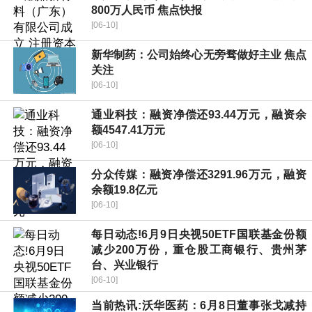
800万人民币 焦点快报
[06-10]
新华制药：公司始终心无旁骛做好主业 焦点
关注
[06-10]
通业科技：融资净偿还93.44万元，融资余
额4547.41万元
[06-10]
分众传媒：融资净偿还3291.96万元，融资
余额19.8亿元
[06-10]
每日动态!6月9日央视50ETF国联基金份额
减少200万份，重仓股工商银行、贵州茅
台、兴业银行
[06-10]
当前热讯:沃华医药：6月8日董事张戈减持