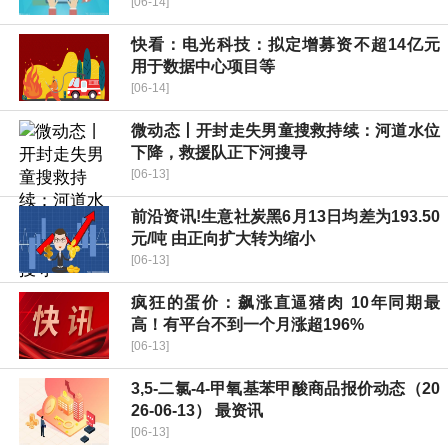
[06-14]
快看：电光科技：拟定增募资不超14亿元
用于数据中心项目等
[06-14]
微动态丨开封走失男童搜救持续：河道水位
下降，救援队正下河搜寻
[06-13]
前沿资讯!生意社炭黑6月13日均差为193.50
元/吨 由正向扩大转为缩小
[06-13]
疯狂的蛋价：飙涨直逼猪肉 10年同期最
高！有平台不到一个月涨超196%
[06-13]
3,5-二氯-4-甲氧基苯甲酸商品报价动态（20
26-06-13） 最资讯
[06-13]