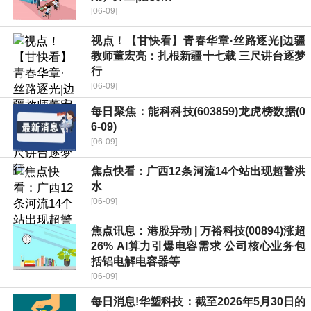
[06-09]
视点！【甘快看】青春华章·丝路逐光|边疆
教师董宏亮：扎根新疆十七载 三尺讲台逐梦
行
[06-09]
每日聚焦：能科科技(603859)龙虎榜数据(0
6-09)
[06-09]
焦点快看：广西12条河流14个站出现超警洪
水
[06-09]
焦点讯息：港股异动 | 万裕科技(00894)涨超
26% AI算力引爆电容需求 公司核心业务包
括铝电解电容器等
[06-09]
每日消息!华塑科技：截至2026年5月30日的