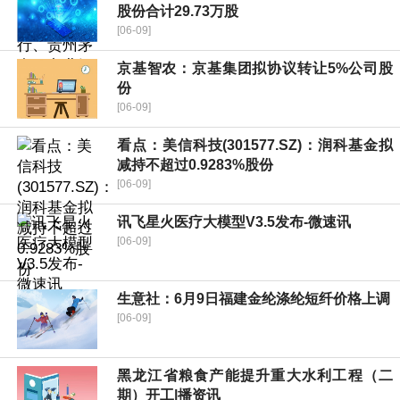
股份合计29.73万股
[06-09]
京基智农：京基集团拟协议转让5%公司股
份
[06-09]
看点：美信科技(301577.SZ)：润科基金拟
减持不超过0.9283%股份
[06-09]
讯飞星火医疗大模型V3.5发布-微速讯
[06-09]
生意社：6月9日福建金纶涤纶短纤价格上调
[06-09]
黑龙江省粮食产能提升重大水利工程（二
期）开工|播资讯