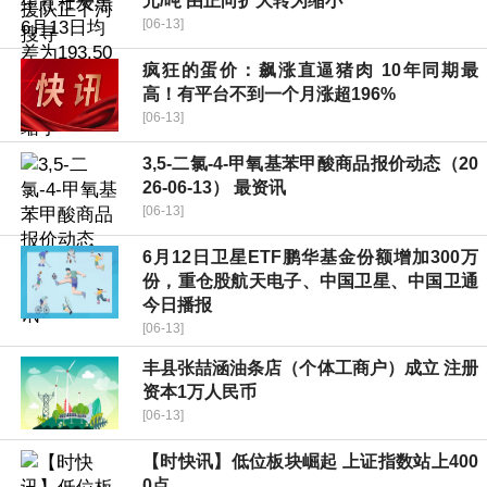
元/吨 由正向扩大转为缩小
[06-13]
疯狂的蛋价：飙涨直逼猪肉 10年同期最
高！有平台不到一个月涨超196%
[06-13]
3,5-二氯-4-甲氧基苯甲酸商品报价动态（20
26-06-13） 最资讯
[06-13]
6月12日卫星ETF鹏华基金份额增加300万
份，重仓股航天电子、中国卫星、中国卫通
今日播报
[06-13]
丰县张喆涵油条店（个体工商户）成立 注册
资本1万人民币
[06-13]
【时快讯】低位板块崛起 上证指数站上400
0点