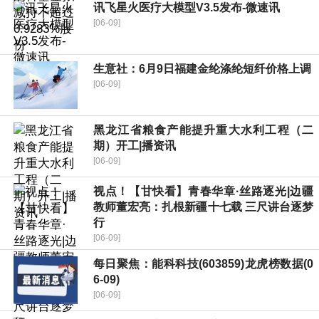
讯飞星火医疗大模型V3.5发布-微速讯
[06-09]
生意社：6月9日福建金纶涤纶短纤价格上调
[06-09]
黑龙江省粮食产能提升重大水利工程（二
期）开工|播资讯
[06-09]
视点！【甘快看】青春华章·丝路逐光|边疆
教师董宏亮：扎根新疆十七载 三尺讲台逐梦
行
[06-09]
每日聚焦：能科科技(603859)龙虎榜数据(0
6-09)
[06-09]