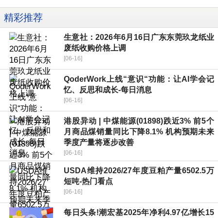
精彩推荐
生意社：2026年6月16日广东东莞玖龙纸业
废纸收购价格上调
[06-16]
QoderWork上线“意识“功能：让AI学会记
忆、反思和成长-每日消息
[06-16]
港股异动 | 中煤能源(01898)跌近3% 前5个
月商品煤销量同比下降8.1% 机构预期未来
季度产量将逐步改善
[06-16]
USDA维持2026/27年度豆粕产量6502.5万
短吨-热门看点
[06-16]
每日头条!潮宏基2025年净利4.97亿增长15