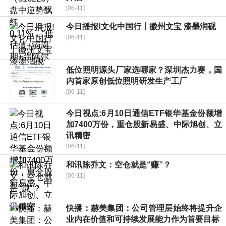
[06-11]
今日播报!文化中国行丨徽州文宝 漆墨润砚
[06-11]
低位照明源头厂家选哪家？深圳杰力赛，国
内首家原创低位照明研发生产工厂
[06-11]
今日视点:6月10日通信ETF银华基金份额增
加7400万份，重仓股新易盛、中际旭创、立
讯精密
[06-11]
和讯陈乔文：空仓就是“赚”？
[06-11]
快播：赫美集团：公司管理层始终将提升企
业内在价值和可持续发展能力作为首要目标