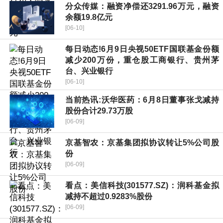
分众传媒：融资净偿还3291.96万元，融资
余额19.8亿元
[06-10]
每日动态!6月9日央视50ETF国联基金份额
减少200万份，重仓股工商银行、贵州茅
台、兴业银行
[06-10]
当前热讯:沃华医药：6月8日董事张戈减持
股份合计29.73万股
[06-09]
京基智农：京基集团拟协议转让5%公司股
份
[06-09]
看点：美信科技(301577.SZ)：润科基金拟
减持不超过0.9283%股份
[06-09]