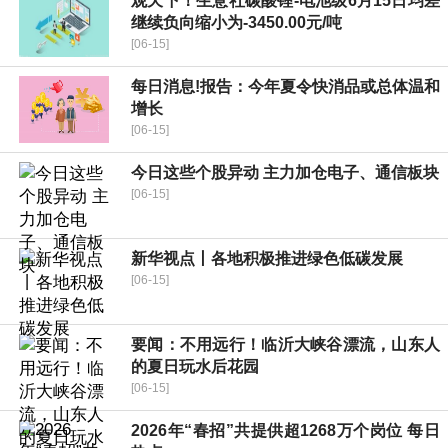
观天下！生意社碳酸锂-电池级6月15日均差
继续负向缩小为-3450.00元/吨
[06-15]
每日消息!报告：今年夏令快消品或总体温和
增长
[06-15]
今日这些个股异动 主力加仓电子、通信板块
[06-15]
新华视点丨各地积极推进绿色低碳发展
[06-15]
要闻：不用远行！临沂大峡谷漂流，山东人
的夏日玩水后花园
[06-15]
2026年“春招”共提供超1268万个岗位 每日