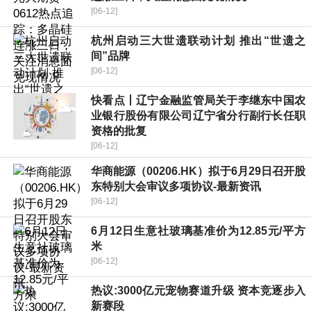
[06-12]
杭州启动三大世遗联动计划 推出“世遗之
间”品牌
[06-12]
快看点丨辽宁金融监管局关于李继东中国农
业银行股份有限公司辽宁省分行副行长任职
资格的批复
[06-12]
华商能源（00206.HK）拟于6月29日召开股
东特别大会审议多项协议-最新资讯
[06-12]
6月12日生意社玻璃基准价为12.85元/平方
米
[06-12]
热议:3000亿元宠物赛道升级 资本竞逐步入
新赛段