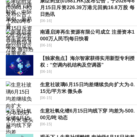
康臣药业(01681.HK)发布公告，于2026年6
月15日斥资226.39万港元回购16.8万股 每
日热讯
[06-16]
南通启涛再生资源有限公司成立 注册资本1
000万人民币|每日快看
[06-16]
【独家焦点】海尔智家获得实用新型专利授
权：“空调内机结构及空调器”
[06-16]
生意社玻璃6月15日均差继续负向扩大为-0.
15元/平方米 微头条
[06-15]
生意社氧化镨6月15日均线下穿 均差为-500.
00元/吨 动态
[06-15]