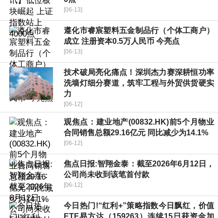
[06-13]
遵化市睿宸塑料五金制品行（个体工商户）
成立 注册资本0.5万人民币 今亮点
[06-13]
技术破局亮化痛点！深圳杰力赛深耕恒功率
洗墙灯细分赛道，筑牢工程与外贸供货硬实
力
[06-12]
观焦点：建业地产(00832.HK)前5个月物业
合同销售总额29.16亿元 同比减少为14.1%
[06-12]
焦点日报:智翔金泰：截至2026年6月12日，
公司尚未收到该笔首付款
[06-12]
今日热门!“红利+”策略指数今日飘红，价值
ETF易方达（159263）连续15日获资金加