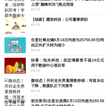
上演“巅峰对决”|焦点报道
[06-14]
【独家】露笑科技：公司董事辞职
[06-14]
生意社氧化镝6月14日均差为25750.00元/吨
由正向扩大转为缩小
[06-14]
快看：电光科技：拟定增募资不超14亿元
用于数据中心项目等
[06-14]
微动态丨开封走失男童搜救持续：河道水位
下降，救援队正下河搜寻
[06-13]
前沿资讯!生意社炭黑6月13日均差为193.50