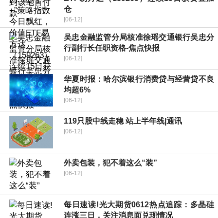
仓
[06-12]
吴忠金融监管分局核准徐瑶交通银行吴忠分
行副行长任职资格-焦点快报
[06-12]
华夏时报：哈尔滨银行消费贷与经营贷不良
均超6%
[06-12]
119只股中线走稳 站上半年线|通讯
[06-12]
外卖包装，犯不着这么“装”
[06-12]
每日速读!光大期货0612热点追踪：多晶硅
连涨三日，关注消息面兑现情况