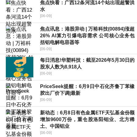
焦点快看：广西12条河流14个站出现超警洪
水
[06-09]
焦点讯息：港股异动 | 万裕科技(00894)涨超
26% AI算力引爆电容需求 公司核心业务包
括铝电解电容器等
[06-09]
每日消息!华塑科技：截至2026年5月30日的
股东人数为8,918人
[06-09]
PriceSeek提醒：6月9日中石化齐鲁丁苯橡
胶出厂价下调|最新
[06-09]
新动态：6月8日有色金属ETF天弘基金份额
增加9600万份，重仓股洛阳钼业、北方稀
土、中国铝业
[06-09]