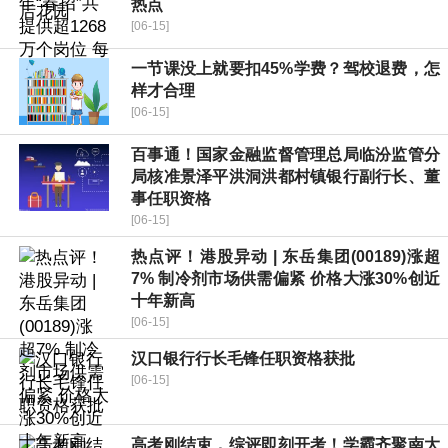
热点
[06-15]
一节课没上就要扣45%学费？驾校退费，怎
样才合理
[06-15]
百事通！国家金融监督管理总局临汾监管分
局核准景泽平洪洞洪都村镇银行副行长、董
事任职资格
[06-15]
热点评！港股异动 | 东岳集团(00189)涨超
7% 制冷剂市场供需偏紧 价格大涨30%创近
十年新高
[06-15]
汉口银行行长毛锋任职资格获批
[06-15]
高考刚结束，综评即刻开考！学霸齐聚南大