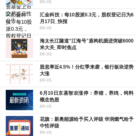
[06-10]
汇金科技：每10股派0.3元，股权登记日为6
月17日_快报
[06-10]
海太长江隧道“江海号”盾构机掘进突破6000
米大关_即时焦点
[06-10]
股息率近4.5%！分红季来袭，银行板块逆势
大涨
[06-10]
6月10日京基智农涨停：养猪，养鸡，饲料
概念热股
[06-10]
花旗：新奥能源给予买入评级 华润燃气给予
中性评级
[06-10]