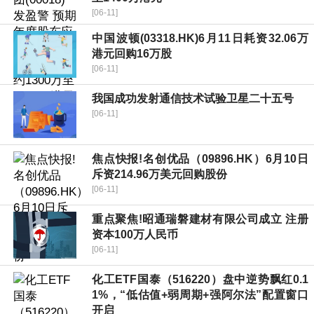
[06-11]
中国波顿(03318.HK)6月11日耗资32.06万
港元回购16万股
[06-11]
我国成功发射通信技术试验卫星二十五号
[06-11]
焦点快报!名创优品（09896.HK）6月10日
斥资214.96万美元回购股份
[06-11]
重点聚焦!昭通瑞磐建材有限公司成立 注册
资本100万人民币
[06-11]
化工ETF国泰（516220）盘中逆势飘红0.1
1%，“低估值+弱周期+强阿尔法”配置窗口
开启