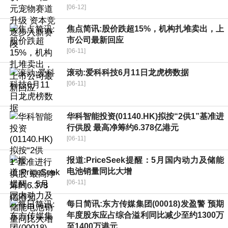
[06-12]
焦点简讯:股价跌超15%，机构扎堆卖出，上
市公司最新回应
[06-11]
滚动:爱科科技6月11日龙虎榜数据
[06-11]
华科智能投资(01140.HK)拟按“2供1”基准进
行供股 最高净筹约6.378亿港元
[06-11]
报道:PriceSeek提醒：5月国内动力及储能
电池销量同比大增
[06-11]
每日简讯:东方传媒集团(00018)发盈警 预期
年度股东应占综合溢利同比减少至约1300万
至1400万港元