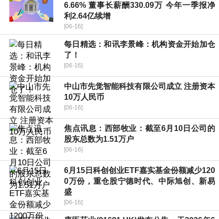
6.66% 董事长薪酬330.09万 今年一季报净
利2.64亿续增
[06-16]
每日精选：和讯李景峰：机构资金开始加仓
了！
[06-16]
中山市先觉智能科技有限公司成立 注册资本
10万人民币
[06-16]
焦点讯息：西部牧业：截至6月10日公司的
股东总数为1.51万户
[06-16]
6月15日科创创业ETF嘉实基金份额减少120
0万份，重仓股宁德时代、中际旭创、新易
盛
[06-16]