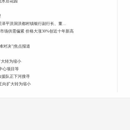
玩水后花园
理
泽平洪洞洪都村镇银行副行长、董...
制冷剂市场供需偏紧 价格大涨30%创近十年新高
对决”|焦点报道
向扩大转为缩小
中心项目等
救援队正下河搜寻
 由正向扩大转为缩小