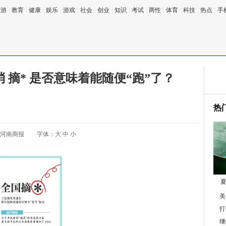
旅游
|
教育
|
健康
|
娱乐
|
游戏
|
社会
|
创业
|
知识
|
考试
|
两性
|
体育
|
科技
|
热点
|
手
 摘* 是否意味着能随便“跑”了？
热
:河南商报
字体：
大
中
小
夏
美
打
继