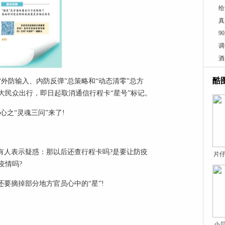
给
真
9
调
酒
酷
外防输入、内防反弹”总策略和“动态清零”总方
大民众出行，即日起取消通信行程卡“星号”标记。
心之“灵魂三问”来了!
有人表示疑惑：那以后还查行程卡吗?是要让防疫
片仔
疫情吗?
要摘掉部分地方官员心中的“星”!
小