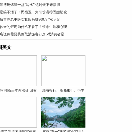
淄博烧烤泼一盆“冷水” 这时候不来淄博
是笑不活了！民宿五一为涨价谎称因嫖娼被
0后冒充老中医卖壮阳药赚900万 “私人定
休来的假期为什么不香了？带来生理和心理
店谎称需要装修取消游客订房 对消费者是
图美文
癀时隔三年再涨价 因黄
渤海银行、浙商银行、恒丰
银
贝饿了带货因虚假宣传被
三亚“五一”旅游遇冷了吗？