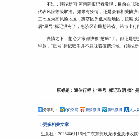
不过，顶端新闻·河南商报记者发现，目前在“郑
代表风险等级取消。如果有疫情，还是会有相关防疫
二七区为高风险地区，惠济区为低风险地区，按照以
后“星号”标记没有了，惠济区市民想跨省、跨市出行
疫情之下，想必大家都快被“憋疯”了。但还是
毕竟，“星号”标记取消并不意味着疫情消散。(顶端新
标签：
通信行程卡星号标记取消
摘*是否意味着
原标题：
通信行程卡“星号”标记取消 摘* 
分享到：
QQ空间
新浪微博
腾讯微博
人人
>更多相关文章
生意社：2026年6月16日广东东莞玖龙纸业废纸收