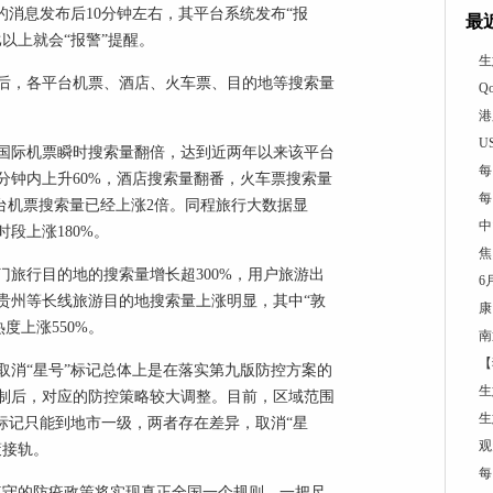
的消息发布后10分钟左右，其平台系统发布“报
最
以上就会“报警”提醒。
生
后，各平台机票、酒店、火车票、目的地等搜索量
Q
港
U
国际机票瞬时搜索量翻倍，达到近两年以来该平台
每
分钟内上升60%，酒店搜索量翻番，火车票搜索量
每
平台机票搜索量已经上涨2倍。同程旅行大数据显
中
段上涨180%。
焦
旅行目的地的搜索量增长超300%，用户旅游出
6
贵州等长线旅游目的地搜索量上涨明显，其中“敦
康
度上涨550%。
南
【
取消“星号”标记总体上是在落实第九版防控方案的
生
制后，对应的防控策略较大调整。目前，区域范围
生
标记只能到地市一级，两者存在差异，取消“星
观
策接轨。
每
遵守的防疫政策将实现真正全国一个规则、一把尺