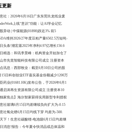
近更新
意社：2026年6月16日广东东莞玖龙纸业废
oderWork上线“意识“功能：让AI学会记忆
股异动 | 中煤能源(01898)跌近3% 前5
SDA维持2026/27年度豆粕产量6502.5万短吨-
日头条!潮宏基2025年净利4.97亿增长156.6
日精选：和讯李景峰：机构资金开始加仓了
山市先觉智能科技有限公司成立 注册资本
点讯息：西部牧业：截至6月10日公司的股
月15日科创创业ETF嘉实基金份额减少1200万
臣药业(01681.HK)发布公告，于2026年6月1
通启涛再生资源有限公司成立 注册资本10
独家焦点】海尔智家获得实用新型专利授权
意社玻璃6月15日均差继续负向扩大为-0.15
意社氧化镨6月15日均线下穿 均差为-500.
天下！生意社碳酸锂-电池级6月15日均差继
日消息!报告：今年夏令快消品或总体温和