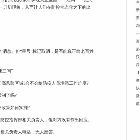
今
一刀切现象，从而让人们在防控常态化之下的出
新
要
2
一
百
热
的消息。但“星号”标记取消，是否能真正给老百姓
汉
高
魂三问”：
【
生
和高风险区域?会不会给防疫人员增添工作难度?
快
限制了吗?
微
前
疫政策如何实施?
情防控指挥部相关负责人，但对方没有作出回应。
委相关负责人电话，无人应答。