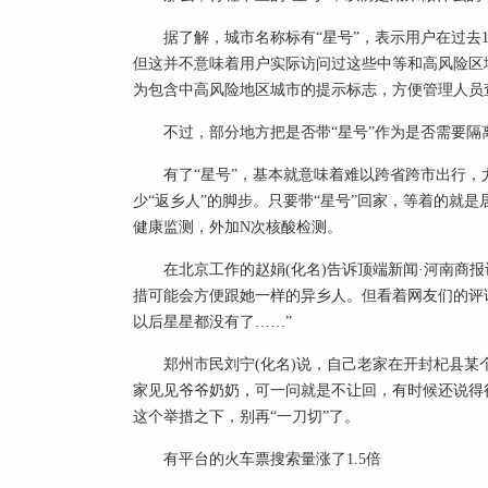
据了解，城市名称标有“星号”，表示用户在过去
但这并不意味着用户实际访问过这些中等和高风险区
为包含中高风险地区城市的提示标志，方便管理人员
不过，部分地方把是否带“星号”作为是否需要隔
有了“星号”，基本就意味着难以跨省跨市出行，
少“返乡人”的脚步。只要带“星号”回家，等着的就
健康监测，外加N次核酸检测。
在北京工作的赵娟(化名)告诉顶端新闻·河南商
措可能会方便跟她一样的异乡人。但看着网友们的评
以后星星都没有了……”
郑州市民刘宁(化名)说，自己老家在开封杞县某
家见见爷爷奶奶，可一问就是不让回，有时候还说得
这个举措之下，别再“一刀切”了。
有平台的火车票搜索量涨了1.5倍