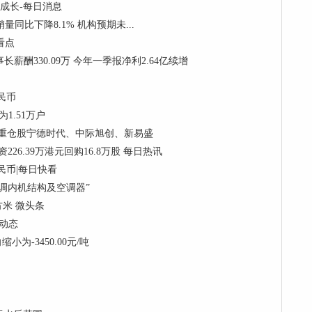
和成长-每日消息
销量同比下降8.1% 机构预期未...
门看点
董事长薪酬330.09万 今年一季报净利2.64亿续增
民币
1.51万户
份，重仓股宁德时代、中际旭创、新易盛
资226.39万港元回购16.8万股 每日热讯
民币|每日快看
调内机结构及空调器”
方米 微头条
 动态
为-3450.00元/吨