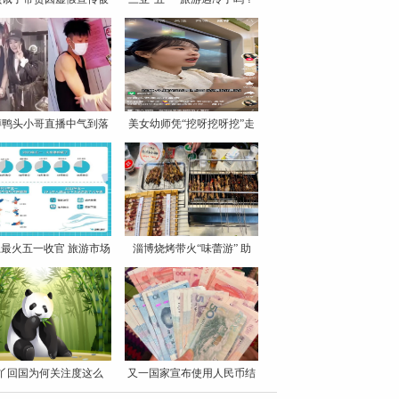
罚
博鸭头小哥直播中气到落
美女幼师凭“挖呀挖呀挖”走
泪
最火五一收官 旅游市场
淄博烧烤带火“味蕾游” 助
丫回国为何关注度这么
又一国家宣布使用人民币结
高？
算