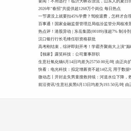
要闻：不用远行！临沂大峡谷漂流，山东人的夏日
2026年“春招”共提供超1268万个岗位 每日热点
一节课没上就要扣45%学费？驾校退费，怎样才合
百事通！国家金融监督管理总局临汾监管分局核准景
热点评！港股异动 | 东岳集团(00189)涨超7% 
汉口银行行长毛锋任职资格获批
高考刚结束，综评即刻开考！学霸齐聚南大上演“巅峰
【独家】露笑科技：公司董事辞职
生意社氧化镝6月14日均差为25750.00元/吨 由正
快看：电光科技：拟定增募资不超14亿元 用于数据
微动态丨开封走失男童搜救持续：河道水位下降，
前沿资讯!生意社炭黑6月13日均差为193.50元/吨