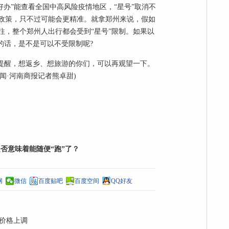
好办”能查看全国中高风险疫情地区，“星号”取消不
政策，只不过可能会更精准。就拿郑州来说，假如
往，整个郑州人出行都会受到“星号”限制。如果以
的话，是不是可以不受限制呢?
想提醒，想返乡、想旅游的你们，可以再观望一下。
闻·河南商报记者熊卓甜)
能随便跑了
火车票搜索量
敦煌莫高窟
是否意味着能随便“跑”了？
网
微信
百度贴吧
百度空间
QQ好友
购价格上调