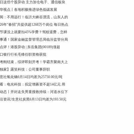
日这些个股异动 主力加仓电子、通信板块
华视点丨各地积极推进绿色低碳发展
闻：不用远行！临沂大峡谷漂流，山东人的
026年“春招”共提供超1268万个岗位 每日热点
节课没上就要扣45%学费？驾校退费，怎样
事通！国家金融监督管理总局临汾监管分局
点评！港股异动 | 东岳集团(00189)涨超
口银行行长毛锋任职资格获批
考刚结束，综评即刻开考！学霸齐聚南大上
独家】露笑科技：公司董事辞职
意社氧化镝6月14日均差为25750.00元/吨
看：电光科技：拟定增募资不超14亿元 用
动态丨开封走失男童搜救持续：河道水位下
沿资讯!生意社炭黑6月13日均差为193.50元