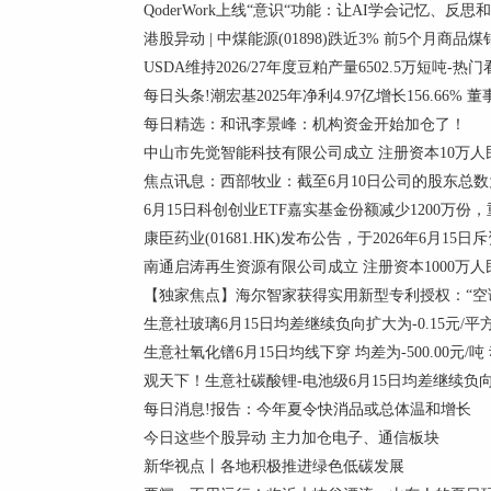
QoderWork上线“意识“功能：让AI学会记忆、反思
港股异动 | 中煤能源(01898)跌近3% 前5个月商品煤
USDA维持2026/27年度豆粕产量6502.5万短吨-热
每日头条!潮宏基2025年净利4.97亿增长156.66% 
每日精选：和讯李景峰：机构资金开始加仓了！
中山市先觉智能科技有限公司成立 注册资本10万人
焦点讯息：西部牧业：截至6月10日公司的股东总数为
6月15日科创创业ETF嘉实基金份额减少1200万
康臣药业(01681.HK)发布公告，于2026年6月15日斥
南通启涛再生资源有限公司成立 注册资本1000万人
【独家焦点】海尔智家获得实用新型专利授权：“空
生意社玻璃6月15日均差继续负向扩大为-0.15元/平
生意社氧化镨6月15日均线下穿 均差为-500.00元/吨
观天下！生意社碳酸锂-电池级6月15日均差继续负向缩小
每日消息!报告：今年夏令快消品或总体温和增长
今日这些个股异动 主力加仓电子、通信板块
新华视点丨各地积极推进绿色低碳发展