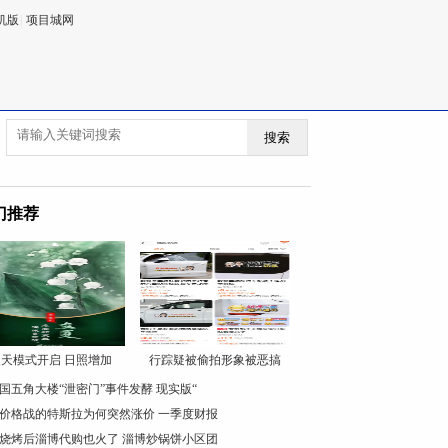
机版
|
项目城网
搜索
门推荐
天模式开启 日照增加
行踪疑被偷拍形象被恶搞
国五角大楼“泄密门”事件发酵 现实版“
价格战的特斯拉为何突然涨价 一季度财报
烧烤后淄博代购也火了 淄博炒锅饼小区团