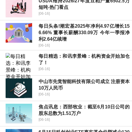
USDA维持2026/27年度豆粕产量6502.5万
短吨-热门看点
[06-16]
每日头条!潮宏基2025年净利4.97亿增长15
6.66% 董事长薪酬330.09万 今年一季报净
利2.64亿续增
[06-16]
每日精选：和讯李景峰：机构资金开始加仓
了！
[06-16]
中山市先觉智能科技有限公司成立 注册资本
10万人民币
[06-16]
焦点讯息：西部牧业：截至6月10日公司的
股东总数为1.51万户
[06-16]