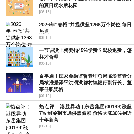
的夏日玩水后花园
[06-15]
2026年“春招”共提供超1268万个岗位 每日
热点
[06-15]
一节课没上就要扣45%学费？驾校退费，怎
样才合理
[06-15]
百事通！国家金融监督管理总局临汾监管分
局核准景泽平洪洞洪都村镇银行副行长、董
事任职资格
[06-15]
热点评！港股异动 | 东岳集团(00189)涨超
7% 制冷剂市场供需偏紧 价格大涨30%创近
十年新高
[06-15]