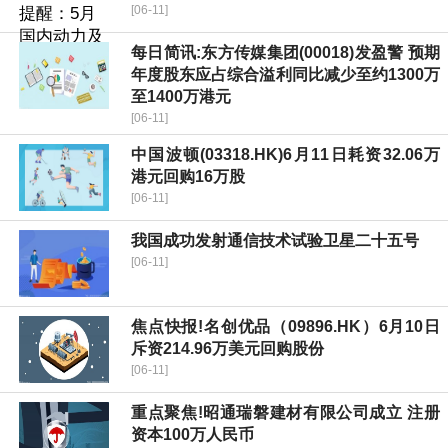
[06-11]
每日简讯:东方传媒集团(00018)发盈警 预期
年度股东应占综合溢利同比减少至约1300万
至1400万港元
[06-11]
中国波顿(03318.HK)6月11日耗资32.06万
港元回购16万股
[06-11]
我国成功发射通信技术试验卫星二十五号
[06-11]
焦点快报!名创优品（09896.HK）6月10日
斥资214.96万美元回购股份
[06-11]
重点聚焦!昭通瑞磐建材有限公司成立 注册
资本100万人民币