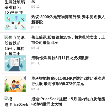
米
[06-12]
热议:3000亿元宠物赛道升级 资本竞逐步入
新赛段
[06-12]
焦点简讯:股价跌超15%，机构扎堆卖出，上
市公司最新回应
[06-11]
滚动:爱科科技6月11日龙虎榜数据
[06-11]
华科智能投资(01140.HK)拟按“2供1”基准进
行供股 最高净筹约6.378亿港元
[06-11]
报道:PriceSeek提醒：5月国内动力及储能
电池销量同比大增