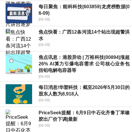
每日聚焦：能科科技(603859)龙虎榜数据(0
6-09)
[06-09]
焦点快看：广西12条河流14个站出现超警洪
水
[06-09]
焦点讯息：港股异动 | 万裕科技(00894)涨超
26% AI算力引爆电容需求 公司核心业务包
括铝电解电容器等
[06-09]
每日消息!华塑科技：截至2026年5月30日的
股东人数为8,918人
[06-09]
PriceSeek提醒：6月9日中石化齐鲁丁苯橡
胶出厂价下调|最新
[06-09]