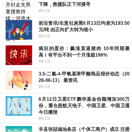
下降，救援队正下河搜寻
[06-13]
前沿资讯!生意社炭黑6月13日均差为193.50
元/吨 由正向扩大转为缩小
[06-13]
疯狂的蛋价：飙涨直逼猪肉 10年同期最
高！有平台不到一个月涨超196%
[06-13]
3,5-二氯-4-甲氧基苯甲酸商品报价动态（20
26-06-13） 最资讯
[06-13]
6月12日卫星ETF鹏华基金份额增加300万
份，重仓股航天电子、中国卫星、中国卫通
今日播报
[06-13]
丰县张喆涵油条店（个体工商户）成立 注册