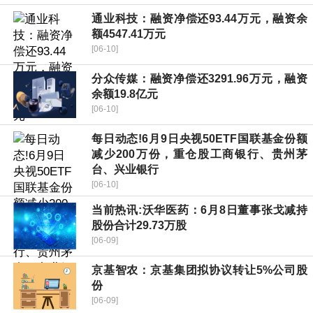
通业科技：融资净偿还93.44万元，融资余
额4547.41万元
[06-10]
分众传媒：融资净偿还3291.96万元，融资
余额19.8亿元
[06-10]
每日动态!6月9日央视50ETF国联基金份额
减少200万份，重仓股工商银行、贵州茅
台、兴业银行
[06-10]
当前热讯:沃华医药：6月8日董事张戈减持
股份合计29.73万股
[06-09]
京基智农：京基集团拟协议转让5%公司股
份
[06-09]