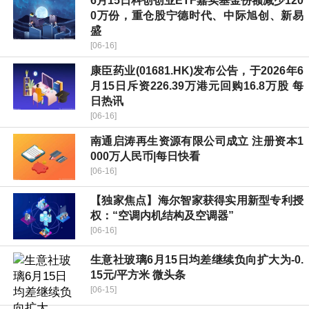
6月15日科创创业ETF嘉实基金份额减少120
0万份，重仓股宁德时代、中际旭创、新易
盛
[06-16]
康臣药业(01681.HK)发布公告，于2026年6
月15日斥资226.39万港元回购16.8万股 每
日热讯
[06-16]
南通启涛再生资源有限公司成立 注册资本1
000万人民币|每日快看
[06-16]
【独家焦点】海尔智家获得实用新型专利授
权：“空调内机结构及空调器”
[06-16]
生意社玻璃6月15日均差继续负向扩大为-0.
15元/平方米 微头条
[06-15]