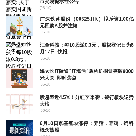
市交易提示性公告
[06-10]
广深铁路股份（00525.HK）拟斥资1.00亿
元回购A股并注销
[06-10]
汇金科技：每10股派0.3元，股权登记日为6
月17日_快报
[06-10]
海太长江隧道“江海号”盾构机掘进突破6000
米大关_即时焦点
[06-10]
股息率近4.5%！分红季来袭，银行板块逆势
大涨
[06-10]
6月10日京基智农涨停：养猪，养鸡，饲料
概念热股