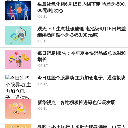
生意社氧化镨6月15日均线下穿 均差为-500.
00元/吨 动态
[06-15]
观天下！生意社碳酸锂-电池级6月15日均差
继续负向缩小为-3450.00元/吨
[06-15]
每日消息!报告：今年夏令快消品或总体温和
增长
[06-15]
今日这些个股异动 主力加仓电子、通信板块
[06-15]
新华视点丨各地积极推进绿色低碳发展
[06-15]
要闻：不用远行！临沂大峡谷漂流，山东人