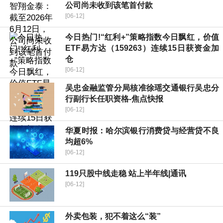
公司尚未收到该笔首付款
[06-12]
今日热门!“红利+”策略指数今日飘红，价值
ETF易方达（159263）连续15日获资金加
仓
[06-12]
吴忠金融监管分局核准徐瑶交通银行吴忠分
行副行长任职资格-焦点快报
[06-12]
华夏时报：哈尔滨银行消费贷与经营贷不良
均超6%
[06-12]
119只股中线走稳 站上半年线|通讯
[06-12]
外卖包装，犯不着这么“装”