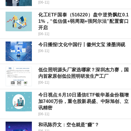
[06-11]
化工ETF国泰（516220）盘中逆势飘红0.1
1%，“低估值+弱周期+强阿尔法”配置窗口
开启
[06-11]
今日播报!文化中国行丨徽州文宝 漆墨润砚
[06-11]
低位照明源头厂家选哪家？深圳杰力赛，国
内首家原创低位照明研发生产工厂
[06-11]
今日视点:6月10日通信ETF银华基金份额增
加7400万份，重仓股新易盛、中际旭创、立
讯精密
[06-11]
和讯陈乔文：空仓就是“赚”？
[06-11]