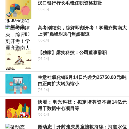
汉口银行行长毛锋任职资格获批
[06-15]
高考刚结束，综评即刻开考！学霸齐聚南大
上演“巅峰对决”|焦点报道
[06-14]
【独家】露笑科技：公司董事辞职
[06-14]
生意社氧化镝6月14日均差为25750.00元/吨
由正向扩大转为缩小
[06-14]
快看：电光科技：拟定增募资不超14亿元
用于数据中心项目等
[06-14]
微动态丨开封走失男童搜救持续：河道水位