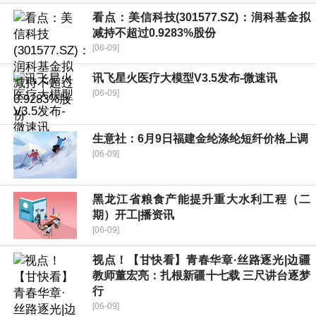
看点：美信科技(301577.SZ)：润科基金拟
减持不超过0.9283%股份
[06-09]
讯飞星火医疗大模型V3.5发布-微速讯
[06-09]
生意社：6月9日福建金纶涤纶短纤价格上调
[06-09]
黑龙江省粮食产能提升重大水利工程（二
期）开工|播资讯
[06-09]
视点！【甘快看】青春华章·丝路逐光|边疆
教师董宏亮：扎根新疆十七载 三尺讲台逐梦
行
[06-09]