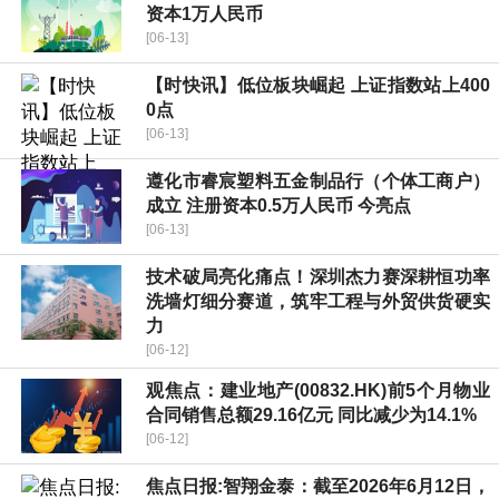
资本1万人民币
[06-13]
【时快讯】低位板块崛起 上证指数站上400
0点
[06-13]
遵化市睿宸塑料五金制品行（个体工商户）
成立 注册资本0.5万人民币 今亮点
[06-13]
技术破局亮化痛点！深圳杰力赛深耕恒功率
洗墙灯细分赛道，筑牢工程与外贸供货硬实
力
[06-12]
观焦点：建业地产(00832.HK)前5个月物业
合同销售总额29.16亿元 同比减少为14.1%
[06-12]
焦点日报:智翔金泰：截至2026年6月12日，