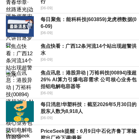
行
[06-09]
每日聚焦：能科科技(603859)龙虎榜数据(0
6-09)
[06-09]
焦点快看：广西12条河流14个站出现超警洪
水
[06-09]
焦点讯息：港股异动 | 万裕科技(00894)涨超
26% AI算力引爆电容需求 公司核心业务包
括铝电解电容器等
[06-09]
每日消息!华塑科技：截至2026年5月30日的
股东人数为8,918人
[06-09]
PriceSeek提醒：6月9日中石化齐鲁丁苯橡
胶出厂价下调|最新