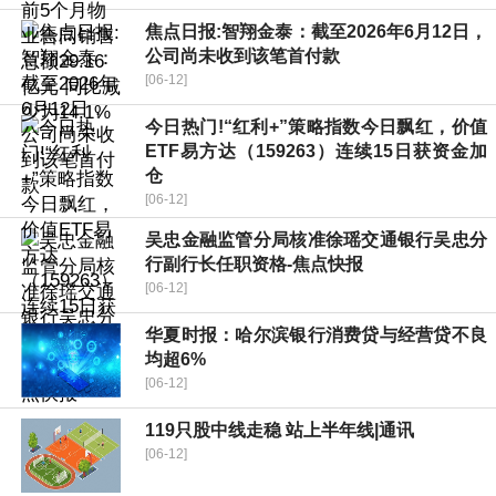
焦点日报:智翔金泰：截至2026年6月12日，
公司尚未收到该笔首付款
[06-12]
今日热门!“红利+”策略指数今日飘红，价值
ETF易方达（159263）连续15日获资金加
仓
[06-12]
吴忠金融监管分局核准徐瑶交通银行吴忠分
行副行长任职资格-焦点快报
[06-12]
华夏时报：哈尔滨银行消费贷与经营贷不良
均超6%
[06-12]
119只股中线走稳 站上半年线|通讯
[06-12]