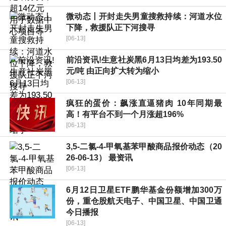
微动态丨开封走失男童搜救持续：河道水位
下降，救援队正下河搜寻
[06-13]
前沿资讯!生意社炭黑6月13日均差为193.50
元/吨 由正向扩大转为缩小
[06-13]
疯狂的蛋价：飙涨直逼猪肉 10年同期最
高！有平台不到一个月涨超196%
[06-13]
3,5-二氯-4-甲氧基苯甲酸商品报价动态（20
26-06-13） 最资讯
[06-13]
6月12日卫星ETF鹏华基金份额增加300万
份，重仓股航天电子、中国卫星、中国卫通
今日播报
[06-13]