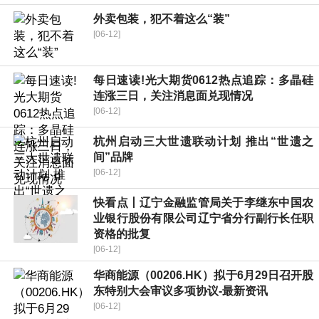
外卖包装，犯不着这么“装”
[06-12]
每日速读!光大期货0612热点追踪：多晶硅
连涨三日，关注消息面兑现情况
[06-12]
杭州启动三大世遗联动计划 推出“世遗之
间”品牌
[06-12]
快看点丨辽宁金融监管局关于李继东中国农
业银行股份有限公司辽宁省分行副行长任职
资格的批复
[06-12]
华商能源（00206.HK）拟于6月29日召开股
东特别大会审议多项协议-最新资讯
[06-12]