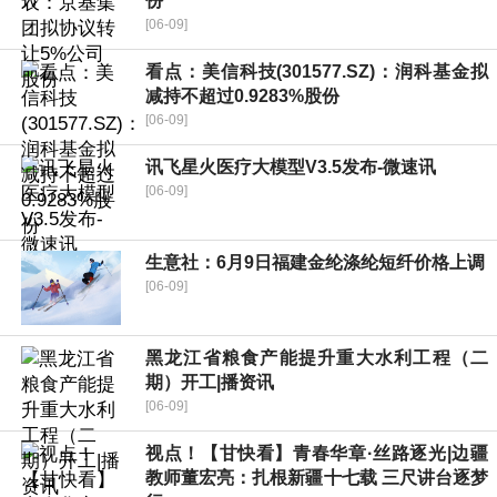
份
[06-09]
看点：美信科技(301577.SZ)：润科基金拟
减持不超过0.9283%股份
[06-09]
讯飞星火医疗大模型V3.5发布-微速讯
[06-09]
生意社：6月9日福建金纶涤纶短纤价格上调
[06-09]
黑龙江省粮食产能提升重大水利工程（二
期）开工|播资讯
[06-09]
视点！【甘快看】青春华章·丝路逐光|边疆
教师董宏亮：扎根新疆十七载 三尺讲台逐梦