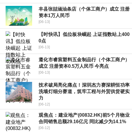
丰县张喆涵油条店（个体工商户）成立 注册
资本1万人民币
[06-13]
【时快讯】低位板块崛起 上证指数站上400
0点
[06-13]
遵化市睿宸塑料五金制品行（个体工商户）
成立 注册资本0.5万人民币 今亮点
[06-13]
技术破局亮化痛点！深圳杰力赛深耕恒功率
洗墙灯细分赛道，筑牢工程与外贸供货硬实
力
[06-12]
观焦点：建业地产(00832.HK)前5个月物业
合同销售总额29.16亿元 同比减少为14.1%
[06-12]