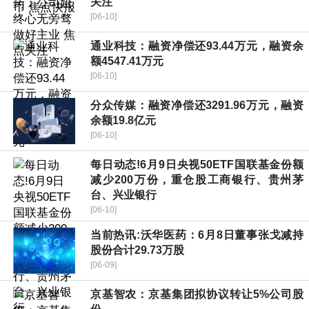
关注
[06-10]
通业科技：融资净偿还93.44万元，融资余
额4547.41万元
[06-10]
分众传媒：融资净偿还3291.96万元，融资
余额19.8亿元
[06-10]
每日动态!6月9日央视50ETF国联基金份额
减少200万份，重仓股工商银行、贵州茅
台、兴业银行
[06-10]
当前热讯:沃华医药：6月8日董事张戈减持
股份合计29.73万股
[06-09]
京基智农：京基集团拟协议转让5%公司股