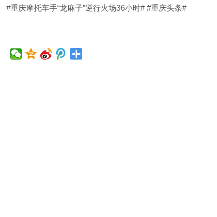
#重庆摩托车手“龙麻子”逆行火场36小时# #重庆头条#