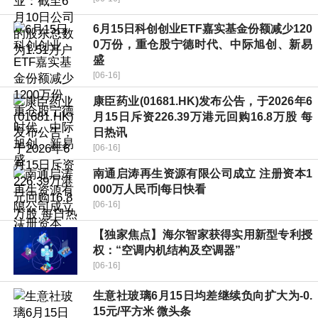
6月15日科创创业ETF嘉实基金份额减少120
0万份，重仓股宁德时代、中际旭创、新易
盛
[06-16]
康臣药业(01681.HK)发布公告，于2026年6
月15日斥资226.39万港元回购16.8万股 每
日热讯
[06-16]
南通启涛再生资源有限公司成立 注册资本1
000万人民币|每日快看
[06-16]
【独家焦点】海尔智家获得实用新型专利授
权：“空调内机结构及空调器”
[06-16]
生意社玻璃6月15日均差继续负向扩大为-0.
15元/平方米 微头条