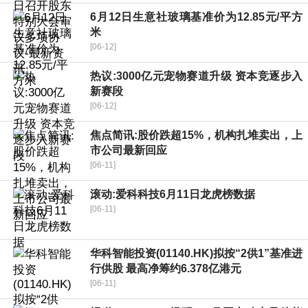
6月12日生意社玻璃基准价为12.85元/平方
米
[06-12]
热议:3000亿元宠物赛道升级 资本竞逐步入
新赛段
[06-12]
焦点简讯:股价跌超15%，机构扎堆卖出，上
市公司最新回应
[06-11]
滚动:爱科科技6月11日龙虎榜数据
[06-11]
华科智能投资(01140.HK)拟按“2供1”基准进
行供股 最高净筹约6.378亿港元
[06-11]