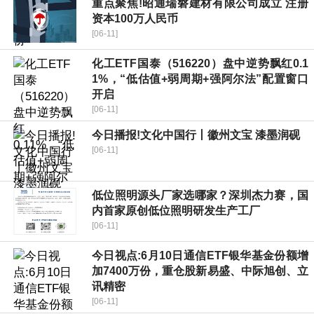
重点聚焦!昭通瑞磐建材有限公司成立 注册
资本100万人民币
[06-11]
化工ETF国泰（516220）盘中逆势飘红0.1
1%，“低估值+弱周期+强阿尔法”配置窗口
开启
[06-11]
今日播报!文化中国行丨徽州文宝 漆墨润砚
[06-11]
低位照明源头厂家选哪家？深圳杰力赛，国
内首家原创低位照明研发生产工厂
[06-11]
今日视点:6月10日通信ETF银华基金份额增
加7400万份，重仓股新易盛、中际旭创、立
讯精密
[06-11]