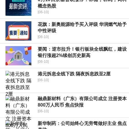
概念热股
[06-10]
花旗：新奥能源给予买入评级 华润燃气给予
中性评级
[06-10]
要闻：逆市拉升！银行板块全线飘红，建设
银行涨超2%续创历史新高
[06-10]
港元拆息全线下跌 隔夜拆息跌至2厘
[06-10]
融鼎新材料（广东）有限公司成立 注册资本
800万人民币 焦点快报
[06-10]
新华制药：公司始终心无旁骛做好主业 焦点