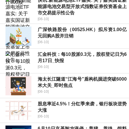
快讯:新能源电池ETF嘉实: 关于嘉实国证新
能源电池交易型开放式指数证券投资基金上
市交易提示性公告
[06-10]
广深铁路股份（00525.HK）拟斥资1.00亿
元回购A股并注销
[06-10]
汇金科技：每10股派0.3元，股权登记日为6
月17日_快报
[06-10]
海太长江隧道“江海号”盾构机掘进突破6000
米大关_即时焦点
[06-10]
股息率近4.5%！分红季来袭，银行板块逆势
大涨
[06-10]
6月10日京基智农涨停：养猪，养鸡，饲料