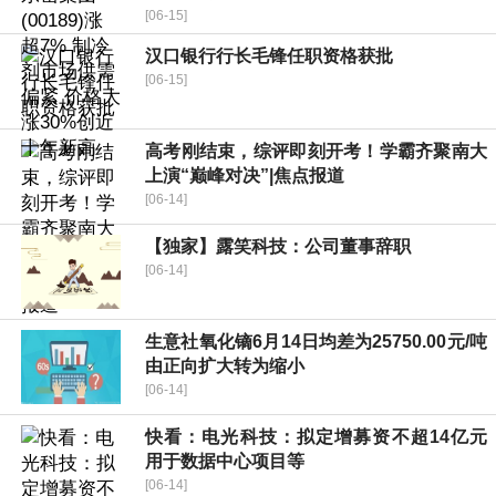
[06-15]
汉口银行行长毛锋任职资格获批
[06-15]
高考刚结束，综评即刻开考！学霸齐聚南大
上演“巅峰对决”|焦点报道
[06-14]
【独家】露笑科技：公司董事辞职
[06-14]
生意社氧化镝6月14日均差为25750.00元/吨
由正向扩大转为缩小
[06-14]
快看：电光科技：拟定增募资不超14亿元
用于数据中心项目等
[06-14]