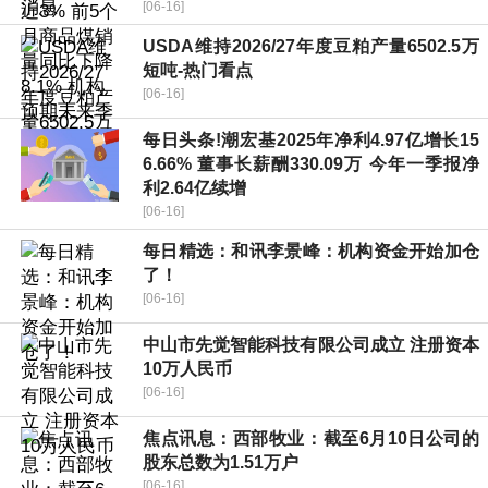
[06-16]
USDA维持2026/27年度豆粕产量6502.5万
短吨-热门看点
[06-16]
每日头条!潮宏基2025年净利4.97亿增长15
6.66% 董事长薪酬330.09万 今年一季报净
利2.64亿续增
[06-16]
每日精选：和讯李景峰：机构资金开始加仓
了！
[06-16]
中山市先觉智能科技有限公司成立 注册资本
10万人民币
[06-16]
焦点讯息：西部牧业：截至6月10日公司的
股东总数为1.51万户
[06-16]