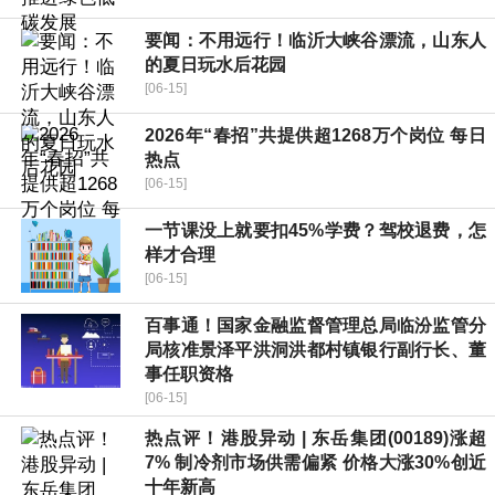
要闻：不用远行！临沂大峡谷漂流，山东人
的夏日玩水后花园
[06-15]
2026年“春招”共提供超1268万个岗位 每日
热点
[06-15]
一节课没上就要扣45%学费？驾校退费，怎
样才合理
[06-15]
百事通！国家金融监督管理总局临汾监管分
局核准景泽平洪洞洪都村镇银行副行长、董
事任职资格
[06-15]
热点评！港股异动 | 东岳集团(00189)涨超
7% 制冷剂市场供需偏紧 价格大涨30%创近
十年新高