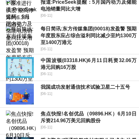
报道:PriceSeek提醒：5月国内动力及储能
电池销量同比大增
[06-11]
每日简讯:东方传媒集团(00018)发盈警 预期
年度股东应占综合溢利同比减少至约1300万
至1400万港元
[06-11]
中国波顿(03318.HK)6月11日耗资32.06万
港元回购16万股
[06-11]
我国成功发射通信技术试验卫星二十五号
[06-11]
焦点快报!名创优品（09896.HK）6月10日
斥资214.96万美元回购股份
[06-11]