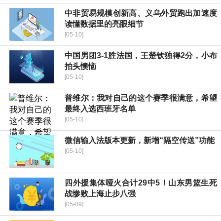
中非贸易规模创新高、义乌外贸跑出加速度
读懂数据里的亮眼细节
[05-10]
中国男团3-1胜法国，王楚钦独得2分，小布
拍头懊恼
[05-10]
普维尔：我对自己的这个赛季很满意，希望
最终入选西班牙名单
[05-10]
微信输入法版本更新，新增“隔空传送”功能
[05-10]
四外援集体哑火合计29中5！山东男篮生死
战惨败上海止步八强
[05-09]