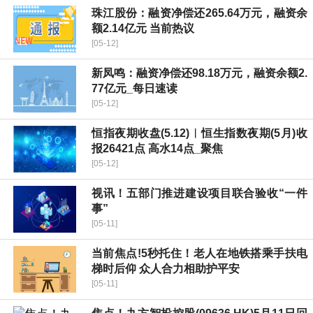
珠江股份：融资净偿还265.64万元，融资余
额2.14亿元 当前热议
[05-12]
新凤鸣：融资净偿还98.18万元，融资余额2.
77亿元_每日速读
[05-12]
恒指夜期收盘(5.12)︱恒生指数夜期(5月)收
报26421点 高水14点_聚焦
[05-12]
视讯！五部门推进建设项目联合验收“一件
事”
[05-11]
当前焦点!5秒托住！老人在地铁搭乘手扶电
梯时后仰 众人合力相助护平安
[05-11]