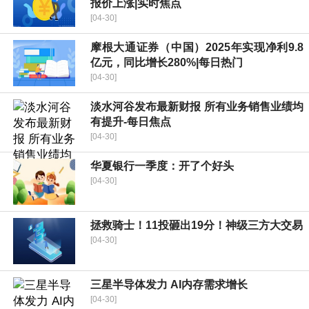
报价上涨|实时焦点
[04-30]
摩根大通证券（中国）2025年实现净利9.8
亿元，同比增长280%|每日热门
[04-30]
淡水河谷发布最新财报 所有业务销售业绩均
有提升-每日焦点
[04-30]
华夏银行一季度：开了个好头
[04-30]
拯救骑士！11投砸出19分！神级三方大交易
[04-30]
三星半导体发力 AI内存需求增长
[04-30]