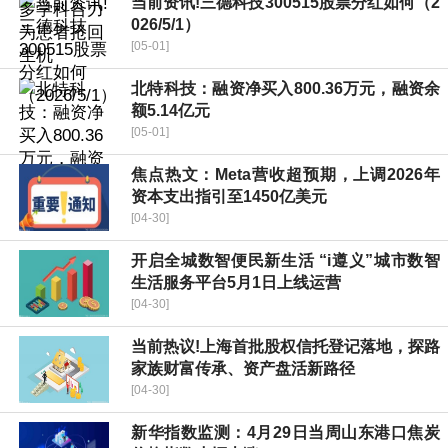
当前资讯!三德科技300515股票分红如何（2
026/5/1）
[05-01]
北特科技：融资净买入800.36万元，融资余
额5.14亿元
[05-01]
焦点热文：Meta营收超预期，上调2026年
资本支出指引至1450亿美元
[04-30]
开启全城数智便民新生活 “i遵义”城市数智
生活服务平台5月1日上线运营
[04-30]
当前热议!上海首批股权信托登记落地，探路
家族财富传承、资产盘活新路径
[04-30]
新华指数监测：4月29日当周山东港口焦炭