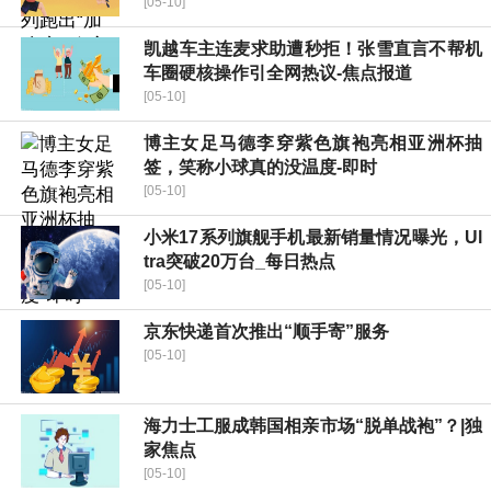
[05-10]
凯越车主连麦求助遭秒拒！张雪直言不帮机
车圈硬核操作引全网热议-焦点报道
[05-10]
博主女足马德李穿紫色旗袍亮相亚洲杯抽
签，笑称小球真的没温度-即时
[05-10]
小米17系列旗舰手机最新销量情况曝光，Ul
tra突破20万台_每日热点
[05-10]
京东快递首次推出“顺手寄”服务
[05-10]
海力士工服成韩国相亲市场“脱单战袍”？|独
家焦点
[05-10]