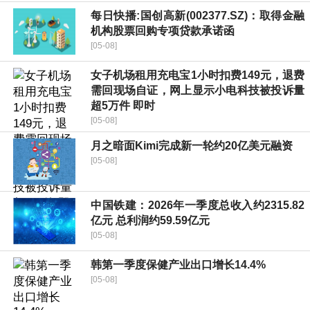
每日快播:国创高新(002377.SZ)：取得金融
机构股票回购专项贷款承诺函
[05-08]
女子机场租用充电宝1小时扣费149元，退费
需回现场自证，网上显示小电科技被投诉量
超5万件 即时
[05-08]
月之暗面Kimi完成新一轮约20亿美元融资
[05-08]
中国铁建：2026年一季度总收入约2315.82
亿元 总利润约59.59亿元
[05-08]
韩第一季度保健产业出口增长14.4%
[05-08]