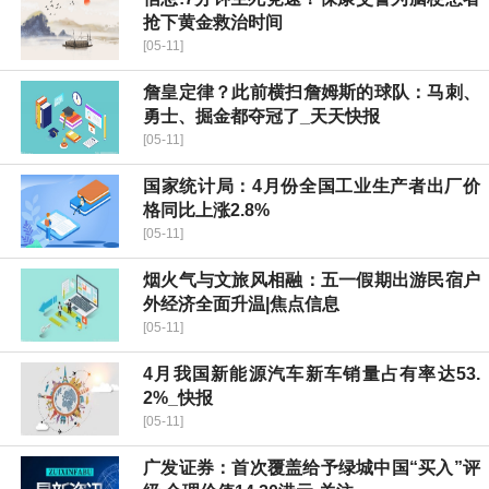
抢下黄金救治时间
[05-11]
詹皇定律？此前横扫詹姆斯的球队：马刺、
勇士、掘金都夺冠了_天天快报
[05-11]
国家统计局：4月份全国工业生产者出厂价
格同比上涨2.8%
[05-11]
烟火气与文旅风相融：五一假期出游民宿户
外经济全面升温|焦点信息
[05-11]
4月我国新能源汽车新车销量占有率达53.
2%_快报
[05-11]
广发证券：首次覆盖给予绿城中国“买入”评