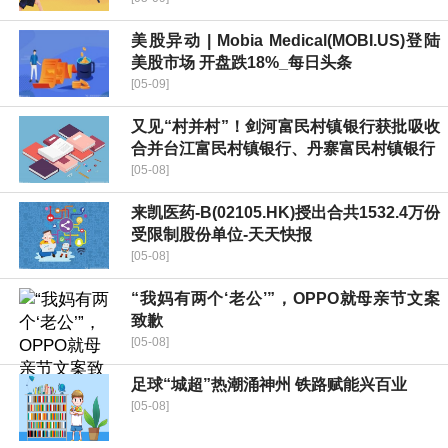
美股异动 | Mobia Medical(MOBI.US)登陆
美股市场 开盘跌18%_每日头条
[05-09]
又见“村并村”！剑河富民村镇银行获批吸收
合并台江富民村镇银行、丹寨富民村镇银行
[05-08]
来凯医药-B(02105.HK)授出合共1532.4万份
受限制股份单位-天天快报
[05-08]
“我妈有两个‘老公’”，OPPO就母亲节文案
致歉
[05-08]
足球“城超”热潮涌神州 铁路赋能兴百业
[05-08]