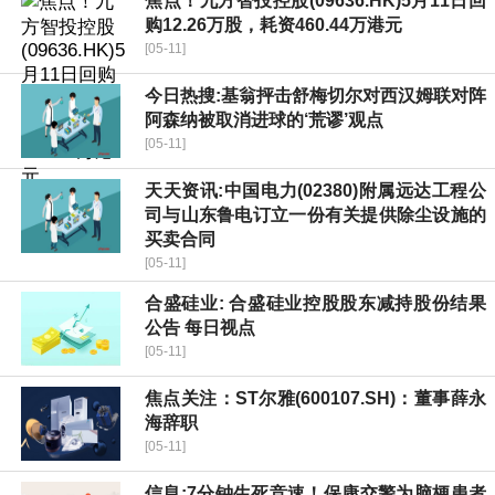
焦点！九方智投控股(09636.HK)5月11日回
购12.26万股，耗资460.44万港元
[05-11]
今日热搜:基翁抨击舒梅切尔对西汉姆联对阵
阿森纳被取消进球的‘荒谬’观点
[05-11]
天天资讯:中国电力(02380)附属远达工程公
司与山东鲁电订立一份有关提供除尘设施的
买卖合同
[05-11]
合盛硅业: 合盛硅业控股股东减持股份结果
公告 每日视点
[05-11]
焦点关注：ST尔雅(600107.SH)：董事薛永
海辞职
[05-11]
信息:7分钟生死竞速！保康交警为脑梗患者