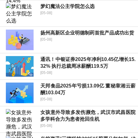
梦幻魔法公主学院怎么选
[05-08]
扬州高新区企业明德制药首批产品成功出货
[05-08]
通讯！中银证券2025年净利10.45亿增长15.
32% 执行总裁周冰薪酬119.5万
[05-08]
天邦食品2025年亏损13.09亿 董秘章湘云薪
酬103.04万
[05-08]
女孩意外导致多发伤濒危，武汉市武昌医院
多学科合力为患者抢回生机
[05-08]