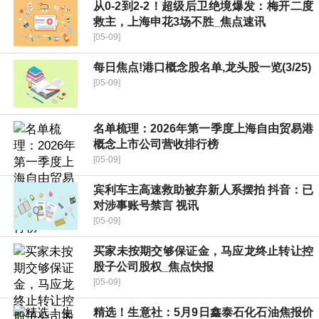
从0-2到2-2！超级后卫绝境爆发：梅开二度
救主，上海申花3场不胜_焦点速讯
[05-09]
每日焦点!港口概念股名单,龙头股一览(3/25)
[05-09]
名单梳理：2026年第一季度上海自由贸易港
概念上市公司营收排行榜
[05-09]
宾利车主高速救助被弃新人系摆拍 抖音：已
对涉事账号禁言 视讯
[05-09]
买家未按期交够保证金，马应龙终止转让控
股子公司股权_焦点快报
[05-09]
精选！生意社：5月9日鑫泰石化石油焦报价