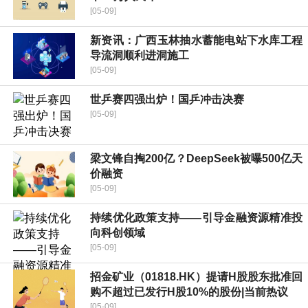
[05-09]
新资讯：广西玉林抽水蓄能电站下水库工程
导流洞顺利进洞施工
[05-09]
世乒赛四强出炉！国乒冲击决赛
[05-09]
梁文锋自掏200亿？DeepSeek被曝500亿天
价融资
[05-09]
持续优化政策支持——引导金融资源精准投
向科创领域
[05-09]
招金矿业（01818.HK）提请H股股东批准回
购不超过已发行H股10%的股份|当前热议
[05-09]