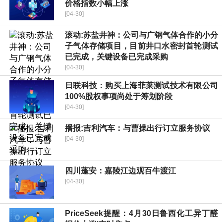
价格指数小幅上涨
[04-30]
滚动:苏盐井神：公司与广钢气体合作的小分
子气体存储项目，目前井口水密封首轮测试
已完成，关键设备已完成采购
[04-30]
日联科技：购买上海菲莱测试技术有限公司
100%股权事项尚处于筹划阶段
[04-30]
播报:吉利汽车：与曹操出行订立服务协议
[04-30]
四川蓬安：嘉陵江边观百牛渡江
[04-30]
PriceSeek提醒：4月30日鲁西化工异丁醛