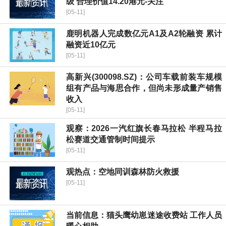
级 合理价值14.20港元-关注
[05-11]
鹿明机器人完成数亿元A1及A2轮融资 累计
融资近10亿元
[05-11]
高新兴(300098.SZ)：公司车载前装车规模
组有产品与海思合作，但尚未形成量产销售
收入
[05-11]
观察：2026一汽红旗长春马拉松 半程马拉
松赛道交通管制时间提示
[05-11]
观热点：空地同训森林防火救援
[05-11]
当前信息：猫头鹰幼崽迷途收费站 工作人员