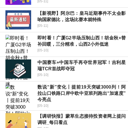
[05-11]
【新视野】阿尔巴：皇马近期事件不太会影
响国家德比，这场比赛本就特殊
[05-11]
即时看！广厦G2半场压制山西！胡金秋+替
补回暖，三分精准，山西2小外低迷
[05-10]
中国赛车+中国车手再夺世界冠军！吉利星
瑞TCR首战即夺冠
[05-10]
数说“新”变化丨提前19天突破3000列！阿
拉山口铁路口岸中欧中亚班列跑出“加速度”
今亮点
[05-10]
【调研快报】蒙草生态接待投资者网上提问
调研_每日看点