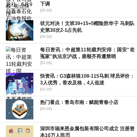
下调
[05-09]
状元对决！文班39+15+5帽险胜华子 马刺队
史第30次2-1占先机
[05-09]
每日资讯：中超第11轮裁判安排：国安“老
冤家”执法京沪战，唐顺齐再遭禁哨
[05-09]
快资讯：G3森林狼108-115马刺 球员评价：
3人优秀，香农及格，4人低迷
[05-09]
热门看点：青岛市南：赋能青春小店
[05-09]
深圳市福来恩金属包装有限公司成立 注册资
本10万人民币