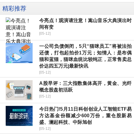
精彩推荐
今亮点！观演请注意！嵩山音乐大典演出时
间有变
[05-12]
一公司负债倒闭，5只“猫咪员工”将被法拍
还债，打包起拍价1万元；知情人：是布偶
猫和蓝猫，猫咪血统比较纯正，正常售卖总
价达四五万元|最新快讯
[05-12]
A股早评：三大指数集体高开，黄金、光纤
概念股盘初活跃
[05-12]
今日热门!5月11日科创创业人工智能ETF易
方达基金份额减少600万份，重仓股新易
盛、澜起科技、中际旭创
[05-12]