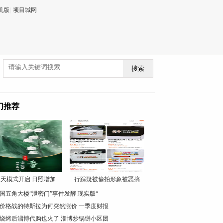
机版
|
项目城网
搜索
门推荐
天模式开启 日照增加
行踪疑被偷拍形象被恶搞
国五角大楼“泄密门”事件发酵 现实版“
价格战的特斯拉为何突然涨价 一季度财报
烧烤后淄博代购也火了 淄博炒锅饼小区团