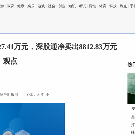
旅游
|
教育
|
健康
|
娱乐
|
游戏
|
社会
|
创业
|
知识
|
考试
|
两性
|
体育
|
科技
|
热点
|
手
.41万元，深股通净卖出8812.83万元
观点
热
:证券时报网
字体：
大
中
小
夏
美
打
继