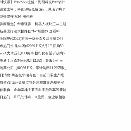
时快讯】PriceSeek提醒：海阳科技PA6切片
讯文太彬：科创50新低后 深v，见底了吗？
能铁汉连收3个涨停板
券商聚焦】华泰证券：机器人板块正从主题
新基因疗法大幅降低“坏”胆固醇 速看料
脉阳光(02522)将向一脉云泰及武汉融公社
点热门:中集集团(02039.HK)6月2日回购50.
paceX力求压低IPO费率 投行仍有望斩获约5
事通！汉森制药(002412.SZ)：参股公司三
鸿基公司（00086.HK）累计购回11.20万股_
日消息!两连板华锡有色：目前日常生产经
前焦点!漳州金融监管分局核准黄鸿裕平安
信股份：金华基地主要面向零跑汽车等新能
日热门：和讯刘伟奇：A股周二创业板领涨