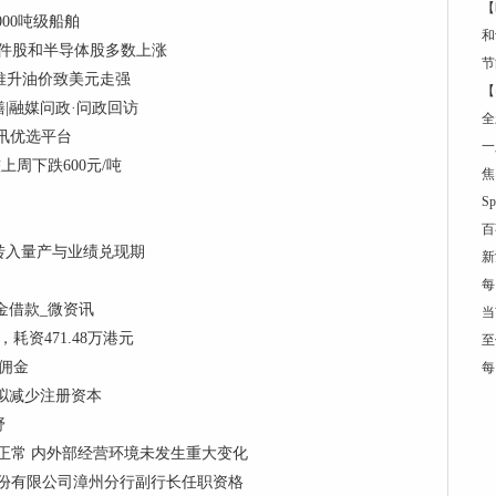
【
00吨级船舶
和
器件股和半导体股多数上涨
节
势推升油价致美元走强
【
|融媒问政·问政回访
全
讯优选平台
一
较上周下跌600元/吨
焦
S
百
转入量产与业绩兑现期
新
每
金借款_微资讯
当
股，耗资471.48万港元
至
元佣金
每
产拟减少注册资本
野
正常 内外部经营环境未发生重大变化
份有限公司漳州分行副行长任职资格