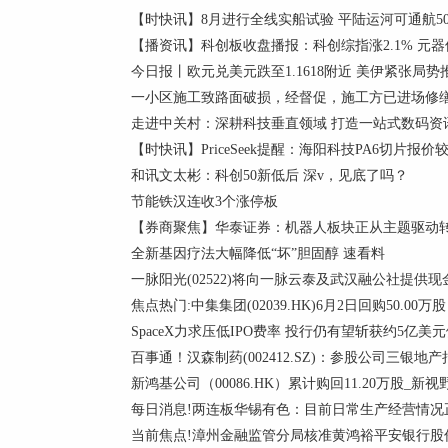
【时快讯】8月进行全线实船试验 平陆运河可通航50
【播资讯】科创板收盘播报：科创综指涨2.1% 元
今日报丨欧元兑美元跌至1.1618附近 美伊紧张局
一小区施工致路面破损，经督促，施工方已进场修缮
走进中关村：深耕科技垂直领域 打造一站式数码资
【时快讯】PriceSeek提醒：海阳科技PA6切片报价
和讯文太彬：科创50新低后 深v，见底了吗？
节能铁汉连收3个涨停板
【券商聚焦】华泰证券：机器人板块正从主题驱动
全新基因疗法大幅降低“坏”胆固醇 速看料
一脉阳光(02522)将向一脉云泰及武汉融公社提供现
焦点热门:中集集团(02039.HK)6月2日回购50.00万
SpaceX力求压低IPO费率 投行仍有望斩获约5亿美
百事通！汉森制药(002412.SZ)：参股公司三银地
新鸿基公司（00086.HK）累计购回11.20万股_新视
每日消息!两连板华锡有色：目前日常生产经营情况
当前焦点!漳州金融监管分局核准黄鸿裕平安银行股