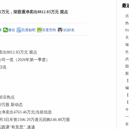
最
1万元，深股通净卖出8812.83万元 观点
北
热
网
微信
百度贴吧
百度空间
QQ好友
P
天
瑞
生
8812.83万元 观点
武
司一览（2026年第一季度）
固
今日讯
股
【
编
【
前沿热点
【
.19万股 新动态
今
卖出4763.46万元|当前信息
一
3日斥资2106.29万港元回购146.88万股
走
践课“有意思”_速递