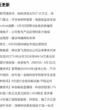
近更新
部湾港跌停，机构净卖出9527.41万元，深
门看点：半导体材料股票：每股收益排名前
riceSeek提醒：6月4日邯郸冶金焦价格偏强
海电子：公司暂无产品应用到算力领域
达期货：建议纯碱择机布局
意社：6月4日国内锑锭市场交易情况
商集团：聘任黄飞虎担任公司证券事务代表
生堂(02273.HK)6月3日斥资484.54万港元回
票行情快报：保变电气（600550）6月3日主
播资讯】新秀丽(01910.HK)发布公告，于20
中国结、绘竹扇！金陵科技学院留学生这堂
时快讯】8月进行全线实船试验 平陆运河
播资讯】科创板收盘播报：科创综指涨2.1%
日报丨欧元兑美元跌至1.1618附近 美伊紧
小区施工致路面破损，经督促，施工方已进
进中关村：深耕科技垂直领域 打造一站式