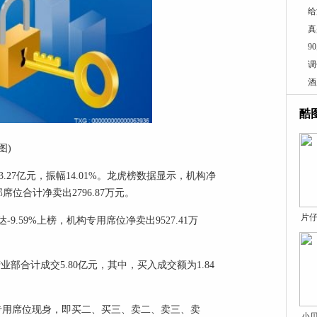
给
真
9
调
酒
酷
图)
.27亿元，振幅14.01%。龙虎榜数据显示，机构净
部席位合计净卖出2796.87万元。
片仔
.59%上榜，机构专用席位净卖出9527.41万
部合计成交5.80亿元，其中，买入成交额为1.84
。
专用席位现身，即买二、买三、卖二、卖三、卖
小