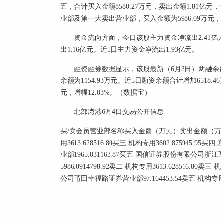
五，合计买入金额8580.27万元，卖出金额1.81亿元
业部及第一大卖出营业部，买入金额为5986.09万元，卖
资金流向方面，今日该股主力资金净流出2.41亿
出1.16亿元。近5日主力资金净流出1.93亿元。
融资融券数据显示，该股最新（6月3日）两融余额为
余额为1154.93万元。近5日融资余额合计增加6518.4
元，增幅12.03%。（数据宝）
北部湾港6月4日交易公开信息
买/卖会员营业部名称买入金额（万元）卖出金额（万元）买一
用3613.628516.80买三 机构专用3602.8759
业部1965.031163.87买五 国信证券股份有限公司浙江互
5986.0914798.92卖二 机构专用3613.628516.80
公司莆田幸福路证券营业部97.164453.54卖五 机构专用136
标签：
财经频道
财经资讯