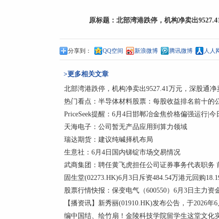
原标题：
北部湾港跌停，机构净卖出9527.4
分享到：
QQ空间
新浪微博
腾讯微博
人人
>更多相关文章
北部湾港跌停，机构净卖出9527.41万元，深股通净卖出
热门看点：半导体材料股票：每股收益排名前十的公
PriceSeek提醒：6月4日邯郸冶金焦价格偏强运行|
天海电子：公司暂无产品应用到算力领域
瑞达期货：建议纯碱择机布局
生意社：6月4日国内锑锭市场交易情况
武商集团：聘任黄飞虎担任公司证券事务代表职务 
固生堂(02273.HK)6月3日斥资484.54万港元回购18
股票行情快报：保变电气（600550）6月3日主力资金净
【播资讯】新秀丽(01910.HK)发布公告，于2026年6月
编中国结、绘竹扇！金陵科技学院留学生这堂文化实