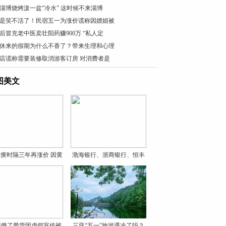
淄博烧烤泼一盆“冷水” 这时候不来淄博
是笑不活了！民宿五一为涨价谎称因嫖娼被
0后冒充老中医卖壮阳药赚900万 “私人定
休来的假期为什么不香了？带来生理和心理
店谎称需要装修取消游客订房 对消费者是
图美文
癀时隔三年再涨价 因黄
渤海银行、浙商银行、恒丰
银
贝饿了带货因虚假宣传被
三亚“五一”旅游遇冷了吗？