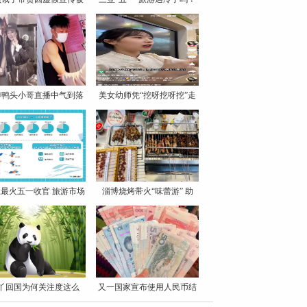
罚
博鸭头小哥直播中气到落
美女幼师凭“挖呀挖呀挖”走
泪
最火五一收官 旅游市场
淄博烧烤带火“味蕾游” 助
丫回国为何关注度这么
又一国家宣布使用人民币结
高？
算