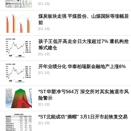
[01-19]
煤炭板块走强 平煤股份、山煤国际等涨幅居
前
[01-19]
孩子王低开高走全日大涨超过7% 遭机构抢
筹式建仓
[01-19]
开年业绩分化 华泰柏瑞新金融地产上涨6%
[01-19]
*ST华塑净亏564万 深交所对其实施退市风
险警示
[01-19]
*ST北能成功“摘帽” 3月1日开市起恢复交易
[01-19]