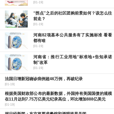
[01-19]
“拐点”之后的社区团购前景如何？该怎么往
前走？
[01-19]
河南82项基本公共服务有了实施标准 看看
都有啥
[01-19]
河南省：推行工业用地“标准地+告知承诺
制”改革
[01-19]
法国日增新冠确诊病例超46万例，再破纪录
[01-19]
根据美国财政部公布的最新数据，外国持有美国国债的规模
在11月达到7.75万亿美元纪录高位，环比增加888亿美元
[01-19]
据日经新闻：东京将要求餐馆和酒吧提早关闭