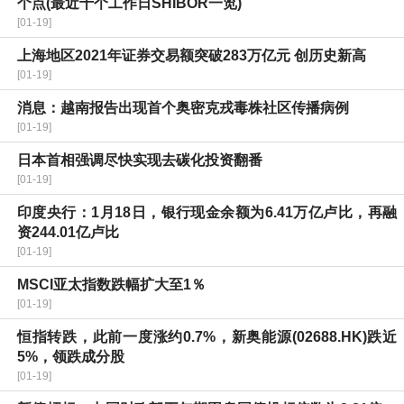
个点(最近十个工作日SHIBOR一览)
[01-19]
上海地区2021年证券交易额突破283万亿元 创历史新高
[01-19]
消息：越南报告出现首个奥密克戎毒株社区传播病例
[01-19]
日本首相强调尽快实现去碳化投资翻番
[01-19]
印度央行：1月18日，银行现金余额为6.41万亿卢比，再融
资244.01亿卢比
[01-19]
MSCI亚太指数跌幅扩大至1％
[01-19]
恒指转跌，此前一度涨约0.7%，新奥能源(02688.HK)跌近
5%，领跌成分股
[01-19]