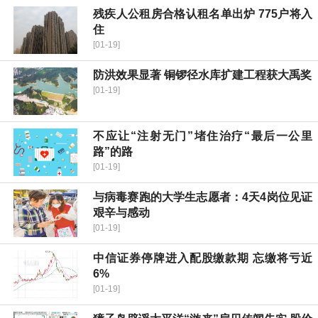
残疾人公租房合格认租名单出炉 775户将入
住
[01-19]
防洪效果显著 铜锣径水库扩建工程获大禹奖
[01-19]
不应让“注射无门”堵住治疗“最后一公里
路”的路
[01-19]
与病毒赛跑的大学生志愿者：4天4岗位见证
艰辛与感动
[01-19]
中信证券停牌进入配股缴款期 忘缴将亏近
6%
[01-19]