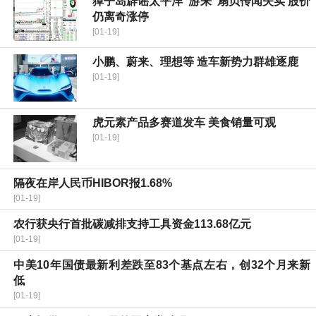
獐子岛辟谣太平洋“游来”扇贝传闻失实 股价
仍离奇涨停
[01-19]
小鹏、蔚来、理想等 造车新势力群雄逐鹿
[01-19]
虎元素产品多赛道发车 美食销量可观
[01-19]
隔夜在岸人民币HIBOR报1.68%
[01-19]
农行获央行首批碳减排支持工具资金113.68亿元
[01-19]
中美10年国债最新利差跌至83个基点左右，创32个月来新
低
[01-19]