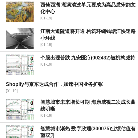
西倚西湖 湖滨清波单元要成为高品质宋韵文
化中心
[01-19]
江南大道隧道将开通 构筑环绕钱塘江快速路
小环线
[01-19]
个股出现普跌 九安医疗(002432)被机构减持
[01-19]
Shopify与京东达成合作，加速中国业务扩张
[01-19]
智慧城市未来增长可期 海康威视二次成长曲
线明晰
[01-19]
智慧城市渐热 数字政通(300075)业绩估值有
望双升