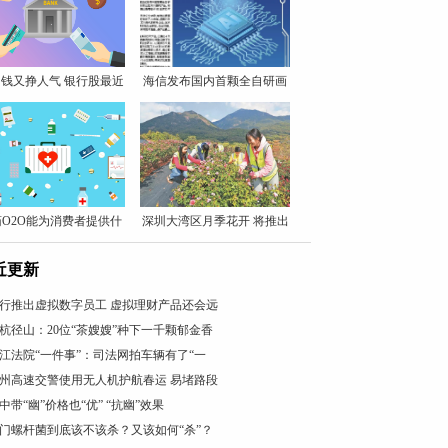
钱又挣人气 银行股最近
海信发布国内首颗全自研画
质
药O2O能为消费者提供什
深圳大湾区月季花开 将推出
么
近更新
行推出虚拟数字员工 虚拟理财产品还会远
杭径山：20位“茶嫂嫂”种下一千颗郁金香
江法院“一件事”：司法网拍车辆有了“一
州高速交警使用无人机护航春运 易堵路段
中带“幽”价格也“优” “抗幽”效果
门螺杆菌到底该不该杀？又该如何“杀”？