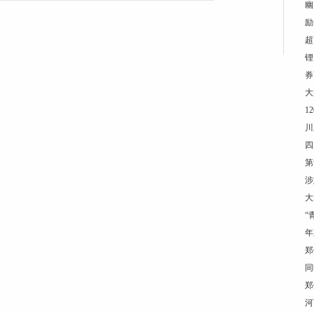
幽
励
超
锂
券
大
1
川
四
第
涉
大
“
年
郑
同
郑
河