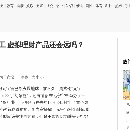
旅游
|
教育
|
健康
|
娱乐
|
游戏
|
社会
|
创业
|
知识
|
考试
|
两性
|
体育
|
科技
|
热点
|
手
工 虚拟理财产品还会远吗？
热
:每日商报
字体：
大
中
小
但元宇宙已然火爆地球，前不久，周杰伦“元宇
6200万“幻象熊”，还有情侣在元宇宙中举办了一
银行业，百信银行在去年12月30日推出了首位虚
宇宙抢占新赛道布局。但专家提醒，元宇宙对金融领域
幽
转型应该关注的方向，但是不能以此为噱头进行炒
川
第