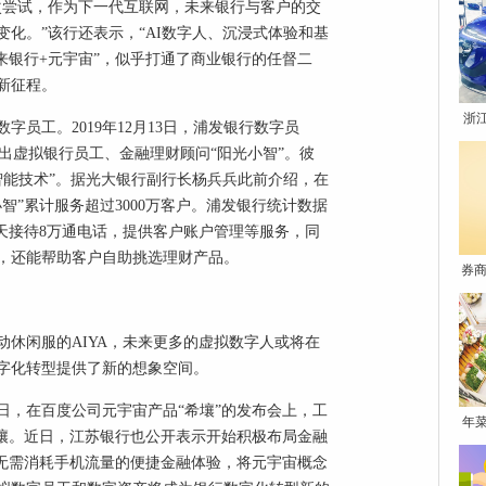
次尝试，作为下一代互联网，未来银行与客户的交
化。”该行还表示，“AI数字人、沉浸式体验和基
来银行+元宇宙”，似乎打通了商业银行的任督二
新征程。
浙
字员工。2019年12月13日，浦发银行数字员
也推出虚拟银行员工、金融理财顾问“阳光小智”。彼
智能技术”。据光大银行副行长杨兵兵此前介绍，在
智”累计服务超过3000万客户。浦发银行统计数据
天接待8万通电话，提供客户账户管理等服务，同
话，还能帮助客户自助挑选理财产品。
券商
休闲服的AIYA，未来更多的虚拟数字人或将在
字化转型提供了新的想象空间。
7日，在百度公司元宇宙产品“希壤”的发布会上，工
年
希壤。近日，江苏银行也公开表示开始积极布局金融
、无需消耗手机流量的便捷金融体验，将元宇宙概念