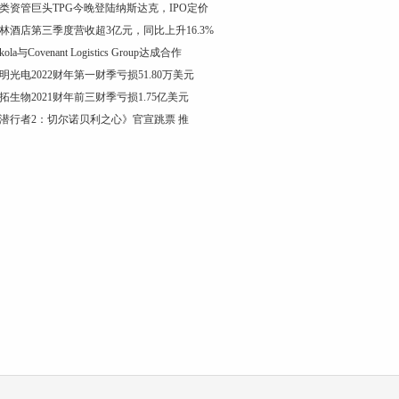
类资管巨头TPG今晚登陆纳斯达克，IPO定价
林酒店第三季度营收超3亿元，同比上升16.3%
kola与Covenant Logistics Group达成合作
明光电2022财年第一财季亏损51.80万美元
拓生物2021财年前三财季亏损1.75亿美元
潜行者2：切尔诺贝利之心》官宣跳票 推