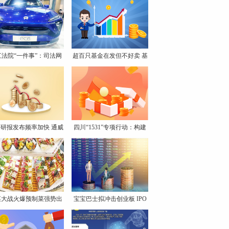
江法院“一件事”：司法网
超百只基金在发但不好卖 基
研报发布频率加快 通威
四川“1531”专项行动：构建
菜大战火爆预制菜强势出
宝宝巴士拟冲击创业板 IPO
圈