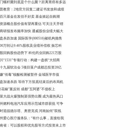
门螺杆菌到底是个什么菌？距离胃癌有多远
普教育：2地官方回复二建证书发放和成绩
百只基金在发但不好卖 基金掀起自购潮
资源概念股价值有望再重估 可关注天齐锂
商研报发布频率加快 通威股份业绩大幅大
盘杀跌加速 国际医学(000516)被机构抛售
200万转让9.46%股权及业绩补偿权 振芯科
股回购股份趋势下 科伦药业回购221万股
川“1531”专项行动：构建一盘棋“大招商
十九届软洽会 5项目落户成都总投资28亿
嫌“传毒”核酸检测被暂停 金域医学市值
盘加速杀跌 等待下方筑底结束后的布局机
青花椒”案反转 成都“五阿婆”不侵权上
菜大战火爆预制菜强势出圈 成为最热风口
州燃料电池汽车应用示范城市群获批 可争
时迎战德尔塔、奥密克戎 河南如何“双线
州爱心医疗服务队：“有什么事，直接给我
南省：可以股权和优先股等方式投资未上市