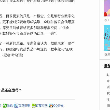
拟数字员工和数字资产将成为银行数字化转型新的
说，目前更多的只是一个概念。它是银行业数字化
挣了
，更不能对消费者形成误导。全联并购公会信用委
，需要且能够容纳更多创新和想象空间，“但金
为其触碰的是非常敏感的话题——钱”。
了一种新的思路。专家普遍认为，放眼未来，整个
行、数据银行的趋势是不可逆的，数字化与“互联
医
(记者 叶晓珺)
最
银
余
浙
产品还会远吗？
杭
名
网
微信
百度贴吧
百度空间
QQ好友
幽