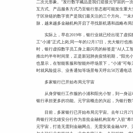
二次元形象。“发行数字藏品是我们迎接元宇宙的一
互方式、产品服务方式乃至银行形态都可能发生重大变
于区块链的数字资产是我们最关注的三个方向。”“未
脉，越来越多金融机构开启了寻找新机遇和战略布局
实际上，早在2019年，银行业就已经出现了虚拟数
工“小浦”正式上岗;同一年的12月17日，光大银行
时，银行虚拟数字员工身上最闪亮的标签是“AI人工
推出约半年时间里，正是新冠肺炎疫情初期，“阳光小
也显示，在智能客服和智能外呼场景下，“小浦”可每
时就风险提示、业务通知等场景每天呼出50万通电
多家银行已开始布局元宇宙
从身穿银行工作服的小浦和阳光小智，到一身运动
银行承担更多的功能。元宇宙概念的兴起，为银行数
目前，多家银行已开始布局元宇宙。去年12月2
商银行河北雄安分行作为首批金融机构宣布“入驻”
元宇宙，打造无需到金融网点、无需安装金融APP