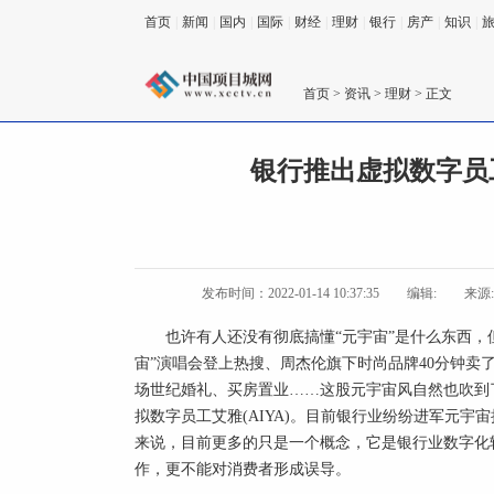
首页
|
新闻
|
国内
|
国际
|
财经
|
理财
|
银行
|
房产
|
知识
|
首页
>
资讯
>
理财
> 正文
银行推出虚拟数字员
发布时间：2022-01-14 10:37:35
编辑:
来源
也许有人还没有彻底搞懂“元宇宙”是什么东西，
宙”演唱会登上热搜、周杰伦旗下时尚品牌40分钟卖了
场世纪婚礼、买房置业……这股元宇宙风自然也吹到了
拟数字员工艾雅(AIYA)。目前银行业纷纷进军元
来说，目前更多的只是一个概念，它是银行业数字化
作，更不能对消费者形成误导。