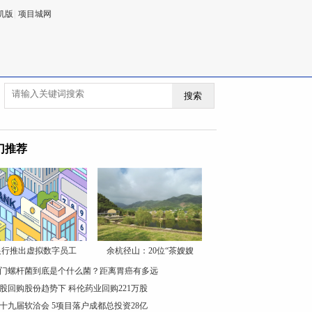
机版
|
项目城网
搜索
门推荐
银行推出虚拟数字员工
余杭径山：20位“茶嫂嫂
门螺杆菌到底是个什么菌？距离胃癌有多远
股回购股份趋势下 科伦药业回购221万股
十九届软洽会 5项目落户成都总投资28亿