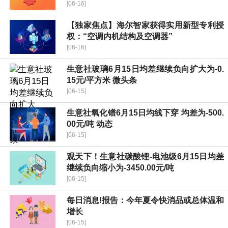
[06-16]
【独家焦点】海尔智家获得实用新型专利授
权：“空调内机结构及空调器”
[06-16]
生意社玻璃6月15日均差继续负向扩大为-0.
15元/平方米 微头条
[06-15]
生意社氧化镨6月15日均线下穿 均差为-500.
00元/吨 动态
[06-15]
观天下！生意社碳酸锂-电池级6月15日均差
继续负向缩小为-3450.00元/吨
[06-15]
每日消息!报告：今年夏令快消品或总体温和
增长
[06-15]