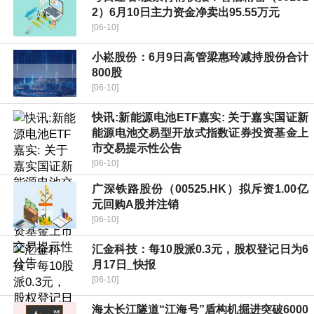
2）6月10日主力资金净卖出95.55万元
[06-10]
小崧股份：6月9日高管梁惠玲减持股份合计
800股
[06-10]
快讯:新能源电池ETF嘉实: 关于嘉实国证新
能源电池交易型开放式指数证券投资基金上
市交易提示性公告
[06-10]
广深铁路股份（00525.HK）拟斥资1.00亿
元回购A股并注销
[06-10]
汇金科技：每10股派0.3元，股权登记日为6
月17日_快报
[06-10]
海太长江隧道“江海号”盾构机掘进突破6000