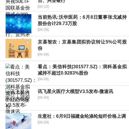
台、兴业银行
[06-10]
当前热讯:沃华医药：6月8日董事张戈减持
股份合计29.73万股
[06-09]
京基智农：京基集团拟协议转让5%公司股
份
[06-09]
看点：美信科技(301577.SZ)：润科基金拟
减持不超过0.9283%股份
[06-09]
讯飞星火医疗大模型V3.5发布-微速讯
[06-09]
生意社：6月9日福建金纶涤纶短纤价格上调
[06-09]