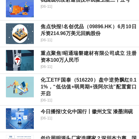
[06-11]
焦点快报!名创优品（09896.HK）6月10日
斥资214.96万美元回购股份
[06-11]
重点聚焦!昭通瑞磐建材有限公司成立 注册
资本100万人民币
[06-11]
化工ETF国泰（516220）盘中逆势飘红0.1
1%，“低估值+弱周期+强阿尔法”配置窗口
开启
[06-11]
今日播报!文化中国行丨徽州文宝 漆墨润砚
[06-11]
低位照明源头厂家选哪家？深圳杰力赛，国