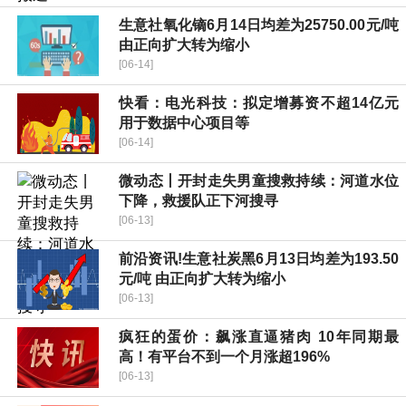
生意社氧化镝6月14日均差为25750.00元/吨
由正向扩大转为缩小
[06-14]
快看：电光科技：拟定增募资不超14亿元
用于数据中心项目等
[06-14]
微动态丨开封走失男童搜救持续：河道水位
下降，救援队正下河搜寻
[06-13]
前沿资讯!生意社炭黑6月13日均差为193.50
元/吨 由正向扩大转为缩小
[06-13]
疯狂的蛋价：飙涨直逼猪肉 10年同期最
高！有平台不到一个月涨超196%
[06-13]