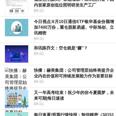
内首家原创低位照明研发生产工厂
[06-11]
今日视点:6月10日通信ETF银华基金份额增
加7400万份，重仓股新易盛、中际旭创、立
讯精密
[06-11]
和讯陈乔文：空仓就是“赚”？
[06-11]
快播：赫美集团：公司管理层始终将提升企
业内在价值和可持续发展能力作为首要目标
[06-11]
又一年高考结束！祝少年的你今夏圆梦，未
来可期|每日速读
[06-11]
每日速看!股票行情快报：智信精密（30151