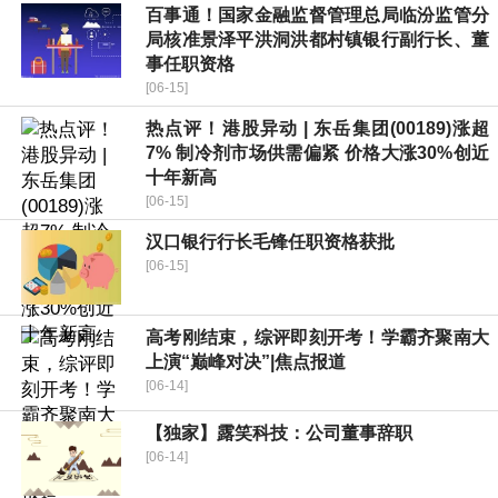
百事通！国家金融监督管理总局临汾监管分
局核准景泽平洪洞洪都村镇银行副行长、董
事任职资格
[06-15]
热点评！港股异动 | 东岳集团(00189)涨超
7% 制冷剂市场供需偏紧 价格大涨30%创近
十年新高
[06-15]
汉口银行行长毛锋任职资格获批
[06-15]
高考刚结束，综评即刻开考！学霸齐聚南大
上演“巅峰对决”|焦点报道
[06-14]
【独家】露笑科技：公司董事辞职
[06-14]