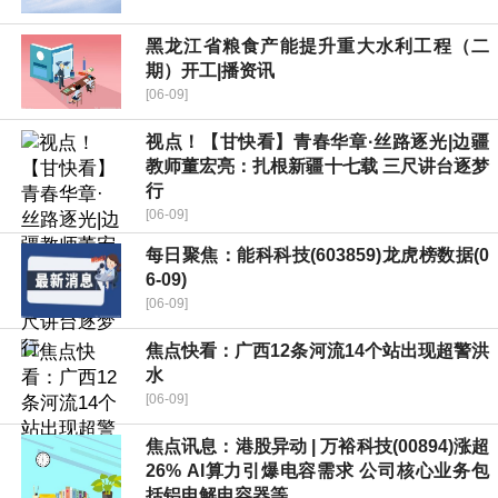
黑龙江省粮食产能提升重大水利工程（二
期）开工|播资讯
[06-09]
视点！【甘快看】青春华章·丝路逐光|边疆
教师董宏亮：扎根新疆十七载 三尺讲台逐梦
行
[06-09]
每日聚焦：能科科技(603859)龙虎榜数据(0
6-09)
[06-09]
焦点快看：广西12条河流14个站出现超警洪
水
[06-09]
焦点讯息：港股异动 | 万裕科技(00894)涨超
26% AI算力引爆电容需求 公司核心业务包
括铝电解电容器等