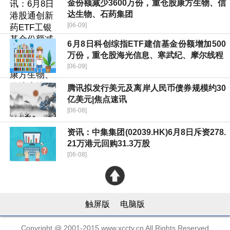
金份额减少3600万份，重仓股康方生物、信
达生物、石药集团
[06-09]
6月8日科创综指ETF建信基金份额增加500
万份，重仓股海光信息、寒武纪、摩尔线程
[06-09]
腾讯拟发行美元及离岸人民币债券规模约30
亿美元|焦点速讯
[06-08]
资讯：中集集团(02039.HK)6月8日斥资278.
21万港元回购31.3万股
[06-08]
触屏版
电脑版
Copyright @ 2001-2015 www.xcctv.cn All Rights Reserved