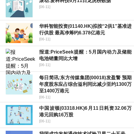
滚动:爱科科技6月11日龙虎榜数据
[06-11]
华科智能投资(01140.HK)拟按“2供1”基准进
行供股 最高净筹约6.378亿港元
[06-11]
报道:PriceSeek提醒：5月国内动力及储能
电池销量同比大增
[06-11]
每日简讯:东方传媒集团(00018)发盈警 预期
年度股东应占综合溢利同比减少至约1300万
至1400万港元
[06-11]
中国波顿(03318.HK)6月11日耗资32.06万
港元回购16万股
[06-11]
我国成功发射通信技术试验卫星二十五号