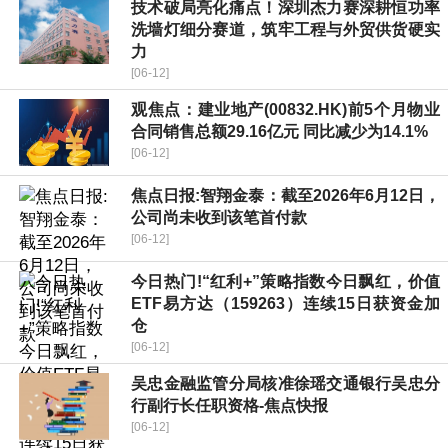
技术破局亮化痛点！深圳杰力赛深耕恒功率
洗墙灯细分赛道，筑牢工程与外贸供货硬实
力
[06-12]
观焦点：建业地产(00832.HK)前5个月物业
合同销售总额29.16亿元 同比减少为14.1%
[06-12]
焦点日报:智翔金泰：截至2026年6月12日，
公司尚未收到该笔首付款
[06-12]
今日热门!“红利+”策略指数今日飘红，价值
ETF易方达（159263）连续15日获资金加
仓
[06-12]
吴忠金融监管分局核准徐瑶交通银行吴忠分
行副行长任职资格-焦点快报
[06-12]