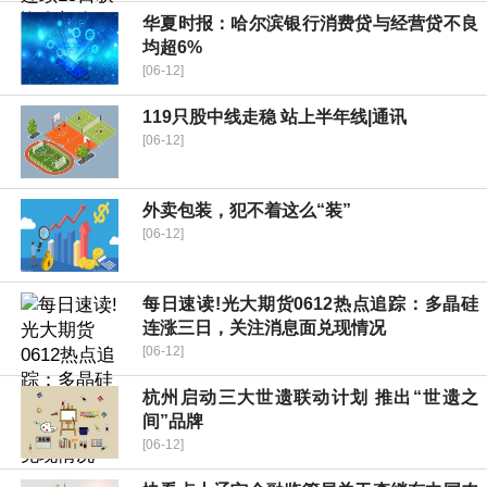
华夏时报：哈尔滨银行消费贷与经营贷不良
均超6%
[06-12]
119只股中线走稳 站上半年线|通讯
[06-12]
外卖包装，犯不着这么“装”
[06-12]
每日速读!光大期货0612热点追踪：多晶硅
连涨三日，关注消息面兑现情况
[06-12]
杭州启动三大世遗联动计划 推出“世遗之
间”品牌
[06-12]