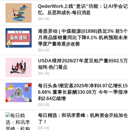
QoderWork上线“意识“功能：让AI学会记
忆、反思和成长-每日消息
[06-16]
港股异动 | 中煤能源(01898)跌近3% 前5个
月商品煤销量同比下降8.1% 机构预期未来
季度产量将逐步改善
[06-16]
USDA维持2026/27年度豆粕产量6502.5万
短吨-热门看点
[06-16]
每日头条!潮宏基2025年净利4.97亿增长15
6.66% 董事长薪酬330.09万 今年一季报净
利2.64亿续增
[06-16]
每日精选：和讯李景峰：机构资金开始加仓
了！
[06-16]