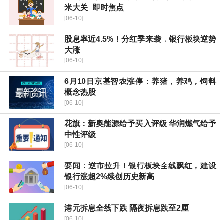
米大关_即时焦点
[06-10]
股息率近4.5%！分红季来袭，银行板块逆势
大涨
[06-10]
6月10日京基智农涨停：养猪，养鸡，饲料
概念热股
[06-10]
花旗：新奥能源给予买入评级 华润燃气给予
中性评级
[06-10]
要闻：逆市拉升！银行板块全线飘红，建设
银行涨超2%续创历史新高
[06-10]
港元拆息全线下跌 隔夜拆息跌至2厘
[06-10]