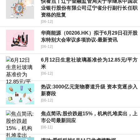
快看点丨辽宁金融监管局关于李继东中国农
业银行股份有限公司辽宁省分行副行长任职
资格的批复
[06-12]
华商能源（00206.HK）拟于6月29日召开股
东特别大会审议多项协议-最新资讯
[06-12]
6月12日生意社玻璃基准价为12.85元/平方
米
[06-12]
热议:3000亿元宠物赛道升级 资本竞逐步入
新赛段
[06-12]
焦点简讯:股价跌超15%，机构扎堆卖出，上
市公司最新回应
[06-11]