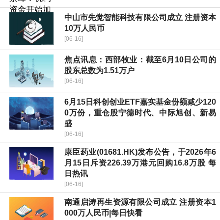
中山市先觉智能科技有限公司成立 注册资本
10万人民币
[06-16]
焦点讯息：西部牧业：截至6月10日公司的
股东总数为1.51万户
[06-16]
6月15日科创创业ETF嘉实基金份额减少120
0万份，重仓股宁德时代、中际旭创、新易
盛
[06-16]
康臣药业(01681.HK)发布公告，于2026年6
月15日斥资226.39万港元回购16.8万股 每
日热讯
[06-16]
南通启涛再生资源有限公司成立 注册资本1
000万人民币|每日快看