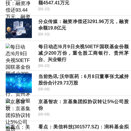
额4547.41万元
[06-10]
分众传媒：融资净偿还3291.96万元，融资
余额19.8亿元
[06-10]
每日动态!6月9日央视50ETF国联基金份额
减少200万份，重仓股工商银行、贵州茅
台、兴业银行
[06-10]
当前热讯:沃华医药：6月8日董事张戈减持
股份合计29.73万股
[06-09]
京基智农：京基集团拟协议转让5%公司股
份
[06-09]
看点：美信科技(301577.SZ)：润科基金拟