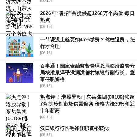
[06-15]
2026年“春招”共提供超1268万个岗位 每日
热点
[06-15]
一节课没上就要扣45%学费？驾校退费，怎
样才合理
[06-15]
百事通！国家金融监督管理总局临汾监管分
局核准景泽平洪洞洪都村镇银行副行长、董
事任职资格
[06-15]
热点评！港股异动 | 东岳集团(00189)涨超
7% 制冷剂市场供需偏紧 价格大涨30%创近
十年新高
[06-15]
汉口银行行长毛锋任职资格获批
[06-15]