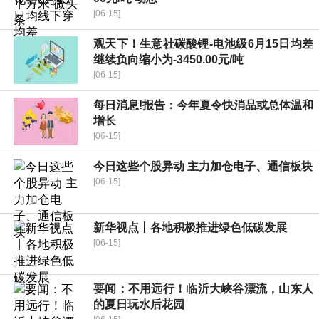
[06-15]
观天下！生意社碳酸锂-电池级6月15日均差
继续负向缩小为-3450.00元/吨
[06-15]
每日消息!报告：今年夏令快消品或总体温和
增长
[06-15]
今日这些个股异动 主力加仓电子、通信板块
[06-15]
新华视点丨各地积极推进绿色低碳发展
[06-15]
要闻：不用远行！临沂大峡谷漂流，山东人
的夏日玩水后花园