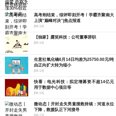
高考刚结束，综评即刻开考！学霸齐聚南大
上演“巅峰对决”|焦点报道
[06-14]
【独家】露笑科技：公司董事辞职
[06-14]
生意社氧化镝6月14日均差为25750.00元/吨
由正向扩大转为缩小
[06-14]
快看：电光科技：拟定增募资不超14亿元
用于数据中心项目等
[06-14]
微动态丨开封走失男童搜救持续：河道水位
下降，救援队正下河搜寻
[06-13]