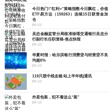
今日热门!“红利+”策略指数今日飘红，价值
ETF易方达（159263）连续15日获资金加
仓
[06-12]
吴忠金融监管分局核准徐瑶交通银行吴忠分
行副行长任职资格-焦点快报
[06-12]
华夏时报：哈尔滨银行消费贷与经营贷不良
均超6%
[06-12]
119只股中线走稳 站上半年线|通讯
[06-12]
外卖包装，犯不着这么“装”
[06-12]