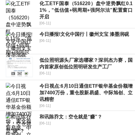
化工ETF国泰（516220）盘中逆势飘红0.1
1%，“低估值+弱周期+强阿尔法”配置窗口
开启
[06-11]
今日播报!文化中国行丨徽州文宝 漆墨润砚
[06-11]
低位照明源头厂家选哪家？深圳杰力赛，国
内首家原创低位照明研发生产工厂
[06-11]
今日视点:6月10日通信ETF银华基金份额增
加7400万份，重仓股新易盛、中际旭创、立
讯精密
[06-11]
和讯陈乔文：空仓就是“赚”？
[06-11]