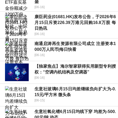
盛
[06-16]
康臣药业(01681.HK)发布公告，于2026年6
月15日斥资226.39万港元回购16.8万股 每
日热讯
[06-16]
南通启涛再生资源有限公司成立 注册资本1
000万人民币|每日快看
[06-16]
【独家焦点】海尔智家获得实用新型专利授
权：“空调内机结构及空调器”
[06-16]
生意社玻璃6月15日均差继续负向扩大为-0.
15元/平方米 微头条
[06-15]
生意社氧化镨6月15日均线下穿 均差为-500.
00元/吨 动态