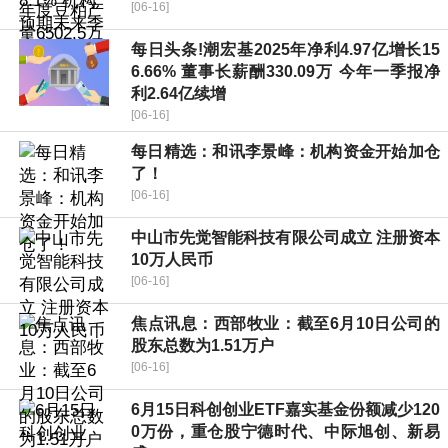
[06-16]
每日头条!潮宏基2025年净利4.97亿增长15
6.66% 董事长薪酬330.09万 今年一季报净
利2.64亿续增
[06-16]
每日精选：和讯李景峰：机构资金开始加仓
了！
[06-16]
中山市先觉智能科技有限公司成立 注册资本
10万人民币
[06-16]
焦点讯息：西部牧业：截至6月10日公司的
股东总数为1.51万户
[06-16]
6月15日科创创业ETF嘉实基金份额减少120
0万份，重仓股宁德时代、中际旭创、新易