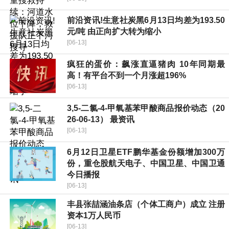
前沿资讯!生意社炭黑6月13日均差为193.50
元/吨 由正向扩大转为缩小
[06-13]
疯狂的蛋价：飙涨直逼猪肉 10年同期最
高！有平台不到一个月涨超196%
[06-13]
3,5-二氯-4-甲氧基苯甲酸商品报价动态（20
26-06-13） 最资讯
[06-13]
6月12日卫星ETF鹏华基金份额增加300万
份，重仓股航天电子、中国卫星、中国卫通
今日播报
[06-13]
丰县张喆涵油条店（个体工商户）成立 注册
资本1万人民币
[06-13]