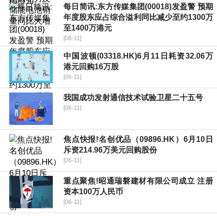
每日简讯:东方传媒集团(00018)发盈警 预期
年度股东应占综合溢利同比减少至约1300万
至1400万港元
[06-11]
中国波顿(03318.HK)6月11日耗资32.06万
港元回购16万股
[06-11]
我国成功发射通信技术试验卫星二十五号
[06-11]
焦点快报!名创优品（09896.HK）6月10日
斥资214.96万美元回购股份
[06-11]
重点聚焦!昭通瑞磐建材有限公司成立 注册
资本100万人民币
[06-11]