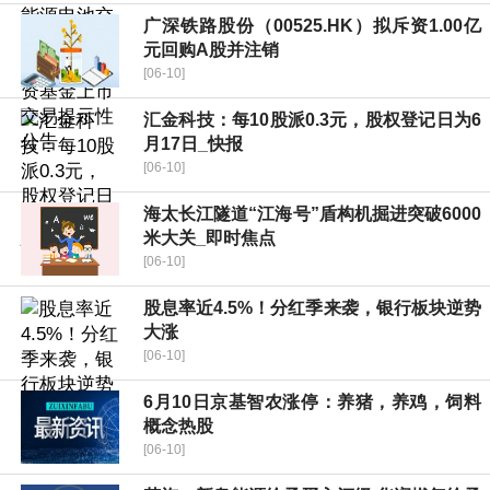
广深铁路股份（00525.HK）拟斥资1.00亿
元回购A股并注销
[06-10]
汇金科技：每10股派0.3元，股权登记日为6
月17日_快报
[06-10]
海太长江隧道“江海号”盾构机掘进突破6000
米大关_即时焦点
[06-10]
股息率近4.5%！分红季来袭，银行板块逆势
大涨
[06-10]
6月10日京基智农涨停：养猪，养鸡，饲料
概念热股
[06-10]