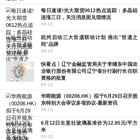
每日速读!光大期货0612热点追踪：多晶硅
连涨三日，关注消息面兑现情况
[06-12]
杭州启动三大世遗联动计划 推出“世遗之
间”品牌
[06-12]
快看点丨辽宁金融监管局关于李继东中国农
业银行股份有限公司辽宁省分行副行长任职
资格的批复
[06-12]
华商能源（00206.HK）拟于6月29日召开股
东特别大会审议多项协议-最新资讯
[06-12]
6月12日生意社玻璃基准价为12.85元/平方
米
[06-12]