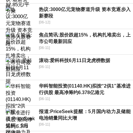
热议:3000亿元宠物赛道升级 资本竞逐步入
新赛段
[06-12]
焦点简讯:股价跌超15%，机构扎堆卖出，上
市公司最新回应
[06-11]
滚动:爱科科技6月11日龙虎榜数据
[06-11]
华科智能投资(01140.HK)拟按“2供1”基准进
行供股 最高净筹约6.378亿港元
[06-11]
报道:PriceSeek提醒：5月国内动力及储能
电池销量同比大增
[06-11]