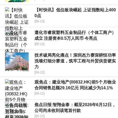
【时快讯】低位板块崛起 上证指数站上400
0点
[06-13]
遵化市睿宸塑料五金制品行（个体工商户）
成立 注册资本0.5万人民币 今亮点
[06-13]
技术破局亮化痛点！深圳杰力赛深耕恒功率
洗墙灯细分赛道，筑牢工程与外贸供货硬实
力
[06-12]
观焦点：建业地产(00832.HK)前5个月物业
合同销售总额29.16亿元 同比减少为14.1%
[06-12]
焦点日报:智翔金泰：截至2026年6月12日，
公司尚未收到该笔首付款
[06-12]