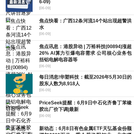
6-09)
[06-09]
焦点快看：广西12条河流14个站出现超警洪
水
[06-09]
焦点讯息：港股异动 | 万裕科技(00894)涨超
26% AI算力引爆电容需求 公司核心业务包
括铝电解电容器等
[06-09]
每日消息!华塑科技：截至2026年5月30日的
股东人数为8,918人
[06-09]
PriceSeek提醒：6月9日中石化齐鲁丁苯橡
胶出厂价下调|最新
[06-09]
新动态：6月8日有色金属ETF天弘基金份额