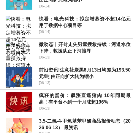
[06-14]
快看：电光科技：拟定增募资不超14亿元
用于数据中心项目等
[06-14]
微动态丨开封走失男童搜救持续：河道水位
下降，救援队正下河搜寻
[06-13]
前沿资讯!生意社炭黑6月13日均差为193.50
元/吨 由正向扩大转为缩小
[06-13]
疯狂的蛋价：飙涨直逼猪肉 10年同期最
高！有平台不到一个月涨超196%
[06-13]
3,5-二氯-4-甲氧基苯甲酸商品报价动态（20
26-06-13） 最资讯