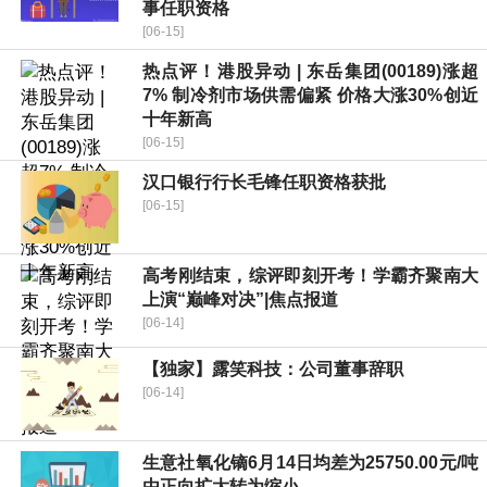
事任职资格
[06-15]
热点评！港股异动 | 东岳集团(00189)涨超
7% 制冷剂市场供需偏紧 价格大涨30%创近
十年新高
[06-15]
汉口银行行长毛锋任职资格获批
[06-15]
高考刚结束，综评即刻开考！学霸齐聚南大
上演“巅峰对决”|焦点报道
[06-14]
【独家】露笑科技：公司董事辞职
[06-14]
生意社氧化镝6月14日均差为25750.00元/吨
由正向扩大转为缩小