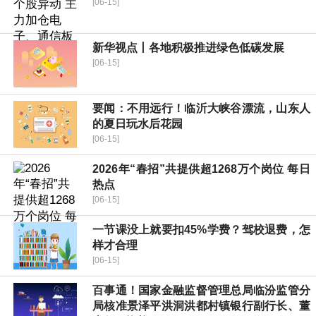
[06-15]
新华视点丨各地积极推进绿色低碳发展
[06-15]
要闻：不用远行！临沂大峡谷漂流，山东人
的夏日玩水后花园
[06-15]
2026年“春招”共提供超1268万个岗位 每日
热点
[06-15]
一节课没上就要扣45%学费？驾校退费，怎
样才合理
[06-15]
百事通！国家金融监督管理总局临汾监管分
局核准景泽平洪洞洪都村镇银行副行长、董