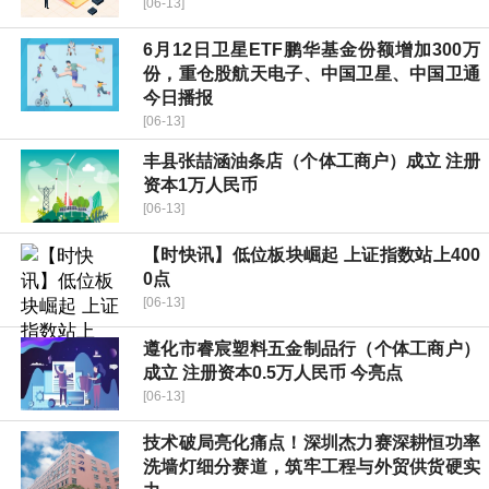
[06-13]
6月12日卫星ETF鹏华基金份额增加300万
份，重仓股航天电子、中国卫星、中国卫通
今日播报
[06-13]
丰县张喆涵油条店（个体工商户）成立 注册
资本1万人民币
[06-13]
【时快讯】低位板块崛起 上证指数站上400
0点
[06-13]
遵化市睿宸塑料五金制品行（个体工商户）
成立 注册资本0.5万人民币 今亮点
[06-13]
技术破局亮化痛点！深圳杰力赛深耕恒功率
洗墙灯细分赛道，筑牢工程与外贸供货硬实