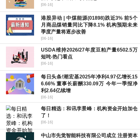
[06-16]
港股异动 | 中煤能源(01898)跌近3% 前5个
月商品煤销量同比下降8.1% 机构预期未来
季度产量将逐步改善
[06-16]
USDA维持2026/27年度豆粕产量6502.5万
短吨-热门看点
[06-16]
每日头条!潮宏基2025年净利4.97亿增长15
6.66% 董事长薪酬330.09万 今年一季报净
利2.64亿续增
[06-16]
每日精选：和讯李景峰：机构资金开始加仓
了！
[06-16]
中山市先觉智能科技有限公司成立 注册资本