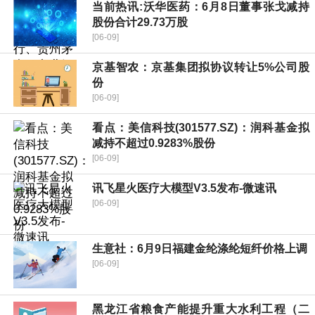
当前热讯:沃华医药：6月8日董事张戈减持
股份合计29.73万股
[06-09]
京基智农：京基集团拟协议转让5%公司股
份
[06-09]
看点：美信科技(301577.SZ)：润科基金拟
减持不超过0.9283%股份
[06-09]
讯飞星火医疗大模型V3.5发布-微速讯
[06-09]
生意社：6月9日福建金纶涤纶短纤价格上调
[06-09]
黑龙江省粮食产能提升重大水利工程（二