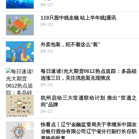
[06-12]
119只股中线走稳 站上半年线|通讯
[06-12]
外卖包装，犯不着这么“装”
[06-12]
每日速读!光大期货0612热点追踪：多晶硅
连涨三日，关注消息面兑现情况
[06-12]
杭州启动三大世遗联动计划 推出“世遗之
间”品牌
[06-12]
快看点丨辽宁金融监管局关于李继东中国农
业银行股份有限公司辽宁省分行副行长任职
资格的批复