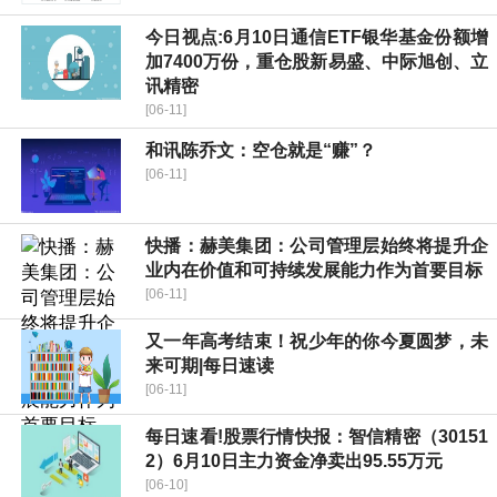
今日视点:6月10日通信ETF银华基金份额增
加7400万份，重仓股新易盛、中际旭创、立
讯精密
[06-11]
和讯陈乔文：空仓就是“赚”？
[06-11]
快播：赫美集团：公司管理层始终将提升企
业内在价值和可持续发展能力作为首要目标
[06-11]
又一年高考结束！祝少年的你今夏圆梦，未
来可期|每日速读
[06-11]
每日速看!股票行情快报：智信精密（30151
2）6月10日主力资金净卖出95.55万元
[06-10]