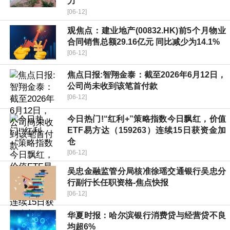
力
[06-12]
观焦点：建业地产(00832.HK)前5个月物业
合同销售总额29.16亿元 同比减少为14.1%
[06-12]
焦点日报:智翔金泰：截至2026年6月12日，
公司尚未收到该笔首付款
[06-12]
今日热门!“红利+”策略指数今日飘红，价值
ETF易方达（159263）连续15日获资金加
仓
[06-12]
吴忠金融监管分局核准徐瑶交通银行吴忠分
行副行长任职资格-焦点快报
[06-12]
华夏时报：哈尔滨银行消费贷与经营贷不良
均超6%