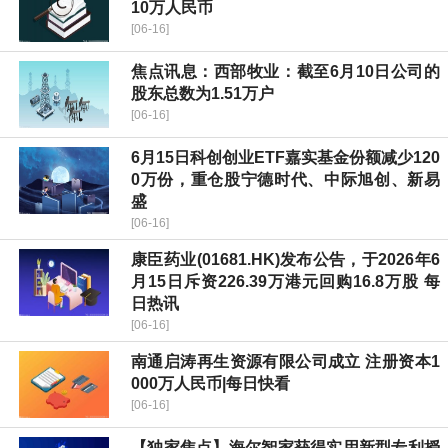
10万人民币
[06-16]
焦点讯息：西部牧业：截至6月10日公司的
股东总数为1.51万户
[06-16]
6月15日科创创业ETF嘉实基金份额减少120
0万份，重仓股宁德时代、中际旭创、新易
盛
[06-16]
康臣药业(01681.HK)发布公告，于2026年6
月15日斥资226.39万港元回购16.8万股 每
日热讯
[06-16]
南通启涛再生资源有限公司成立 注册资本1
000万人民币|每日快看
[06-16]
【独家焦点】海尔智家获得实用新型专利授