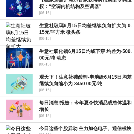
权：“空调内机结构及空调器”
[06-16]
生意社玻璃6月15日均差继续负向扩大为-0.
15元/平方米 微头条
[06-15]
生意社氧化镨6月15日均线下穿 均差为-500.
00元/吨 动态
[06-15]
观天下！生意社碳酸锂-电池级6月15日均差
继续负向缩小为-3450.00元/吨
[06-15]
每日消息!报告：今年夏令快消品或总体温和
增长
[06-15]
今日这些个股异动 主力加仓电子、通信板块