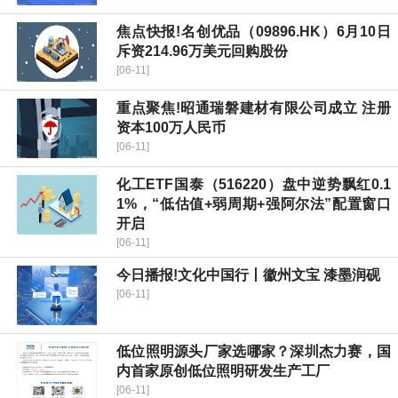
焦点快报!名创优品（09896.HK）6月10日
斥资214.96万美元回购股份
[06-11]
重点聚焦!昭通瑞磐建材有限公司成立 注册
资本100万人民币
[06-11]
化工ETF国泰（516220）盘中逆势飘红0.1
1%，“低估值+弱周期+强阿尔法”配置窗口
开启
[06-11]
今日播报!文化中国行丨徽州文宝 漆墨润砚
[06-11]
低位照明源头厂家选哪家？深圳杰力赛，国
内首家原创低位照明研发生产工厂
[06-11]