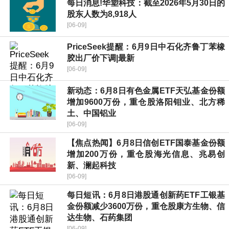
每日消息!华塑科技：截至2026年5月30日的
股东人数为8,918人
[06-09]
PriceSeek提醒：6月9日中石化齐鲁丁苯橡
胶出厂价下调|最新
[06-09]
新动态：6月8日有色金属ETF天弘基金份额
增加9600万份，重仓股洛阳钼业、北方稀
土、中国铝业
[06-09]
【焦点热闻】6月8日信创ETF国泰基金份额
增加200万份，重仓股海光信息、兆易创
新、澜起科技
[06-09]
每日短讯：6月8日港股通创新药ETF工银基
金份额减少3600万份，重仓股康方生物、信
达生物、石药集团
[06-09]