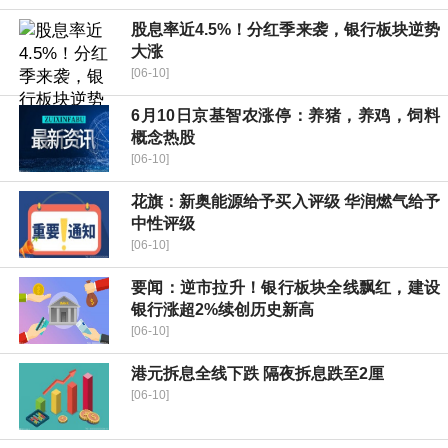
股息率近4.5%！分红季来袭，银行板块逆势
大涨
[06-10]
6月10日京基智农涨停：养猪，养鸡，饲料
概念热股
[06-10]
花旗：新奥能源给予买入评级 华润燃气给予
中性评级
[06-10]
要闻：逆市拉升！银行板块全线飘红，建设
银行涨超2%续创历史新高
[06-10]
港元拆息全线下跌 隔夜拆息跌至2厘
[06-10]