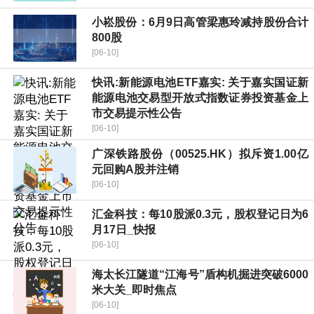
小崧股份：6月9日高管梁惠玲减持股份合计
800股
[06-10]
快讯:新能源电池ETF嘉实: 关于嘉实国证新
能源电池交易型开放式指数证券投资基金上
市交易提示性公告
[06-10]
广深铁路股份（00525.HK）拟斥资1.00亿
元回购A股并注销
[06-10]
汇金科技：每10股派0.3元，股权登记日为6
月17日_快报
[06-10]
海太长江隧道“江海号”盾构机掘进突破6000
米大关_即时焦点
[06-10]