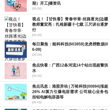
期）开工|播资讯
[06-09]
视点！【甘快看】青春华章·丝路逐光|边疆
教师董宏亮：扎根新疆十七载 三尺讲台逐梦
行
[06-09]
每日聚焦：能科科技(603859)龙虎榜数据(0
6-09)
[06-09]
焦点快看：广西12条河流14个站出现超警洪
水
[06-09]
焦点讯息：港股异动 | 万裕科技(00894)涨超
26% AI算力引爆电容需求 公司核心业务包
括铝电解电容器等
[06-09]