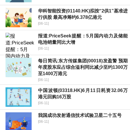
华科智能投资(01140.HK)拟按“2供1”基准进
行供股 最高净筹约6.378亿港元
[06-11]
报道:PriceSeek提醒：5月国内动力及储能
电池销量同比大增
[06-11]
每日简讯:东方传媒集团(00018)发盈警 预期
年度股东应占综合溢利同比减少至约1300万
至1400万港元
[06-11]
中国波顿(03318.HK)6月11日耗资32.06万
港元回购16万股
[06-11]
我国成功发射通信技术试验卫星二十五号
[06-11]