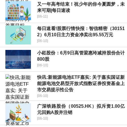
又一年高考结束！祝少年的你今夏圆梦，未
来可期|每日速读
[06-11]
每日速看!股票行情快报：智信精密（30151
2）6月10日主力资金净卖出95.55万元
[06-10]
小崧股份：6月9日高管梁惠玲减持股份合计
800股
[06-10]
快讯:新能源电池ETF嘉实: 关于嘉实国证新
能源电池交易型开放式指数证券投资基金上
市交易提示性公告
[06-10]
广深铁路股份（00525.HK）拟斥资1.00亿
元回购A股并注销
[06-10]