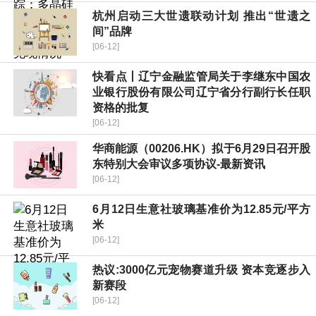
杭州启动三大世遗联动计划 推出“世遗之
间”品牌
[06-12]
快看点丨辽宁金融监管局关于李继东中国农
业银行股份有限公司辽宁省分行副行长任职
资格的批复
[06-12]
华商能源（00206.HK）拟于6月29日召开股
东特别大会审议多项协议-最新资讯
[06-12]
6月12日生意社玻璃基准价为12.85元/平方
米
[06-12]
热议:3000亿元宠物赛道升级 资本竞逐步入
新赛段
[06-12]