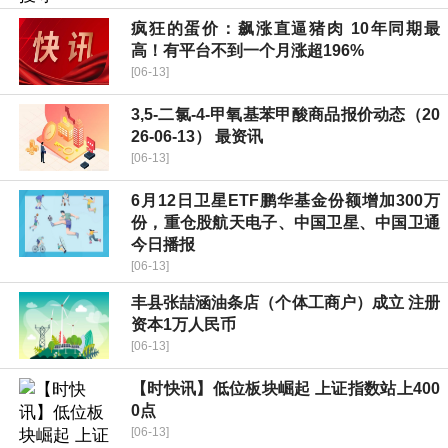
疯狂的蛋价：飙涨直逼猪肉 10年同期最
高！有平台不到一个月涨超196%
[06-13]
3,5-二氯-4-甲氧基苯甲酸商品报价动态（20
26-06-13） 最资讯
[06-13]
6月12日卫星ETF鹏华基金份额增加300万
份，重仓股航天电子、中国卫星、中国卫通
今日播报
[06-13]
丰县张喆涵油条店（个体工商户）成立 注册
资本1万人民币
[06-13]
【时快讯】低位板块崛起 上证指数站上400
0点
[06-13]