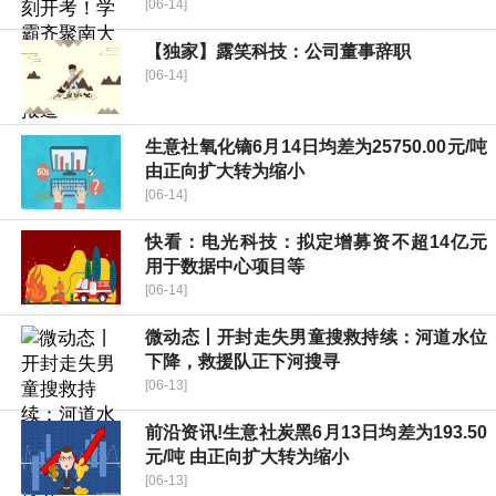
[06-14]
【独家】露笑科技：公司董事辞职
[06-14]
生意社氧化镝6月14日均差为25750.00元/吨
由正向扩大转为缩小
[06-14]
快看：电光科技：拟定增募资不超14亿元
用于数据中心项目等
[06-14]
微动态丨开封走失男童搜救持续：河道水位
下降，救援队正下河搜寻
[06-13]
前沿资讯!生意社炭黑6月13日均差为193.50
元/吨 由正向扩大转为缩小
[06-13]