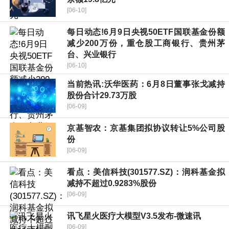
[06-10]
每日动态!6月9日央视50ETF国联基金份额
减少200万份，重仓股工商银行、贵州茅
台、兴业银行
[06-10]
当前热讯:沃华医药：6月8日董事张戈减持
股份合计29.73万股
[06-09]
京基智农：京基集团拟协议转让5%公司股
份
[06-09]
看点：美信科技(301577.SZ)：润科基金拟
减持不超过0.9283%股份
[06-09]
讯飞星火医疗大模型V3.5发布-微速讯
[06-09]