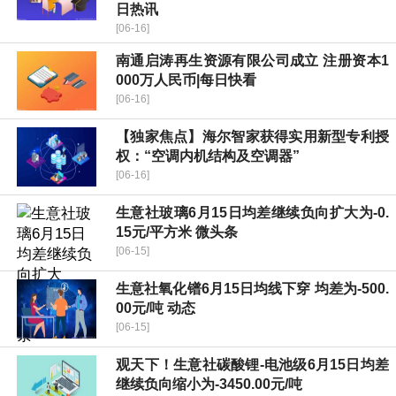
日热讯
[06-16]
南通启涛再生资源有限公司成立 注册资本1
000万人民币|每日快看
[06-16]
【独家焦点】海尔智家获得实用新型专利授
权：“空调内机结构及空调器”
[06-16]
生意社玻璃6月15日均差继续负向扩大为-0.
15元/平方米 微头条
[06-15]
生意社氧化镨6月15日均线下穿 均差为-500.
00元/吨 动态
[06-15]
观天下！生意社碳酸锂-电池级6月15日均差
继续负向缩小为-3450.00元/吨