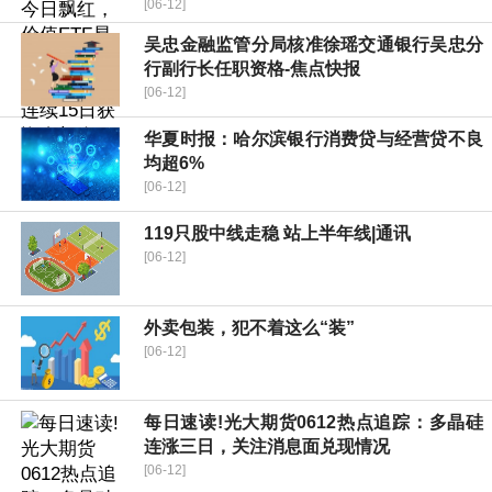
[06-12]
吴忠金融监管分局核准徐瑶交通银行吴忠分
行副行长任职资格-焦点快报
[06-12]
华夏时报：哈尔滨银行消费贷与经营贷不良
均超6%
[06-12]
119只股中线走稳 站上半年线|通讯
[06-12]
外卖包装，犯不着这么“装”
[06-12]
每日速读!光大期货0612热点追踪：多晶硅
连涨三日，关注消息面兑现情况
[06-12]