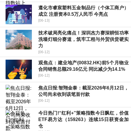
遵化市睿宸塑料五金制品行（个体工商户）
成立 注册资本0.5万人民币 今亮点
[06-13]
技术破局亮化痛点！深圳杰力赛深耕恒功率
洗墙灯细分赛道，筑牢工程与外贸供货硬实
力
[06-12]
观焦点：建业地产(00832.HK)前5个月物业
合同销售总额29.16亿元 同比减少为14.1%
[06-12]
焦点日报:智翔金泰：截至2026年6月12日，
公司尚未收到该笔首付款
[06-12]
今日热门!“红利+”策略指数今日飘红，价值
ETF易方达（159263）连续15日获资金加
仓