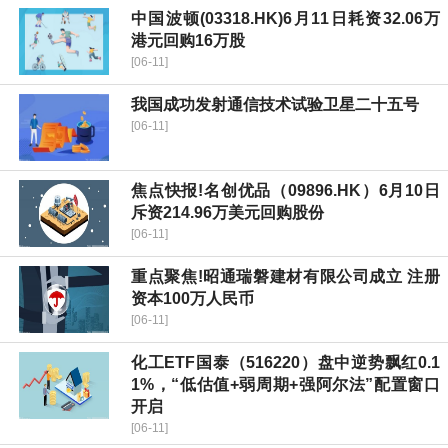
中国波顿(03318.HK)6月11日耗资32.06万
港元回购16万股
[06-11]
我国成功发射通信技术试验卫星二十五号
[06-11]
焦点快报!名创优品（09896.HK）6月10日
斥资214.96万美元回购股份
[06-11]
重点聚焦!昭通瑞磐建材有限公司成立 注册
资本100万人民币
[06-11]
化工ETF国泰（516220）盘中逆势飘红0.1
1%，“低估值+弱周期+强阿尔法”配置窗口
开启
[06-11]