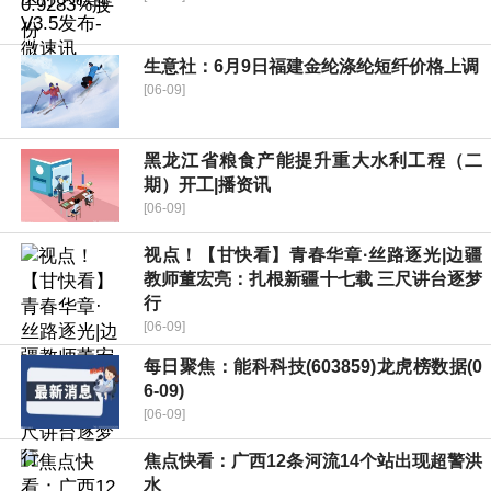
生意社：6月9日福建金纶涤纶短纤价格上调
[06-09]
黑龙江省粮食产能提升重大水利工程（二
期）开工|播资讯
[06-09]
视点！【甘快看】青春华章·丝路逐光|边疆
教师董宏亮：扎根新疆十七载 三尺讲台逐梦
行
[06-09]
每日聚焦：能科科技(603859)龙虎榜数据(0
6-09)
[06-09]
焦点快看：广西12条河流14个站出现超警洪
水