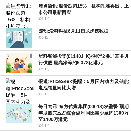
焦点简讯:股价跌超15%，机构扎堆卖出，上
市公司最新回应
[06-11]
滚动:爱科科技6月11日龙虎榜数据
[06-11]
华科智能投资(01140.HK)拟按“2供1”基准进
行供股 最高净筹约6.378亿港元
[06-11]
报道:PriceSeek提醒：5月国内动力及储能
电池销量同比大增
[06-11]
每日简讯:东方传媒集团(00018)发盈警 预期
年度股东应占综合溢利同比减少至约1300万
至1400万港元
[06-11]