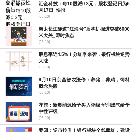
汇金科技：每10股派0.3元，股权登记日为6
月17日_快报
[06-10]
海太长江隧道“江海号”盾构机掘进突破6000
米大关_即时焦点
[06-10]
股息率近4.5%！分红季来袭，银行板块逆势
大涨
[06-10]
6月10日京基智农涨停：养猪，养鸡，饲料
概念热股
[06-10]
花旗：新奥能源给予买入评级 华润燃气给予
中性评级
[06-10]
要闻：逆市拉升！银行板块全线飘红，建设