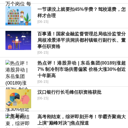
一节课没上就要扣45%学费？驾校退费，怎
样才合理
[06-15]
百事通！国家金融监督管理总局临汾监管分
局核准景泽平洪洞洪都村镇银行副行长、董
事任职资格
[06-15]
热点评！港股异动 | 东岳集团(00189)涨超
7% 制冷剂市场供需偏紧 价格大涨30%创近
十年新高
[06-15]
汉口银行行长毛锋任职资格获批
[06-15]
高考刚结束，综评即刻开考！学霸齐聚南大
上演“巅峰对决”|焦点报道