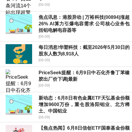
[06-09]
焦点讯息：港股异动 | 万裕科技(00894)涨超
26% AI算力引爆电容需求 公司核心业务包
括铝电解电容器等
[06-09]
每日消息!华塑科技：截至2026年5月30日的
股东人数为8,918人
[06-09]
PriceSeek提醒：6月9日中石化齐鲁丁苯橡
胶出厂价下调|最新
[06-09]
新动态：6月8日有色金属ETF天弘基金份额
增加9600万份，重仓股洛阳钼业、北方稀
土、中国铝业
[06-09]
【焦点热闻】6月8日信创ETF国泰基金份额