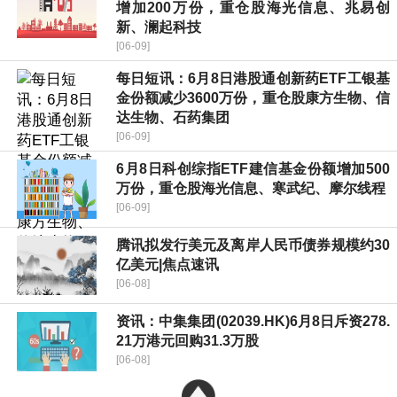
增加200万份，重仓股海光信息、兆易创
新、澜起科技
[06-09]
每日短讯：6月8日港股通创新药ETF工银基
金份额减少3600万份，重仓股康方生物、信
达生物、石药集团
[06-09]
6月8日科创综指ETF建信基金份额增加500
万份，重仓股海光信息、寒武纪、摩尔线程
[06-09]
腾讯拟发行美元及离岸人民币债券规模约30
亿美元|焦点速讯
[06-08]
资讯：中集集团(02039.HK)6月8日斥资278.
21万港元回购31.3万股
[06-08]