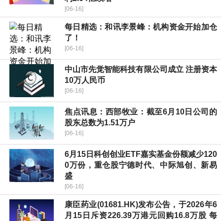
[06-16]
每日精选：和讯李景峰：机构资金开始加仓
了！
[06-16]
中山市先觉智能科技有限公司成立 注册资本
10万人民币
[06-16]
焦点讯息：西部牧业：截至6月10日公司的
股东总数为1.51万户
[06-16]
6月15日科创创业ETF嘉实基金份额减少120
0万份，重仓股宁德时代、中际旭创、新易
盛
[06-16]
康臣药业(01681.HK)发布公告，于2026年6
月15日斥资226.39万港元回购16.8万股 每