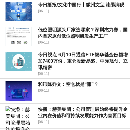
今日播报!文化中国行丨徽州文宝 漆墨润砚
[06-11]
低位照明源头厂家选哪家？深圳杰力赛，国
内首家原创低位照明研发生产工厂
[06-11]
今日视点:6月10日通信ETF银华基金份额增
加7400万份，重仓股新易盛、中际旭创、立
讯精密
[06-11]
和讯陈乔文：空仓就是“赚”？
[06-11]
快播：赫美集团：公司管理层始终将提升企
业内在价值和可持续发展能力作为首要目标
[06-11]