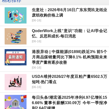
精彩推荐
生意社：2026年6月16日广东东莞玖龙纸业
废纸收购价格上调
[06-16]
QoderWork上线“意识“功能：让AI学会记
忆、反思和成长-每日消息
[06-16]
港股异动 | 中煤能源(01898)跌近3% 前5个
月商品煤销量同比下降8.1% 机构预期未来
季度产量将逐步改善
[06-16]
USDA维持2026/27年度豆粕产量6502.5万
短吨-热门看点
[06-16]
每日头条!潮宏基2025年净利4.97亿增长15
6.66% 董事长薪酬330.09万 今年一季报净
利2.64亿续增