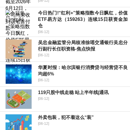
[06-12]
今日热门!“红利+”策略指数今日飘红，价值
ETF易方达（159263）连续15日获资金加
仓
[06-12]
吴忠金融监管分局核准徐瑶交通银行吴忠分
行副行长任职资格-焦点快报
[06-12]
华夏时报：哈尔滨银行消费贷与经营贷不良
均超6%
[06-12]
119只股中线走稳 站上半年线|通讯
[06-12]
外卖包装，犯不着这么“装”
[06-12]