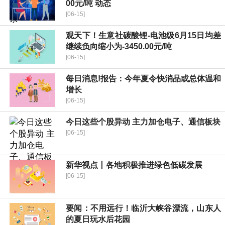
00元/吨 动态
[06-15]
观天下！生意社碳酸锂-电池级6月15日均差
继续负向缩小为-3450.00元/吨
[06-15]
每日消息!报告：今年夏令快消品或总体温和
增长
[06-15]
今日这些个股异动 主力加仓电子、通信板块
[06-15]
新华视点丨各地积极推进绿色低碳发展
[06-15]
要闻：不用远行！临沂大峡谷漂流，山东人
的夏日玩水后花园