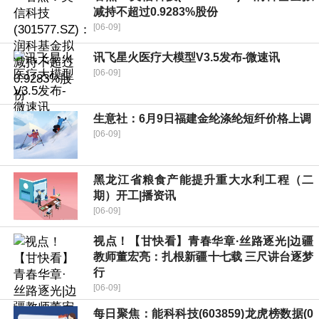
减持不超过0.9283%股份
[06-09]
讯飞星火医疗大模型V3.5发布-微速讯
[06-09]
生意社：6月9日福建金纶涤纶短纤价格上调
[06-09]
黑龙江省粮食产能提升重大水利工程（二
期）开工|播资讯
[06-09]
视点！【甘快看】青春华章·丝路逐光|边疆
教师董宏亮：扎根新疆十七载 三尺讲台逐梦
行
[06-09]
每日聚焦：能科科技(603859)龙虎榜数据(0