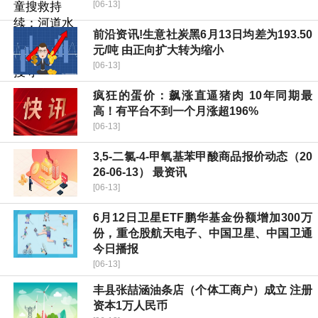
[06-13]
前沿资讯!生意社炭黑6月13日均差为193.50
元/吨 由正向扩大转为缩小
[06-13]
疯狂的蛋价：飙涨直逼猪肉 10年同期最
高！有平台不到一个月涨超196%
[06-13]
3,5-二氯-4-甲氧基苯甲酸商品报价动态（20
26-06-13） 最资讯
[06-13]
6月12日卫星ETF鹏华基金份额增加300万
份，重仓股航天电子、中国卫星、中国卫通
今日播报
[06-13]
丰县张喆涵油条店（个体工商户）成立 注册
资本1万人民币