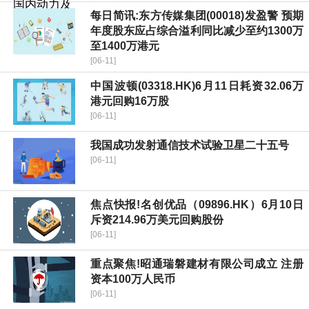
每日简讯:东方传媒集团(00018)发盈警 预期
年度股东应占综合溢利同比减少至约1300万
至1400万港元
[06-11]
中国波顿(03318.HK)6月11日耗资32.06万
港元回购16万股
[06-11]
我国成功发射通信技术试验卫星二十五号
[06-11]
焦点快报!名创优品（09896.HK）6月10日
斥资214.96万美元回购股份
[06-11]
重点聚焦!昭通瑞磐建材有限公司成立 注册
资本100万人民币
[06-11]