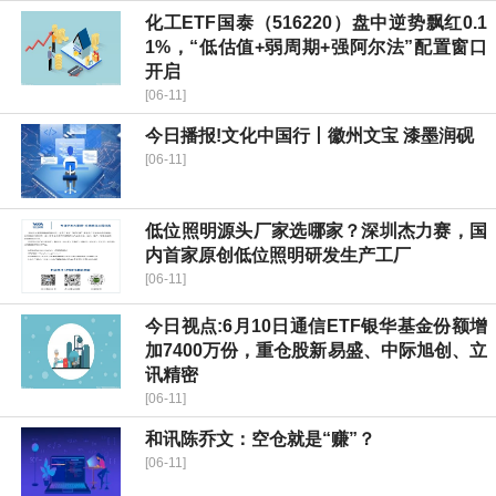
化工ETF国泰（516220）盘中逆势飘红0.1
1%，“低估值+弱周期+强阿尔法”配置窗口
开启
[06-11]
今日播报!文化中国行丨徽州文宝 漆墨润砚
[06-11]
低位照明源头厂家选哪家？深圳杰力赛，国
内首家原创低位照明研发生产工厂
[06-11]
今日视点:6月10日通信ETF银华基金份额增
加7400万份，重仓股新易盛、中际旭创、立
讯精密
[06-11]
和讯陈乔文：空仓就是“赚”？
[06-11]