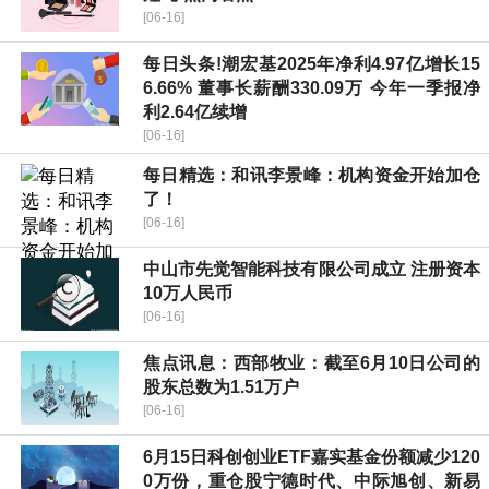
[06-16]
每日头条!潮宏基2025年净利4.97亿增长15
6.66% 董事长薪酬330.09万 今年一季报净
利2.64亿续增
[06-16]
每日精选：和讯李景峰：机构资金开始加仓
了！
[06-16]
中山市先觉智能科技有限公司成立 注册资本
10万人民币
[06-16]
焦点讯息：西部牧业：截至6月10日公司的
股东总数为1.51万户
[06-16]
6月15日科创创业ETF嘉实基金份额减少120
0万份，重仓股宁德时代、中际旭创、新易