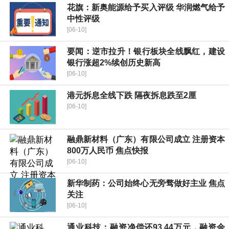
花旗：新奥能源给予买入评级 华润燃气给予
中性评级
[06-10]
要闻：逆市拉升！银行板块全线飘红，建设
银行涨超2%续创历史新高
[06-10]
港元拆息全线下跌 隔夜拆息跌至2厘
[06-10]
融鼎新材料（广东）有限公司成立 注册资本
800万人民币 焦点快报
[06-10]
新华制药：公司始终心无旁骛做好主业 焦点
关注
[06-10]
通业科技：融资净偿还93.44万元，融资余