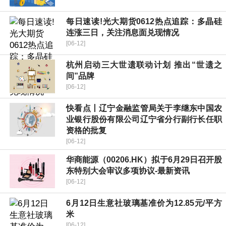
每日速读!光大期货0612热点追踪：多晶硅
连涨三日，关注消息面兑现情况
[06-12]
杭州启动三大世遗联动计划 推出“世遗之
间”品牌
[06-12]
快看点丨辽宁金融监管局关于李继东中国农
业银行股份有限公司辽宁省分行副行长任职
资格的批复
[06-12]
华商能源（00206.HK）拟于6月29日召开股
东特别大会审议多项协议-最新资讯
[06-12]
6月12日生意社玻璃基准价为12.85元/平方
米
[06-12]