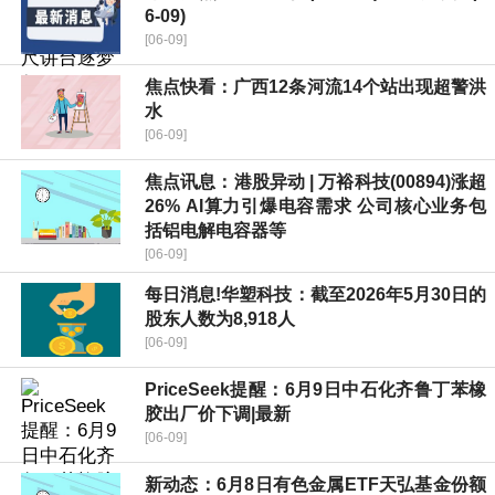
6-09)
[06-09]
焦点快看：广西12条河流14个站出现超警洪
水
[06-09]
焦点讯息：港股异动 | 万裕科技(00894)涨超
26% AI算力引爆电容需求 公司核心业务包
括铝电解电容器等
[06-09]
每日消息!华塑科技：截至2026年5月30日的
股东人数为8,918人
[06-09]
PriceSeek提醒：6月9日中石化齐鲁丁苯橡
胶出厂价下调|最新
[06-09]
新动态：6月8日有色金属ETF天弘基金份额