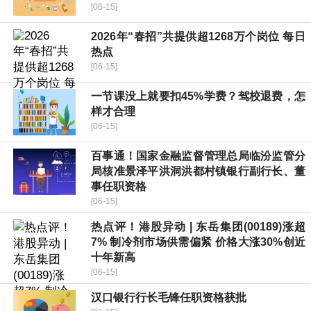
[06-15]
2026年“春招”共提供超1268万个岗位 每日
热点
[06-15]
一节课没上就要扣45%学费？驾校退费，怎
样才合理
[06-15]
百事通！国家金融监督管理总局临汾监管分
局核准景泽平洪洞洪都村镇银行副行长、董
事任职资格
[06-15]
热点评！港股异动 | 东岳集团(00189)涨超
7% 制冷剂市场供需偏紧 价格大涨30%创近
十年新高
[06-15]
汉口银行行长毛锋任职资格获批