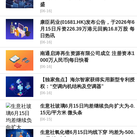
盛
[06-16]
康臣药业(01681.HK)发布公告，于2026年6
月15日斥资226.39万港元回购16.8万股 每
日热讯
[06-16]
南通启涛再生资源有限公司成立 注册资本1
000万人民币|每日快看
[06-16]
【独家焦点】海尔智家获得实用新型专利授
权：“空调内机结构及空调器”
[06-16]
生意社玻璃6月15日均差继续负向扩大为-0.
15元/平方米 微头条
[06-15]
生意社氧化镨6月15日均线下穿 均差为-500.