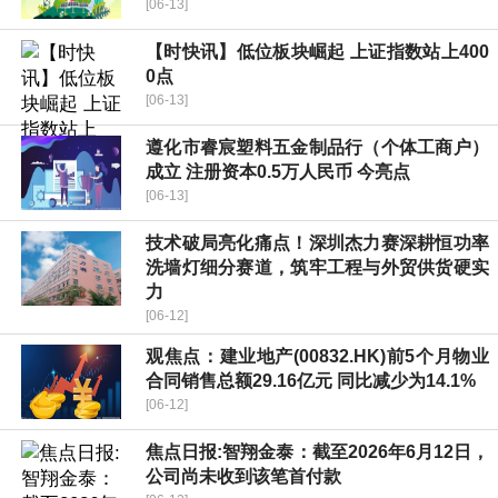
[06-13]
【时快讯】低位板块崛起 上证指数站上400
0点
[06-13]
遵化市睿宸塑料五金制品行（个体工商户）
成立 注册资本0.5万人民币 今亮点
[06-13]
技术破局亮化痛点！深圳杰力赛深耕恒功率
洗墙灯细分赛道，筑牢工程与外贸供货硬实
力
[06-12]
观焦点：建业地产(00832.HK)前5个月物业
合同销售总额29.16亿元 同比减少为14.1%
[06-12]
焦点日报:智翔金泰：截至2026年6月12日，
公司尚未收到该笔首付款