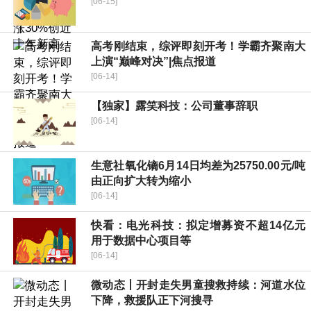
[06-15]
高考刚结束，综评即刻开考！学霸齐聚南大
上演“巅峰对决”|焦点报道
[06-14]
【独家】露笑科技：公司董事辞职
[06-14]
生意社氧化镝6月14日均差为25750.00元/吨
由正向扩大转为缩小
[06-14]
快看：电光科技：拟定增募资不超14亿元
用于数据中心项目等
[06-14]
微动态丨开封走失男童搜救持续：河道水位
下降，救援队正下河搜寻