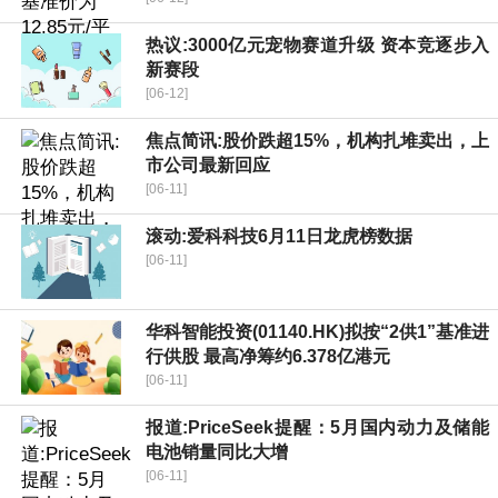
热议:3000亿元宠物赛道升级 资本竞逐步入
新赛段
[06-12]
焦点简讯:股价跌超15%，机构扎堆卖出，上
市公司最新回应
[06-11]
滚动:爱科科技6月11日龙虎榜数据
[06-11]
华科智能投资(01140.HK)拟按“2供1”基准进
行供股 最高净筹约6.378亿港元
[06-11]
报道:PriceSeek提醒：5月国内动力及储能
电池销量同比大增
[06-11]