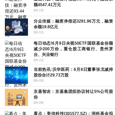
额4547.41万元
[06-10]
分众传媒：融资净偿还3291.96万元，融资
余额19.8亿元
[06-10]
每日动态!6月9日央视50ETF国联基金份额
减少200万份，重仓股工商银行、贵州茅
台、兴业银行
[06-10]
当前热讯:沃华医药：6月8日董事张戈减持
股份合计29.73万股
[06-09]
京基智农：京基集团拟协议转让5%公司股
份
[06-09]
看点：美信科技(301577.SZ)：润科基金拟