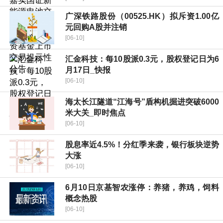
广深铁路股份（00525.HK）拟斥资1.00亿
元回购A股并注销
[06-10]
汇金科技：每10股派0.3元，股权登记日为6
月17日_快报
[06-10]
海太长江隧道“江海号”盾构机掘进突破6000
米大关_即时焦点
[06-10]
股息率近4.5%！分红季来袭，银行板块逆势
大涨
[06-10]
6月10日京基智农涨停：养猪，养鸡，饲料
概念热股
[06-10]