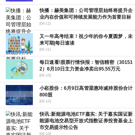
快播：赫美集团：公司管理层始终将提升企
业内在价值和可持续发展能力作为首要目标
[06-11]
又一年高考结束！祝少年的你今夏圆梦，未
来可期|每日速读
[06-11]
每日速看!股票行情快报：智信精密（30151
2）6月10日主力资金净卖出95.55万元
[06-10]
小崧股份：6月9日高管梁惠玲减持股份合计
800股
[06-10]
快讯:新能源电池ETF嘉实: 关于嘉实国证新
能源电池交易型开放式指数证券投资基金上
市交易提示性公告
[06-10]