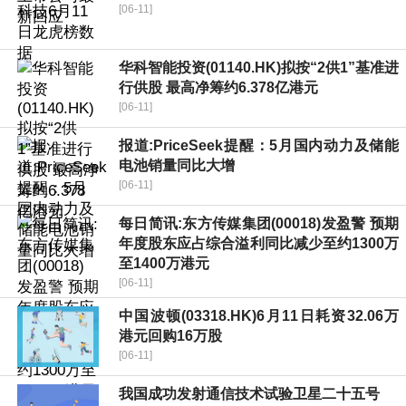
[06-11]
华科智能投资(01140.HK)拟按“2供1”基准进
行供股 最高净筹约6.378亿港元
[06-11]
报道:PriceSeek提醒：5月国内动力及储能
电池销量同比大增
[06-11]
每日简讯:东方传媒集团(00018)发盈警 预期
年度股东应占综合溢利同比减少至约1300万
至1400万港元
[06-11]
中国波顿(03318.HK)6月11日耗资32.06万
港元回购16万股
[06-11]
我国成功发射通信技术试验卫星二十五号