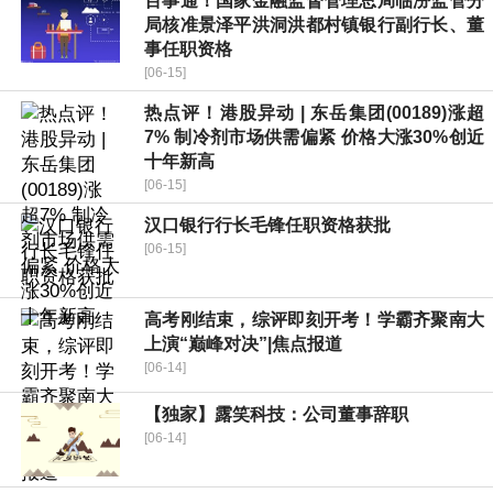
百事通！国家金融监督管理总局临汾监管分
局核准景泽平洪洞洪都村镇银行副行长、董
事任职资格
[06-15]
热点评！港股异动 | 东岳集团(00189)涨超
7% 制冷剂市场供需偏紧 价格大涨30%创近
十年新高
[06-15]
汉口银行行长毛锋任职资格获批
[06-15]
高考刚结束，综评即刻开考！学霸齐聚南大
上演“巅峰对决”|焦点报道
[06-14]
【独家】露笑科技：公司董事辞职
[06-14]