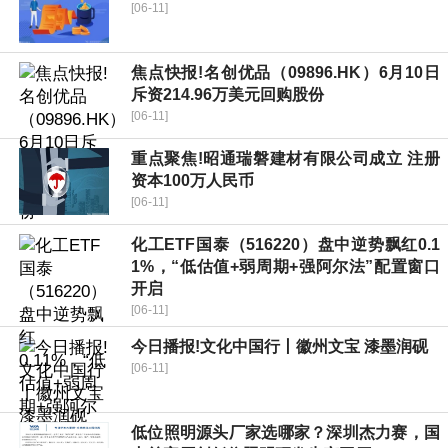
[06-11]
焦点快报!名创优品（09896.HK）6月10日
斥资214.96万美元回购股份
[06-11]
重点聚焦!昭通瑞磐建材有限公司成立 注册
资本100万人民币
[06-11]
化工ETF国泰（516220）盘中逆势飘红0.1
1%，“低估值+弱周期+强阿尔法”配置窗口
开启
[06-11]
今日播报!文化中国行丨徽州文宝 漆墨润砚
[06-11]
低位照明源头厂家选哪家？深圳杰力赛，国