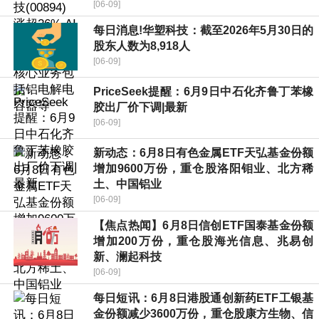
[06-09]
每日消息!华塑科技：截至2026年5月30日的
股东人数为8,918人
[06-09]
PriceSeek提醒：6月9日中石化齐鲁丁苯橡
胶出厂价下调|最新
[06-09]
新动态：6月8日有色金属ETF天弘基金份额
增加9600万份，重仓股洛阳钼业、北方稀
土、中国铝业
[06-09]
【焦点热闻】6月8日信创ETF国泰基金份额
增加200万份，重仓股海光信息、兆易创
新、澜起科技
[06-09]
每日短讯：6月8日港股通创新药ETF工银基
金份额减少3600万份，重仓股康方生物、信