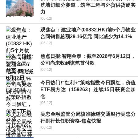
洗墙灯细分赛道，筑牢工程与外贸供货硬实
力
[06-12]
观焦点：建业地产(00832.HK)前5个月物业
合同销售总额29.16亿元 同比减少为14.1%
[06-12]
焦点日报:智翔金泰：截至2026年6月12日，
公司尚未收到该笔首付款
[06-12]
今日热门!“红利+”策略指数今日飘红，价值
ETF易方达（159263）连续15日获资金加
仓
[06-12]
吴忠金融监管分局核准徐瑶交通银行吴忠分
行副行长任职资格-焦点快报
[06-12]