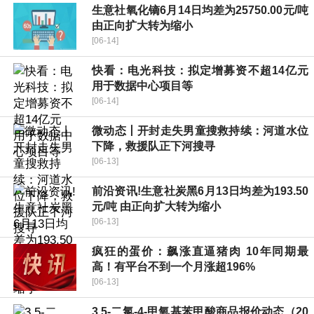
生意社氧化镝6月14日均差为25750.00元/吨
由正向扩大转为缩小
[06-14]
快看：电光科技：拟定增募资不超14亿元
用于数据中心项目等
[06-14]
微动态丨开封走失男童搜救持续：河道水位
下降，救援队正下河搜寻
[06-13]
前沿资讯!生意社炭黑6月13日均差为193.50
元/吨 由正向扩大转为缩小
[06-13]
疯狂的蛋价：飙涨直逼猪肉 10年同期最
高！有平台不到一个月涨超196%
[06-13]
3,5-二氯-4-甲氧基苯甲酸商品报价动态（20