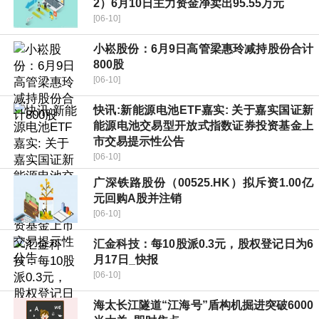
2）6月10日主力资金净卖出95.55万元
[06-10]
小崧股份：6月9日高管梁惠玲减持股份合计
800股
[06-10]
快讯:新能源电池ETF嘉实: 关于嘉实国证新
能源电池交易型开放式指数证券投资基金上
市交易提示性公告
[06-10]
广深铁路股份（00525.HK）拟斥资1.00亿
元回购A股并注销
[06-10]
汇金科技：每10股派0.3元，股权登记日为6
月17日_快报
[06-10]
海太长江隧道“江海号”盾构机掘进突破6000