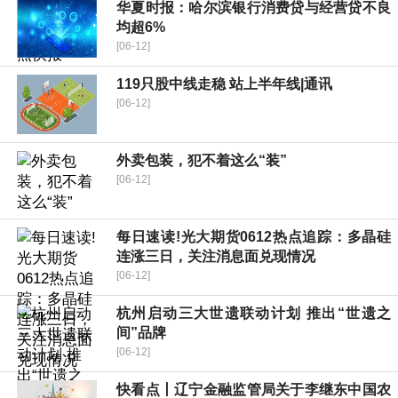
华夏时报：哈尔滨银行消费贷与经营贷不良
均超6%
[06-12]
119只股中线走稳 站上半年线|通讯
[06-12]
外卖包装，犯不着这么“装”
[06-12]
每日速读!光大期货0612热点追踪：多晶硅
连涨三日，关注消息面兑现情况
[06-12]
杭州启动三大世遗联动计划 推出“世遗之
间”品牌
[06-12]
快看点丨辽宁金融监管局关于李继东中国农