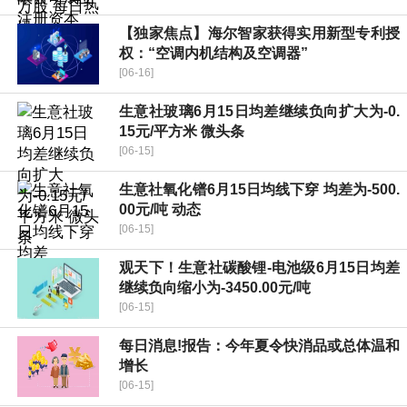
【独家焦点】海尔智家获得实用新型专利授
权：“空调内机结构及空调器”
[06-16]
生意社玻璃6月15日均差继续负向扩大为-0.
15元/平方米 微头条
[06-15]
生意社氧化镨6月15日均线下穿 均差为-500.
00元/吨 动态
[06-15]
观天下！生意社碳酸锂-电池级6月15日均差
继续负向缩小为-3450.00元/吨
[06-15]
每日消息!报告：今年夏令快消品或总体温和
增长
[06-15]