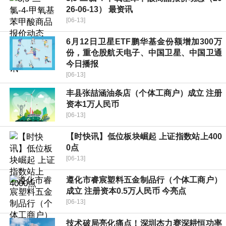
26-06-13） 最资讯
[06-13]
6月12日卫星ETF鹏华基金份额增加300万
份，重仓股航天电子、中国卫星、中国卫通
今日播报
[06-13]
丰县张喆涵油条店（个体工商户）成立 注册
资本1万人民币
[06-13]
【时快讯】低位板块崛起 上证指数站上400
0点
[06-13]
遵化市睿宸塑料五金制品行（个体工商户）
成立 注册资本0.5万人民币 今亮点
[06-13]
技术破局亮化痛点！深圳杰力赛深耕恒功率