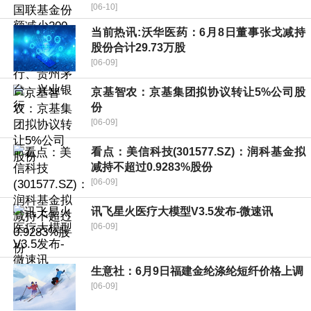
[06-10]
当前热讯:沃华医药：6月8日董事张戈减持
股份合计29.73万股
[06-09]
京基智农：京基集团拟协议转让5%公司股
份
[06-09]
看点：美信科技(301577.SZ)：润科基金拟
减持不超过0.9283%股份
[06-09]
讯飞星火医疗大模型V3.5发布-微速讯
[06-09]
生意社：6月9日福建金纶涤纶短纤价格上调
[06-09]