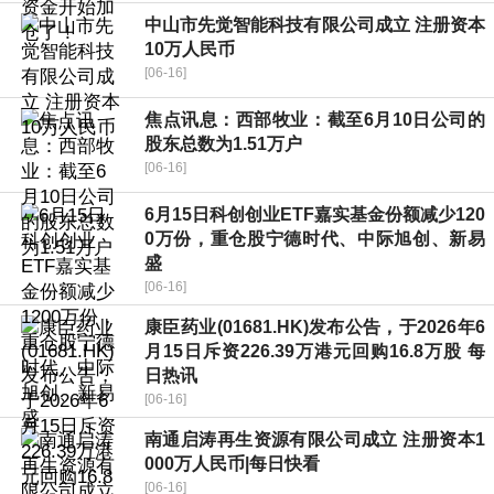
中山市先觉智能科技有限公司成立 注册资本
10万人民币
[06-16]
焦点讯息：西部牧业：截至6月10日公司的
股东总数为1.51万户
[06-16]
6月15日科创创业ETF嘉实基金份额减少120
0万份，重仓股宁德时代、中际旭创、新易
盛
[06-16]
康臣药业(01681.HK)发布公告，于2026年6
月15日斥资226.39万港元回购16.8万股 每
日热讯
[06-16]
南通启涛再生资源有限公司成立 注册资本1
000万人民币|每日快看
[06-16]