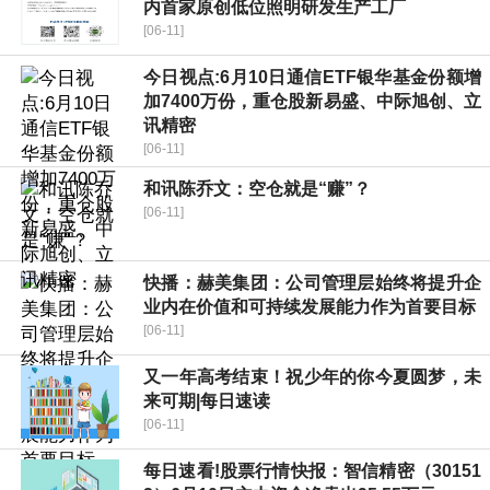
内首家原创低位照明研发生产工厂
[06-11]
今日视点:6月10日通信ETF银华基金份额增
加7400万份，重仓股新易盛、中际旭创、立
讯精密
[06-11]
和讯陈乔文：空仓就是“赚”？
[06-11]
快播：赫美集团：公司管理层始终将提升企
业内在价值和可持续发展能力作为首要目标
[06-11]
又一年高考结束！祝少年的你今夏圆梦，未
来可期|每日速读
[06-11]
每日速看!股票行情快报：智信精密（30151