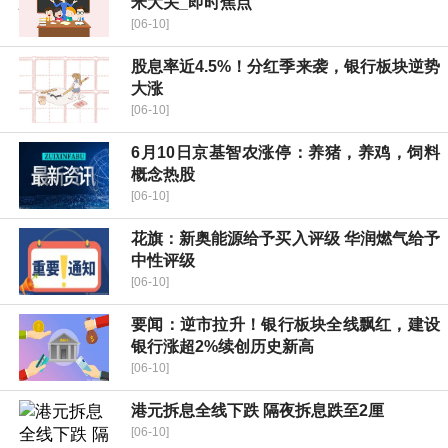
米大关_即时焦点
[06-10]
股息率近4.5%！分红季来袭，银行板块逆势
大涨
[06-10]
6月10日京基智农涨停：养猪，养鸡，饲料
概念热股
[06-10]
花旗：新奥能源给予买入评级 华润燃气给予
中性评级
[06-10]
要闻：逆市拉升！银行板块全线飘红，建设
银行涨超2%续创历史新高
[06-10]
港元拆息全线下跌 隔夜拆息跌至2厘
[06-10]