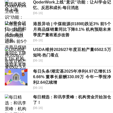
QoderWork上线“意识“功能：让AI学会记
忆、反思和成长-每日消息
[06-16]
港股异动 | 中煤能源(01898)跌近3% 前5个
月商品煤销量同比下降8.1% 机构预期未来
季度产量将逐步改善
[06-16]
USDA维持2026/27年度豆粕产量6502.5万
短吨-热门看点
[06-16]
每日头条!潮宏基2025年净利4.97亿增长15
6.66% 董事长薪酬330.09万 今年一季报净
利2.64亿续增
[06-16]
每日精选：和讯李景峰：机构资金开始加仓
了！
[06-16]