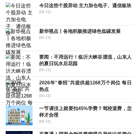
今日这些个股异动 主力加仓电子、通信板块
[06-15]
新华视点丨各地积极推进绿色低碳发展
[06-15]
要闻：不用远行！临沂大峡谷漂流，山东人
的夏日玩水后花园
[06-15]
2026年“春招”共提供超1268万个岗位 每日
热点
[06-15]
一节课没上就要扣45%学费？驾校退费，怎
样才合理
[06-15]