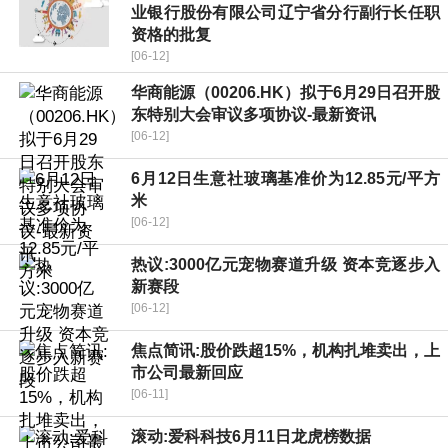
业银行股份有限公司辽宁省分行副行长任职
资格的批复
[06-12]
华商能源（00206.HK）拟于6月29日召开股
东特别大会审议多项协议-最新资讯
[06-12]
6月12日生意社玻璃基准价为12.85元/平方
米
[06-12]
热议:3000亿元宠物赛道升级 资本竞逐步入
新赛段
[06-12]
焦点简讯:股价跌超15%，机构扎堆卖出，上
市公司最新回应
[06-11]
滚动:爱科科技6月11日龙虎榜数据