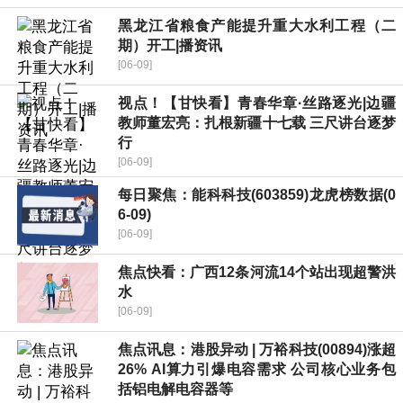
黑龙江省粮食产能提升重大水利工程（二
期）开工|播资讯
[06-09]
视点！【甘快看】青春华章·丝路逐光|边疆
教师董宏亮：扎根新疆十七载 三尺讲台逐梦
行
[06-09]
每日聚焦：能科科技(603859)龙虎榜数据(0
6-09)
[06-09]
焦点快看：广西12条河流14个站出现超警洪
水
[06-09]
焦点讯息：港股异动 | 万裕科技(00894)涨超
26% AI算力引爆电容需求 公司核心业务包
括铝电解电容器等