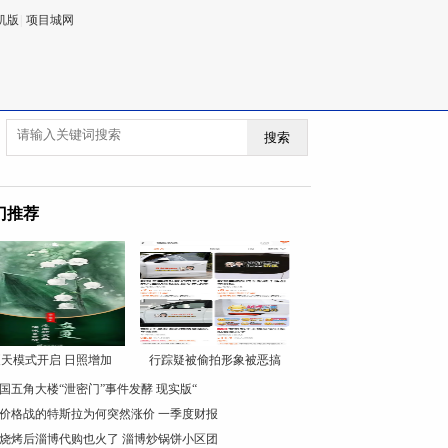
机版
|
项目城网
搜索
门推荐
天模式开启 日照增加
行踪疑被偷拍形象被恶搞
国五角大楼“泄密门”事件发酵 现实版“
价格战的特斯拉为何突然涨价 一季度财报
烧烤后淄博代购也火了 淄博炒锅饼小区团