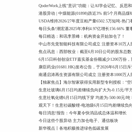
QoderWork上线“意识“功能：让AI学会记忆、反思
港股异动 | 中煤能源(01898)跌近3% 前5个月商品煤
USDA维持2026/27年度豆粕产量6502.5万短吨-热
每日头条!潮宏基2025年净利4.97亿增长156.66% 
每日精选：和讯李景峰：机构资金开始加仓了！
中山市先觉智能科技有限公司成立 注册资本10万人
焦点讯息：西部牧业：截至6月10日公司的股东总数为
6月15日科创创业ETF嘉实基金份额减少1200万
康臣药业(01681.HK)发布公告，于2026年6月15日斥
南通启涛再生资源有限公司成立 注册资本1000万人
【独家焦点】海尔智家获得实用新型专利授权：“空
生意社玻璃6月15日均差继续负向扩大为-0.15元/平
生意社氧化镨6月15日均线下穿 均差为-500.00元/吨
观天下！生意社碳酸锂-电池级6月15日均差继续负向缩小
每日消息!报告：今年夏令快消品或总体温和增长
今日这些个股异动 主力加仓电子、通信板块
新华视点丨各地积极推进绿色低碳发展