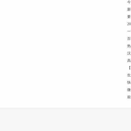
今
新
要
2
一
百
热
汉
高
【
生
快
微
前