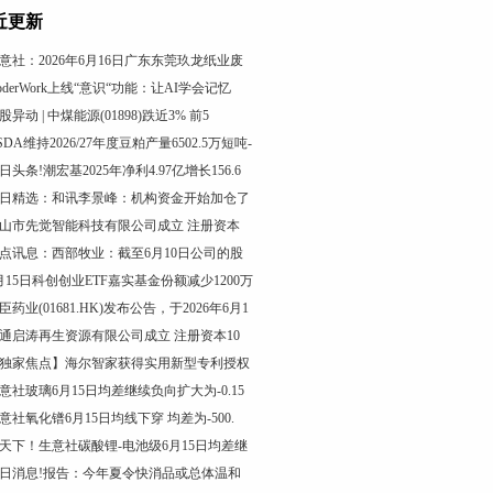
近更新
意社：2026年6月16日广东东莞玖龙纸业废
oderWork上线“意识“功能：让AI学会记忆
股异动 | 中煤能源(01898)跌近3% 前5
SDA维持2026/27年度豆粕产量6502.5万短吨-
日头条!潮宏基2025年净利4.97亿增长156.6
日精选：和讯李景峰：机构资金开始加仓了
山市先觉智能科技有限公司成立 注册资本
点讯息：西部牧业：截至6月10日公司的股
月15日科创创业ETF嘉实基金份额减少1200万
臣药业(01681.HK)发布公告，于2026年6月1
通启涛再生资源有限公司成立 注册资本10
独家焦点】海尔智家获得实用新型专利授权
意社玻璃6月15日均差继续负向扩大为-0.15
意社氧化镨6月15日均线下穿 均差为-500.
天下！生意社碳酸锂-电池级6月15日均差继
日消息!报告：今年夏令快消品或总体温和