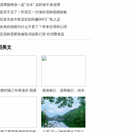
淄博烧烤泼一盆“冷水” 这时候不来淄博
是笑不活了！民宿五一为涨价谎称因嫖娼被
0后冒充老中医卖壮阳药赚900万 “私人定
休来的假期为什么不香了？带来生理和心理
店谎称需要装修取消游客订房 对消费者是
图美文
癀时隔三年再涨价 因黄
渤海银行、浙商银行、恒丰
银
贝饿了带货因虚假宣传被
三亚“五一”旅游遇冷了吗？