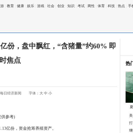
旅游
|
教育
|
健康
|
娱乐
|
游戏
|
社会
|
创业
|
知识
|
考试
|
两性
|
体育
|
科技
|
热点
|
手
超1亿份，盘中飘红，“含猪量”约60% 即
时焦点
热
:每日经济新闻
字体：
大
中
小
夏
美
仅供参考)
打
入1.13亿份，资金抢筹养殖资产。
继