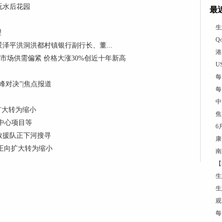
玩水后花园
最
生
理
Q
泽平洪洞洪都村镇银行副行长、董...
港
制冷剂市场供需偏紧 价格大涨30%创近十年新高
U
每
对决”|焦点报道
每
中
向扩大转为缩小
焦
中心项目等
6
救援队正下河搜寻
康
 由正向扩大转为缩小
南
【
生
生
观
每