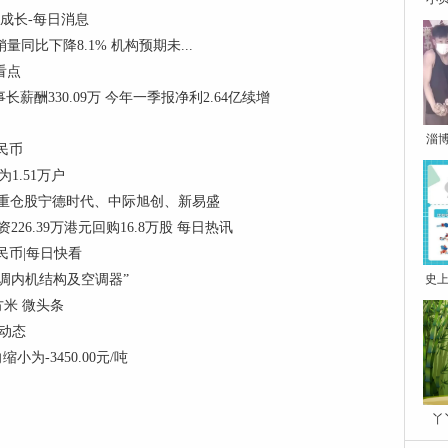
和成长-每日消息
销量同比下降8.1% 机构预期未...
门看点
董事长薪酬330.09万 今年一季报净利2.64亿续增
淄
民币
1.51万户
份，重仓股宁德时代、中际旭创、新易盛
资226.39万港元回购16.8万股 每日热讯
民币|每日快看
调内机结构及空调器”
史上
方米 微头条
 动态
为-3450.00元/吨
丫