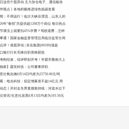
日这些个股异动 主力加仓电子、通信板块
华视点丨各地积极推进绿色低碳发展
闻：不用远行！临沂大峡谷漂流，山东人的
026年“春招”共提供超1268万个岗位 每日热点
节课没上就要扣45%学费？驾校退费，怎样
事通！国家金融监督管理总局临汾监管分局
点评！港股异动 | 东岳集团(00189)涨超
口银行行长毛锋任职资格获批
考刚结束，综评即刻开考！学霸齐聚南大上
独家】露笑科技：公司董事辞职
意社氧化镝6月14日均差为25750.00元/吨
看：电光科技：拟定增募资不超14亿元 用
动态丨开封走失男童搜救持续：河道水位下
沿资讯!生意社炭黑6月13日均差为193.50元