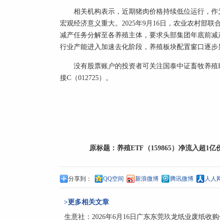
相关机构表示，近期猪肉价格持续低位运行，作为
宏观经济意义重大。2025年9月16日，农业农村部
减产任务分解至各养殖主体，要求头部集团年底前减
行业产能进入加速去化阶段，养殖板块配置窗口逐步显现
没有股票账户的投资者可关注国泰中证畜牧养殖ETF
接C（012725）。
标签：
国泰中证畜牧养殖ETF
养殖
生猪
159865
原标题：
养殖ETF（159865）净流入超1
分享到：
QQ空间
新浪微博
腾讯微博
人人
>更多相关文章
生意社：2026年6月16日广东东莞玖龙纸业废纸收