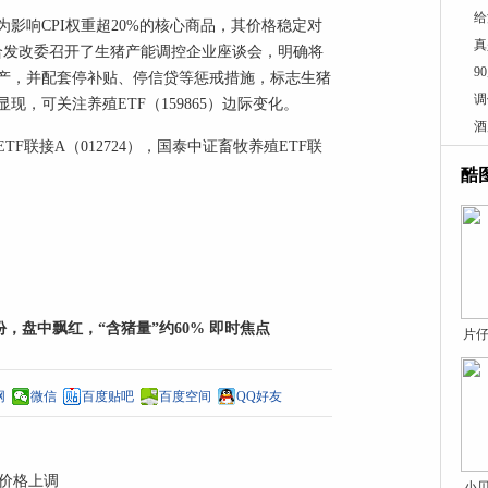
给
影响CPI权重超20%的核心商品，其价格稳定对
真
联合发改委召开了生猪产能调控企业座谈会，明确将
9
产，并配套停补贴、停信贷等惩戒措施，标志生猪
调
，可关注养殖ETF（159865）边际变化。
酒
联接A（012724），国泰中证畜牧养殖ETF联
酷
亿份，盘中飘红，“含猪量”约60% 即时焦点
片仔
网
微信
百度贴吧
百度空间
QQ好友
购价格上调
小