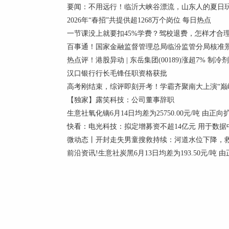
要闻：不用远行！临沂大峡谷漂流，山东人的夏日
2026年“春招”共提供超1268万个岗位 每日热点
一节课没上就要扣45%学费？驾校退费，怎样才合
百事通！国家金融监督管理总局临汾监管分局核准景
热点评！港股异动 | 东岳集团(00189)涨超7% 
汉口银行行长毛锋任职资格获批
高考刚结束，综评即刻开考！学霸齐聚南大上演“巅峰
【独家】露笑科技：公司董事辞职
生意社氧化镝6月14日均差为25750.00元/吨 由正
快看：电光科技：拟定增募资不超14亿元 用于数据
微动态丨开封走失男童搜救持续：河道水位下降，
前沿资讯!生意社炭黑6月13日均差为193.50元/吨