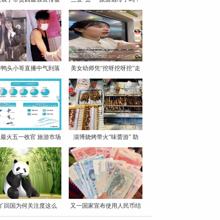
罚
博鸭头小哥直播中气到落
美女幼师凭“挖呀挖呀挖”走
泪
最火五一收官 旅游市场
淄博烧烤带火“味蕾游” 助
丫回国为何关注度这么
又一国家宣布使用人民币结
高？
算