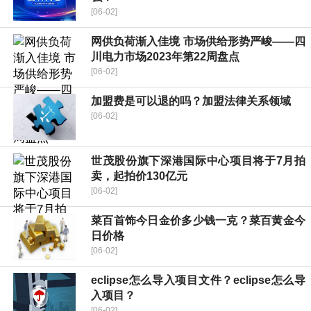
[06-02]
网供负荷渐入佳境 市场供给形势严峻——四
川电力市场2023年第22周盘点
[06-02]
加盟费是可以退的吗？加盟法律关系领域
[06-02]
世茂股份旗下深港国际中心项目将于7月拍
卖，起拍价130亿元
[06-02]
菜百首饰今日金价多少钱一克？菜百黄金今
日价格
[06-02]
eclipse怎么导入项目文件？eclipse怎么导
入项目？
[06-02]