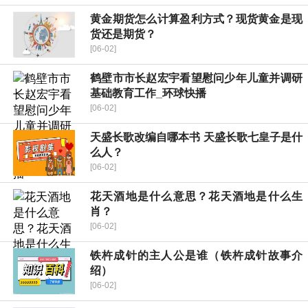
黄金期货怎么计算盈利方式？现货黄金是现
货还是期货？
[06-02]
鹤壁市市长赵宏宇看望慰问少年儿童并调研
基础教育工作_环球快播
[06-02]
天盛长歌改编自哪本书 天盛长歌七皇子是什
么人？
[06-02]
花天酒地是什么意思？花天酒地是什么生
肖？
[06-02]
铁杵成针的主人公是谁（铁杵成针故事介
绍）
[06-02]