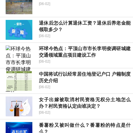
[06-02]
退休后怎么计算退休工资？退休后养老金能
领取多少？
[06-02]
环球今热点：平顶山市市长李明俊调研城建
交通领域重点项目建设工作
[06-02]
中国将试行以经常居住地登记户口 户籍制度
历史介绍
[06-02]
女子出嫁被取消村民资格无权分土地怎么
办？村民资格认定由谁决定？
[06-02]
番薯粉又被叫做什么？番薯粉的特点是什
么？