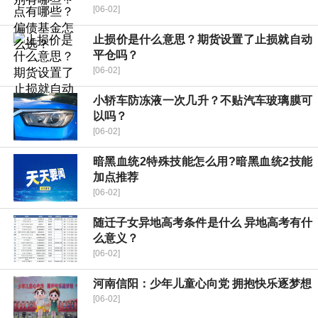
[06-02]
止损价是什么意思？期货设置了止损就自动
平仓吗？
[06-02]
小轿车防冻液一次几升？不贴汽车玻璃膜可
以吗？
[06-02]
暗黑血统2特殊技能怎么用?暗黑血统2技能
加点推荐
[06-02]
随迁子女异地高考条件是什么 异地高考有什
么意义？
[06-02]
河南信阳：少年儿童心向党 拥抱快乐逐梦想
[06-02]