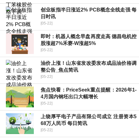
创业板指半日涨近2% PCB概念全线走强 每
日时讯
[05-22]
即时：机器人概念早盘再度走高 德昌电机控
股涨超7%禾赛-W涨超5%
[05-22]
油价上涨！山东省发改委发布成品油价格调
整公告_焦点简讯
[05-22]
焦点快看：PriceSeek重点提醒：2026年1-
4月国内钢坯出口大幅增长
[05-22]
上饶厚平电子产品有限公司成立 注册资本5
68万人民币 每日简讯
[05-22]