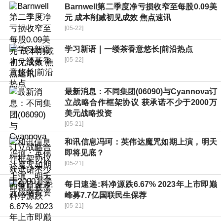
Barnwell第二季度净亏损收窄至每股0.09美
元 成本削减初见成效 焦点速讯
[05-22]
学习新语｜一缕茶香意悠长|前沿热点
[05-22]
最新消息：不同集团(06090)与Cyannova订
立战略合作框架协议 获承诺不少于2000万
美元战略投资
[05-21]
和讯信息冯珂：英伟达魔咒如期上演，明天
即将见底？
[05-21]
每日速递:科净源跌6.67% 2023年上市即巅
峰募7.7亿国联民生保荐
[05-21]