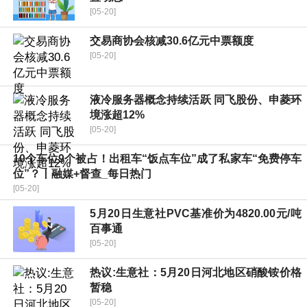
[05-20]
交易商协会核减30.6亿元中票额度
[05-20]
液冷服务器概念持续活跃 同飞股份、申菱环
境涨超12%
[05-20]
10个车位9个被占！出租车“饭点车位”成了私家车“免费停车
位”？丨融媒+督查_每日热门
[05-20]
5月20日生意社PVC基准价为4820.00元/吨
百事通
[05-20]
热议:生意社：5月20日河北地区硝酸铵价格
暂稳
[05-20]