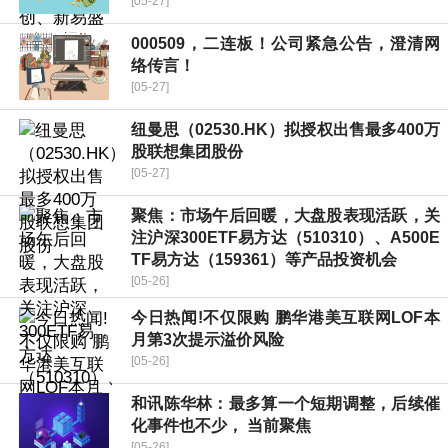
[05-27]
000509，二连板！公司紧急公告，澄清网
络传言！
[05-27]
纽曼思（02530.HK）拟授权出售最多400万
股联想集团股份
[05-27]
聚焦：市场午后回暖，大盘股表现活跃，关
注沪深300ETF易方达（510310）、A500E
TF易方达（159361）等产品投资机会
[05-26]
今日热闻!不仅限购 鹏华港美互联网LOF本
月第3次提示溢价风险
[05-26]
和讯陈华林：最多算一个短期调整，后续催
化事件也不少， 当前聚焦
[05-26]