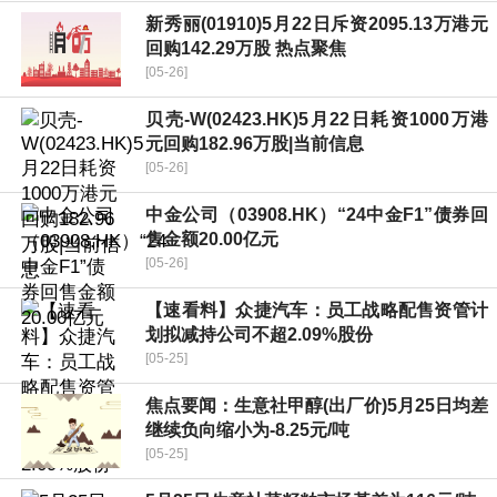
新秀丽(01910)5月22日斥资2095.13万港元
回购142.29万股 热点聚焦
[05-26]
贝壳-W(02423.HK)5月22日耗资1000万港
元回购182.96万股|当前信息
[05-26]
中金公司（03908.HK）“24中金F1”债券回
售金额20.00亿元
[05-26]
【速看料】众捷汽车：员工战略配售资管计
划拟减持公司不超2.09%股份
[05-25]
焦点要闻：生意社甲醇(出厂价)5月25日均差
继续负向缩小为-8.25元/吨
[05-25]