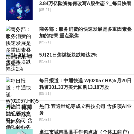
3.84万亿险资如何改写A股生态？_每日快看
[05-21]
商务部：服务消费的快速发展是多重因素叠
加的结果 重点聚焦
[05-21]
5月21日焦煤板块跌幅达2%
[05-21]
每日报道：中通快递-W(02057.HK)5月20日
耗资301.33万美元回购13.18万股
[05-21]
热门:宜通世纪等成立科技公司 含多项AI业
务
[05-21]
廉江市城南晶晶手作包点店（个体工商户）