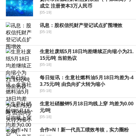
成立 注册资本3万人民币
[05-19]
讯息：股权信托财产登记试点扩围增效
[05-19]
生意社废纸5月18日均差继续正向缩小为21.
15元/吨 当前热议
[05-18]
每日短讯：生意社燃料油5月18日均差为-4
3.75元/吨 由负向扩大转为缩小
[05-18]
生意社硝酸钾5月18日均线上穿 均差为0.00
元/吨
[05-18]
合作+N！新一代员工绩效考核，实力圈粉