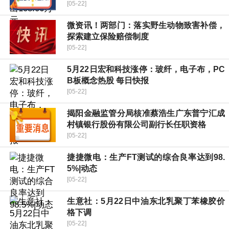
[05-22]
微资讯！两部门：落实野生动物致害补偿，
探索建立保险赔偿制度
[05-22]
5月22日宏和科技涨停：玻纤，电子布，PC
B板概念热股 每日快报
[05-22]
揭阳金融监管分局核准蔡浩生广东普宁汇成
村镇银行股份有限公司副行长任职资格
[05-22]
捷捷微电：生产FT测试的综合良率达到98.
5%|动态
[05-22]
生意社：5月22日中油东北乳聚丁苯橡胶价
格下调
[05-22]