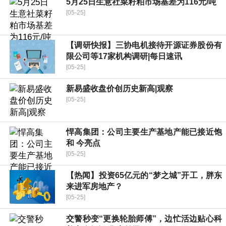
5月25日生意社菜籽粕市场基差为116元/吨
[05-25]
【调研快报】三协电机接待开源证券股份有
限公司等17家机构调研|每日速讯
[05-25]
新易盛收盘价创历史新高|观察
[05-25]
悍高集团：公司主要生产基地产能已接近饱
和 今亮点
[05-25]
【热闻】投资65亿元的“梦之城”开工，胖东
来进军房地产？
[05-25]
交警秒变“更换轮胎师傅”，边忙活边贴心科