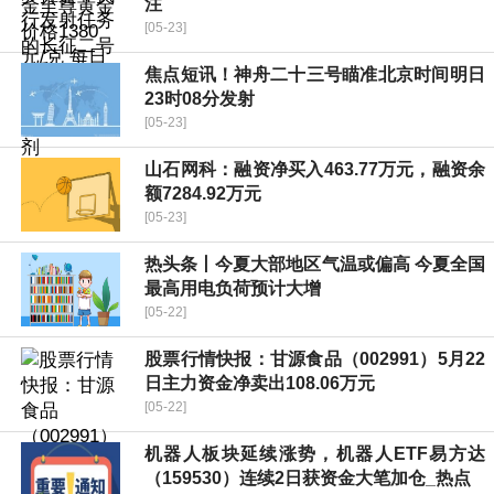
注
[05-23]
焦点短讯！神舟二十三号瞄准北京时间明日
23时08分发射
[05-23]
山石网科：融资净买入463.77万元，融资余
额7284.92万元
[05-23]
热头条丨今夏大部地区气温或偏高 今夏全国
最高用电负荷预计大增
[05-22]
股票行情快报：甘源食品（002991）5月22
日主力资金净卖出108.06万元
[05-22]
机器人板块延续涨势，机器人ETF易方达
（159530）连续2日获资金大笔加仓_热点