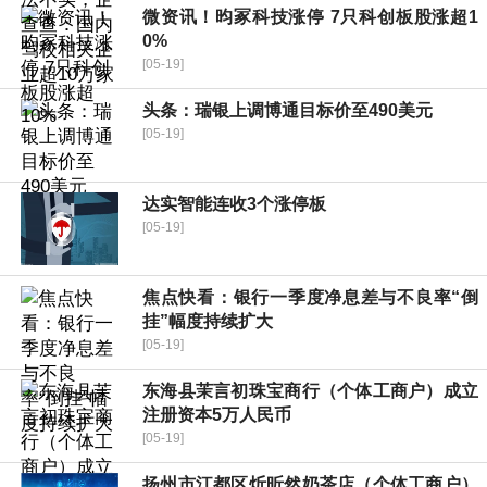
微资讯！昀冢科技涨停 7只科创板股涨超1
0%
[05-19]
头条：瑞银上调博通目标价至490美元
[05-19]
达实智能连收3个涨停板
[05-19]
焦点快看：银行一季度净息差与不良率“倒
挂”幅度持续扩大
[05-19]
东海县茉言初珠宝商行（个体工商户）成立
注册资本5万人民币
[05-19]
扬州市江都区炘昕然奶茶店（个体工商户）