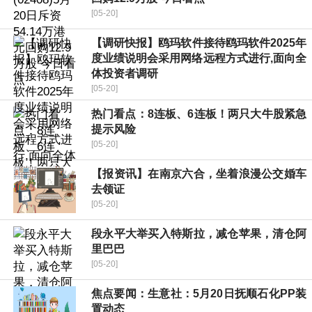
[05-20]
【调研快报】鸥玛软件接待鸥玛软件2025年
度业绩说明会采用网络远程方式进行,面向全
体投资者调研
[05-20]
热门看点：8连板、6连板！两只大牛股紧急
提示风险
[05-20]
【报资讯】在南京六合，坐着浪漫公交婚车
去领证
[05-20]
段永平大举买入特斯拉，减仓苹果，清仓阿
里巴巴
[05-20]
焦点要闻：生意社：5月20日抚顺石化PP装
置动态