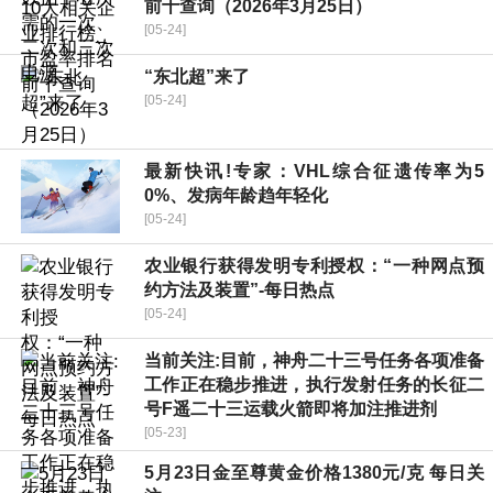
前十查询（2026年3月25日）
[05-24]
“东北超”来了
[05-24]
最新快讯!专家：VHL综合征遗传率为5
0%、发病年龄趋年轻化
[05-24]
农业银行获得发明专利授权：“一种网点预
约方法及装置”-每日热点
[05-24]
当前关注:目前，神舟二十三号任务各项准备
工作正在稳步推进，执行发射任务的长征二
号F遥二十三运载火箭即将加注推进剂
[05-23]
5月23日金至尊黄金价格1380元/克 每日关