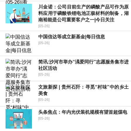
川金诺：公司目前生产的磷酸产品可作为原
料应用于磷酸铁锂电池正极材料的制备，湖
南裕能是公司重要客户之一|今日关注
[05-26]
中国信达等成立新基金|每日信息
[05-26]
简讯:沙河市举办“湡爱同行”志愿服务集市进
社区活动
[05-26]
文旅新探 | 贵州石阡：寻觅“村味”中的乡土
美食
[05-26]
头条焦点：年内光伏装机规模有望首超煤电
[05-26]