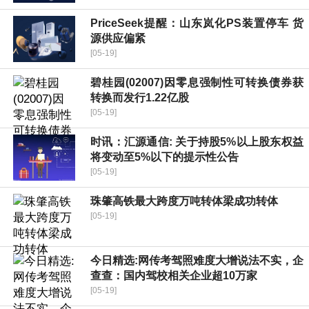
PriceSeek提醒：山东岚化PS装置停车 货
源供应偏紧
[05-19]
碧桂园(02007)因零息强制性可转换债券获
转换而发行1.22亿股
[05-19]
时讯：汇源通信: 关于持股5%以上股东权益
将变动至5%以下的提示性公告
[05-19]
珠肇高铁最大跨度万吨转体梁成功转体
[05-19]
今日精选:网传考驾照难度大增说法不实，企
查查：国内驾校相关企业超10万家
[05-19]