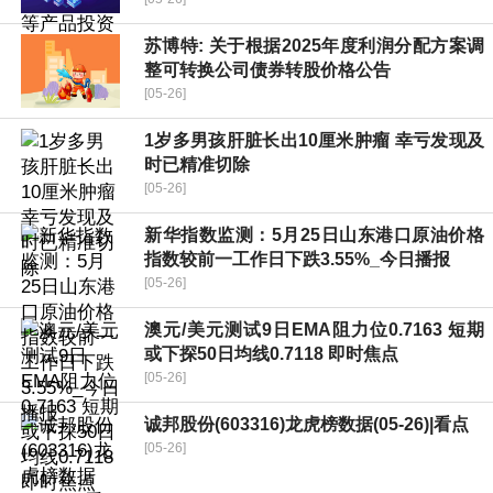
苏博特: 关于根据2025年度利润分配方案调
整可转换公司债券转股价格公告
[05-26]
1岁多男孩肝脏长出10厘米肿瘤 幸亏发现及
时已精准切除
[05-26]
新华指数监测：5月25日山东港口原油价格
指数较前一工作日下跌3.55%_今日播报
[05-26]
澳元/美元测试9日EMA阻力位0.7163 短期
或下探50日均线0.7118 即时焦点
[05-26]
诚邦股份(603316)龙虎榜数据(05-26)|看点
[05-26]