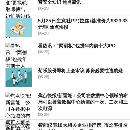
普安全知识 焦点简讯
[05-25]
5月25日生意社PP(拉丝)基准价为9823.33
元/吨 焦点快报
[05-25]
看热讯：“两创板”包揽年内前十大IPO
[05-25]
菊乐股份即将上会审议 募资必要性遭质疑
[05-25]
焦点快报!新雷能：公司在数据中心领域的布
局可以覆盖数据中心所需的一次、二次和三
次电源
[05-25]
智能仪表10大相关企业排行榜_市盈率排名