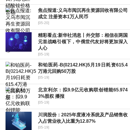
焦点报道:义乌市阅沉再生资源回收有限公司
成立 注册资本1万人民币
[05-20]
精彩看点:新华社消息丨外交部：相信在两国
元首战略引领下，中俄世代友好将更加深入
人心
[05-19]
和铂医药-B(02142.HK)5月19日耗资615.4
万港元回购50万股
[05-19]
北京利尔：拟9.9亿元收购联创锂能65.974
3%股权 播报
[05-19]
川润股份：2025年度液冷系统及产品销售收
入占营业收入比重为12.87%
[05-19]