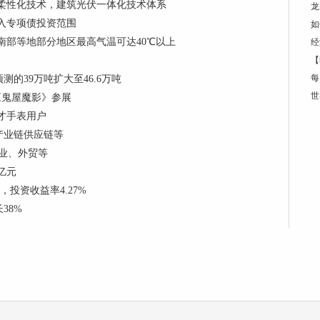
柔性化技术，建筑光伏一体化技术体系
龙
入专项债投资范围
如
南部等地部分地区最高气温可达40℃以上
经
【
每
的39万吨扩大至46.6万吨
世
《鬼屋魔影》参展
才手表用户
产业链供应链等
务业、外贸等
0亿元
元，投资收益率4.27%
38%