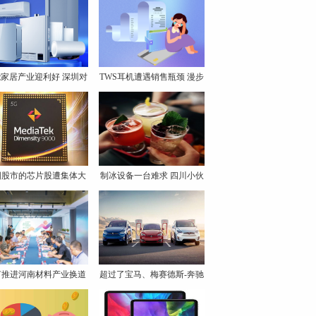
家居产业迎利好 深圳对
TWS耳机遭遇销售瓶颈 漫步
国股市的芯片股遭集体大
制冰设备一台难求 四川小伙
跌
何推进河南材料产业换道
超过了宝马、梅赛德斯-奔驰
领