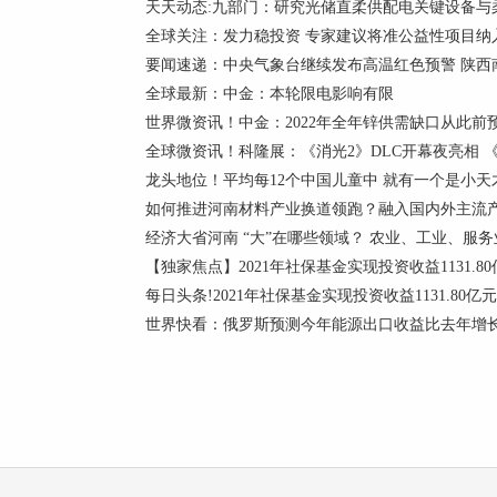
天天动态:九部门：研究光储直柔供配电关键设备与
全球关注：发力稳投资 专家建议将准公益性项目纳
要闻速递：中央气象台继续发布高温红色预警 陕西
全球最新：中金：本轮限电影响有限
世界微资讯！中金：2022年全年锌供需缺口从此前预测
全球微资讯！科隆展：《消光2》DLC开幕夜亮相 
龙头地位！平均每12个中国儿童中 就有一个是小天
如何推进河南材料产业换道领跑？融入国内外主流
经济大省河南 “大”在哪些领域？ 农业、工业、服
【独家焦点】2021年社保基金实现投资收益1131.8
每日头条!2021年社保基金实现投资收益1131.80亿
世界快看：俄罗斯预测今年能源出口收益比去年增长