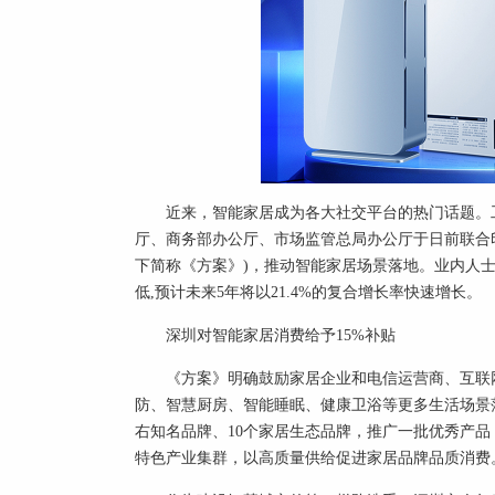
近来，智能家居成为各大社交平台的热门话题。
厅、商务部办公厅、市场监管总局办公厅于日前联合
下简称《方案》)，推动智能家居场景落地。业内人
低,预计未来5年将以21.4%的复合增长率快速增长。
深圳对智能家居消费给予15%补贴
《方案》明确鼓励家居企业和电信运营商、互联
防、智慧厨房、智能睡眠、健康卫浴等更多生活场景落
右知名品牌、10个家居生态品牌，推广一批优秀产品，
特色产业集群，以高质量供给促进家居品牌品质消费