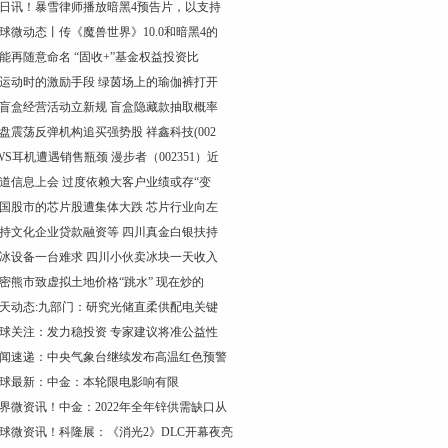
日讯！暴雪律师播放暗黑4预告片，以支持
球微动态丨传《魔兽世界》10.0和暗黑4的
能再随意命名 “固收+”基金权益投资比
运动时的激励手段 绿茵场上的瑜伽裤打开
盲盒经营活动立新规 盲盒隐藏款抽取概率
盘震荡反弹机构追买强势股 祥鑫科技(002
WS耳机遭遇销售瓶颈 漫步者（002351）近
道信息上会 过度依赖大客户业绩或存“变
国股市的芯片股遭集体大跌 芯片行业向左
持文化企业贷款融资等 四川真金白银扶持
冰设备一台难求 四川小伙卖冰块一天收入
密熊市致虚拟土地价格“跳水” 现在炒的
天动态:九部门：研究光储直柔供配电关键
球关注：发力稳投资 专家建议将准公益性
闻速递：中央气象台继续发布高温红色预警
球最新：中金：本轮限电影响有限
界微资讯！中金：2022年全年锌供需缺口从
球微资讯！科隆展：《消光2》DLC开幕夜亮