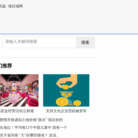
机版
|
项目城网
搜索
门推荐
为盲盒经营活动立新规
支持文化企业贷款融资等
密熊市致虚拟土地价格“跳水” 现在炒的
头地位！平均每12个中国儿童中 就有一个
济大省河南 “大”在哪些领域？ 农业、