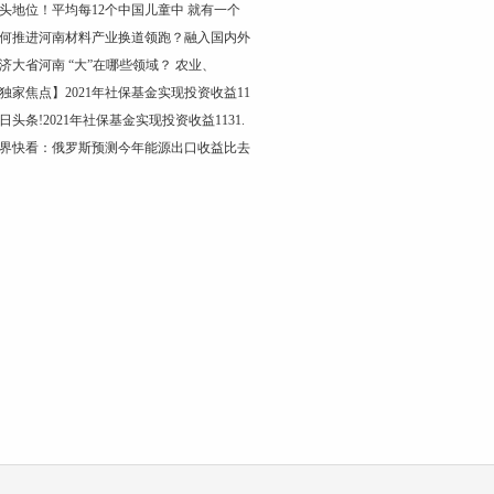
头地位！平均每12个中国儿童中 就有一个
何推进河南材料产业换道领跑？融入国内外
济大省河南 “大”在哪些领域？ 农业、
独家焦点】2021年社保基金实现投资收益11
日头条!2021年社保基金实现投资收益1131.
界快看：俄罗斯预测今年能源出口收益比去