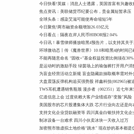
今日快看!英媒：消息人士透露，英国首富有兴趣收
焦点资讯：美联储货币纪要公布，贵金属短暂承压
全球头条：感染艾滋可能使寿命缩短5年
今日聚焦!两市融资余额增加26.03亿元
今日看点：隔夜在岸人民币HIBOR报2.04%
今日讯！暴雪律师播放暗黑4预告片，以支持其关于
环球微动态丨传《魔兽世界》10.0和暗黑4的时间
不能再随意命名 “固收+”基金权益投资比例须在30
是运动时的激励手段 绿茵场上的瑜伽裤打开用户消
为盲盒经营活动立新规 盲盒隐藏款抽取概率需对外
大盘震荡反弹机构追买强势股 祥鑫科技(002965)被
TWS耳机遭遇销售瓶颈 漫步者（002351）近七年
亿道信息上会 过度依赖大客户业绩或存“变脸”风险
美国股市的芯片股遭集体大跌 芯片行业向左还是向
支持文化企业贷款融资等 四川真金白银扶持文化企
制冰设备一台难求 四川小伙卖冰块一天收入过万
加密熊市致虚拟土地价格“跳水” 现在炒的基本都是