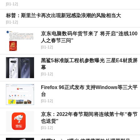
[01-12]
标普：斯里兰卡再次出现新冠感染浪潮的风险相当大
[01-12]
京东电脑数码年货节来了 将开启“连线100
人之春节三问”
[01-12]
黑鲨5标准版工程机参数曝光 三星E4材质屏
幕
[01-12]
Firefox 96正式发布 支持Windows等三大平
台
[01-12]
京东：2022年春节期间将连续第十年“春节
也送货”
[01-12]