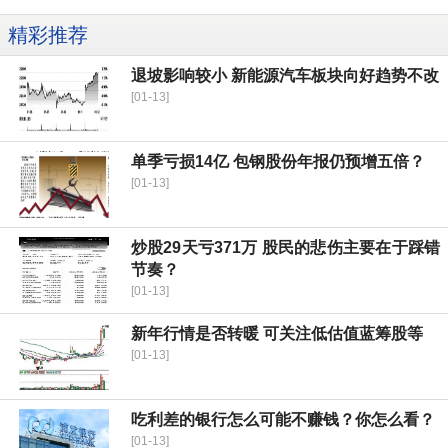
精彩推荐
退坡影响较小 新能源汽车板块向好趋势不改
[01-13]
单季亏损14亿 包钢股份年报仍预增五倍？
[01-13]
炒股29天亏371万 股民的悲伤主要在于踩错
节奏？
[01-13]
新年行情是否转暖 可关注低估值蓝筹股等
[01-13]
吃利差的银行怎么可能不赚钱？你怎么看？
[01-13]