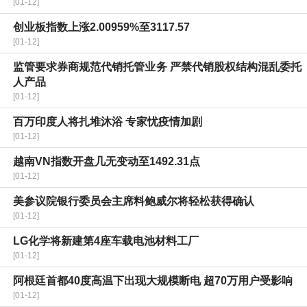
[01-12]
创业板指数上涨2.00959%至3117.57
[01-12]
监管要求券商规范代销托管业务 严禁代销股权结构混乱委托
人产品
[01-12]
百万印度人将扎堆沐浴 专家忧疫情加剧
[01-12]
越南VN指数开盘几无变动至1492.31点
[01-12]
美参议院银行委员会主席料鲍威尔将轻松获得确认
[01-12]
LG化学将新建第4座车载电池材料工厂
[01-12]
阿根廷首都40度高温下出现大规模断电 超70万用户受影响
[01-12]