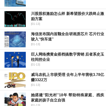
川股股权激励怎么样 新希望股价大跌终止激
励方案
[01-13]
海信发布国内首颗全自研画质芯片 芯片行业
驶入“快车道”
[01-13]
巨人网络携黄金搭档搞数字营销 后者系史玉
柱间控企业
[01-13]
威马农机上市获受理 去年上半年营收3.78亿
赚3322万
[01-13]
她搭建“阳光村”18年 帮助特殊家庭、残疾
家庭的孩子自立自强
[01-13]