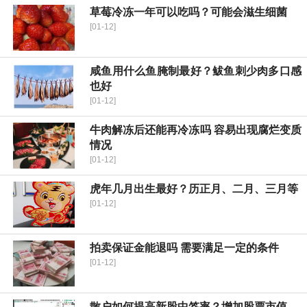
草莓冷冻一年可以吃吗？可能会滋生细菌
[01-12]
咸鱼用什么鱼腌制最好？鲅鱼刺少肉多口感
也好
[01-12]
牛肉解冻后还能再冷冻吗 容易出现腐烂变质
情况
[01-12]
虎年几月出生最好？历正月、二月、三月等
[01-12]
拍卖保证金能退吗 需要满足一定的条件
[01-12]
散户如何提高新股中签率？增加股票市值