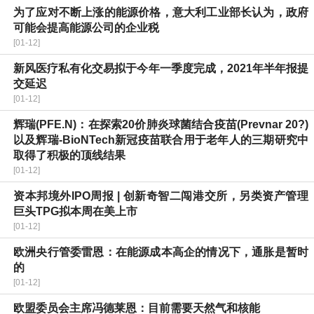
为了应对不断上涨的能源价格，意大利工业部长认为，政府
可能会提高能源公司的企业税
[01-12]
新风医疗私有化交易拟于今年一季度完成，2021年半年报提
交延迟
[01-12]
辉瑞(PFE.N)：在探索20价肺炎球菌结合疫苗(Prevnar 20?)
以及辉瑞-BioNTech新冠疫苗联合用于老年人的三期研究中
取得了积极的顶线结果
[01-12]
资本邦境外IPO周报 | 创新奇智二闯港交所，另类资产管理
巨头TPG拟本周在美上市
[01-12]
欧洲央行管委雷恩：在能源成本高企的情况下，通胀是暂时
的
[01-12]
欧盟委员会主席冯德莱恩：目前需要天然气和核能