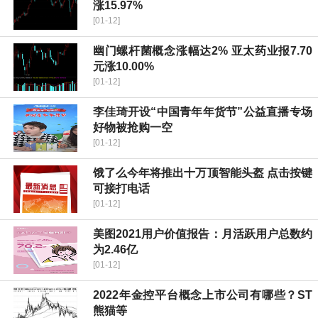
涨15.97%
[01-12]
幽门螺杆菌概念涨幅达2% 亚太药业报7.70
元涨10.00%
[01-12]
李佳琦开设“中国青年年货节”公益直播专场
好物被抢购一空
[01-12]
饿了么今年将推出十万顶智能头盔 点击按键
可接打电话
[01-12]
美图2021用户价值报告：月活跃用户总数约
为2.46亿
[01-12]
2022年金控平台概念上市公司有哪些？ST
熊猫等