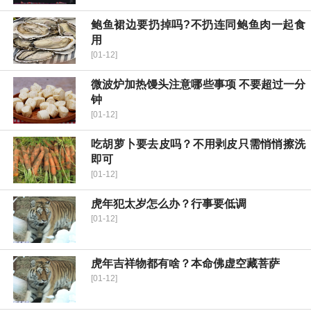
鲍鱼裙边要扔掉吗?不扔连同鲍鱼肉一起食
用
[01-12]
微波炉加热馒头注意哪些事项 不要超过一分
钟
[01-12]
吃胡萝卜要去皮吗？不用剥皮只需悄悄擦洗
即可
[01-12]
虎年犯太岁怎么办？行事要低调
[01-12]
虎年吉祥物都有啥？本命佛虚空藏菩萨
[01-12]