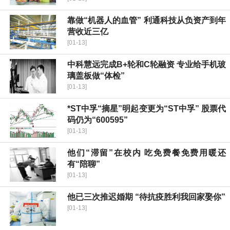
靠做“机器人的血管” 利通科技从负资产到年
营收近三亿
[01-13]
中科慧远完成B+轮和C轮融资 专业给手机玻
璃盖板做“体检”
[01-13]
*ST中孚“摘星”明起变更为“ST中孚” 股票代
码仍为“600595”
[01-13]
他们“滞留”在校内 吃免费餐免费用暖还
有“陪聊”
[01-13]
他已三次推迟婚期 “待抗疫胜利我回家娶你”
[01-13]