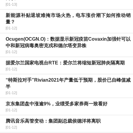
[01-13]
新能源补贴退坡难掩市场火热，电车涨价潮下如何推动销
量？
[01-12]
Ocugen(OCGN.O)：数据显示新冠疫苗Covaxin加强针可以
中和新冠病毒奥密克戎和德尔塔变异株
[01-12]
据爱尔兰国家电视台RTE：爱尔兰将缩短新冠肺炎隔离期
[01-12]
“特斯拉对手”Rivian2021年产量低于预期，股价已自峰值减
半
[01-12]
京东集团盘中涨逾9%，业绩受多家券商一致看好
[01-12]
腾讯音乐高管变动：集团副总裁侯德洋将离职
[01-12]