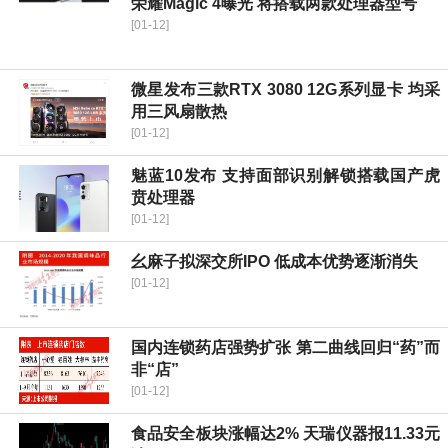
荣耀Magic 4曝光 将搭载两款处理器型号
[01-12]
微星发布三款RTX 3080 12G系列显卡 均采
用三风扇散热
[01-12]
魅蓝10发布 支持面部识别解锁搭载国产虎
贲处理器
[01-12]
幺麻子拟深交所IPO 低成本优势逐渐消失
[01-12]
国内连锁药店强势扩张 第二曲线回归“药”而
非“店”
[01-12]
食品安全板块涨幅达2% 天瑞仪器报11.33元