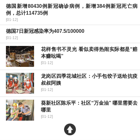
德国新增80430例新冠确诊病例，新增384例新冠死亡病
例，总计114735例
[01-12]
德国7日新冠感染率为407.5/100000
[01-12]
花样售书不灵光 看似卖得热闹实际都是“赔
本赚吆喝”
[01-12]
龙岗区四季花城社区：小手包饺子送给抗疫
叔叔阿姨
[01-12]
葵新社区陈乐平：社区“万金油” 哪里需要去
哪里
[01-12]