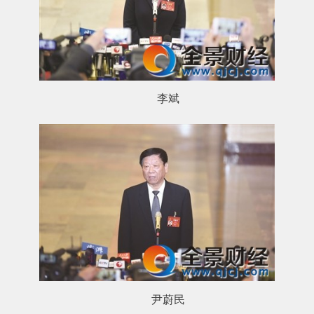
李斌
尹蔚民