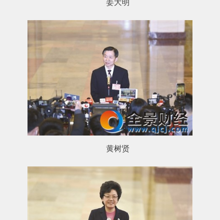
姜大明
黄树贤