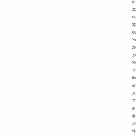
中
花
狗
花
德
2
2
2
2
信
8
建
众
百
新
春
消
韩