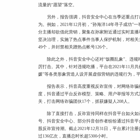
流量的“愿望”落空。
另外，报告强调，抖音安全中心在当季还重点打
为。例如，2021年12月初，“孙海洋14年寻子成
分主播却欲借此营销，聚集在孙家附近通过实时直播
坚决治理，实施了热点事件当事人保护机制，对相关
49个，并封禁相关蹭热点帐号126个。
除此之外，抖音安全中心还对“饭圈乱象”、违规
厉打击。其中，针对违规吃播，平台在2021年11月共处
媛”等各类形象营造人设开展虚假营销的违规行为，平
报告表示，抖音高度重视反诈宣传，对网络诈骗行
度，抖音通过平台反诈模型、策略、用户举报等方式
关，打击网络诈骗团伙17个，抓获嫌疑人208人。
除了直接打击，反诈宣传同样在抖音平台如火如荼
号、抖音安全中心、部分抖音创作者纷纷通过抖音平
股反诈宣传潮。截止2021年12月31日，平台累计注
过136亿次，直播总时长超5300小时。