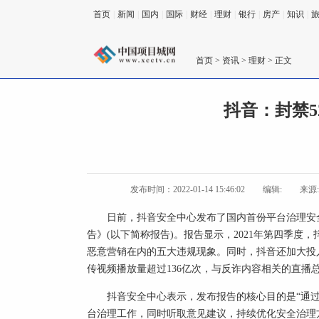
首页
|
新闻
|
国内
|
国际
|
财经
|
理财
|
银行
|
房产
|
知识
|
首页
>
资讯
>
理财
> 正文
抖音：封禁
发布时间：2022-01-14 15:46:02
编辑:
来源
日前，抖音安全中心发布了国内首份平台治理安全
告》(以下简称报告)。报告显示，2021年第四季
恶意营销在内的五大违规现象。同时，抖音还加大投入反
传视频播放量超过136亿次，与反诈内容相关的直播总
抖音安全中心表示，发布报告的核心目的是“通
台治理工作，同时听取意见建议，持续优化安全治理