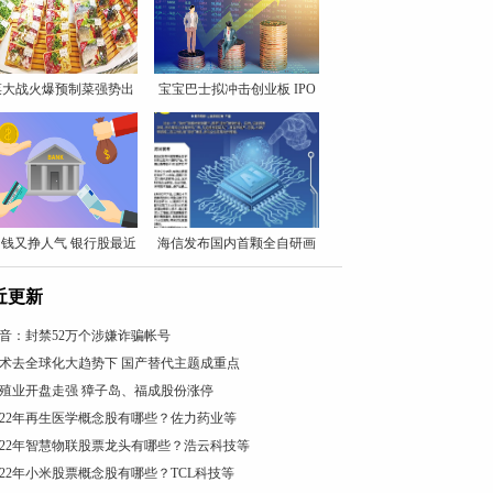
菜大战火爆预制菜强势出
宝宝巴士拟冲击创业板 IPO
圈
钱又挣人气 银行股最近
海信发布国内首颗全自研画
质
近更新
音：封禁52万个涉嫌诈骗帐号
术去全球化大趋势下 国产替代主题成重点
殖业开盘走强 獐子岛、福成股份涨停
022年再生医学概念股有哪些？佐力药业等
022年智慧物联股票龙头有哪些？浩云科技等
022年小米股票概念股有哪些？TCL科技等