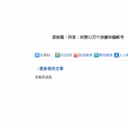
标签：
抖音
封禁
涉嫌诈骗
帐号
原标题：
抖音：封禁52万个涉嫌诈骗帐号
分享到：
QQ空间
新浪微博
腾讯微博
人人
>更多相关文章
无相关信息