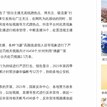
击了“部分主播无底线蹭热点、博关注、吸流量”行
功”一事引发舆论广泛关注，在网民为此感动的同时，部
和发布短视频等方式蹭热点。抖音平台对此类现象
管
主播进行精准管理，中断直播56个，处置违规主播
吃播、各种“X媛”高颜值虚假人设等现象进行了严
罚相关视频共计16458个;针对利用“佛媛”“菜
台共处罚视频2.5万条。
浙
为持续进行严厉打击。报告显示，2021年第四季
累计封禁涉嫌诈骗帐号52万个，协助多地公安机
的开展。2021年，国家反诈中心、各地警方政务
台，以短视频、直播等形式进行反诈宣传，掀起一
券商
册反诈宣传相关帐号4500多个，反诈宣传视频播放超