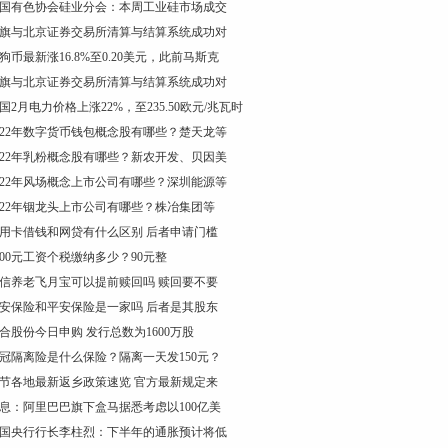
国有色协会硅业分会：本周工业硅市场成交
旗与北京证券交易所清算与结算系统成功对
狗币最新涨16.8%至0.20美元，此前马斯克
旗与北京证券交易所清算与结算系统成功对
国2月电力价格上涨22%，至235.50欧元/兆瓦时
022年数字货币钱包概念股有哪些？楚天龙等
022年乳粉概念股有哪些？新农开发、贝因美
022年风场概念上市公司有哪些？深圳能源等
022年铟龙头上市公司有哪些？株冶集团等
用卡借钱和网贷有什么区别 后者申请门槛
000元工资个税缴纳多少？90元整
信养老飞月宝可以提前赎回吗 赎回要不要
安保险和平安保险是一家吗 后者是其股东
合股份今日申购 发行总数为1600万股
冠隔离险是什么保险？隔离一天发150元？
节各地最新返乡政策速览 官方最新规定来
息：阿里巴巴旗下盒马据悉考虑以100亿美
国央行行长李柱烈：下半年的通胀预计将低