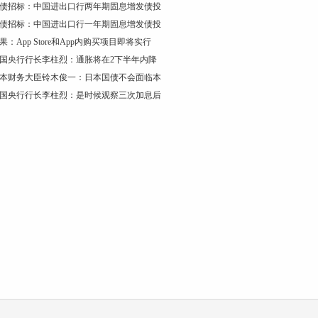
债招标：中国进出口行两年期固息增发债投
债招标：中国进出口行一年期固息增发债投
果：App Store和App内购买项目即将实行
国央行行长李柱烈：通胀将在2下半年内降
本财务大臣铃木俊一：日本国债不会面临本
国央行行长李柱烈：是时候观察三次加息后