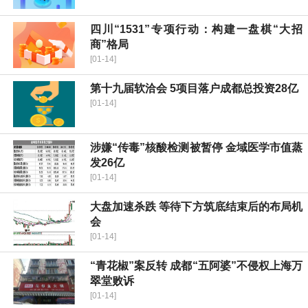
四川“1531”专项行动：构建一盘棋“大招
商”格局
[01-14]
第十九届软洽会 5项目落户成都总投资28亿
[01-14]
涉嫌“传毒”核酸检测被暂停 金域医学市值蒸
发26亿
[01-14]
大盘加速杀跌 等待下方筑底结束后的布局机
会
[01-14]
“青花椒”案反转 成都“五阿婆”不侵权上海万
翠堂败诉
[01-14]