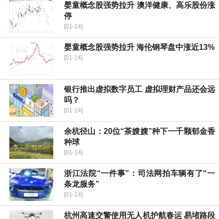
婴童概念股强势拉升 澳洋健康、高乐股份涨
停
[01-14]
婴童概念股强势拉升 海伦钢琴盘中涨近13%
[01-14]
银行推出虚拟数字员工 虚拟理财产品还会远
吗？
[01-14]
余杭径山：20位“茶嫂嫂”种下一千颗郁金香
种球
[01-14]
浙江法院“一件事”：司法网拍车辆有了“一
条龙服务”
[01-14]
杭州高速交警使用无人机护航春运 易堵路段