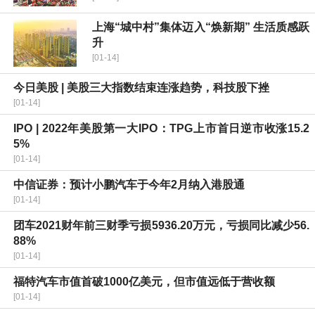
上海“城中村”集体迈入“焕新期” 生活质感跃
升
[01-14]
今日美股 | 美股三大指数结束连涨趋势，科技股下挫
[01-14]
IPO | 2022年美股第一大IPO：TPG上市首日逆市收涨15.2
5%
[01-14]
中信证券：预计小鹏汽车于今年2月纳入港股通
[01-14]
团车2021财年前三财季亏损5936.20万元，亏损同比减少56.
88%
[01-14]
福特汽车市值首破1000亿美元，但市值远低于营收额
[01-14]