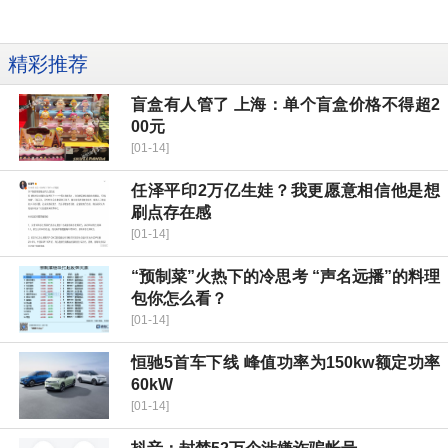
精彩推荐
盲盒有人管了 上海：单个盲盒价格不得超2
00元
[01-14]
任泽平印2万亿生娃？我更愿意相信他是想
刷点存在感
[01-14]
“预制菜”火热下的冷思考 “声名远播”的料理
包你怎么看？
[01-14]
恒驰5首车下线 峰值功率为150kw额定功率
60kW
[01-14]