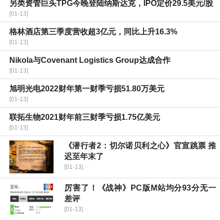
另类资管巨头TPG今晚登陆纳斯达克，IPO定价29.5美元/股
[01-13]
格林酒店第三季度营收超3亿元，同比上升16.3%
[01-13]
Nikola与Covenant Logistics Group达成合作
[01-13]
旭明光电2022财年第一财季亏损51.80万美元
[01-13]
联拓生物2021财年前三财季亏损1.75亿美元
[01-13]
《潜行者2：切尔诺贝利之心》官宣跳票 推
迟至年末了
[01-13]
厉害了！《战神》PC版M站均分93分无一
差评
[01-13]