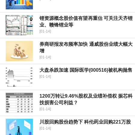
锂资源概念股价值有望再重估 可关注天齐锂
业、赣锋锂业等
[01-14]
券商研报发布频率加快 通威股份业绩大幅大
增
[01-14]
大盘杀跌加速 国际医学(000516)被机构抛售
[01-14]
1200万转让9.46%股权及业绩补偿权 振芯科
技损害公司利益？
[01-14]
川股回购股份趋势下 科伦药业回购221万股
[01-14]