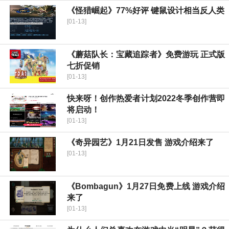
《怪猎崛起》77%好评 键鼠设计相当反人类
[01-13]
《蘑菇队长：宝藏追踪者》免费游玩 正式版
七折促销
[01-13]
快来呀！创作热爱者计划2022冬季创作营即
将启动！
[01-13]
《奇异园艺》1月21日发售 游戏介绍来了
[01-13]
《Bombagun》1月27日免费上线 游戏介绍
来了
[01-13]