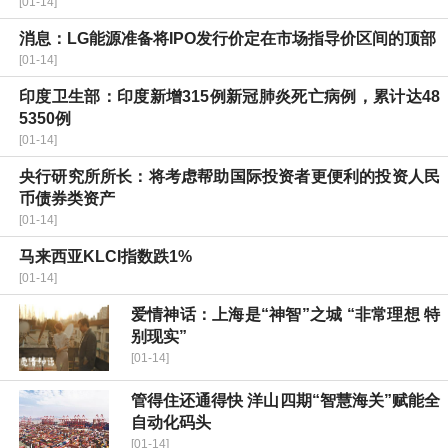
[01-14]
消息：LG能源准备将IPO发行价定在市场指导价区间的顶部
[01-14]
印度卫生部：印度新增315例新冠肺炎死亡病例，累计达48
5350例
[01-14]
央行研究所所长：将考虑帮助国际投资者更便利的投资人民
币债券类资产
[01-14]
马来西亚KLCI指数跌1%
[01-14]
爱情神话：上海是“神智”之城 “非常理想 特
别现实”
[01-14]
管得住还通得快 洋山四期“智慧海关”赋能全
自动化码头
[01-14]