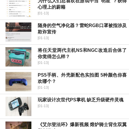
为什么人们总喜欢在游戏中当“明星”？获得
心理上的蔚籍
[01-13]
随身的空气净化器？雷蛇RGB口罩被指涉及
欺诈宣传
[01-13]
将任天堂两代主机NS和NGC改造后合体了
你觉得怎么样？
[01-13]
PS5手柄、外壳新配色实拍图 5种颜色你喜
欢哪个？
[01-13]
玩家设计次世代PS掌机 缺乏升级硬件灵魂
[01-13]
《艾尔登法环》爆新视频 熔炉骑士背生双翼